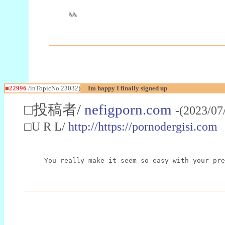
%%
■22996
/inTopicNo.23032)
Im happy I finally signed up
□投稿者/
nefigporn.com
-(2023/07
□U R L/
http://https://pornodergisi.com
You really make it seem so easy with your pre