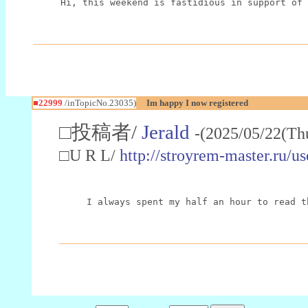
Hi, this weekend is fastidious in support of 
■22999
/inTopicNo.23035)
Im happy I now registered
□投稿者/
Jerald
-(2025/05/22(Th
□U R L/
http://stroyrem-master.ru/u
I always spent my half an hour to read t