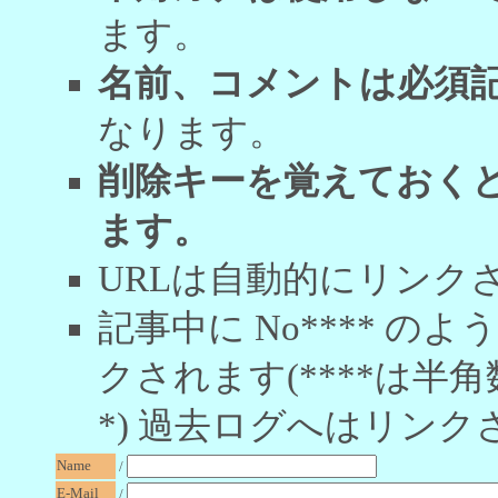
ます。
名前、コメントは必須
なります。
削除キーを覚えておく
ます。
URLは自動的にリンク
記事中に No**** 
クされます(****は半角
*) 過去ログへはリンク
Name
/
E-Mail
/