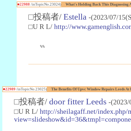
■22988
/inTopicNo.23024)
What's Holding Back This Diagnosing A
□投稿者/
Estella
-(2023/07/15(
□U R L/
http://www.gamenglish.co
%%
■22989
/inTopicNo.23025)
The Benefits Of Upvc Window Repairs Leeds At 
□投稿者/
door fitter Leeds
-(2023/
□U R L/
http://sheilagaff.net/index.php/
view=slideshow&id=36&tmpl=comp