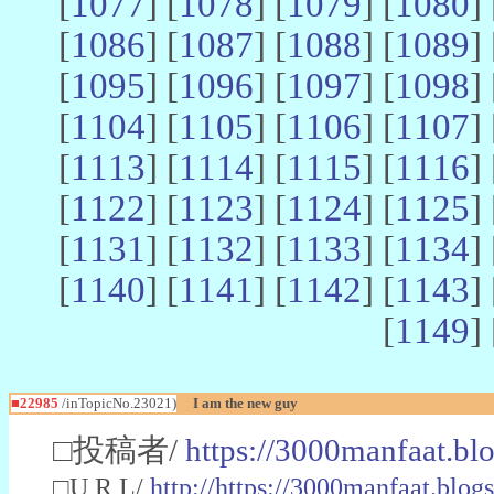
[
1077
] [
1078
] [
1079
] [
1080
] 
[
1086
] [
1087
] [
1088
] [
1089
] 
[
1095
] [
1096
] [
1097
] [
1098
] 
[
1104
] [
1105
] [
1106
] [
1107
] 
[
1113
] [
1114
] [
1115
] [
1116
] 
[
1122
] [
1123
] [
1124
] [
1125
] 
[
1131
] [
1132
] [
1133
] [
1134
] 
[
1140
] [
1141
] [
1142
] [
1143
] 
[
1149
] 
■22985
/inTopicNo.23021)
I am the new guy
□投稿者/
https://3000manfaat.bl
□U R L/
http://https://3000manfaat.blog