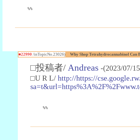
%%
■22990
/inTopicNo.23026)
Why Shop Tetrahydrocannabinol Can B
□投稿者/
Andreas
-(2023/07/15
□U R L/
http://https://cse.google.rw
sa=t&url=https%3A%2F%2Fwww.t
%%