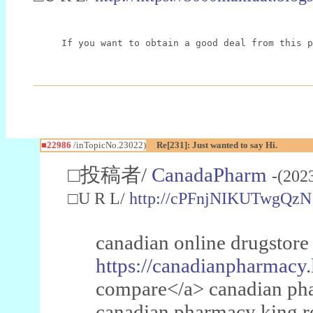
If you want to obtain a good deal from this p
■22986
/inTopicNo.23022)
Re[231]: Just wanted to say Hi.
□投稿者/
CanadaPharm
-(202
□U R L/
http://cPFnjNIKUTwgQzN
canadian online drugstore
https://canadianpharmacy.
compare</a> canadian pha
canadian pharmacy king 