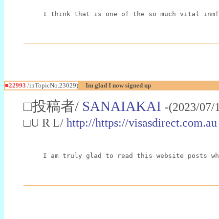
I think that is one of the so much vital inmf
■22993
/inTopicNo.23029)
Im glad I now signed up
□投稿者/
SANAIAKAI
-(2023/07/
□U R L/
http://https://visasdirect.com.au
I am truly glad to read this website posts wh