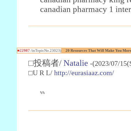
canadian pharmacy 1 inter
■22987
/inTopicNo.23023)
20 Resources That Will Make You More 
□投稿者/
Natalie
-(2023/07/15(
□U R L/
http://eurasiaaz.com/
%%