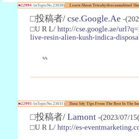
■22994
/inTopicNo.23030)
Learn About Tetrahydrocannabinol S
□投稿者/
cse.Google.Ae
-(202
□U R L/
http://cse.google.ae/url?q
live-resin-alien-kush-indica-dispo
%%
■22995
/inTopicNo.23031)
Data Sdy Tips From The Best In The In
□投稿者/
Lamont
-(2023/07/15
□U R L/
http://es-eventmarketin