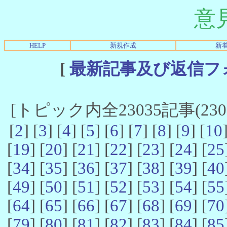
意
HELP
新規作成
新
[
最新記事及び返信フ
[トピック内全23035記事(23021
[
2
] [
3
] [
4
] [
5
] [
6
] [
7
] [
8
] [
9
] [
10
[
19
] [
20
] [
21
] [
22
] [
23
] [
24
] [
25
[
34
] [
35
] [
36
] [
37
] [
38
] [
39
] [
40
[
49
] [
50
] [
51
] [
52
] [
53
] [
54
] [
55
[
64
] [
65
] [
66
] [
67
] [
68
] [
69
] [
70
[
79
] [
80
] [
81
] [
82
] [
83
] [
84
] [
85