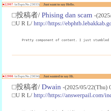
■22997
/inTopicNo.23033)
Just want to say Hello.
□投稿者/
Phising dan scam
-(2025
□U R L/
http://https://ebphtb.lebakk
Pretty component of content. I just stumbled 
■22998
/inTopicNo.23034)
Just wanted to say Hi.
□投稿者/
Dwain
-(2025/05/22(Thu) 
□U R L/
http://https://answerpail.com/i