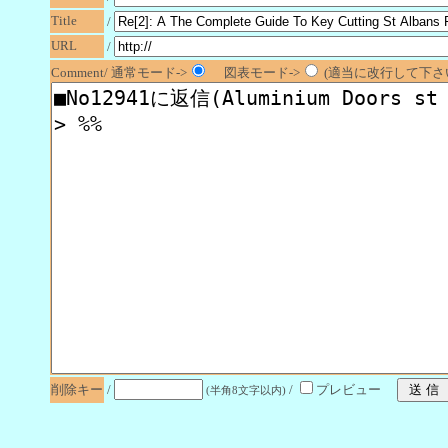
Title
/
URL
/
Comment/ 通常モード->
図表モード->
(適当に改行して下さい
削除キー
/
/
プレビュー
(半角8文字以内)