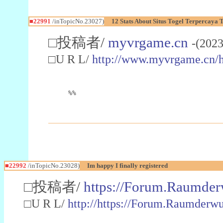
■22991
/inTopicNo.23027)
12 Stats About Situs Togel Terpercaya
□投稿者/
myvrgame.cn
-(2023
□U R L/
http://www.myvrgame.cn
%%
■22992
/inTopicNo.23028)
Im happy I finally registered
□投稿者/
https://Forum.Raumder
□U R L/
http://https://Forum.Raumder