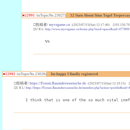
■22991
/inTopicNo.23027)
12 Stats About Situs Togel Terperc
□投稿者/
myvrgame.cn
-(2023/07/15(Sat) 12:17:40) [193.150.70
□U R L/
http://www.myvrgame.cn/home.php?mod=space&uid=477809
%%
■22992
/inTopicNo.23028)
Im happy I finally registered
□投稿者/
https://Forum.Raumderwuensche.de
-(2023/07/15(Sat) 12:19:15) 
□U R L/
http://https://Forum.Raumderwuensche.de/member.php?action=profile&uid=
I think that is one of the so much vital inmf