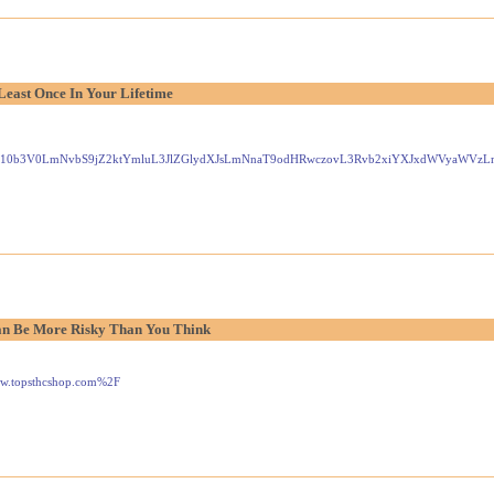
Least Once In Your Lifetime
Gxlei10b3V0LmNvbS9jZ2ktYmluL3JlZGlydXJsLmNnaT9odHRwczovL3Rvb2xiYXJxdWVyaW
n Be More Risky Than You Think
www.topsthcshop.com%2F