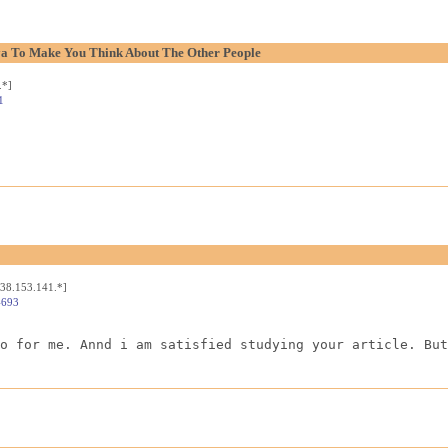
aya To Make You Think About The Other People
.*]
1
[38.153.141.*]
4693
o for me. Annd i am satisfied studying your article. But