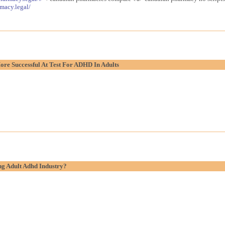
macy.legal/
re Successful At Test For ADHD In Adults
g Adult Adhd Industry?