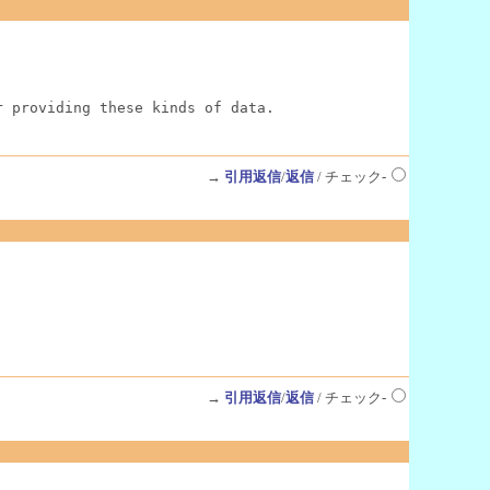
r providing these kinds of data.
→
引用返信
/
返信
/ チェック-
→
引用返信
/
返信
/ チェック-