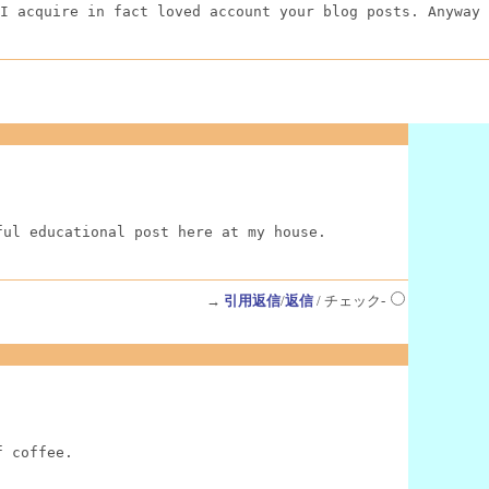
I acquire in fact loved account your blog posts. Anyway 
ful educational post here at my house.
→
引用返信
/
返信
/ チェック-
f coffee.