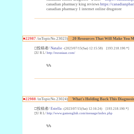
canadian pharmacy king reviews
https://canadianphar
canadian pharmacy 1 internet online drugstore
■22987
/inTopicNo.23023)
20 Resources That Will Make You Mo
□投稿者/
Natalie
-(2023/07/15(Sat) 12:15:58) [193.218.190.*]
□U R L/
http://eurasiaaz.com/
%%
■22988
/inTopicNo.23024)
What's Holding Back This Diagnosin
□投稿者/
Estella
-(2023/07/15(Sat) 12:16:24) [193.218.190.*]
□U R L/
http://www.gamenglish.com/message/index.php
%%