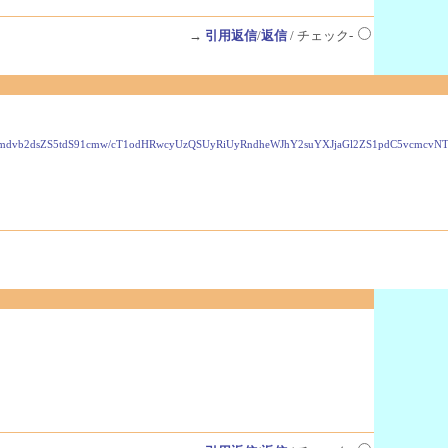
→
引用返信
/
返信
/ チェック-
VzLmdvb2dsZS5tdS91cmw/cT1odHRwcyUzQSUyRiUyRndheWJhY2suYXJjaGl2ZS1pdC5vcmc