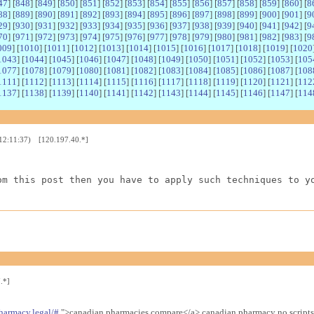
47
] [
848
] [
849
] [
850
] [
851
] [
852
] [
853
] [
854
] [
855
] [
856
] [
857
] [
858
] [
859
] [
860
] [
8
88
] [
889
] [
890
] [
891
] [
892
] [
893
] [
894
] [
895
] [
896
] [
897
] [
898
] [
899
] [
900
] [
901
] [
9
29
] [
930
] [
931
] [
932
] [
933
] [
934
] [
935
] [
936
] [
937
] [
938
] [
939
] [
940
] [
941
] [
942
] [
9
70
] [
971
] [
972
] [
973
] [
974
] [
975
] [
976
] [
977
] [
978
] [
979
] [
980
] [
981
] [
982
] [
983
] [
9
009
] [
1010
] [
1011
] [
1012
] [
1013
] [
1014
] [
1015
] [
1016
] [
1017
] [
1018
] [
1019
] [
1020
1043
] [
1044
] [
1045
] [
1046
] [
1047
] [
1048
] [
1049
] [
1050
] [
1051
] [
1052
] [
1053
] [
105
1077
] [
1078
] [
1079
] [
1080
] [
1081
] [
1082
] [
1083
] [
1084
] [
1085
] [
1086
] [
1087
] [
108
1111
] [
1112
] [
1113
] [
1114
] [
1115
] [
1116
] [
1117
] [
1118
] [
1119
] [
1120
] [
1121
] [
112
1137
] [
1138
] [
1139
] [
1140
] [
1141
] [
1142
] [
1143
] [
1144
] [
1145
] [
1146
] [
1147
] [
114
 12:11:37) [120.197.40.*]
om this post then you have to apply such techniques to y
.*]
harmacy.legal/#
">canadian pharmacies compare</a> canadian pharmacy no scripts