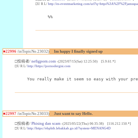
□U R L/
http://es-eventmarketing.com/url?q=https%3A%2F%2Fjamssp
%%
■22996
/inTopicNo.23032)
Im happy I finally signed up
□投稿者/
nefigporn.com
-(2023/07/15(Sat) 12:25:50) [5.9.61.*]
□U R L/
http://https://pornodergisi.com
You really make it seem so easy with your pre
■22997
/inTopicNo.23033)
Just want to say Hello.
□投稿者/
Phising dan scam
-(2025/05/22(Thu) 06:35:38) [116.212.150.*]
□U R L/
http://https://ebphtb.lebakkab.go.id/?system=MENANG4D