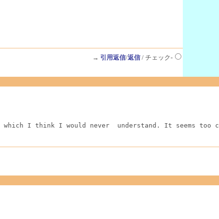
→
引用返信
/
返信
/ チェック-
 which I think I would never  understand. It seems too c