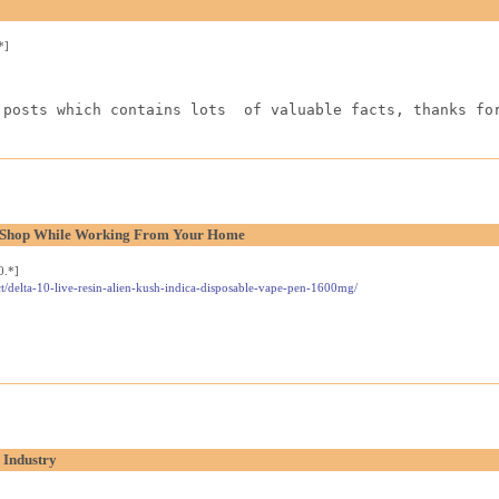
*]
 posts which contains lots  of valuable facts, thanks fo
l Shop While Working From Your Home
0.*]
t/delta-10-live-resin-alien-kush-indica-disposable-vape-pen-1600mg/
 Industry