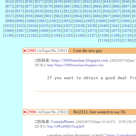
[
834
] [
835
] [
836
] [
837
] [
838
] [
839
] [
840
] [
841
] [
842
] [
843
] [
844
] [
845
] [
846
] [
8
[
875
] [
876
] [
877
] [
878
] [
879
] [
880
] [
881
] [
882
] [
883
] [
884
] [
885
] [
886
] [
887
] [
8
[
916
] [
917
] [
918
] [
919
] [
920
] [
921
] [
922
] [
923
] [
924
] [
925
] [
926
] [
927
] [
928
] [
9
[
957
] [
958
] [
959
] [
960
] [
961
] [
962
] [
963
] [
964
] [
965
] [
966
] [
967
] [
968
] [
969
] [
9
[
998
] [
999
] [
1000
] [
1001
] [
1002
] [
1003
] [
1004
] [
1005
] [
1006
] [
1007
] [
1008
] [
1
[
1032
] [
1033
] [
1034
] [
1035
] [
1036
] [
1037
] [
1038
] [
1039
] [
1040
] [
1041
] [
1042
] [
[
1066
] [
1067
] [
1068
] [
1069
] [
1070
] [
1071
] [
1072
] [
1073
] [
1074
] [
1075
] [
1076
] [
[
1100
] [
1101
] [
1102
] [
1103
] [
1104
] [
1105
] [
1106
] [
1107
] [
1108
] [
1109
] [
1110
] [
[
1134
] [
1135
] [
1136
] [
■22985
/inTopicNo.23021)
I am the new guy
□投稿者/
https://3000manfaat.blogspot.com
-(2023/07/15(Sat)
□U R L/
http://https://3000manfaat.blogspot.com
If you want to obtain a good deal fr
■22986
/inTopicNo.23022)
Re[231]: Just wanted to say Hi.
□投稿者/
CanadaPharm
-(2023/07/15(Sat) 12:14:57) [178.159.37
□U R L/
http://cPFnjNIKUTwgQzN
canadian online drugstore <a href="
https://canadianp