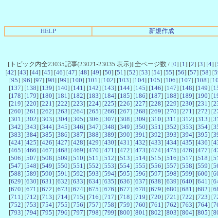
HELP
新規作成
[トピック内全23035記事(23021-23035 表示)] 全ページ数 / [
0
] [
1
] [
2
] [
3
] [
4
] [
[
42
] [
43
] [
44
] [
45
] [
46
] [
47
] [
48
] [
49
] [
50
] [
51
] [
52
] [
53
] [
54
] [
55
] [
56
] [
57
] [
58
] [
5
[
95
] [
96
] [
97
] [
98
] [
99
] [
100
] [
101
] [
102
] [
103
] [
104
] [
105
] [
106
] [
107
] [
108
] [
1
[
137
] [
138
] [
139
] [
140
] [
141
] [
142
] [
143
] [
144
] [
145
] [
146
] [
147
] [
148
] [
149
] [
1
[
178
] [
179
] [
180
] [
181
] [
182
] [
183
] [
184
] [
185
] [
186
] [
187
] [
188
] [
189
] [
190
] [
1
[
219
] [
220
] [
221
] [
222
] [
223
] [
224
] [
225
] [
226
] [
227
] [
228
] [
229
] [
230
] [
231
] [
2
[
260
] [
261
] [
262
] [
263
] [
264
] [
265
] [
266
] [
267
] [
268
] [
269
] [
270
] [
271
] [
272
] [
2
[
301
] [
302
] [
303
] [
304
] [
305
] [
306
] [
307
] [
308
] [
309
] [
310
] [
311
] [
312
] [
313
] [
3
[
342
] [
343
] [
344
] [
345
] [
346
] [
347
] [
348
] [
349
] [
350
] [
351
] [
352
] [
353
] [
354
] [
3
[
383
] [
384
] [
385
] [
386
] [
387
] [
388
] [
389
] [
390
] [
391
] [
392
] [
393
] [
394
] [
395
] [
3
[
424
] [
425
] [
426
] [
427
] [
428
] [
429
] [
430
] [
431
] [
432
] [
433
] [
434
] [
435
] [
436
] [
4
[
465
] [
466
] [
467
] [
468
] [
469
] [
470
] [
471
] [
472
] [
473
] [
474
] [
475
] [
476
] [
477
] [
4
[
506
] [
507
] [
508
] [
509
] [
510
] [
511
] [
512
] [
513
] [
514
] [
515
] [
516
] [
517
] [
518
] [
5
[
547
] [
548
] [
549
] [
550
] [
551
] [
552
] [
553
] [
554
] [
555
] [
556
] [
557
] [
558
] [
559
] [
5
[
588
] [
589
] [
590
] [
591
] [
592
] [
593
] [
594
] [
595
] [
596
] [
597
] [
598
] [
599
] [
600
] [
6
[
629
] [
630
] [
631
] [
632
] [
633
] [
634
] [
635
] [
636
] [
637
] [
638
] [
639
] [
640
] [
641
] [
6
[
670
] [
671
] [
672
] [
673
] [
674
] [
675
] [
676
] [
677
] [
678
] [
679
] [
680
] [
681
] [
682
] [
6
[
711
] [
712
] [
713
] [
714
] [
715
] [
716
] [
717
] [
718
] [
719
] [
720
] [
721
] [
722
] [
723
] [
7
[
752
] [
753
] [
754
] [
755
] [
756
] [
757
] [
758
] [
759
] [
760
] [
761
] [
762
] [
763
] [
764
] [
7
[
793
] [
794
] [
795
] [
796
] [
797
] [
798
] [
799
] [
800
] [
801
] [
802
] [
803
] [
804
] [
805
] [
8