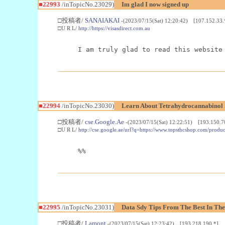
■22993
/inTopicNo.23029)
Im glad I now signed up
□投稿者/
SANAIAKAI
-(2023/07/15(Sat) 12:20:42) [107.152.33.
□U R L/
http://https://visasdirect.com.au
I am truly glad to read this website
■22994
/inTopicNo.23030)
Learn About Tetrahydrocannabino
□投稿者/
cse.Google.Ae
-(2023/07/15(Sat) 12:22:51) [193.150.7
□U R L/
http://cse.google.ae/url?q=https://www.topsthcshop.com/produc
%%
■22995
/inTopicNo.23031)
Data Sdy Tips From The Best In The
□投稿者/
Lamont
-(2023/07/15(Sat) 12:23:42) [193.218.190.*]