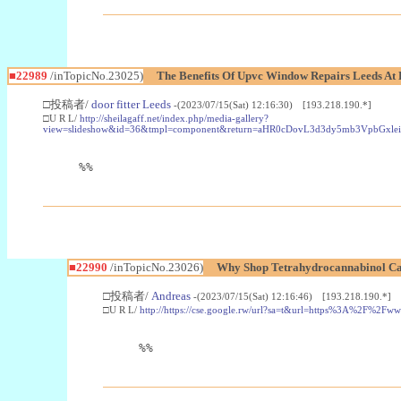
■22989
/inTopicNo.23025)
The Benefits Of Upvc Window Repairs Leeds At 
□投稿者/
door fitter Leeds
-(2023/07/15(Sat) 12:16:30) [193.218.190.*]
□U R L/
http://sheilagaff.net/index.php/media-gallery?
view=slideshow&id=36&tmpl=component&return=aHR0cDovL3d3dy5mb3Vpb
%%
■22990
/inTopicNo.23026)
Why Shop Tetrahydrocannabinol Ca
□投稿者/
Andreas
-(2023/07/15(Sat) 12:16:46) [193.218.190.*]
□U R L/
http://https://cse.google.rw/url?sa=t&url=https%3A%2F%2F
%%