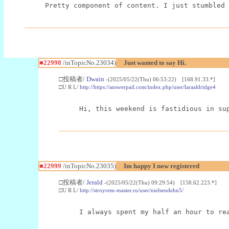
Pretty component of content. I just stumbled 
■22998
/inTopicNo.23034)
Just wanted to say Hi.
□投稿者/
Dwain
-(2025/05/22(Thu) 06:53:22) [168.91.33.*]
□U R L/
http://https://answerpail.com/index.php/user/laraaldridge4
Hi, this weekend is fastidious in su
■22999
/inTopicNo.23035)
Im happy I now registered
□投稿者/
Jerald
-(2025/05/22(Thu) 09:29:54) [158.62.223.*]
□U R L/
http://stroyrem-master.ru/user/nielsendehn5/
I always spent my half an hour to re