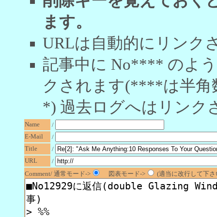
削除キーを覚えておく
ます。
URLは自動的にリンク
記事中に No**** 
クされます(****は半角
*) 過去ログへはリンク
Name
/
E-Mail
/
Title
/
URL
/
Comment/ 通常モード->
図表モード->
(適当に改行して下さい