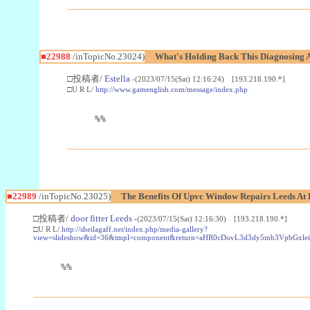
■22988
/inTopicNo.23024)
What's Holding Back This Diagnosing A
□投稿者/
Estella
-(2023/07/15(Sat) 12:16:24) [193.218.190.*]
□U R L/
http://www.gamenglish.com/message/index.php
%%
■22989
/inTopicNo.23025)
The Benefits Of Upvc Window Repairs Leeds At 
□投稿者/
door fitter Leeds
-(2023/07/15(Sat) 12:16:30) [193.218.190.*]
□U R L/
http://sheilagaff.net/index.php/media-gallery?
view=slideshow&id=36&tmpl=component&return=aHR0cDovL3d3dy5mb3Vpb
%%