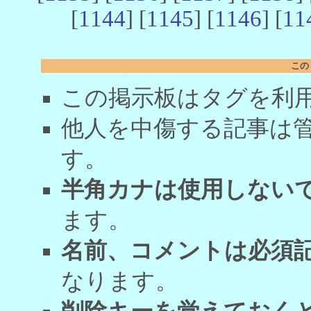
[
1144
] [
1145
] [
1146
] [
11
この
この掲示板はタグを利
他人を中傷する記事は
す。
半角カナは使用しない
ます。
名前、コメントは必須
なります。