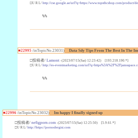
□U R L/
http://cse.google.ae/url?q=https://www.topsthcshop.com/product/d
%%
■22995
/inTopicNo.23031)
Data Sdy Tips From The Best In The In
□投稿者/
Lamont
-(2023/07/15(Sat) 12:23:42) [193.218.190.*]
□U R L/
http://es-eventmarketing.com/url?q=https%3A%2F%2Fjamsspace.
%%
■22996
/inTopicNo.23032)
Im happy I finally signed up
□投稿者/
nefigporn.com
-(2023/07/15(Sat) 12:25:50) [5.9.61.*]
□U R L/
http://https://pornodergisi.com