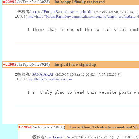
■22992
/inTopicNo.23028)
Im happy I finally registered
□投稿者/
https://Forum.Raumderwuensche.de
-(2023/07/15(Sat) 12:19:15) 
□U R L/
http://https://Forum.Raumderwuensche.de/member.php?action=profile&uid=
I think that is one of the so much vital inmf
■22993
/inTopicNo.23029)
Im glad I now signed up
□投稿者/
SANAIAKAI
-(2023/07/15(Sat) 12:20:42) [107.152.33.*]
□U R L/
http://https://visasdirect.com.au
I am truly glad to read this website posts wh
■22994
/inTopicNo.23030)
Learn About Tetrahydrocannabinol S
□投稿者/
cse.Google.Ae
-(2023/07/15(Sat) 12:22:51) [193.150.70.*]