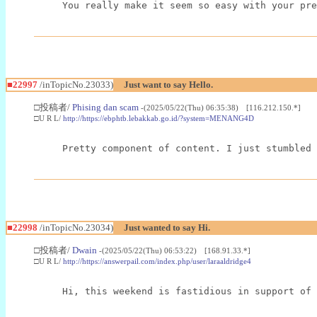
You really make it seem so easy with your pre
■22997
/inTopicNo.23033)
Just want to say Hello.
□投稿者/
Phising dan scam
-(2025/05/22(Thu) 06:35:38) [116.212.150.*]
□U R L/
http://https://ebphtb.lebakkab.go.id/?system=MENANG4D
Pretty component of content. I just stumbled 
■22998
/inTopicNo.23034)
Just wanted to say Hi.
□投稿者/
Dwain
-(2025/05/22(Thu) 06:53:22) [168.91.33.*]
□U R L/
http://https://answerpail.com/index.php/user/laraaldridge4
Hi, this weekend is fastidious in support of 