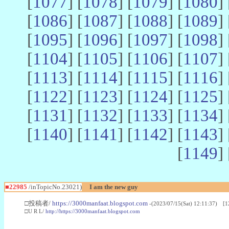
[
1077
] [
1078
] [
1079
] [
1080
] 
[
1086
] [
1087
] [
1088
] [
1089
] 
[
1095
] [
1096
] [
1097
] [
1098
] 
[
1104
] [
1105
] [
1106
] [
1107
] 
[
1113
] [
1114
] [
1115
] [
1116
] 
[
1122
] [
1123
] [
1124
] [
1125
] 
[
1131
] [
1132
] [
1133
] [
1134
] 
[
1140
] [
1141
] [
1142
] [
1143
] 
[
1149
] 
■22985
/inTopicNo.23021)
I am the new guy
□投稿者/
https://3000manfaat.blogspot.com
-(2023/07/15(Sat) 12:11:37) [1
□U R L/
http://https://3000manfaat.blogspot.com