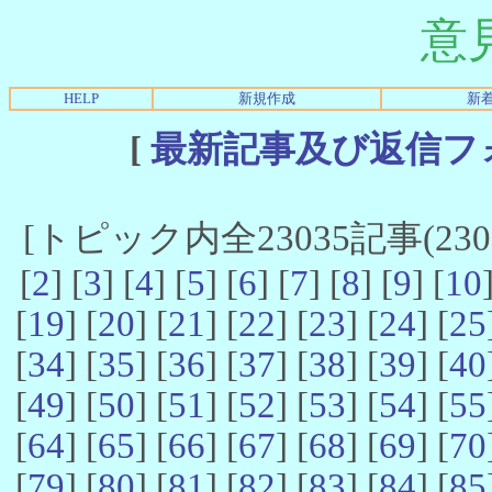
意
HELP
新規作成
新
[
最新記事及び返信フ
[トピック内全23035記事(23021
[
2
] [
3
] [
4
] [
5
] [
6
] [
7
] [
8
] [
9
] [
10
[
19
] [
20
] [
21
] [
22
] [
23
] [
24
] [
25
[
34
] [
35
] [
36
] [
37
] [
38
] [
39
] [
40
[
49
] [
50
] [
51
] [
52
] [
53
] [
54
] [
55
[
64
] [
65
] [
66
] [
67
] [
68
] [
69
] [
70
[
79
] [
80
] [
81
] [
82
] [
83
] [
84
] [
85