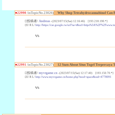
■22990
/inTopicNo.23026)
Why Shop Tetrahydrocannabinol Can B
□投稿者/
Andreas
-(2023/07/15(Sat) 12:16:46) [193.218.190.*]
□U R L/
http://https://cse.google.rw/url?sa=t&url=https%3A%2F%2Fwww.
%%
■22991
/inTopicNo.23027)
12 Stats About Situs Togel Terpercaya
□投稿者/
myvrgame.cn
-(2023/07/15(Sat) 12:17:40) [193.150.70.*]
□U R L/
http://www.myvrgame.cn/home.php?mod=space&uid=4778091
%%