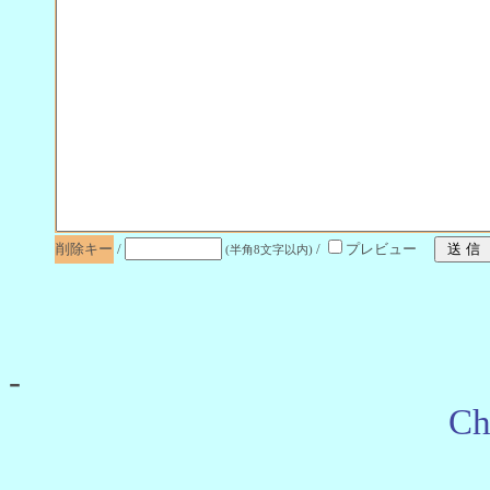
削除キー
/
/
プレビュー
(半角8文字以内)
-
Ch