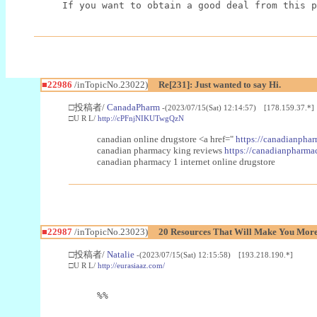
If you want to obtain a good deal from this p
■22986
/inTopicNo.23022)
Re[231]: Just wanted to say Hi.
□投稿者/
CanadaPharm
-(2023/07/15(Sat) 12:14:57) [178.159.37.*]
□U R L/
http://cPFnjNIKUTwgQzN
canadian online drugstore <a href="
https://canadianphar
canadian pharmacy king reviews
https://canadianpharmac
canadian pharmacy 1 internet online drugstore
■22987
/inTopicNo.23023)
20 Resources That Will Make You More 
□投稿者/
Natalie
-(2023/07/15(Sat) 12:15:58) [193.218.190.*]
□U R L/
http://eurasiaaz.com/
%%