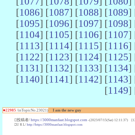
[
1077
] [
1078
] [
1079
] [
1080
] 
[
1086
] [
1087
] [
1088
] [
1089
] 
[
1095
] [
1096
] [
1097
] [
1098
] 
[
1104
] [
1105
] [
1106
] [
1107
] 
[
1113
] [
1114
] [
1115
] [
1116
] 
[
1122
] [
1123
] [
1124
] [
1125
] 
[
1131
] [
1132
] [
1133
] [
1134
] 
[
1140
] [
1141
] [
1142
] [
1143
] 
[
1149
] 
■22985
/inTopicNo.23021)
I am the new guy
□投稿者/
https://3000manfaat.blogspot.com
-(2023/07/15(Sat) 12:11:37) [1
□U R L/
http://https://3000manfaat.blogspot.com