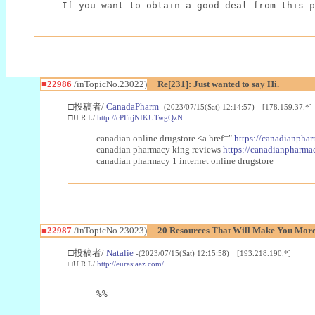
If you want to obtain a good deal from this p
■22986
/inTopicNo.23022)
Re[231]: Just wanted to say Hi.
□投稿者/
CanadaPharm
-(2023/07/15(Sat) 12:14:57) [178.159.37.*]
□U R L/
http://cPFnjNIKUTwgQzN
canadian online drugstore <a href="
https://canadianphar
canadian pharmacy king reviews
https://canadianpharmac
canadian pharmacy 1 internet online drugstore
■22987
/inTopicNo.23023)
20 Resources That Will Make You More 
□投稿者/
Natalie
-(2023/07/15(Sat) 12:15:58) [193.218.190.*]
□U R L/
http://eurasiaaz.com/
%%