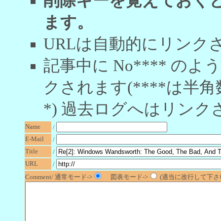
削除キーを覚えておく
ます。
URLは自動的にリンク
記事中に No**** 
クされます(****は半角
*) 過去ログへはリンク
Name
/
E-Mail
/
Title
/
URL
/
Comment/ 通常モード->
図表モード->
(適当に改行して下さい