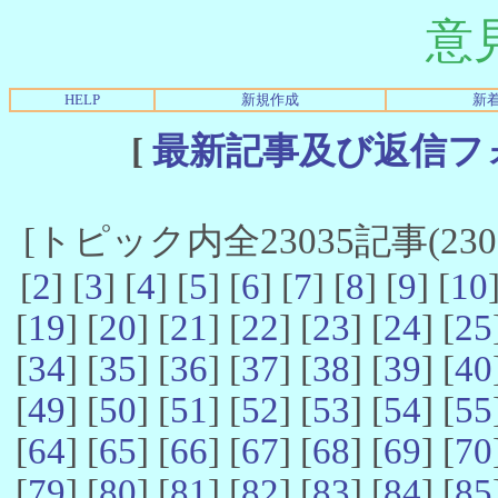
意
HELP
新規作成
新
[
最新記事及び返信フ
[トピック内全23035記事(23021
[
2
] [
3
] [
4
] [
5
] [
6
] [
7
] [
8
] [
9
] [
10
[
19
] [
20
] [
21
] [
22
] [
23
] [
24
] [
25
[
34
] [
35
] [
36
] [
37
] [
38
] [
39
] [
40
[
49
] [
50
] [
51
] [
52
] [
53
] [
54
] [
55
[
64
] [
65
] [
66
] [
67
] [
68
] [
69
] [
70
[
79
] [
80
] [
81
] [
82
] [
83
] [
84
] [
85