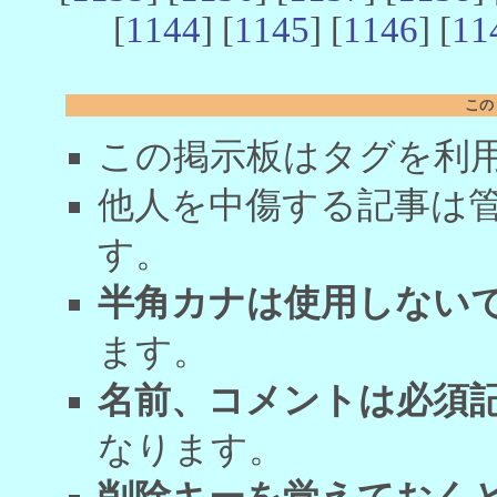
[
1144
] [
1145
] [
1146
] [
11
この
この掲示板はタグを利
他人を中傷する記事は
す。
半角カナは使用しない
ます。
名前、コメントは必須
なります。