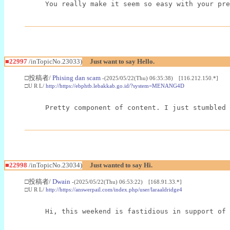
You really make it seem so easy with your pre
■22997
/inTopicNo.23033)
Just want to say Hello.
□投稿者/
Phising dan scam
-(2025/05/22(Thu) 06:35:38) [116.212.150.*]
□U R L/
http://https://ebphtb.lebakkab.go.id/?system=MENANG4D
Pretty component of content. I just stumbled 
■22998
/inTopicNo.23034)
Just wanted to say Hi.
□投稿者/
Dwain
-(2025/05/22(Thu) 06:53:22) [168.91.33.*]
□U R L/
http://https://answerpail.com/index.php/user/laraaldridge4
Hi, this weekend is fastidious in support of 