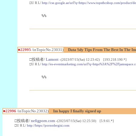
□U R L/
http://cse.google.ae/url?q=https://www.topsthcshop.com/product/d
%%
■22995
/inTopicNo.23031)
Data Sdy Tips From The Best In The In
□投稿者/
Lamont
-(2023/07/15(Sat) 12:23:42) [193.218.190.*]
□U R L/
http://es-eventmarketing.com/url?q=https%3A%2F%2Fjamsspace.
%%
■22996
/inTopicNo.23032)
Im happy I finally signed up
□投稿者/
nefigporn.com
-(2023/07/15(Sat) 12:25:50) [5.9.61.*]
□U R L/
http://https://pornodergisi.com