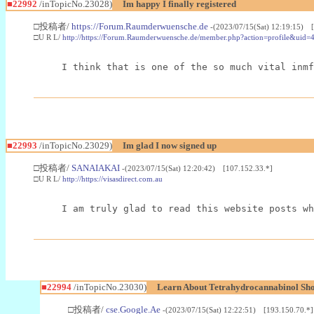
■22992
/inTopicNo.23028)
Im happy I finally registered
□投稿者/
https://Forum.Raumderwuensche.de
-(2023/07/15(Sat) 12:19:15) 
□U R L/
http://https://Forum.Raumderwuensche.de/member.php?action=profile&uid=
I think that is one of the so much vital inmf
■22993
/inTopicNo.23029)
Im glad I now signed up
□投稿者/
SANAIAKAI
-(2023/07/15(Sat) 12:20:42) [107.152.33.*]
□U R L/
http://https://visasdirect.com.au
I am truly glad to read this website posts wh
■22994
/inTopicNo.23030)
Learn About Tetrahydrocannabinol S
□投稿者/
cse.Google.Ae
-(2023/07/15(Sat) 12:22:51) [193.150.70.*]