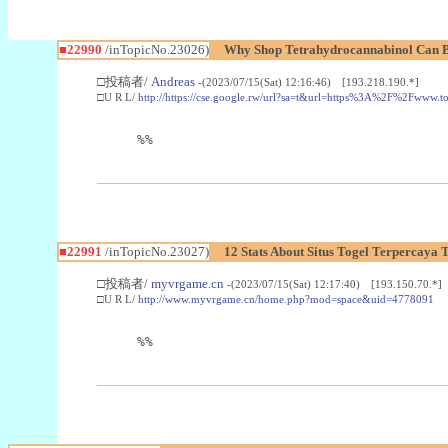
■22990
/inTopicNo.23026)
Why Shop Tetrahydrocannabinol Can B
□投稿者/
Andreas
-(2023/07/15(Sat) 12:16:46) [193.218.190.*]
□U R L/
http://https://cse.google.rw/url?sa=t&url=https%3A%2F%2Fwww.
%%
■22991
/inTopicNo.23027)
12 Stats About Situs Togel Terpercaya
□投稿者/
myvrgame.cn
-(2023/07/15(Sat) 12:17:40) [193.150.70.*]
□U R L/
http://www.myvrgame.cn/home.php?mod=space&uid=4778091
%%