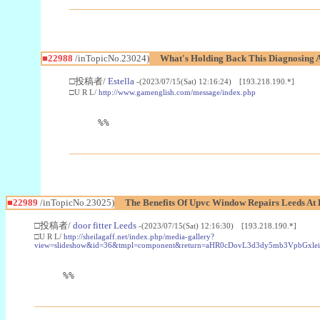
■22988
/inTopicNo.23024)
What's Holding Back This Diagnosing A
□投稿者/
Estella
-(2023/07/15(Sat) 12:16:24) [193.218.190.*]
□U R L/
http://www.gamenglish.com/message/index.php
%%
■22989
/inTopicNo.23025)
The Benefits Of Upvc Window Repairs Leeds At 
□投稿者/
door fitter Leeds
-(2023/07/15(Sat) 12:16:30) [193.218.190.*]
□U R L/
http://sheilagaff.net/index.php/media-gallery?
view=slideshow&id=36&tmpl=component&return=aHR0cDovL3d3dy5mb3Vpb
%%