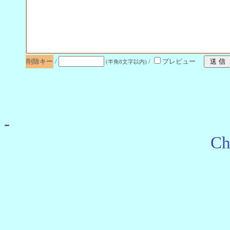
削除キー
/
/
プレビュー
(半角8文字以内)
-
Ch