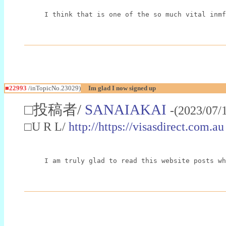
I think that is one of the so much vital inmf
■22993
/inTopicNo.23029)
Im glad I now signed up
□投稿者/
SANAIAKAI
-(2023/07/
□U R L/
http://https://visasdirect.com.au
I am truly glad to read this website posts wh