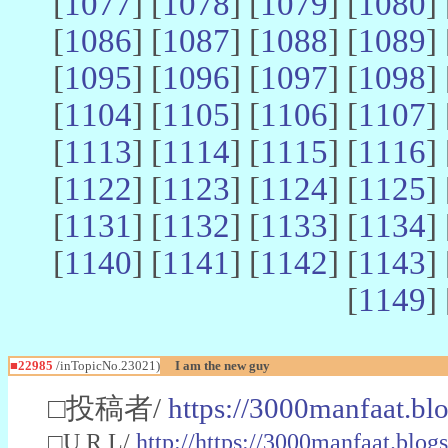
[
1077
] [
1078
] [
1079
] [
1080
] 
[
1086
] [
1087
] [
1088
] [
1089
] 
[
1095
] [
1096
] [
1097
] [
1098
] 
[
1104
] [
1105
] [
1106
] [
1107
] 
[
1113
] [
1114
] [
1115
] [
1116
] 
[
1122
] [
1123
] [
1124
] [
1125
] 
[
1131
] [
1132
] [
1133
] [
1134
] 
[
1140
] [
1141
] [
1142
] [
1143
] 
[
1149
] 
■22985
/inTopicNo.23021)
I am the new guy
□投稿者/
https://3000manfaat.bl
□U R L/
http://https://3000manfaat.blog