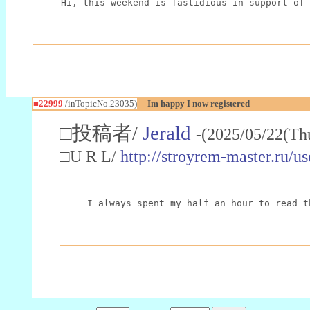
Hi, this weekend is fastidious in support of 
■22999
/inTopicNo.23035)
Im happy I now registered
□投稿者/
Jerald
-(2025/05/22(Th
□U R L/
http://stroyrem-master.ru/u
I always spent my half an hour to read t