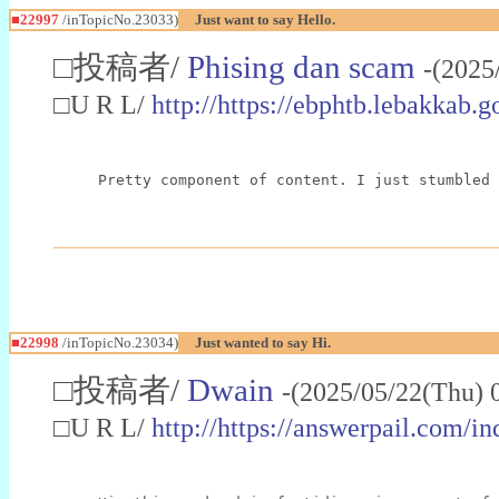
■22997
/inTopicNo.23033)
Just want to say Hello.
□投稿者/
Phising dan scam
-(2025
□U R L/
http://https://ebphtb.lebakk
Pretty component of content. I just stumbled 
■22998
/inTopicNo.23034)
Just wanted to say Hi.
□投稿者/
Dwain
-(2025/05/22(Thu) 
□U R L/
http://https://answerpail.com/i