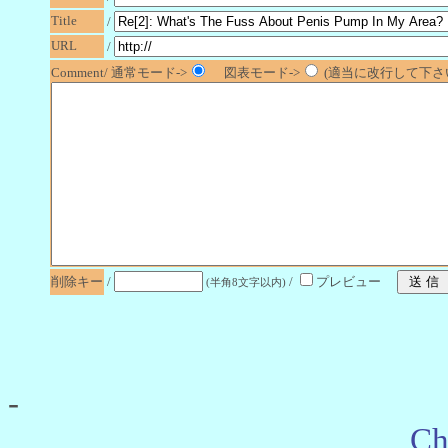
Title
/
URL
/
Comment/ 通常モード->
図表モード->
(適当に改行して下さい
削除キー
/
/
プレビュー
(半角8文字以内)
-
Ch