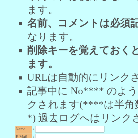
ます。
名前、コメントは必須
なります。
削除キーを覚えておく
ます。
URLは自動的にリンク
記事中に No**** 
クされます(****は半角
*) 過去ログへはリンク
Name
/
E-Mail
/