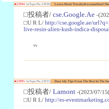
■22994
/inTopicNo.23030)
Learn About Tetrahydrocannabinol S
□投稿者/
cse.Google.Ae
-(202
□U R L/
http://cse.google.ae/url?q
live-resin-alien-kush-indica-dispo
%%
■22995
/inTopicNo.23031)
Data Sdy Tips From The Best In The In
□投稿者/
Lamont
-(2023/07/15
□U R L/
http://es-eventmarketin