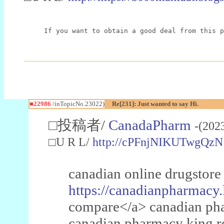
If you want to obtain a good deal from this p
■22986
/inTopicNo.23022)
Re[231]: Just wanted to say Hi.
□投稿者/
CanadaPharm
-(202
□U R L/
http://cPFnjNIKUTwgQzN
canadian online drugstore
https://canadianpharmacy.
compare</a> canadian pha
canadian pharmacy king 