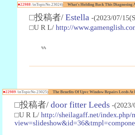
■22988
/inTopicNo.23024)
What's Holding Back This Diagnosing A
□投稿者/
Estella
-(2023/07/15(
□U R L/
http://www.gamenglish.co
%%
■22989
/inTopicNo.23025)
The Benefits Of Upvc Window Repairs Leeds At 
□投稿者/
door fitter Leeds
-(2023/
□U R L/
http://sheilagaff.net/index.php/
view=slideshow&id=36&tmpl=comp