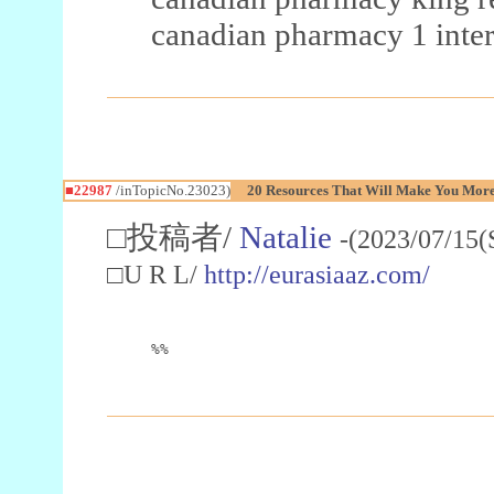
canadian pharmacy 1 inter
■22987
/inTopicNo.23023)
20 Resources That Will Make You More 
□投稿者/
Natalie
-(2023/07/15(
□U R L/
http://eurasiaaz.com/
%%