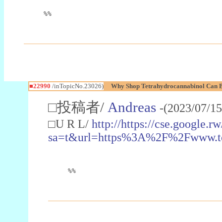
%%
■22990
/inTopicNo.23026)
Why Shop Tetrahydrocannabinol Can B
□投稿者/
Andreas
-(2023/07/15
□U R L/
http://https://cse.google.rw
sa=t&url=https%3A%2F%2Fwww.t
%%