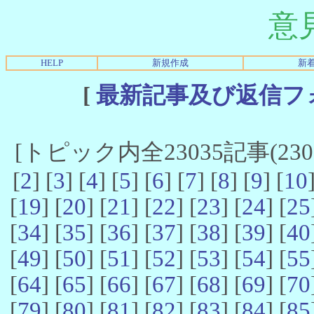
意
HELP
新規作成
新
[
最新記事及び返信フ
[トピック内全23035記事(23021
[
2
] [
3
] [
4
] [
5
] [
6
] [
7
] [
8
] [
9
] [
10
[
19
] [
20
] [
21
] [
22
] [
23
] [
24
] [
25
[
34
] [
35
] [
36
] [
37
] [
38
] [
39
] [
40
[
49
] [
50
] [
51
] [
52
] [
53
] [
54
] [
55
[
64
] [
65
] [
66
] [
67
] [
68
] [
69
] [
70
[
79
] [
80
] [
81
] [
82
] [
83
] [
84
] [
85