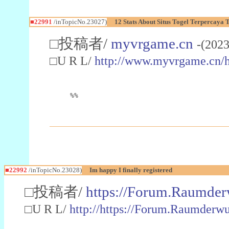
■22991
/inTopicNo.23027)
12 Stats About Situs Togel Terpercaya
□投稿者/
myvrgame.cn
-(2023
□U R L/
http://www.myvrgame.cn
%%
■22992
/inTopicNo.23028)
Im happy I finally registered
□投稿者/
https://Forum.Raumder
□U R L/
http://https://Forum.Raumder