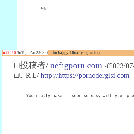
%%
■22996
/inTopicNo.23032)
Im happy I finally signed up
□投稿者/
nefigporn.com
-(2023/07
□U R L/
http://https://pornodergisi.com
You really make it seem so easy with your pre