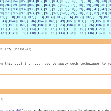
47
] [
848
] [
849
] [
850
] [
851
] [
852
] [
853
] [
854
] [
855
] [
856
] [
857
] [
858
] [
859
] [
860
] [
8
88
] [
889
] [
890
] [
891
] [
892
] [
893
] [
894
] [
895
] [
896
] [
897
] [
898
] [
899
] [
900
] [
901
] [
9
29
] [
930
] [
931
] [
932
] [
933
] [
934
] [
935
] [
936
] [
937
] [
938
] [
939
] [
940
] [
941
] [
942
] [
9
70
] [
971
] [
972
] [
973
] [
974
] [
975
] [
976
] [
977
] [
978
] [
979
] [
980
] [
981
] [
982
] [
983
] [
9
009
] [
1010
] [
1011
] [
1012
] [
1013
] [
1014
] [
1015
] [
1016
] [
1017
] [
1018
] [
1019
] [
1020
1043
] [
1044
] [
1045
] [
1046
] [
1047
] [
1048
] [
1049
] [
1050
] [
1051
] [
1052
] [
1053
] [
105
1077
] [
1078
] [
1079
] [
1080
] [
1081
] [
1082
] [
1083
] [
1084
] [
1085
] [
1086
] [
1087
] [
108
1111
] [
1112
] [
1113
] [
1114
] [
1115
] [
1116
] [
1117
] [
1118
] [
1119
] [
1120
] [
1121
] [
112
1137
] [
1138
] [
1139
] [
1140
] [
1141
] [
1142
] [
1143
] [
1144
] [
1145
] [
1146
] [
1147
] [
114
 12:11:37) [120.197.40.*]
om this post then you have to apply such techniques to y
.*]
harmacy.legal/#
">canadian pharmacies compare</a> canadian pharmacy no scripts