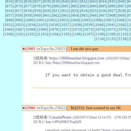
[
834
] [
835
] [
836
] [
837
] [
838
] [
839
] [
840
] [
841
] [
842
] [
843
] [
844
] [
845
] [
846
] [
8
[
875
] [
876
] [
877
] [
878
] [
879
] [
880
] [
881
] [
882
] [
883
] [
884
] [
885
] [
886
] [
887
] [
8
[
916
] [
917
] [
918
] [
919
] [
920
] [
921
] [
922
] [
923
] [
924
] [
925
] [
926
] [
927
] [
928
] [
9
[
957
] [
958
] [
959
] [
960
] [
961
] [
962
] [
963
] [
964
] [
965
] [
966
] [
967
] [
968
] [
969
] [
9
[
998
] [
999
] [
1000
] [
1001
] [
1002
] [
1003
] [
1004
] [
1005
] [
1006
] [
1007
] [
1008
] [
1
[
1032
] [
1033
] [
1034
] [
1035
] [
1036
] [
1037
] [
1038
] [
1039
] [
1040
] [
1041
] [
1042
] [
[
1066
] [
1067
] [
1068
] [
1069
] [
1070
] [
1071
] [
1072
] [
1073
] [
1074
] [
1075
] [
1076
] [
[
1100
] [
1101
] [
1102
] [
1103
] [
1104
] [
1105
] [
1106
] [
1107
] [
1108
] [
1109
] [
1110
] [
[
1134
] [
1135
] [
1136
] [
■22985
/inTopicNo.23021)
I am the new guy
□投稿者/
https://3000manfaat.blogspot.com
-(2023/07/15(Sat)
□U R L/
http://https://3000manfaat.blogspot.com
If you want to obtain a good deal fr
■22986
/inTopicNo.23022)
Re[231]: Just wanted to say Hi.
□投稿者/
CanadaPharm
-(2023/07/15(Sat) 12:14:57) [178.159.37
□U R L/
http://cPFnjNIKUTwgQzN
canadian online drugstore <a href="
https://canadianp