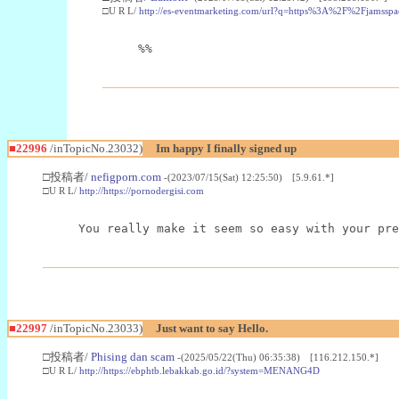
□U R L/
http://es-eventmarketing.com/url?q=https%3A%2F%2Fjamssp
%%
■22996
/inTopicNo.23032)
Im happy I finally signed up
□投稿者/
nefigporn.com
-(2023/07/15(Sat) 12:25:50) [5.9.61.*]
□U R L/
http://https://pornodergisi.com
You really make it seem so easy with your pre
■22997
/inTopicNo.23033)
Just want to say Hello.
□投稿者/
Phising dan scam
-(2025/05/22(Thu) 06:35:38) [116.212.150.*]
□U R L/
http://https://ebphtb.lebakkab.go.id/?system=MENANG4D