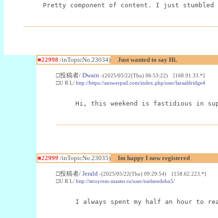
Pretty component of content. I just stumbled 
■22998
/inTopicNo.23034)
Just wanted to say Hi.
□投稿者/
Dwain
-(2025/05/22(Thu) 06:53:22) [168.91.33.*]
□U R L/
http://https://answerpail.com/index.php/user/laraaldridge4
Hi, this weekend is fastidious in su
■22999
/inTopicNo.23035)
Im happy I now registered
□投稿者/
Jerald
-(2025/05/22(Thu) 09:29:54) [158.62.223.*]
□U R L/
http://stroyrem-master.ru/user/nielsendehn5/
I always spent my half an hour to re