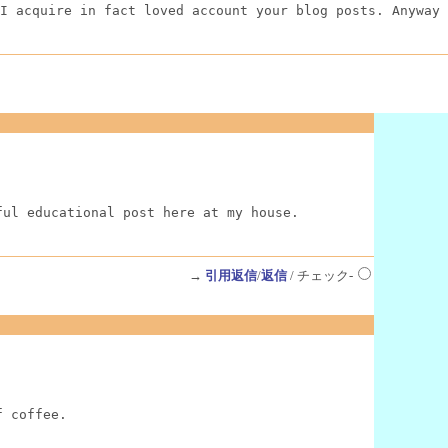
I acquire in fact loved account your blog posts. Anyway 
ful educational post here at my house.
→
引用返信
/
返信
/ チェック-
f coffee.