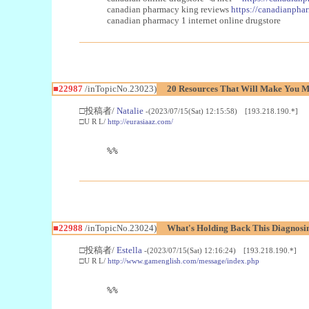
canadian pharmacy king reviews
https://canadianphar
canadian pharmacy 1 internet online drugstore
■22987
/inTopicNo.23023)
20 Resources That Will Make You Mo
□投稿者/
Natalie
-(2023/07/15(Sat) 12:15:58) [193.218.190.*]
□U R L/
http://eurasiaaz.com/
%%
■22988
/inTopicNo.23024)
What's Holding Back This Diagnosin
□投稿者/
Estella
-(2023/07/15(Sat) 12:16:24) [193.218.190.*]
□U R L/
http://www.gamenglish.com/message/index.php
%%