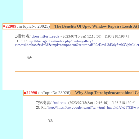
■22989
/inTopicNo.23025)
The Benefits Of Upvc Window Repairs Leeds At 
□投稿者/
door fitter Leeds
-(2023/07/15(Sat) 12:16:30) [193.218.190.*]
□U R L/
http://sheilagaff.net/index.php/media-gallery?
view=slideshow&id=36&tmpl=component&return=aHR0cDovL3d3dy5mb3Vpb
%%
■22990
/inTopicNo.23026)
Why Shop Tetrahydrocannabinol Ca
□投稿者/
Andreas
-(2023/07/15(Sat) 12:16:46) [193.218.190.*]
□U R L/
http://https://cse.google.rw/url?sa=t&url=https%3A%2F%2F
%%