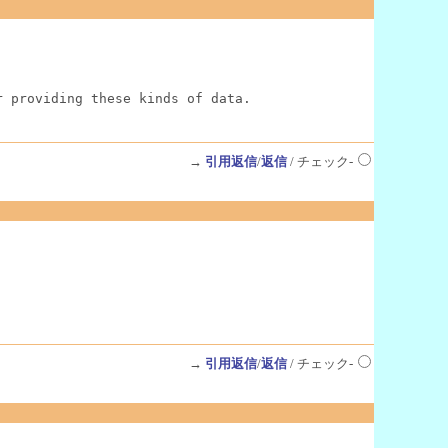
r providing these kinds of data.
→
引用返信
/
返信
/ チェック-
→
引用返信
/
返信
/ チェック-