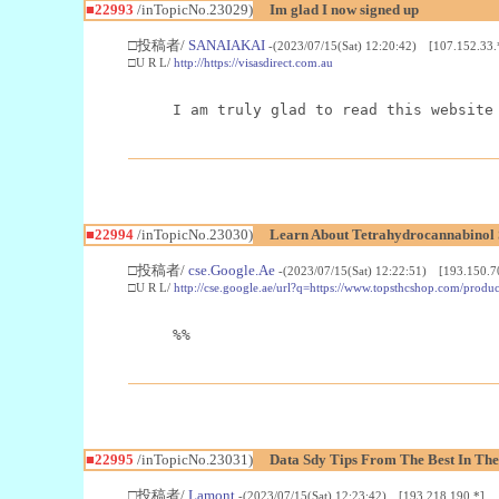
■22993
/inTopicNo.23029)
Im glad I now signed up
□投稿者/
SANAIAKAI
-(2023/07/15(Sat) 12:20:42) [107.152.33.
□U R L/
http://https://visasdirect.com.au
I am truly glad to read this website
■22994
/inTopicNo.23030)
Learn About Tetrahydrocannabino
□投稿者/
cse.Google.Ae
-(2023/07/15(Sat) 12:22:51) [193.150.7
□U R L/
http://cse.google.ae/url?q=https://www.topsthcshop.com/produc
%%
■22995
/inTopicNo.23031)
Data Sdy Tips From The Best In The
□投稿者/
Lamont
-(2023/07/15(Sat) 12:23:42) [193.218.190.*]