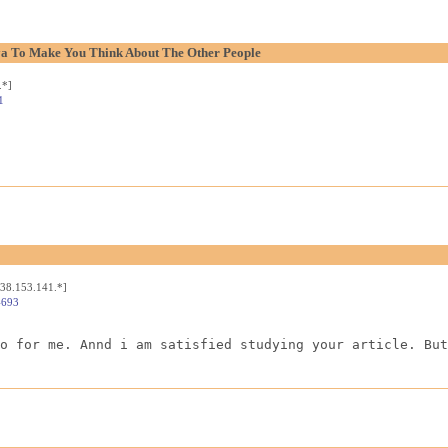
aya To Make You Think About The Other People
.*]
1
[38.153.141.*]
4693
o for me. Annd i am satisfied studying your article. But