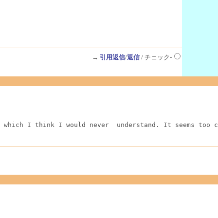
→
引用返信
/
返信
/ チェック-
 which I think I would never  understand. It seems too c