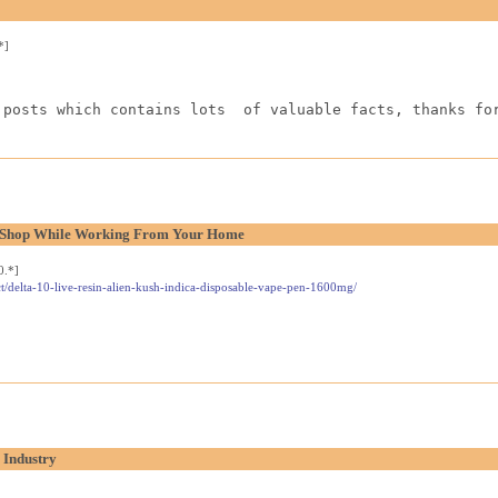
*]
 posts which contains lots  of valuable facts, thanks fo
l Shop While Working From Your Home
0.*]
t/delta-10-live-resin-alien-kush-indica-disposable-vape-pen-1600mg/
 Industry