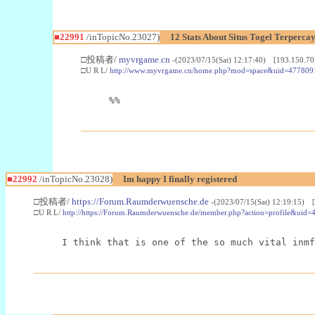
■22991
/inTopicNo.23027)
12 Stats About Situs Togel Terperc
□投稿者/
myvrgame.cn
-(2023/07/15(Sat) 12:17:40) [193.150.70
□U R L/
http://www.myvrgame.cn/home.php?mod=space&uid=477809
%%
■22992
/inTopicNo.23028)
Im happy I finally registered
□投稿者/
https://Forum.Raumderwuensche.de
-(2023/07/15(Sat) 12:19:15) 
□U R L/
http://https://Forum.Raumderwuensche.de/member.php?action=profile&uid=
I think that is one of the so much vital inmf