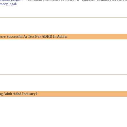
macy.legal/
re Successful At Test For ADHD In Adults
g Adult Adhd Industry?