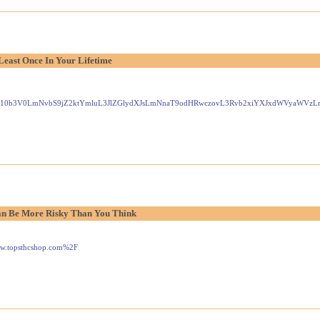
Least Once In Your Lifetime
Gxlei10b3V0LmNvbS9jZ2ktYmluL3JlZGlydXJsLmNnaT9odHRwczovL3Rvb2xiYXJxdWVyaW
n Be More Risky Than You Think
www.topsthcshop.com%2F