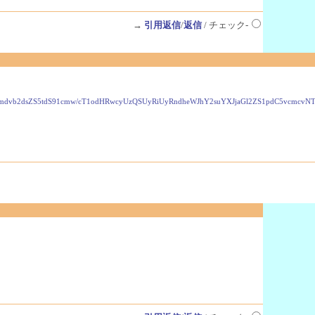
→
引用返信
/
返信
/ チェック-
VzLmdvb2dsZS5tdS91cmw/cT1odHRwcyUzQSUyRiUyRndheWJhY2suYXJjaGl2ZS1pdC5vcmc