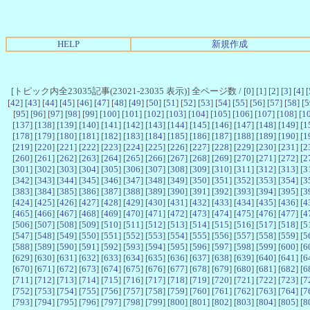
HELP
新規作成
[トピック内全23035記事(23021-23035 表示)] 全ページ数 / [
0
] [
1
] [
2
] [
3
] [
4
] [
[
42
] [
43
] [
44
] [
45
] [
46
] [
47
] [
48
] [
49
] [
50
] [
51
] [
52
] [
53
] [
54
] [
55
] [
56
] [
57
] [
58
] [
5
[
95
] [
96
] [
97
] [
98
] [
99
] [
100
] [
101
] [
102
] [
103
] [
104
] [
105
] [
106
] [
107
] [
108
] [
1
[
137
] [
138
] [
139
] [
140
] [
141
] [
142
] [
143
] [
144
] [
145
] [
146
] [
147
] [
148
] [
149
] [
1
[
178
] [
179
] [
180
] [
181
] [
182
] [
183
] [
184
] [
185
] [
186
] [
187
] [
188
] [
189
] [
190
] [
1
[
219
] [
220
] [
221
] [
222
] [
223
] [
224
] [
225
] [
226
] [
227
] [
228
] [
229
] [
230
] [
231
] [
2
[
260
] [
261
] [
262
] [
263
] [
264
] [
265
] [
266
] [
267
] [
268
] [
269
] [
270
] [
271
] [
272
] [
2
[
301
] [
302
] [
303
] [
304
] [
305
] [
306
] [
307
] [
308
] [
309
] [
310
] [
311
] [
312
] [
313
] [
3
[
342
] [
343
] [
344
] [
345
] [
346
] [
347
] [
348
] [
349
] [
350
] [
351
] [
352
] [
353
] [
354
] [
3
[
383
] [
384
] [
385
] [
386
] [
387
] [
388
] [
389
] [
390
] [
391
] [
392
] [
393
] [
394
] [
395
] [
3
[
424
] [
425
] [
426
] [
427
] [
428
] [
429
] [
430
] [
431
] [
432
] [
433
] [
434
] [
435
] [
436
] [
4
[
465
] [
466
] [
467
] [
468
] [
469
] [
470
] [
471
] [
472
] [
473
] [
474
] [
475
] [
476
] [
477
] [
4
[
506
] [
507
] [
508
] [
509
] [
510
] [
511
] [
512
] [
513
] [
514
] [
515
] [
516
] [
517
] [
518
] [
5
[
547
] [
548
] [
549
] [
550
] [
551
] [
552
] [
553
] [
554
] [
555
] [
556
] [
557
] [
558
] [
559
] [
5
[
588
] [
589
] [
590
] [
591
] [
592
] [
593
] [
594
] [
595
] [
596
] [
597
] [
598
] [
599
] [
600
] [
6
[
629
] [
630
] [
631
] [
632
] [
633
] [
634
] [
635
] [
636
] [
637
] [
638
] [
639
] [
640
] [
641
] [
6
[
670
] [
671
] [
672
] [
673
] [
674
] [
675
] [
676
] [
677
] [
678
] [
679
] [
680
] [
681
] [
682
] [
6
[
711
] [
712
] [
713
] [
714
] [
715
] [
716
] [
717
] [
718
] [
719
] [
720
] [
721
] [
722
] [
723
] [
7
[
752
] [
753
] [
754
] [
755
] [
756
] [
757
] [
758
] [
759
] [
760
] [
761
] [
762
] [
763
] [
764
] [
7
[
793
] [
794
] [
795
] [
796
] [
797
] [
798
] [
799
] [
800
] [
801
] [
802
] [
803
] [
804
] [
805
] [
8