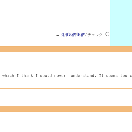
→
引用返信
/
返信
/ チェック-
 which I think I would never  understand. It seems too c