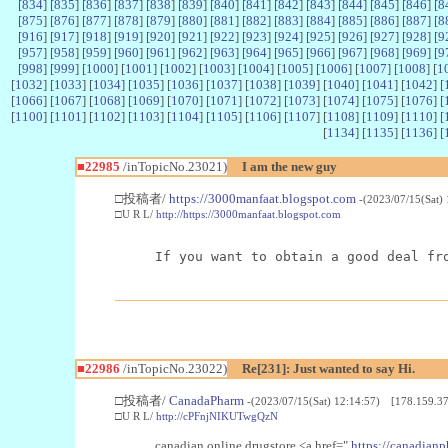
[
834
] [
835
] [
836
] [
837
] [
838
] [
839
] [
840
] [
841
] [
842
] [
843
] [
844
] [
845
] [
846
] [
8
[
875
] [
876
] [
877
] [
878
] [
879
] [
880
] [
881
] [
882
] [
883
] [
884
] [
885
] [
886
] [
887
] [
8
[
916
] [
917
] [
918
] [
919
] [
920
] [
921
] [
922
] [
923
] [
924
] [
925
] [
926
] [
927
] [
928
] [
9
[
957
] [
958
] [
959
] [
960
] [
961
] [
962
] [
963
] [
964
] [
965
] [
966
] [
967
] [
968
] [
969
] [
9
[
998
] [
999
] [
1000
] [
1001
] [
1002
] [
1003
] [
1004
] [
1005
] [
1006
] [
1007
] [
1008
] [
1
[
1032
] [
1033
] [
1034
] [
1035
] [
1036
] [
1037
] [
1038
] [
1039
] [
1040
] [
1041
] [
1042
] [
[
1066
] [
1067
] [
1068
] [
1069
] [
1070
] [
1071
] [
1072
] [
1073
] [
1074
] [
1075
] [
1076
] [
[
1100
] [
1101
] [
1102
] [
1103
] [
1104
] [
1105
] [
1106
] [
1107
] [
1108
] [
1109
] [
1110
] [
[
1134
] [
1135
] [
1136
] [
■22985
/inTopicNo.23021)
I am the new guy
□投稿者/
https://3000manfaat.blogspot.com
-(2023/07/15(Sat)
□U R L/
http://https://3000manfaat.blogspot.com
If you want to obtain a good deal fr
■22986
/inTopicNo.23022)
Re[231]: Just wanted to say Hi.
□投稿者/
CanadaPharm
-(2023/07/15(Sat) 12:14:57) [178.159.37
□U R L/
http://cPFnjNIKUTwgQzN
canadian online drugstore <a href="
https://canadianp