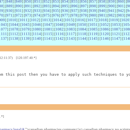
47
] [
848
] [
849
] [
850
] [
851
] [
852
] [
853
] [
854
] [
855
] [
856
] [
857
] [
858
] [
859
] [
860
] [
8
88
] [
889
] [
890
] [
891
] [
892
] [
893
] [
894
] [
895
] [
896
] [
897
] [
898
] [
899
] [
900
] [
901
] [
9
29
] [
930
] [
931
] [
932
] [
933
] [
934
] [
935
] [
936
] [
937
] [
938
] [
939
] [
940
] [
941
] [
942
] [
9
70
] [
971
] [
972
] [
973
] [
974
] [
975
] [
976
] [
977
] [
978
] [
979
] [
980
] [
981
] [
982
] [
983
] [
9
009
] [
1010
] [
1011
] [
1012
] [
1013
] [
1014
] [
1015
] [
1016
] [
1017
] [
1018
] [
1019
] [
1020
1043
] [
1044
] [
1045
] [
1046
] [
1047
] [
1048
] [
1049
] [
1050
] [
1051
] [
1052
] [
1053
] [
105
1077
] [
1078
] [
1079
] [
1080
] [
1081
] [
1082
] [
1083
] [
1084
] [
1085
] [
1086
] [
1087
] [
108
1111
] [
1112
] [
1113
] [
1114
] [
1115
] [
1116
] [
1117
] [
1118
] [
1119
] [
1120
] [
1121
] [
112
1137
] [
1138
] [
1139
] [
1140
] [
1141
] [
1142
] [
1143
] [
1144
] [
1145
] [
1146
] [
1147
] [
114
 12:11:37) [120.197.40.*]
om this post then you have to apply such techniques to y
.*]
harmacy.legal/#
">canadian pharmacies compare</a> canadian pharmacy no scripts