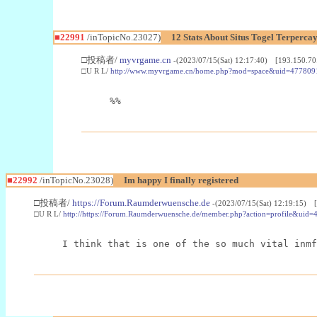
■22991
/inTopicNo.23027)
12 Stats About Situs Togel Terperc
□投稿者/
myvrgame.cn
-(2023/07/15(Sat) 12:17:40) [193.150.70
□U R L/
http://www.myvrgame.cn/home.php?mod=space&uid=477809
%%
■22992
/inTopicNo.23028)
Im happy I finally registered
□投稿者/
https://Forum.Raumderwuensche.de
-(2023/07/15(Sat) 12:19:15) 
□U R L/
http://https://Forum.Raumderwuensche.de/member.php?action=profile&uid=
I think that is one of the so much vital inmf