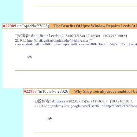
■22989
/inTopicNo.23025)
The Benefits Of Upvc Window Repairs Leeds At 
□投稿者/
door fitter Leeds
-(2023/07/15(Sat) 12:16:30) [193.218.190.*]
□U R L/
http://sheilagaff.net/index.php/media-gallery?
view=slideshow&id=36&tmpl=component&return=aHR0cDovL3d3dy5mb3Vpb
%%
■22990
/inTopicNo.23026)
Why Shop Tetrahydrocannabinol Ca
□投稿者/
Andreas
-(2023/07/15(Sat) 12:16:46) [193.218.190.*]
□U R L/
http://https://cse.google.rw/url?sa=t&url=https%3A%2F%2F
%%