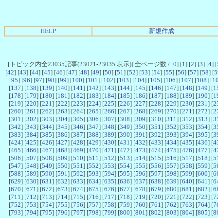
HELP
新規作成
[トピック内全23035記事(23021-23035 表示)] 全ページ数 / [
0
] [
1
] [
2
] [
3
] [
4
] [
[
42
] [
43
] [
44
] [
45
] [
46
] [
47
] [
48
] [
49
] [
50
] [
51
] [
52
] [
53
] [
54
] [
55
] [
56
] [
57
] [
58
] [
5
[
95
] [
96
] [
97
] [
98
] [
99
] [
100
] [
101
] [
102
] [
103
] [
104
] [
105
] [
106
] [
107
] [
108
] [
1
[
137
] [
138
] [
139
] [
140
] [
141
] [
142
] [
143
] [
144
] [
145
] [
146
] [
147
] [
148
] [
149
] [
1
[
178
] [
179
] [
180
] [
181
] [
182
] [
183
] [
184
] [
185
] [
186
] [
187
] [
188
] [
189
] [
190
] [
1
[
219
] [
220
] [
221
] [
222
] [
223
] [
224
] [
225
] [
226
] [
227
] [
228
] [
229
] [
230
] [
231
] [
2
[
260
] [
261
] [
262
] [
263
] [
264
] [
265
] [
266
] [
267
] [
268
] [
269
] [
270
] [
271
] [
272
] [
2
[
301
] [
302
] [
303
] [
304
] [
305
] [
306
] [
307
] [
308
] [
309
] [
310
] [
311
] [
312
] [
313
] [
3
[
342
] [
343
] [
344
] [
345
] [
346
] [
347
] [
348
] [
349
] [
350
] [
351
] [
352
] [
353
] [
354
] [
3
[
383
] [
384
] [
385
] [
386
] [
387
] [
388
] [
389
] [
390
] [
391
] [
392
] [
393
] [
394
] [
395
] [
3
[
424
] [
425
] [
426
] [
427
] [
428
] [
429
] [
430
] [
431
] [
432
] [
433
] [
434
] [
435
] [
436
] [
4
[
465
] [
466
] [
467
] [
468
] [
469
] [
470
] [
471
] [
472
] [
473
] [
474
] [
475
] [
476
] [
477
] [
4
[
506
] [
507
] [
508
] [
509
] [
510
] [
511
] [
512
] [
513
] [
514
] [
515
] [
516
] [
517
] [
518
] [
5
[
547
] [
548
] [
549
] [
550
] [
551
] [
552
] [
553
] [
554
] [
555
] [
556
] [
557
] [
558
] [
559
] [
5
[
588
] [
589
] [
590
] [
591
] [
592
] [
593
] [
594
] [
595
] [
596
] [
597
] [
598
] [
599
] [
600
] [
6
[
629
] [
630
] [
631
] [
632
] [
633
] [
634
] [
635
] [
636
] [
637
] [
638
] [
639
] [
640
] [
641
] [
6
[
670
] [
671
] [
672
] [
673
] [
674
] [
675
] [
676
] [
677
] [
678
] [
679
] [
680
] [
681
] [
682
] [
6
[
711
] [
712
] [
713
] [
714
] [
715
] [
716
] [
717
] [
718
] [
719
] [
720
] [
721
] [
722
] [
723
] [
7
[
752
] [
753
] [
754
] [
755
] [
756
] [
757
] [
758
] [
759
] [
760
] [
761
] [
762
] [
763
] [
764
] [
7
[
793
] [
794
] [
795
] [
796
] [
797
] [
798
] [
799
] [
800
] [
801
] [
802
] [
803
] [
804
] [
805
] [
8