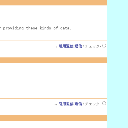
r providing these kinds of data.
→
引用返信
/
返信
/ チェック-
→
引用返信
/
返信
/ チェック-