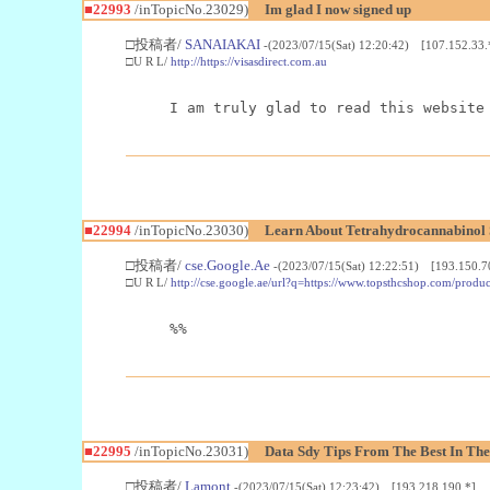
■22993
/inTopicNo.23029)
Im glad I now signed up
□投稿者/
SANAIAKAI
-(2023/07/15(Sat) 12:20:42) [107.152.33.
□U R L/
http://https://visasdirect.com.au
I am truly glad to read this website
■22994
/inTopicNo.23030)
Learn About Tetrahydrocannabino
□投稿者/
cse.Google.Ae
-(2023/07/15(Sat) 12:22:51) [193.150.7
□U R L/
http://cse.google.ae/url?q=https://www.topsthcshop.com/produc
%%
■22995
/inTopicNo.23031)
Data Sdy Tips From The Best In The
□投稿者/
Lamont
-(2023/07/15(Sat) 12:23:42) [193.218.190.*]