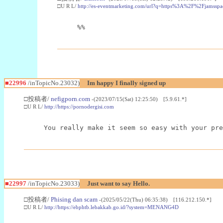
□U R L/
http://es-eventmarketing.com/url?q=https%3A%2F%2Fjamssp
%%
■22996
/inTopicNo.23032)
Im happy I finally signed up
□投稿者/
nefigporn.com
-(2023/07/15(Sat) 12:25:50) [5.9.61.*]
□U R L/
http://https://pornodergisi.com
You really make it seem so easy with your pre
■22997
/inTopicNo.23033)
Just want to say Hello.
□投稿者/
Phising dan scam
-(2025/05/22(Thu) 06:35:38) [116.212.150.*]
□U R L/
http://https://ebphtb.lebakkab.go.id/?system=MENANG4D