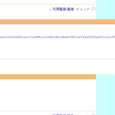
→
引用返信
/
返信
/ チェック-
VzLmdvb2dsZS5tdS91cmw/cT1odHRwcyUzQSUyRiUyRndheWJhY2suYXJjaGl2ZS1pdC5vcmc