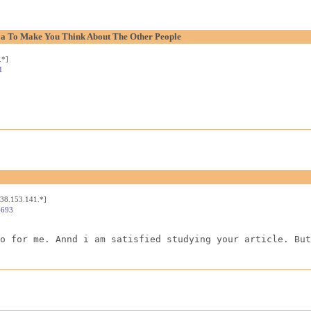
aya To Make You Think About The Other People
.*]
1
[38.153.141.*]
4693
o for me. Annd i am satisfied studying your article. But