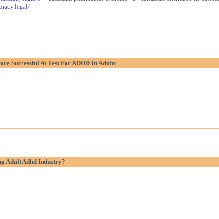
macy.legal/
re Successful At Test For ADHD In Adults
g Adult Adhd Industry?