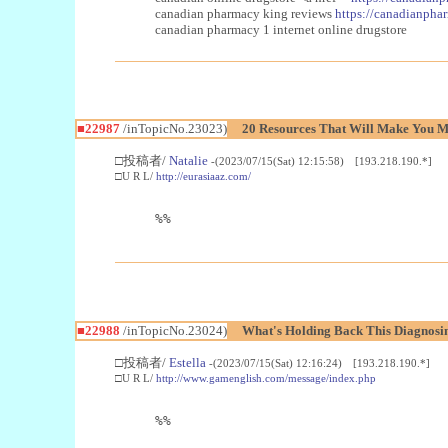
canadian pharmacy king reviews
https://canadianphar
canadian pharmacy 1 internet online drugstore
■22987
/inTopicNo.23023)
20 Resources That Will Make You Mo
□投稿者/
Natalie
-(2023/07/15(Sat) 12:15:58) [193.218.190.*]
□U R L/
http://eurasiaaz.com/
%%
■22988
/inTopicNo.23024)
What's Holding Back This Diagnosin
□投稿者/
Estella
-(2023/07/15(Sat) 12:16:24) [193.218.190.*]
□U R L/
http://www.gamenglish.com/message/index.php
%%