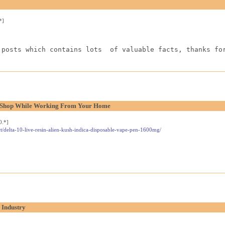
*]
 posts which contains lots  of valuable facts, thanks fo
l Shop While Working From Your Home
0.*]
t/delta-10-live-resin-alien-kush-indica-disposable-vape-pen-1600mg/
 Industry