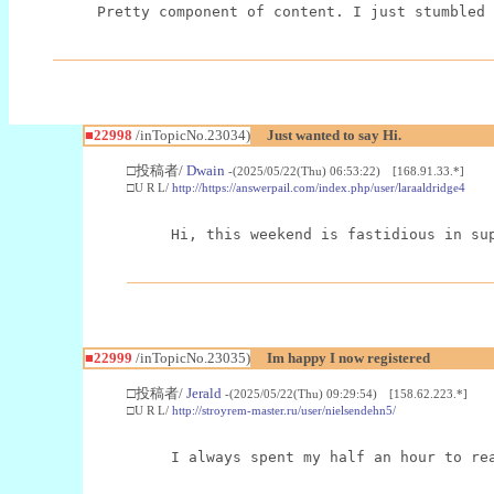
Pretty component of content. I just stumbled 
■22998
/inTopicNo.23034)
Just wanted to say Hi.
□投稿者/
Dwain
-(2025/05/22(Thu) 06:53:22) [168.91.33.*]
□U R L/
http://https://answerpail.com/index.php/user/laraaldridge4
Hi, this weekend is fastidious in su
■22999
/inTopicNo.23035)
Im happy I now registered
□投稿者/
Jerald
-(2025/05/22(Thu) 09:29:54) [158.62.223.*]
□U R L/
http://stroyrem-master.ru/user/nielsendehn5/
I always spent my half an hour to re