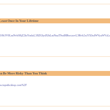
Least Once In Your Lifetime
Gxlei10b3V0LmNvbS9jZ2ktYmluL3JlZGlydXJsLmNnaT9odHRwczovL3Rvb2xiYXJxdWVyaW
n Be More Risky Than You Think
www.topsthcshop.com%2F