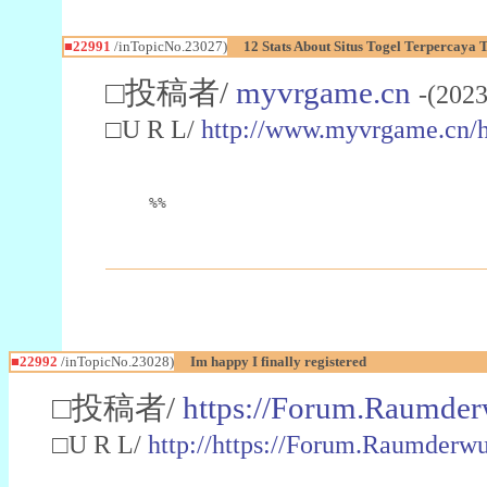
■22991
/inTopicNo.23027)
12 Stats About Situs Togel Terpercaya
□投稿者/
myvrgame.cn
-(2023
□U R L/
http://www.myvrgame.cn
%%
■22992
/inTopicNo.23028)
Im happy I finally registered
□投稿者/
https://Forum.Raumder
□U R L/
http://https://Forum.Raumder