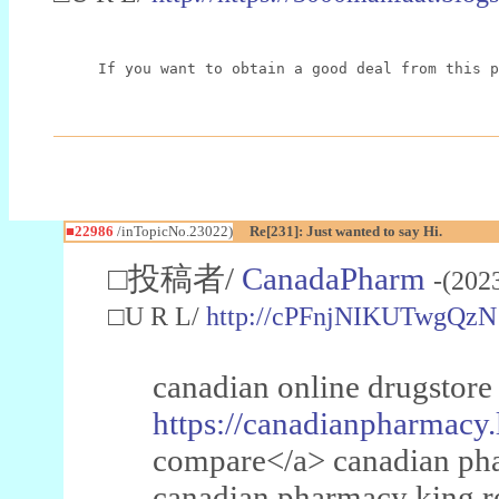
If you want to obtain a good deal from this p
■22986
/inTopicNo.23022)
Re[231]: Just wanted to say Hi.
□投稿者/
CanadaPharm
-(202
□U R L/
http://cPFnjNIKUTwgQzN
canadian online drugstore
https://canadianpharmacy.
compare</a> canadian pha
canadian pharmacy king 