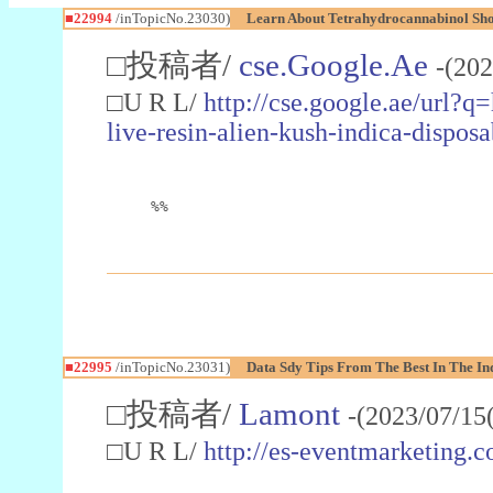
■22994
/inTopicNo.23030)
Learn About Tetrahydrocannabinol S
□投稿者/
cse.Google.Ae
-(202
□U R L/
http://cse.google.ae/url?q
live-resin-alien-kush-indica-dispo
%%
■22995
/inTopicNo.23031)
Data Sdy Tips From The Best In The In
□投稿者/
Lamont
-(2023/07/15
□U R L/
http://es-eventmarketin