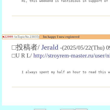
Hi, this weekend is fastidious in support of 
■22999
/inTopicNo.23035)
Im happy I now registered
□投稿者/
Jerald
-(2025/05/22(Thu) 0
□U R L/
http://stroyrem-master.ru/user/
I always spent my half an hour to read this w