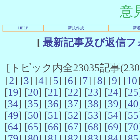
意
HELP
新規作成
新
[
最新記事及び返信フ
[トピック内全23035記事(23021
[
2
] [
3
] [
4
] [
5
] [
6
] [
7
] [
8
] [
9
] [
10
[
19
] [
20
] [
21
] [
22
] [
23
] [
24
] [
25
[
34
] [
35
] [
36
] [
37
] [
38
] [
39
] [
40
[
49
] [
50
] [
51
] [
52
] [
53
] [
54
] [
55
[
64
] [
65
] [
66
] [
67
] [
68
] [
69
] [
70
[
79
] [
80
] [
81
] [
82
] [
83
] [
84
] [
85