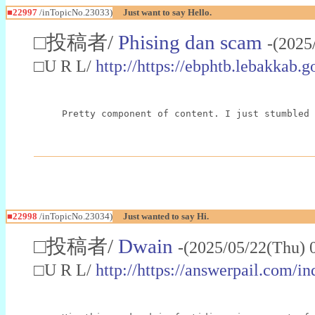
■22997
/inTopicNo.23033)
Just want to say Hello.
□投稿者/
Phising dan scam
-(2025
□U R L/
http://https://ebphtb.lebakk
Pretty component of content. I just stumbled 
■22998
/inTopicNo.23034)
Just wanted to say Hi.
□投稿者/
Dwain
-(2025/05/22(Thu) 
□U R L/
http://https://answerpail.com/i