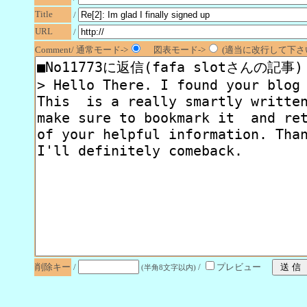
Title
/
URL
/
Comment/ 通常モード->
図表モード->
(適当に改行して下さい
削除キー
/
/
プレビュー
(半角8文字以内)