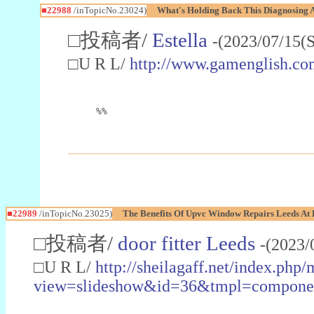
■22988
/inTopicNo.23024)
What's Holding Back This Diagnosing A
□投稿者/
Estella
-(2023/07/15(
□U R L/
http://www.gamenglish.co
%%
■22989
/inTopicNo.23025)
The Benefits Of Upvc Window Repairs Leeds At 
□投稿者/
door fitter Leeds
-(2023/
□U R L/
http://sheilagaff.net/index.php/
view=slideshow&id=36&tmpl=comp