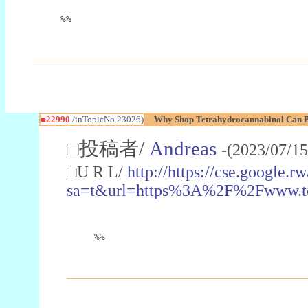
%%
■22990
/inTopicNo.23026)
Why Shop Tetrahydrocannabinol Can B
□投稿者/
Andreas
-(2023/07/15
□U R L/
http://https://cse.google.rw
sa=t&url=https%3A%2F%2Fwww.t
%%