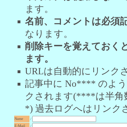
ます。
名前、コメントは必須
なります。
削除キーを覚えておく
ます。
URLは自動的にリンク
記事中に No**** 
クされます(****は半角
*) 過去ログへはリンク
Name
/
E-Mail
/