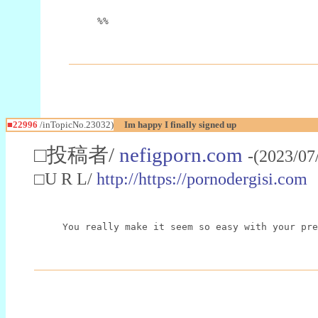
%%
■22996
/inTopicNo.23032)
Im happy I finally signed up
□投稿者/
nefigporn.com
-(2023/07
□U R L/
http://https://pornodergisi.com
You really make it seem so easy with your pre