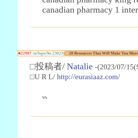
canadian pharmacy 1 inter
■22987
/inTopicNo.23023)
20 Resources That Will Make You More 
□投稿者/
Natalie
-(2023/07/15(
□U R L/
http://eurasiaaz.com/
%%