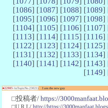
[
1077
] [
1078
] [
1079
] [
1080
] 
[
1086
] [
1087
] [
1088
] [
1089
] 
[
1095
] [
1096
] [
1097
] [
1098
] 
[
1104
] [
1105
] [
1106
] [
1107
] 
[
1113
] [
1114
] [
1115
] [
1116
] 
[
1122
] [
1123
] [
1124
] [
1125
] 
[
1131
] [
1132
] [
1133
] [
1134
] 
[
1140
] [
1141
] [
1142
] [
1143
] 
[
1149
] 
■22985
/inTopicNo.23021)
I am the new guy
□投稿者/
https://3000manfaat.bl
□U R L/
http://https://3000manfaat.blog