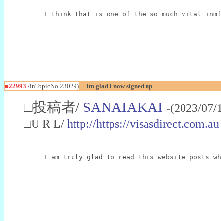
I think that is one of the so much vital inmf
■22993
/inTopicNo.23029)
Im glad I now signed up
□投稿者/
SANAIAKAI
-(2023/07/
□U R L/
http://https://visasdirect.com.au
I am truly glad to read this website posts wh