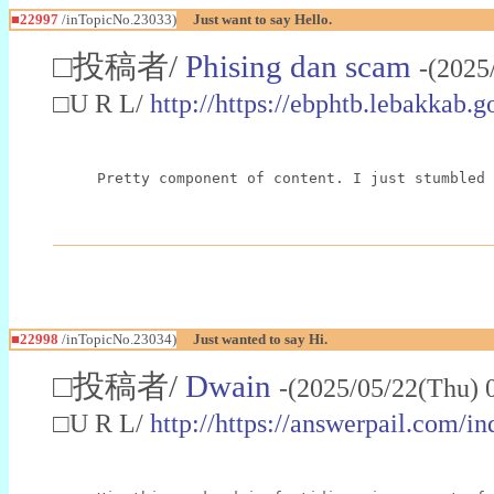
■22997
/inTopicNo.23033)
Just want to say Hello.
□投稿者/
Phising dan scam
-(2025
□U R L/
http://https://ebphtb.lebakk
Pretty component of content. I just stumbled 
■22998
/inTopicNo.23034)
Just wanted to say Hi.
□投稿者/
Dwain
-(2025/05/22(Thu) 
□U R L/
http://https://answerpail.com/i