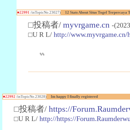
■22991
/inTopicNo.23027)
12 Stats About Situs Togel Terpercaya
□投稿者/
myvrgame.cn
-(2023
□U R L/
http://www.myvrgame.cn
%%
■22992
/inTopicNo.23028)
Im happy I finally registered
□投稿者/
https://Forum.Raumder
□U R L/
http://https://Forum.Raumder