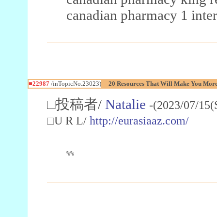
canadian pharmacy 1 inter
■22987
/inTopicNo.23023)
20 Resources That Will Make You More 
□投稿者/
Natalie
-(2023/07/15(
□U R L/
http://eurasiaaz.com/
%%