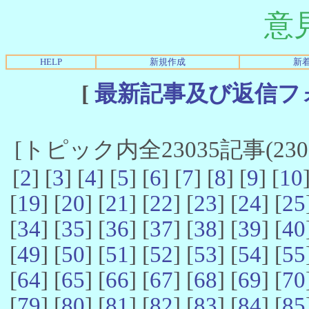
意
HELP
新規作成
新
[
最新記事及び返信フ
[トピック内全23035記事(23021
[
2
] [
3
] [
4
] [
5
] [
6
] [
7
] [
8
] [
9
] [
10
[
19
] [
20
] [
21
] [
22
] [
23
] [
24
] [
25
[
34
] [
35
] [
36
] [
37
] [
38
] [
39
] [
40
[
49
] [
50
] [
51
] [
52
] [
53
] [
54
] [
55
[
64
] [
65
] [
66
] [
67
] [
68
] [
69
] [
70
[
79
] [
80
] [
81
] [
82
] [
83
] [
84
] [
85