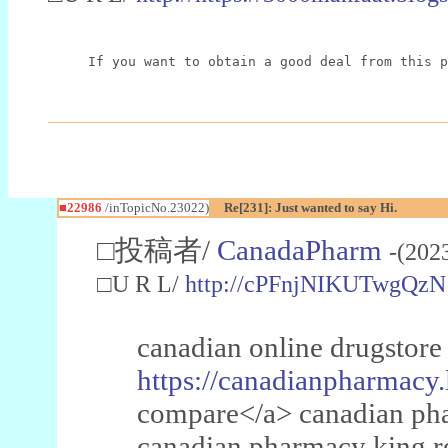
If you want to obtain a good deal from this p
■22986
/inTopicNo.23022)
Re[231]: Just wanted to say Hi.
□投稿者/
CanadaPharm
-(202
□U R L/
http://cPFnjNIKUTwgQzN
canadian online drugstore
https://canadianpharmacy.
compare</a> canadian pha
canadian pharmacy king 