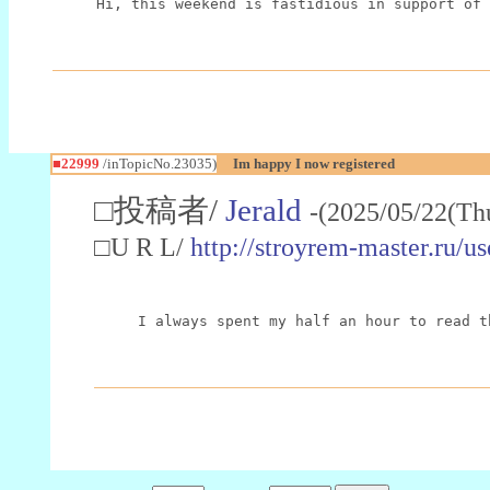
Hi, this weekend is fastidious in support of 
■22999
/inTopicNo.23035)
Im happy I now registered
□投稿者/
Jerald
-(2025/05/22(Th
□U R L/
http://stroyrem-master.ru/u
I always spent my half an hour to read t