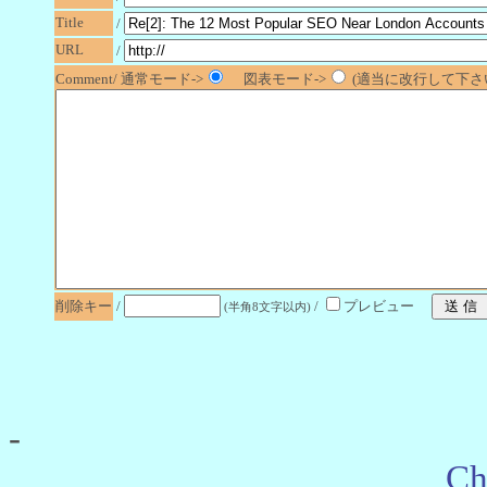
Title
/
URL
/
Comment/ 通常モード->
図表モード->
(適当に改行して下さい
削除キー
/
/
プレビュー
(半角8文字以内)
-
Ch