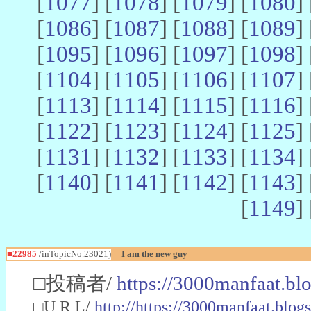
[
1077
] [
1078
] [
1079
] [
1080
] 
[
1086
] [
1087
] [
1088
] [
1089
] 
[
1095
] [
1096
] [
1097
] [
1098
] 
[
1104
] [
1105
] [
1106
] [
1107
] 
[
1113
] [
1114
] [
1115
] [
1116
] 
[
1122
] [
1123
] [
1124
] [
1125
] 
[
1131
] [
1132
] [
1133
] [
1134
] 
[
1140
] [
1141
] [
1142
] [
1143
] 
[
1149
] 
■22985
/inTopicNo.23021)
I am the new guy
□投稿者/
https://3000manfaat.bl
□U R L/
http://https://3000manfaat.blog