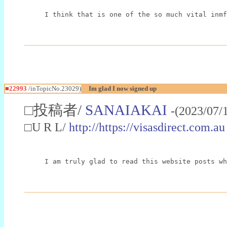
I think that is one of the so much vital inmf
■22993
/inTopicNo.23029)
Im glad I now signed up
□投稿者/
SANAIAKAI
-(2023/07/
□U R L/
http://https://visasdirect.com.au
I am truly glad to read this website posts wh