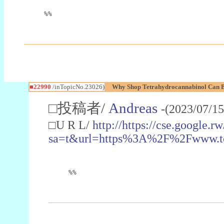
%%
■22990
/inTopicNo.23026)
Why Shop Tetrahydrocannabinol Can B
□投稿者/
Andreas
-(2023/07/15
□U R L/
http://https://cse.google.rw
sa=t&url=https%3A%2F%2Fwww.t
%%