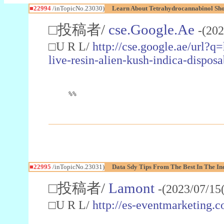
■22994
/inTopicNo.23030)
Learn About Tetrahydrocannabinol S
□投稿者/
cse.Google.Ae
-(202
□U R L/
http://cse.google.ae/url?q
live-resin-alien-kush-indica-dispo
%%
■22995
/inTopicNo.23031)
Data Sdy Tips From The Best In The In
□投稿者/
Lamont
-(2023/07/15
□U R L/
http://es-eventmarketin