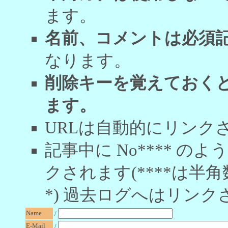
ます。
名前、コメントは必須
なります。
削除キーを覚えておく
ます。
URLは自動的にリンク
記事中に No**** 
クされます(****は半角
*) 過去ログへはリンク
Name
/
E-Mail
/