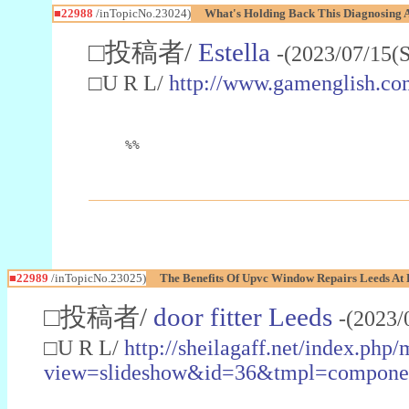
■22988
/inTopicNo.23024)
What's Holding Back This Diagnosing A
□投稿者/
Estella
-(2023/07/15(
□U R L/
http://www.gamenglish.co
%%
■22989
/inTopicNo.23025)
The Benefits Of Upvc Window Repairs Leeds At 
□投稿者/
door fitter Leeds
-(2023/
□U R L/
http://sheilagaff.net/index.php/
view=slideshow&id=36&tmpl=comp