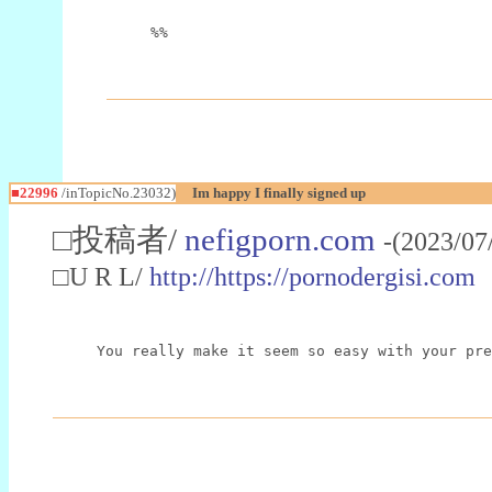
%%
■22996
/inTopicNo.23032)
Im happy I finally signed up
□投稿者/
nefigporn.com
-(2023/07
□U R L/
http://https://pornodergisi.com
You really make it seem so easy with your pre