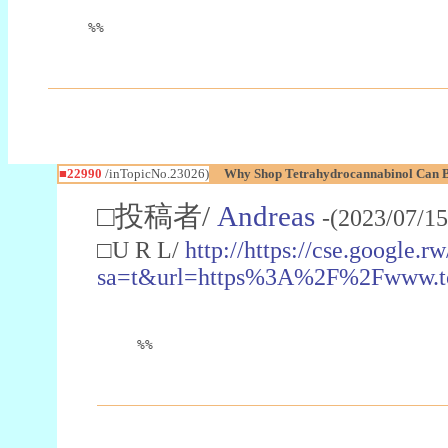
%%
■22990
/inTopicNo.23026)
Why Shop Tetrahydrocannabinol Can B
□投稿者/
Andreas
-(2023/07/15
□U R L/
http://https://cse.google.rw
sa=t&url=https%3A%2F%2Fwww.t
%%