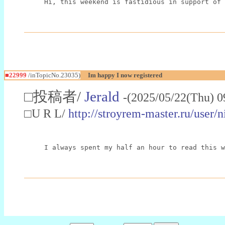
Hi, this weekend is fastidious in support of 
■22999
/inTopicNo.23035)
Im happy I now registered
□投稿者/
Jerald
-(2025/05/22(Thu) 0
□U R L/
http://stroyrem-master.ru/user/
I always spent my half an hour to read this w