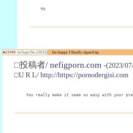
%%
■22996
/inTopicNo.23032)
Im happy I finally signed up
□投稿者/
nefigporn.com
-(2023/07
□U R L/
http://https://pornodergisi.com
You really make it seem so easy with your pre