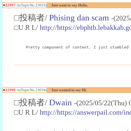
■22997
/inTopicNo.23033)
Just want to say Hello.
□投稿者/
Phising dan scam
-(2025
□U R L/
http://https://ebphtb.lebakk
Pretty component of content. I just stumbled 
■22998
/inTopicNo.23034)
Just wanted to say Hi.
□投稿者/
Dwain
-(2025/05/22(Thu) 
□U R L/
http://https://answerpail.com/i