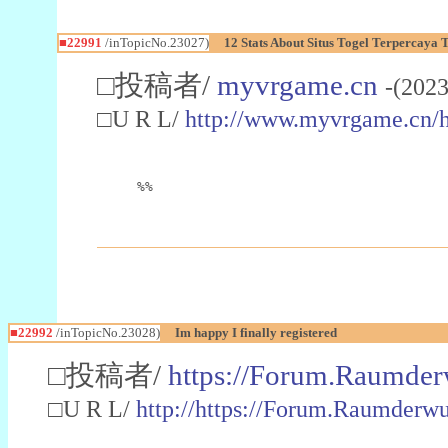
■22991
/inTopicNo.23027)
12 Stats About Situs Togel Terpercaya
□投稿者/
myvrgame.cn
-(2023
□U R L/
http://www.myvrgame.cn
%%
■22992
/inTopicNo.23028)
Im happy I finally registered
□投稿者/
https://Forum.Raumder
□U R L/
http://https://Forum.Raumder