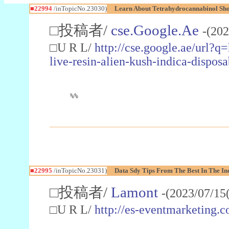
■22994
/inTopicNo.23030)
Learn About Tetrahydrocannabinol S
□投稿者/
cse.Google.Ae
-(202
□U R L/
http://cse.google.ae/url?q
live-resin-alien-kush-indica-dispo
%%
■22995
/inTopicNo.23031)
Data Sdy Tips From The Best In The In
□投稿者/
Lamont
-(2023/07/15
□U R L/
http://es-eventmarketin