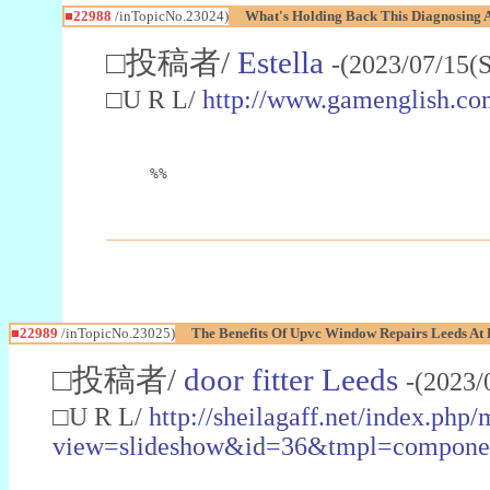
■22988
/inTopicNo.23024)
What's Holding Back This Diagnosing A
□投稿者/
Estella
-(2023/07/15(
□U R L/
http://www.gamenglish.co
%%
■22989
/inTopicNo.23025)
The Benefits Of Upvc Window Repairs Leeds At 
□投稿者/
door fitter Leeds
-(2023/
□U R L/
http://sheilagaff.net/index.php/
view=slideshow&id=36&tmpl=comp