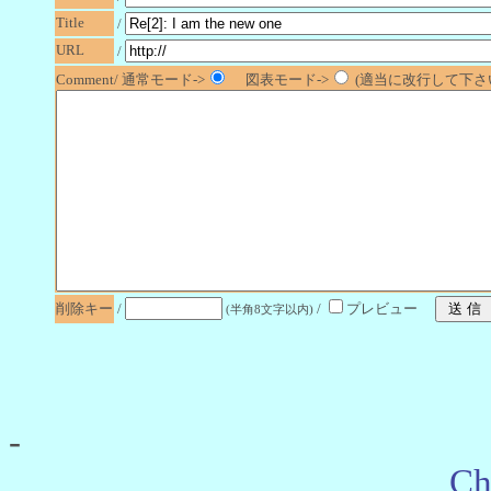
Title
/
URL
/
Comment/ 通常モード->
図表モード->
(適当に改行して下さい
削除キー
/
/
プレビュー
(半角8文字以内)
-
Ch