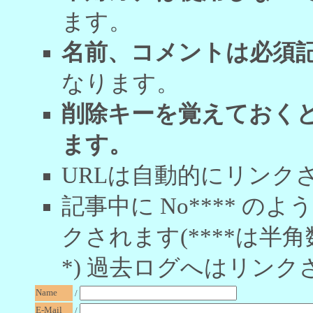
ます。
名前、コメントは必須
なります。
削除キーを覚えておく
ます。
URLは自動的にリンク
記事中に No**** 
クされます(****は半角
*) 過去ログへはリンク
Name
/
E-Mail
/