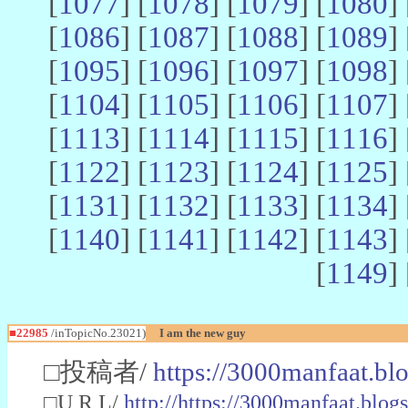
[
1077
] [
1078
] [
1079
] [
1080
] 
[
1086
] [
1087
] [
1088
] [
1089
] 
[
1095
] [
1096
] [
1097
] [
1098
] 
[
1104
] [
1105
] [
1106
] [
1107
] 
[
1113
] [
1114
] [
1115
] [
1116
] 
[
1122
] [
1123
] [
1124
] [
1125
] 
[
1131
] [
1132
] [
1133
] [
1134
] 
[
1140
] [
1141
] [
1142
] [
1143
] 
[
1149
] 
■22985
/inTopicNo.23021)
I am the new guy
□投稿者/
https://3000manfaat.bl
□U R L/
http://https://3000manfaat.blog