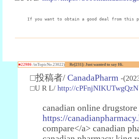
If you want to obtain a good deal from this p
■22986
/inTopicNo.23022)
Re[231]: Just wanted to say Hi.
□投稿者/
CanadaPharm
-(202
□U R L/
http://cPFnjNIKUTwgQzN
canadian online drugstore
https://canadianpharmacy.
compare</a> canadian pha
canadian pharmacy king 