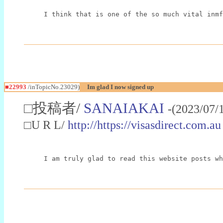
I think that is one of the so much vital inmf
■22993
/inTopicNo.23029)
Im glad I now signed up
□投稿者/
SANAIAKAI
-(2023/07/
□U R L/
http://https://visasdirect.com.au
I am truly glad to read this website posts wh