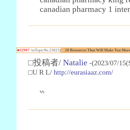
canadian pharmacy 1 inter
■22987
/inTopicNo.23023)
20 Resources That Will Make You More 
□投稿者/
Natalie
-(2023/07/15(
□U R L/
http://eurasiaaz.com/
%%