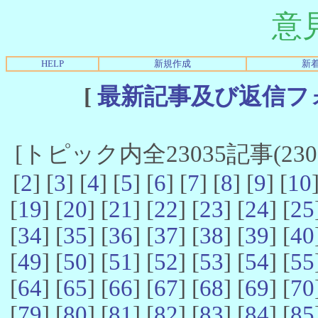
意
HELP
新規作成
新
[
最新記事及び返信フ
[トピック内全23035記事(23021
[
2
] [
3
] [
4
] [
5
] [
6
] [
7
] [
8
] [
9
] [
10
[
19
] [
20
] [
21
] [
22
] [
23
] [
24
] [
25
[
34
] [
35
] [
36
] [
37
] [
38
] [
39
] [
40
[
49
] [
50
] [
51
] [
52
] [
53
] [
54
] [
55
[
64
] [
65
] [
66
] [
67
] [
68
] [
69
] [
70
[
79
] [
80
] [
81
] [
82
] [
83
] [
84
] [
85