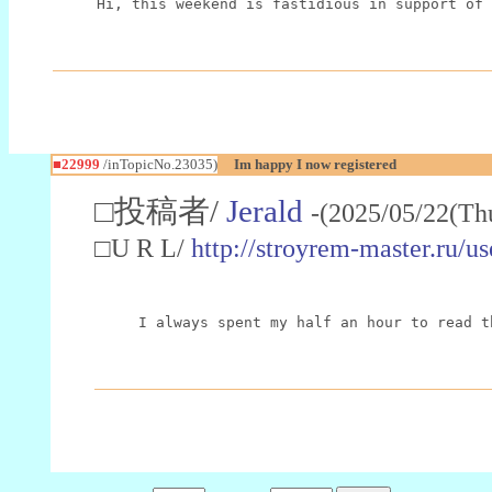
Hi, this weekend is fastidious in support of 
■22999
/inTopicNo.23035)
Im happy I now registered
□投稿者/
Jerald
-(2025/05/22(Th
□U R L/
http://stroyrem-master.ru/u
I always spent my half an hour to read t