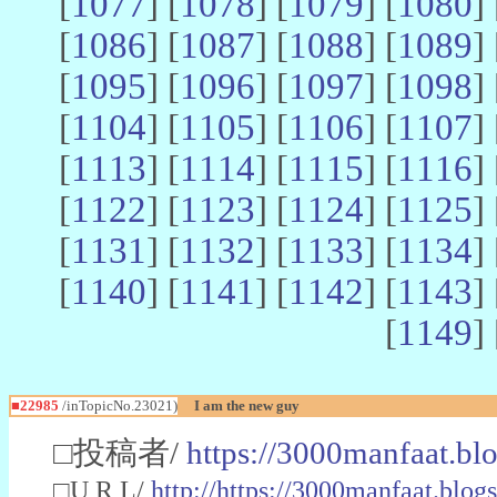
[
1077
] [
1078
] [
1079
] [
1080
] 
[
1086
] [
1087
] [
1088
] [
1089
] 
[
1095
] [
1096
] [
1097
] [
1098
] 
[
1104
] [
1105
] [
1106
] [
1107
] 
[
1113
] [
1114
] [
1115
] [
1116
] 
[
1122
] [
1123
] [
1124
] [
1125
] 
[
1131
] [
1132
] [
1133
] [
1134
] 
[
1140
] [
1141
] [
1142
] [
1143
] 
[
1149
] 
■22985
/inTopicNo.23021)
I am the new guy
□投稿者/
https://3000manfaat.bl
□U R L/
http://https://3000manfaat.blog