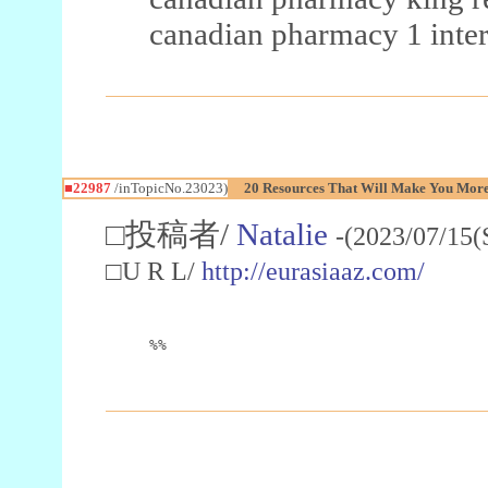
canadian pharmacy 1 inter
■22987
/inTopicNo.23023)
20 Resources That Will Make You More 
□投稿者/
Natalie
-(2023/07/15(
□U R L/
http://eurasiaaz.com/
%%