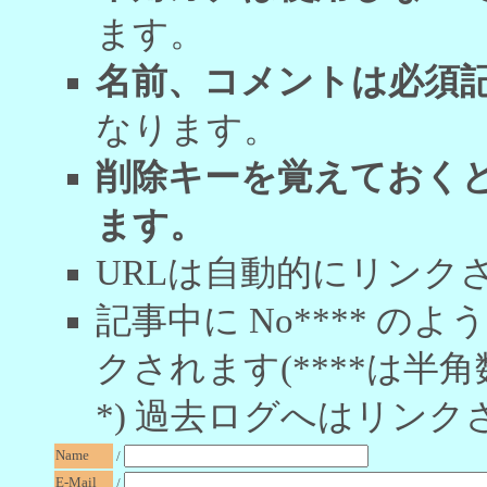
ます。
名前、コメントは必須
なります。
削除キーを覚えておく
ます。
URLは自動的にリンク
記事中に No**** 
クされます(****は半角
*) 過去ログへはリンク
Name
/
E-Mail
/