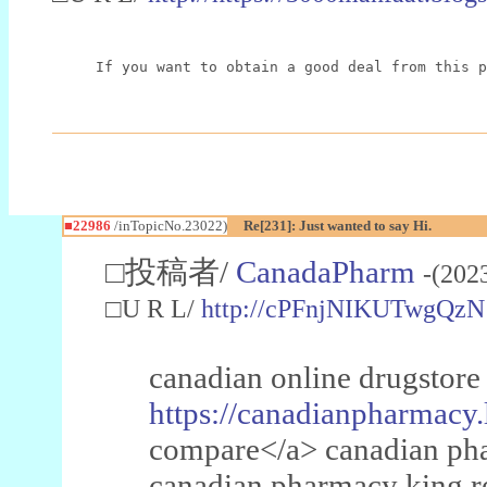
If you want to obtain a good deal from this p
■22986
/inTopicNo.23022)
Re[231]: Just wanted to say Hi.
□投稿者/
CanadaPharm
-(202
□U R L/
http://cPFnjNIKUTwgQzN
canadian online drugstore
https://canadianpharmacy.
compare</a> canadian pha
canadian pharmacy king 