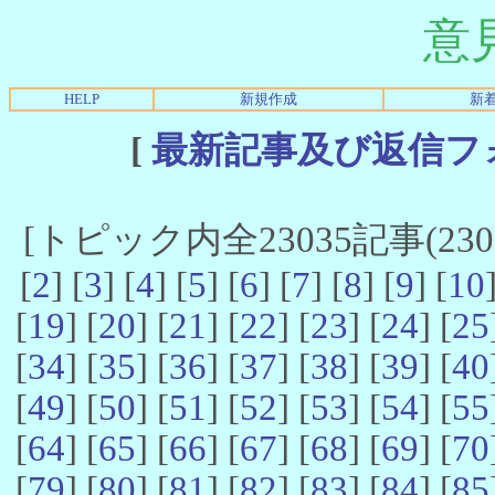
意
HELP
新規作成
新
[
最新記事及び返信フ
[トピック内全23035記事(23021
[
2
] [
3
] [
4
] [
5
] [
6
] [
7
] [
8
] [
9
] [
10
[
19
] [
20
] [
21
] [
22
] [
23
] [
24
] [
25
[
34
] [
35
] [
36
] [
37
] [
38
] [
39
] [
40
[
49
] [
50
] [
51
] [
52
] [
53
] [
54
] [
55
[
64
] [
65
] [
66
] [
67
] [
68
] [
69
] [
70
[
79
] [
80
] [
81
] [
82
] [
83
] [
84
] [
85