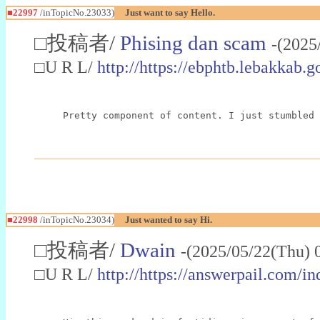
■22997
/inTopicNo.23033)
Just want to say Hello.
□投稿者/
Phising dan scam
-(2025
□U R L/
http://https://ebphtb.lebakk
Pretty component of content. I just stumbled 
■22998
/inTopicNo.23034)
Just wanted to say Hi.
□投稿者/
Dwain
-(2025/05/22(Thu) 
□U R L/
http://https://answerpail.com/i