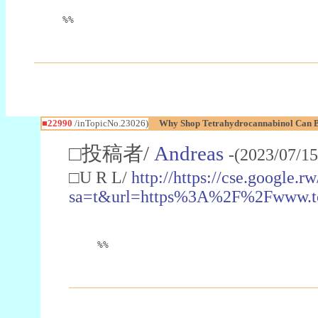
%%
■22990
/inTopicNo.23026)
Why Shop Tetrahydrocannabinol Can B
□投稿者/
Andreas
-(2023/07/15
□U R L/
http://https://cse.google.rw
sa=t&url=https%3A%2F%2Fwww.t
%%