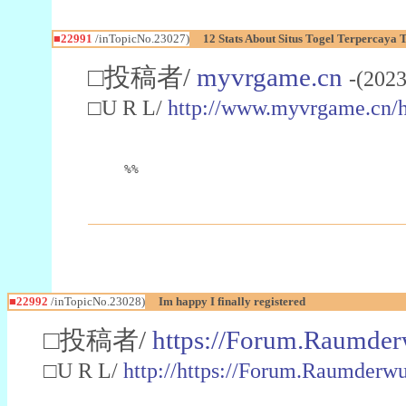
■22991
/inTopicNo.23027)
12 Stats About Situs Togel Terpercaya
□投稿者/
myvrgame.cn
-(2023
□U R L/
http://www.myvrgame.cn
%%
■22992
/inTopicNo.23028)
Im happy I finally registered
□投稿者/
https://Forum.Raumder
□U R L/
http://https://Forum.Raumder