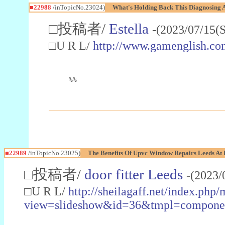
■22988
/inTopicNo.23024)
What's Holding Back This Diagnosing A
□投稿者/
Estella
-(2023/07/15(
□U R L/
http://www.gamenglish.co
%%
■22989
/inTopicNo.23025)
The Benefits Of Upvc Window Repairs Leeds At 
□投稿者/
door fitter Leeds
-(2023/
□U R L/
http://sheilagaff.net/index.php/
view=slideshow&id=36&tmpl=comp