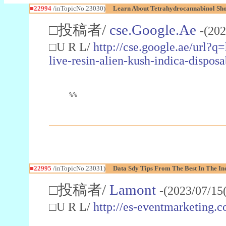
■22994
/inTopicNo.23030)
Learn About Tetrahydrocannabinol S
□投稿者/
cse.Google.Ae
-(202
□U R L/
http://cse.google.ae/url?q
live-resin-alien-kush-indica-dispo
%%
■22995
/inTopicNo.23031)
Data Sdy Tips From The Best In The In
□投稿者/
Lamont
-(2023/07/15
□U R L/
http://es-eventmarketin