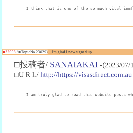
I think that is one of the so much vital inmf
■22993
/inTopicNo.23029)
Im glad I now signed up
□投稿者/
SANAIAKAI
-(2023/07/
□U R L/
http://https://visasdirect.com.au
I am truly glad to read this website posts wh