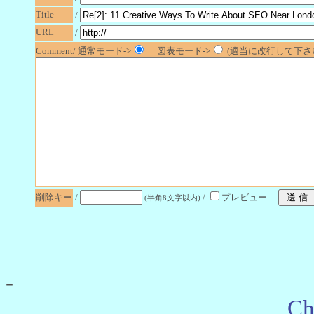
Title
/
URL
/
Comment/ 通常モード->
図表モード->
(適当に改行して下さい
削除キー
/
/
プレビュー
(半角8文字以内)
-
Ch