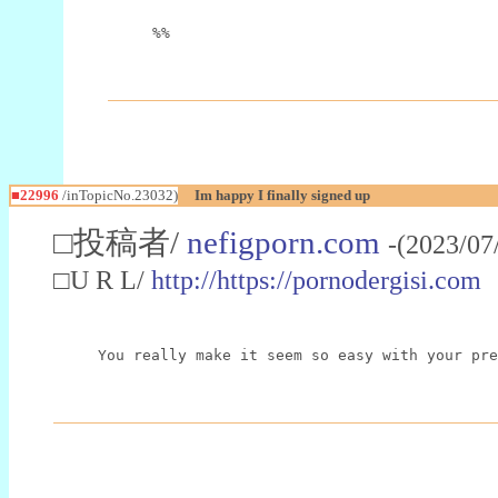
%%
■22996
/inTopicNo.23032)
Im happy I finally signed up
□投稿者/
nefigporn.com
-(2023/07
□U R L/
http://https://pornodergisi.com
You really make it seem so easy with your pre