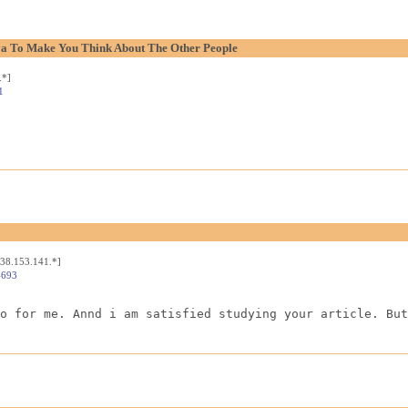
aya To Make You Think About The Other People
.*]
1
[38.153.141.*]
4693
o for me. Annd i am satisfied studying your article. But