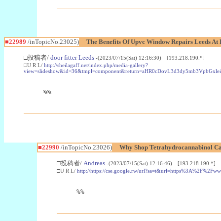
■22989
/inTopicNo.23025)
The Benefits Of Upvc Window Repairs Leeds At 
□投稿者/
door fitter Leeds
-(2023/07/15(Sat) 12:16:30) [193.218.190.*]
□U R L/
http://sheilagaff.net/index.php/media-gallery?
view=slideshow&id=36&tmpl=component&return=aHR0cDovL3d3dy5mb3Vpb
%%
■22990
/inTopicNo.23026)
Why Shop Tetrahydrocannabinol Ca
□投稿者/
Andreas
-(2023/07/15(Sat) 12:16:46) [193.218.190.*]
□U R L/
http://https://cse.google.rw/url?sa=t&url=https%3A%2F%2F
%%