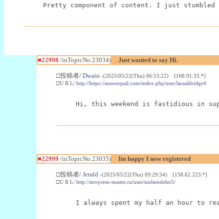
Pretty component of content. I just stumbled 
■22998
/inTopicNo.23034)
Just wanted to say Hi.
□投稿者/
Dwain
-(2025/05/22(Thu) 06:53:22) [168.91.33.*]
□U R L/
http://https://answerpail.com/index.php/user/laraaldridge4
Hi, this weekend is fastidious in su
■22999
/inTopicNo.23035)
Im happy I now registered
□投稿者/
Jerald
-(2025/05/22(Thu) 09:29:54) [158.62.223.*]
□U R L/
http://stroyrem-master.ru/user/nielsendehn5/
I always spent my half an hour to re