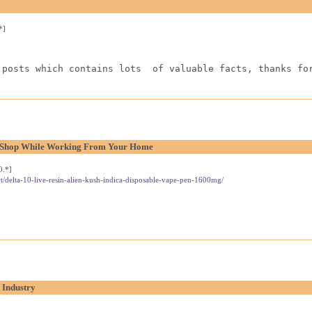
*]
 posts which contains lots  of valuable facts, thanks fo
l Shop While Working From Your Home
0.*]
t/delta-10-live-resin-alien-kush-indica-disposable-vape-pen-1600mg/
 Industry