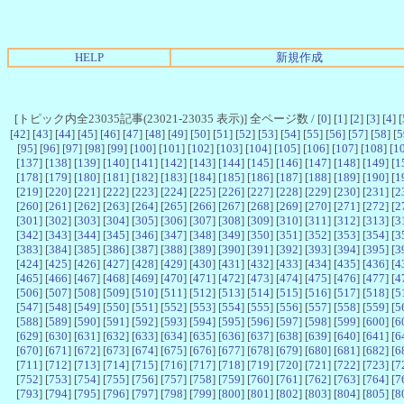
HELP
新規作成
[トピック内全23035記事(23021-23035 表示)] 全ページ数 / [
0
] [
1
] [
2
] [
3
] [
4
] [
[
42
] [
43
] [
44
] [
45
] [
46
] [
47
] [
48
] [
49
] [
50
] [
51
] [
52
] [
53
] [
54
] [
55
] [
56
] [
57
] [
58
] [
5
[
95
] [
96
] [
97
] [
98
] [
99
] [
100
] [
101
] [
102
] [
103
] [
104
] [
105
] [
106
] [
107
] [
108
] [
1
[
137
] [
138
] [
139
] [
140
] [
141
] [
142
] [
143
] [
144
] [
145
] [
146
] [
147
] [
148
] [
149
] [
1
[
178
] [
179
] [
180
] [
181
] [
182
] [
183
] [
184
] [
185
] [
186
] [
187
] [
188
] [
189
] [
190
] [
1
[
219
] [
220
] [
221
] [
222
] [
223
] [
224
] [
225
] [
226
] [
227
] [
228
] [
229
] [
230
] [
231
] [
2
[
260
] [
261
] [
262
] [
263
] [
264
] [
265
] [
266
] [
267
] [
268
] [
269
] [
270
] [
271
] [
272
] [
2
[
301
] [
302
] [
303
] [
304
] [
305
] [
306
] [
307
] [
308
] [
309
] [
310
] [
311
] [
312
] [
313
] [
3
[
342
] [
343
] [
344
] [
345
] [
346
] [
347
] [
348
] [
349
] [
350
] [
351
] [
352
] [
353
] [
354
] [
3
[
383
] [
384
] [
385
] [
386
] [
387
] [
388
] [
389
] [
390
] [
391
] [
392
] [
393
] [
394
] [
395
] [
3
[
424
] [
425
] [
426
] [
427
] [
428
] [
429
] [
430
] [
431
] [
432
] [
433
] [
434
] [
435
] [
436
] [
4
[
465
] [
466
] [
467
] [
468
] [
469
] [
470
] [
471
] [
472
] [
473
] [
474
] [
475
] [
476
] [
477
] [
4
[
506
] [
507
] [
508
] [
509
] [
510
] [
511
] [
512
] [
513
] [
514
] [
515
] [
516
] [
517
] [
518
] [
5
[
547
] [
548
] [
549
] [
550
] [
551
] [
552
] [
553
] [
554
] [
555
] [
556
] [
557
] [
558
] [
559
] [
5
[
588
] [
589
] [
590
] [
591
] [
592
] [
593
] [
594
] [
595
] [
596
] [
597
] [
598
] [
599
] [
600
] [
6
[
629
] [
630
] [
631
] [
632
] [
633
] [
634
] [
635
] [
636
] [
637
] [
638
] [
639
] [
640
] [
641
] [
6
[
670
] [
671
] [
672
] [
673
] [
674
] [
675
] [
676
] [
677
] [
678
] [
679
] [
680
] [
681
] [
682
] [
6
[
711
] [
712
] [
713
] [
714
] [
715
] [
716
] [
717
] [
718
] [
719
] [
720
] [
721
] [
722
] [
723
] [
7
[
752
] [
753
] [
754
] [
755
] [
756
] [
757
] [
758
] [
759
] [
760
] [
761
] [
762
] [
763
] [
764
] [
7
[
793
] [
794
] [
795
] [
796
] [
797
] [
798
] [
799
] [
800
] [
801
] [
802
] [
803
] [
804
] [
805
] [
8