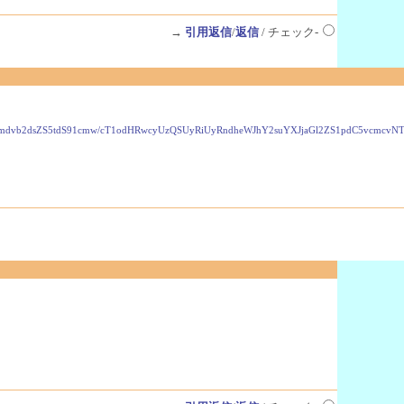
→
引用返信
/
返信
/ チェック-
VzLmdvb2dsZS5tdS91cmw/cT1odHRwcyUzQSUyRiUyRndheWJhY2suYXJjaGl2ZS1pdC5vcmc