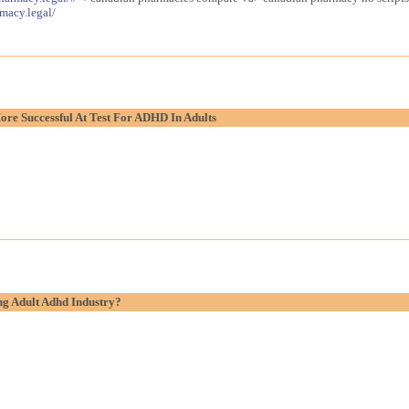
macy.legal/
re Successful At Test For ADHD In Adults
g Adult Adhd Industry?