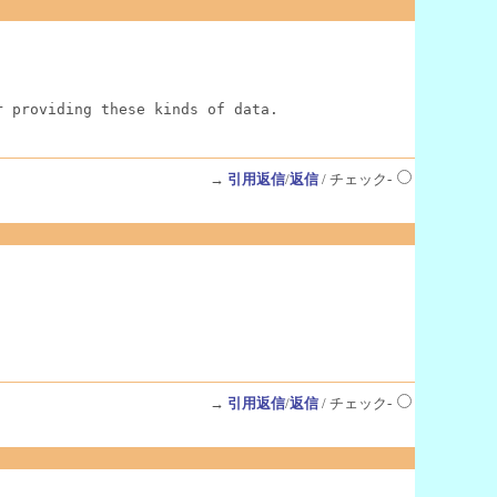
r providing these kinds of data.
→
引用返信
/
返信
/ チェック-
→
引用返信
/
返信
/ チェック-