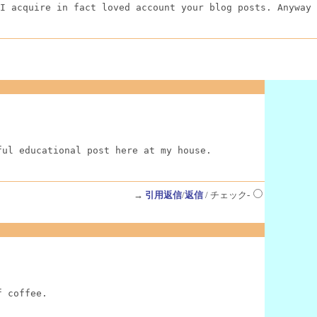
I acquire in fact loved account your blog posts. Anyway 
ful educational post here at my house.
→
引用返信
/
返信
/ チェック-
f coffee.