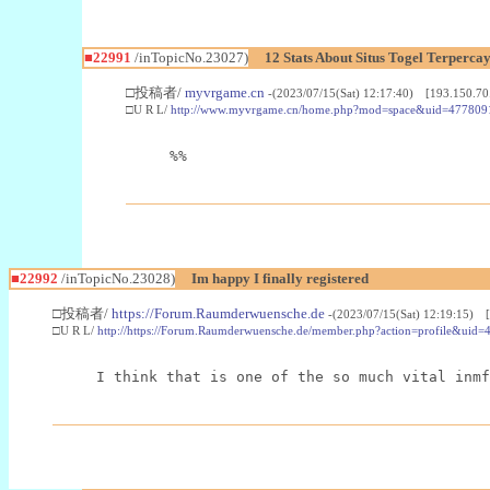
■22991
/inTopicNo.23027)
12 Stats About Situs Togel Terperc
□投稿者/
myvrgame.cn
-(2023/07/15(Sat) 12:17:40) [193.150.70
□U R L/
http://www.myvrgame.cn/home.php?mod=space&uid=477809
%%
■22992
/inTopicNo.23028)
Im happy I finally registered
□投稿者/
https://Forum.Raumderwuensche.de
-(2023/07/15(Sat) 12:19:15) 
□U R L/
http://https://Forum.Raumderwuensche.de/member.php?action=profile&uid=
I think that is one of the so much vital inmf