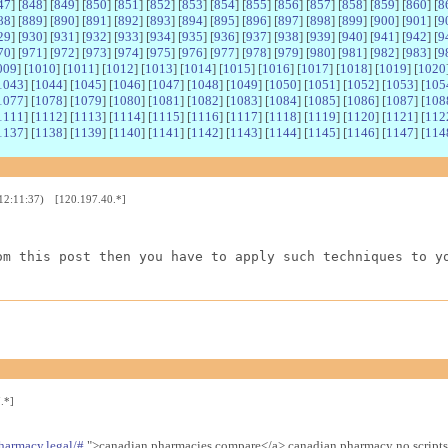
47
] [
848
] [
849
] [
850
] [
851
] [
852
] [
853
] [
854
] [
855
] [
856
] [
857
] [
858
] [
859
] [
860
] [
8
88
] [
889
] [
890
] [
891
] [
892
] [
893
] [
894
] [
895
] [
896
] [
897
] [
898
] [
899
] [
900
] [
901
] [
9
29
] [
930
] [
931
] [
932
] [
933
] [
934
] [
935
] [
936
] [
937
] [
938
] [
939
] [
940
] [
941
] [
942
] [
9
70
] [
971
] [
972
] [
973
] [
974
] [
975
] [
976
] [
977
] [
978
] [
979
] [
980
] [
981
] [
982
] [
983
] [
9
009
] [
1010
] [
1011
] [
1012
] [
1013
] [
1014
] [
1015
] [
1016
] [
1017
] [
1018
] [
1019
] [
1020
1043
] [
1044
] [
1045
] [
1046
] [
1047
] [
1048
] [
1049
] [
1050
] [
1051
] [
1052
] [
1053
] [
105
1077
] [
1078
] [
1079
] [
1080
] [
1081
] [
1082
] [
1083
] [
1084
] [
1085
] [
1086
] [
1087
] [
108
1111
] [
1112
] [
1113
] [
1114
] [
1115
] [
1116
] [
1117
] [
1118
] [
1119
] [
1120
] [
1121
] [
112
1137
] [
1138
] [
1139
] [
1140
] [
1141
] [
1142
] [
1143
] [
1144
] [
1145
] [
1146
] [
1147
] [
114
 12:11:37) [120.197.40.*]
om this post then you have to apply such techniques to y
.*]
harmacy.legal/#
">canadian pharmacies compare</a> canadian pharmacy no scripts