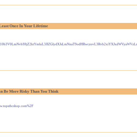
Least Once In Your Lifetime
Gxlei10b3V0LmNvbS9jZ2ktYmluL3JlZGlydXJsLmNnaT9odHRwczovL3Rvb2xiYXJxdWVyaW
n Be More Risky Than You Think
www.topsthcshop.com%2F