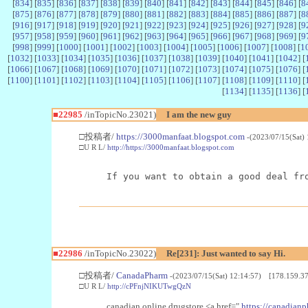
[
834
] [
835
] [
836
] [
837
] [
838
] [
839
] [
840
] [
841
] [
842
] [
843
] [
844
] [
845
] [
846
] [
8
[
875
] [
876
] [
877
] [
878
] [
879
] [
880
] [
881
] [
882
] [
883
] [
884
] [
885
] [
886
] [
887
] [
8
[
916
] [
917
] [
918
] [
919
] [
920
] [
921
] [
922
] [
923
] [
924
] [
925
] [
926
] [
927
] [
928
] [
9
[
957
] [
958
] [
959
] [
960
] [
961
] [
962
] [
963
] [
964
] [
965
] [
966
] [
967
] [
968
] [
969
] [
9
[
998
] [
999
] [
1000
] [
1001
] [
1002
] [
1003
] [
1004
] [
1005
] [
1006
] [
1007
] [
1008
] [
1
[
1032
] [
1033
] [
1034
] [
1035
] [
1036
] [
1037
] [
1038
] [
1039
] [
1040
] [
1041
] [
1042
] [
[
1066
] [
1067
] [
1068
] [
1069
] [
1070
] [
1071
] [
1072
] [
1073
] [
1074
] [
1075
] [
1076
] [
[
1100
] [
1101
] [
1102
] [
1103
] [
1104
] [
1105
] [
1106
] [
1107
] [
1108
] [
1109
] [
1110
] [
[
1134
] [
1135
] [
1136
] [
■22985
/inTopicNo.23021)
I am the new guy
□投稿者/
https://3000manfaat.blogspot.com
-(2023/07/15(Sat)
□U R L/
http://https://3000manfaat.blogspot.com
If you want to obtain a good deal fr
■22986
/inTopicNo.23022)
Re[231]: Just wanted to say Hi.
□投稿者/
CanadaPharm
-(2023/07/15(Sat) 12:14:57) [178.159.37
□U R L/
http://cPFnjNIKUTwgQzN
canadian online drugstore <a href="
https://canadianp