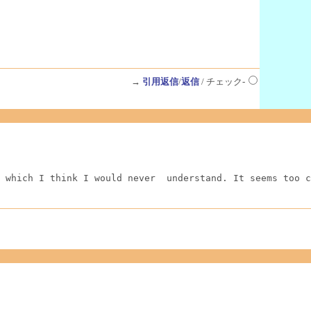
→
引用返信
/
返信
/ チェック-
 which I think I would never  understand. It seems too c