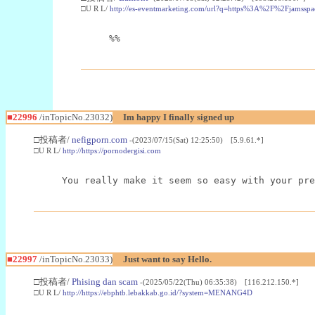
□U R L/
http://es-eventmarketing.com/url?q=https%3A%2F%2Fjamssp
%%
■22996
/inTopicNo.23032)
Im happy I finally signed up
□投稿者/
nefigporn.com
-(2023/07/15(Sat) 12:25:50) [5.9.61.*]
□U R L/
http://https://pornodergisi.com
You really make it seem so easy with your pre
■22997
/inTopicNo.23033)
Just want to say Hello.
□投稿者/
Phising dan scam
-(2025/05/22(Thu) 06:35:38) [116.212.150.*]
□U R L/
http://https://ebphtb.lebakkab.go.id/?system=MENANG4D