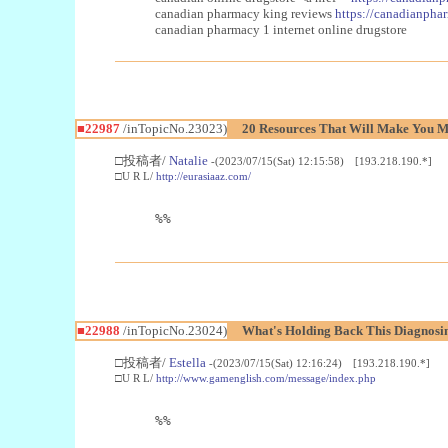
canadian pharmacy king reviews
https://canadianphar
canadian pharmacy 1 internet online drugstore
■22987
/inTopicNo.23023)
20 Resources That Will Make You Mo
□投稿者/
Natalie
-(2023/07/15(Sat) 12:15:58) [193.218.190.*]
□U R L/
http://eurasiaaz.com/
%%
■22988
/inTopicNo.23024)
What's Holding Back This Diagnosin
□投稿者/
Estella
-(2023/07/15(Sat) 12:16:24) [193.218.190.*]
□U R L/
http://www.gamenglish.com/message/index.php
%%