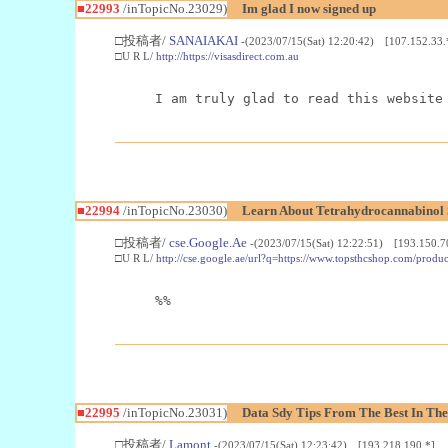
■22993
/inTopicNo.23029)
Im glad I now signed up
□投稿者/
SANAIAKAI
-(2023/07/15(Sat) 12:20:42) [107.152.33.
□U R L/
http://https://visasdirect.com.au
I am truly glad to read this website
■22994
/inTopicNo.23030)
Learn About Tetrahydrocannabino
□投稿者/
cse.Google.Ae
-(2023/07/15(Sat) 12:22:51) [193.150.7
□U R L/
http://cse.google.ae/url?q=https://www.topsthcshop.com/produc
%%
■22995
/inTopicNo.23031)
Data Sdy Tips From The Best In The
□投稿者/
Lamont
-(2023/07/15(Sat) 12:23:42) [193.218.190.*]