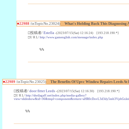
■22988
/inTopicNo.23024)
What's Holding Back This Diagnosing A
□投稿者/
Estella
-(2023/07/15(Sat) 12:16:24) [193.218.190.*]
□U R L/
http://www.gamenglish.com/message/index.php
%%
■22989
/inTopicNo.23025)
The Benefits Of Upvc Window Repairs Leeds At 
□投稿者/
door fitter Leeds
-(2023/07/15(Sat) 12:16:30) [193.218.190.*]
□U R L/
http://sheilagaff.net/index.php/media-gallery?
view=slideshow&id=36&tmpl=component&return=aHR0cDovL3d3dy5mb3Vpb
%%