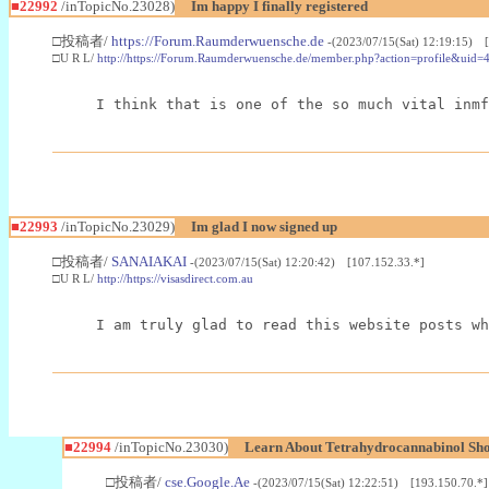
■22992
/inTopicNo.23028)
Im happy I finally registered
□投稿者/
https://Forum.Raumderwuensche.de
-(2023/07/15(Sat) 12:19:15) 
□U R L/
http://https://Forum.Raumderwuensche.de/member.php?action=profile&uid=
I think that is one of the so much vital inmf
■22993
/inTopicNo.23029)
Im glad I now signed up
□投稿者/
SANAIAKAI
-(2023/07/15(Sat) 12:20:42) [107.152.33.*]
□U R L/
http://https://visasdirect.com.au
I am truly glad to read this website posts wh
■22994
/inTopicNo.23030)
Learn About Tetrahydrocannabinol S
□投稿者/
cse.Google.Ae
-(2023/07/15(Sat) 12:22:51) [193.150.70.*]