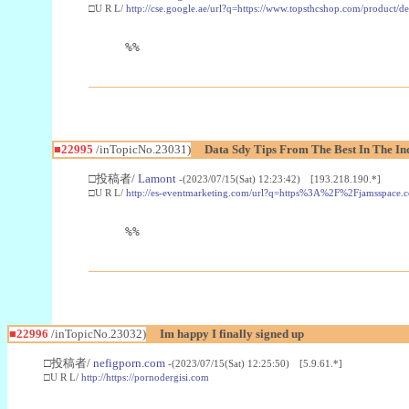
□U R L/
http://cse.google.ae/url?q=https://www.topsthcshop.com/product/d
%%
■22995
/inTopicNo.23031)
Data Sdy Tips From The Best In The In
□投稿者/
Lamont
-(2023/07/15(Sat) 12:23:42) [193.218.190.*]
□U R L/
http://es-eventmarketing.com/url?q=https%3A%2F%2Fjamsspace.
%%
■22996
/inTopicNo.23032)
Im happy I finally signed up
□投稿者/
nefigporn.com
-(2023/07/15(Sat) 12:25:50) [5.9.61.*]
□U R L/
http://https://pornodergisi.com