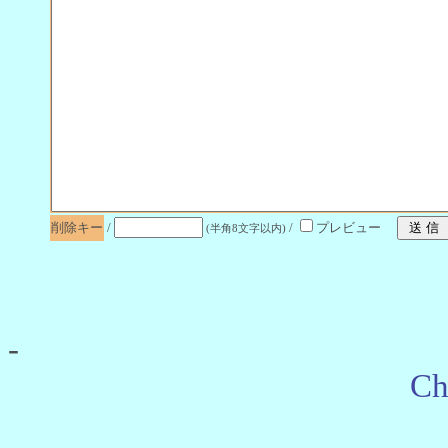
削除キー
/
/
プレビュー
(半角8文字以内)
-
Ch