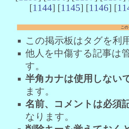
[
1144
] [
1145
] [
1146
] [
11
この
この掲示板はタグを利
他人を中傷する記事は
す。
半角カナは使用しない
ます。
名前、コメントは必須
なります。