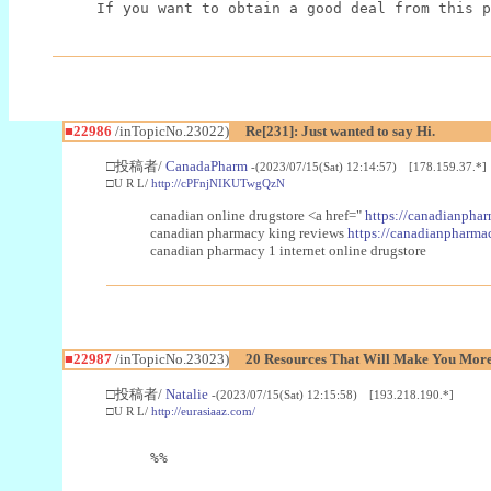
If you want to obtain a good deal from this p
■22986
/inTopicNo.23022)
Re[231]: Just wanted to say Hi.
□投稿者/
CanadaPharm
-(2023/07/15(Sat) 12:14:57) [178.159.37.*]
□U R L/
http://cPFnjNIKUTwgQzN
canadian online drugstore <a href="
https://canadianphar
canadian pharmacy king reviews
https://canadianpharmac
canadian pharmacy 1 internet online drugstore
■22987
/inTopicNo.23023)
20 Resources That Will Make You More 
□投稿者/
Natalie
-(2023/07/15(Sat) 12:15:58) [193.218.190.*]
□U R L/
http://eurasiaaz.com/
%%