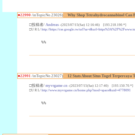
■22990
/inTopicNo.23026)
Why Shop Tetrahydrocannabinol Can B
□投稿者/
Andreas
-(2023/07/15(Sat) 12:16:46) [193.218.190.*]
□U R L/
http://https://cse.google.rw/url?sa=t&url=https%3A%2F%2Fwww.
%%
■22991
/inTopicNo.23027)
12 Stats About Situs Togel Terpercaya
□投稿者/
myvrgame.cn
-(2023/07/15(Sat) 12:17:40) [193.150.70.*]
□U R L/
http://www.myvrgame.cn/home.php?mod=space&uid=4778091
%%