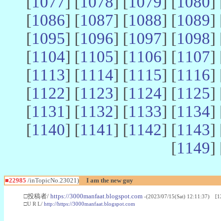
[
1077
] [
1078
] [
1079
] [
1080
] 
[
1086
] [
1087
] [
1088
] [
1089
] 
[
1095
] [
1096
] [
1097
] [
1098
] 
[
1104
] [
1105
] [
1106
] [
1107
] 
[
1113
] [
1114
] [
1115
] [
1116
] 
[
1122
] [
1123
] [
1124
] [
1125
] 
[
1131
] [
1132
] [
1133
] [
1134
] 
[
1140
] [
1141
] [
1142
] [
1143
] 
[
1149
] 
■22985
/inTopicNo.23021)
I am the new guy
□投稿者/
https://3000manfaat.blogspot.com
-(2023/07/15(Sat) 12:11:37) [1
□U R L/
http://https://3000manfaat.blogspot.com