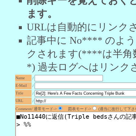
削除キーを覚えておく
ます。
URLは自動的にリンク
記事中に No**** 
クされます(****は半角
*) 過去ログへはリンク
Name
/
E-Mail
/
Title
/
URL
/
Comment/ 通常モード->
図表モード->
(適当に改行して下さい