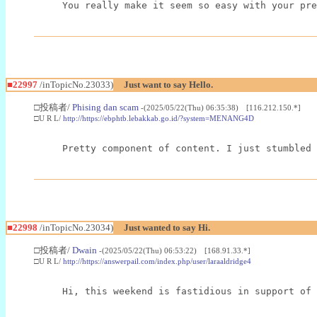
You really make it seem so easy with your pre
■22997
/inTopicNo.23033)
Just want to say Hello.
□投稿者/
Phising dan scam
-(2025/05/22(Thu) 06:35:38) [116.212.150.*]
□U R L/
http://https://ebphtb.lebakkab.go.id/?system=MENANG4D
Pretty component of content. I just stumbled 
■22998
/inTopicNo.23034)
Just wanted to say Hi.
□投稿者/
Dwain
-(2025/05/22(Thu) 06:53:22) [168.91.33.*]
□U R L/
http://https://answerpail.com/index.php/user/laraaldridge4
Hi, this weekend is fastidious in support of 