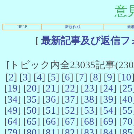
意
HELP
新規作成
新
[
最新記事及び返信フ
[トピック内全23035記事(23021
[
2
] [
3
] [
4
] [
5
] [
6
] [
7
] [
8
] [
9
] [
10
[
19
] [
20
] [
21
] [
22
] [
23
] [
24
] [
25
[
34
] [
35
] [
36
] [
37
] [
38
] [
39
] [
40
[
49
] [
50
] [
51
] [
52
] [
53
] [
54
] [
55
[
64
] [
65
] [
66
] [
67
] [
68
] [
69
] [
70
[
79
] [
80
] [
81
] [
82
] [
83
] [
84
] [
85