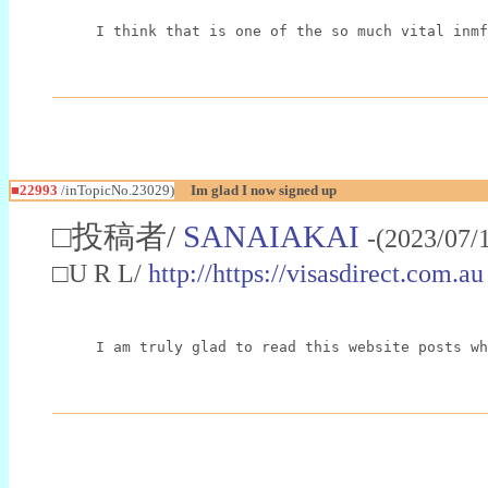
I think that is one of the so much vital inmf
■22993
/inTopicNo.23029)
Im glad I now signed up
□投稿者/
SANAIAKAI
-(2023/07/
□U R L/
http://https://visasdirect.com.au
I am truly glad to read this website posts wh