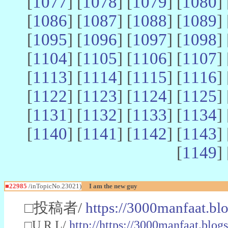
[
1077
] [
1078
] [
1079
] [
1080
] 
[
1086
] [
1087
] [
1088
] [
1089
] 
[
1095
] [
1096
] [
1097
] [
1098
] 
[
1104
] [
1105
] [
1106
] [
1107
] 
[
1113
] [
1114
] [
1115
] [
1116
] 
[
1122
] [
1123
] [
1124
] [
1125
] 
[
1131
] [
1132
] [
1133
] [
1134
] 
[
1140
] [
1141
] [
1142
] [
1143
] 
[
1149
] 
■22985
/inTopicNo.23021)
I am the new guy
□投稿者/
https://3000manfaat.bl
□U R L/
http://https://3000manfaat.blog