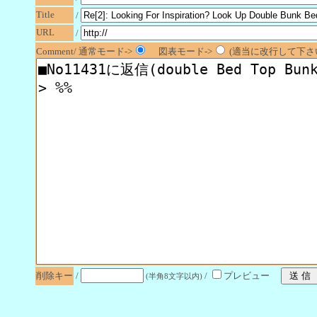
Title
/
URL
/
Comment/ 通常モード->
図表モード->
(適当に改行して下さい
削除キー
/
/
プレビュー
(半角8文字以内)