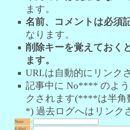
ます。
名前、コメントは必須
なります。
削除キーを覚えておく
ます。
URLは自動的にリンク
記事中に No**** 
クされます(****は半角
*) 過去ログへはリンク
Name
/
E-Mail
/