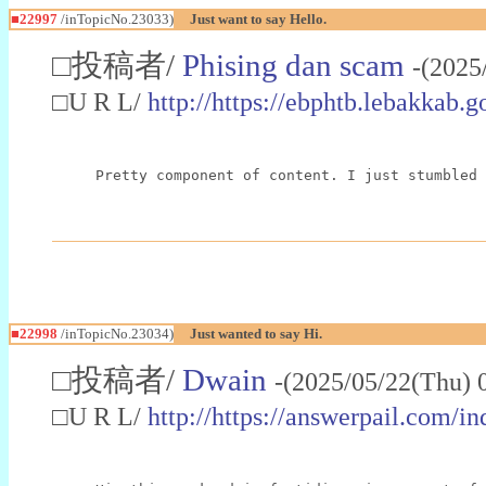
■22997
/inTopicNo.23033)
Just want to say Hello.
□投稿者/
Phising dan scam
-(2025
□U R L/
http://https://ebphtb.lebakk
Pretty component of content. I just stumbled 
■22998
/inTopicNo.23034)
Just wanted to say Hi.
□投稿者/
Dwain
-(2025/05/22(Thu) 
□U R L/
http://https://answerpail.com/i