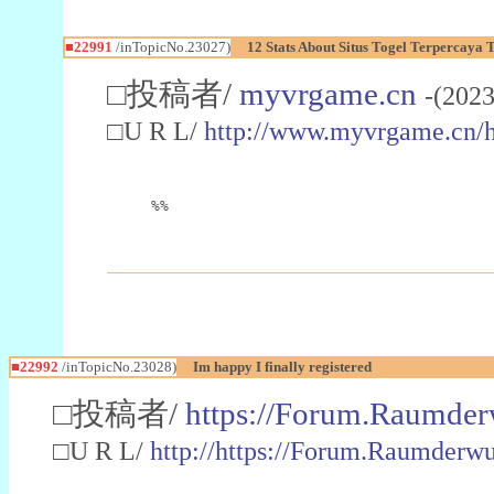
■22991
/inTopicNo.23027)
12 Stats About Situs Togel Terpercaya
□投稿者/
myvrgame.cn
-(2023
□U R L/
http://www.myvrgame.cn
%%
■22992
/inTopicNo.23028)
Im happy I finally registered
□投稿者/
https://Forum.Raumder
□U R L/
http://https://Forum.Raumder