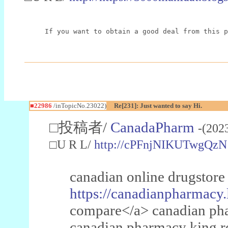
If you want to obtain a good deal from this p
■22986
/inTopicNo.23022)
Re[231]: Just wanted to say Hi.
□投稿者/
CanadaPharm
-(202
□U R L/
http://cPFnjNIKUTwgQzN
canadian online drugstore
https://canadianpharmacy.
compare</a> canadian pha
canadian pharmacy king 