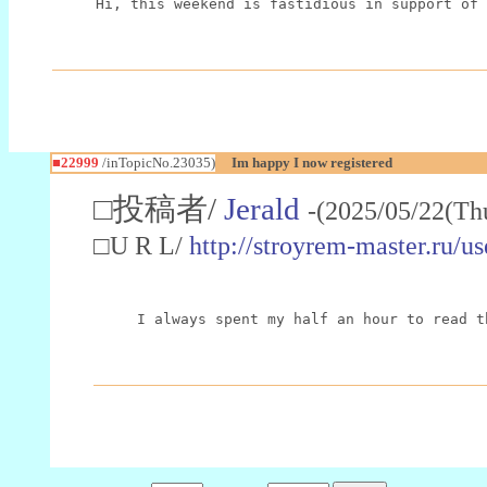
Hi, this weekend is fastidious in support of 
■22999
/inTopicNo.23035)
Im happy I now registered
□投稿者/
Jerald
-(2025/05/22(Th
□U R L/
http://stroyrem-master.ru/u
I always spent my half an hour to read t