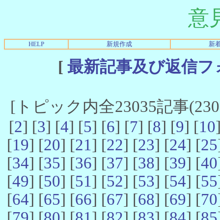
意
HELP
新規作成
新
[
最新記事及び返信フ
[トピック内全23035記事(23021
[
2
] [
3
] [
4
] [
5
] [
6
] [
7
] [
8
] [
9
] [
10
[
19
] [
20
] [
21
] [
22
] [
23
] [
24
] [
25
[
34
] [
35
] [
36
] [
37
] [
38
] [
39
] [
40
[
49
] [
50
] [
51
] [
52
] [
53
] [
54
] [
55
[
64
] [
65
] [
66
] [
67
] [
68
] [
69
] [
70
[
79
] [
80
] [
81
] [
82
] [
83
] [
84
] [
85