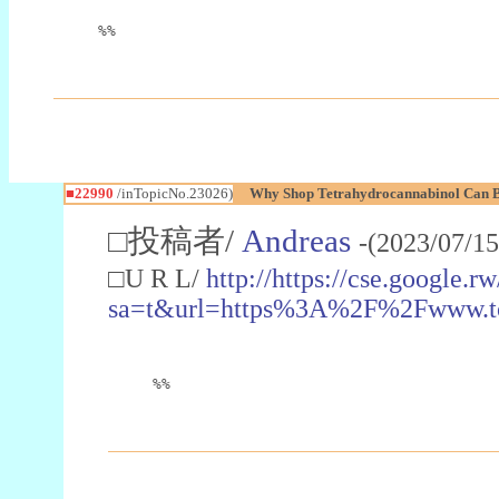
%%
■22990
/inTopicNo.23026)
Why Shop Tetrahydrocannabinol Can B
□投稿者/
Andreas
-(2023/07/15
□U R L/
http://https://cse.google.rw
sa=t&url=https%3A%2F%2Fwww.t
%%