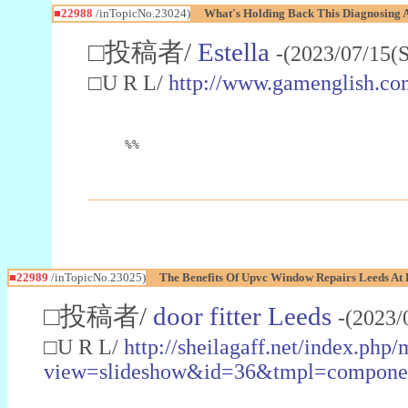
■22988
/inTopicNo.23024)
What's Holding Back This Diagnosing A
□投稿者/
Estella
-(2023/07/15(
□U R L/
http://www.gamenglish.co
%%
■22989
/inTopicNo.23025)
The Benefits Of Upvc Window Repairs Leeds At 
□投稿者/
door fitter Leeds
-(2023/
□U R L/
http://sheilagaff.net/index.php/
view=slideshow&id=36&tmpl=comp