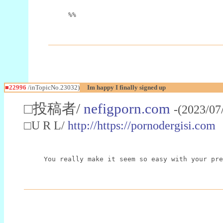
%%
■22996
/inTopicNo.23032)
Im happy I finally signed up
□投稿者/
nefigporn.com
-(2023/07
□U R L/
http://https://pornodergisi.com
You really make it seem so easy with your pre