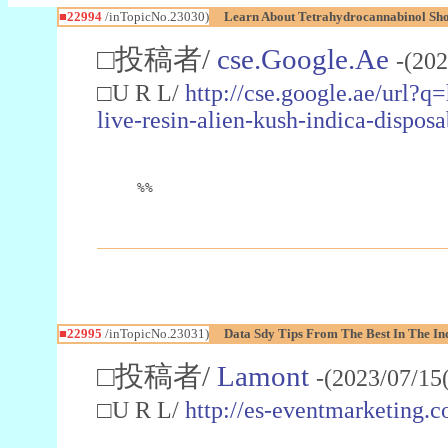
■22994
/inTopicNo.23030)
Learn About Tetrahydrocannabinol S
□投稿者/
cse.Google.Ae
-(202
□U R L/
http://cse.google.ae/url?q
live-resin-alien-kush-indica-dispo
%%
■22995
/inTopicNo.23031)
Data Sdy Tips From The Best In The In
□投稿者/
Lamont
-(2023/07/15
□U R L/
http://es-eventmarketin