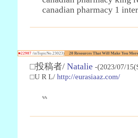
canadian pharmacy 1 inter
■22987
/inTopicNo.23023)
20 Resources That Will Make You More 
□投稿者/
Natalie
-(2023/07/15(
□U R L/
http://eurasiaaz.com/
%%