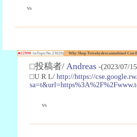
%%
■22990
/inTopicNo.23026)
Why Shop Tetrahydrocannabinol Can B
□投稿者/
Andreas
-(2023/07/15
□U R L/
http://https://cse.google.rw
sa=t&url=https%3A%2F%2Fwww.t
%%