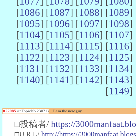
[
1077
] [
1078
] [
1079
] [
1080
] 
[
1086
] [
1087
] [
1088
] [
1089
] 
[
1095
] [
1096
] [
1097
] [
1098
] 
[
1104
] [
1105
] [
1106
] [
1107
] 
[
1113
] [
1114
] [
1115
] [
1116
] 
[
1122
] [
1123
] [
1124
] [
1125
] 
[
1131
] [
1132
] [
1133
] [
1134
] 
[
1140
] [
1141
] [
1142
] [
1143
] 
[
1149
] 
■22985
/inTopicNo.23021)
I am the new guy
□投稿者/
https://3000manfaat.bl
□U R L/
http://https://3000manfaat.blog