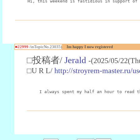
Hi, this weekend is fastidious in support of 
■22999
/inTopicNo.23035)
Im happy I now registered
□投稿者/
Jerald
-(2025/05/22(Th
□U R L/
http://stroyrem-master.ru/u
I always spent my half an hour to read t