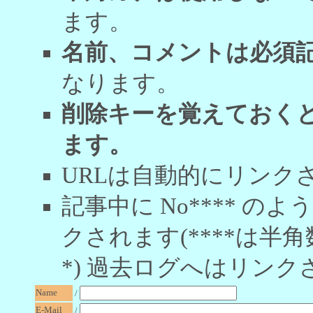
ます。
名前、コメントは必須
なります。
削除キーを覚えておく
ます。
URLは自動的にリンク
記事中に No**** 
クされます(****は半角
*) 過去ログへはリンク
Name
/
E-Mail
/