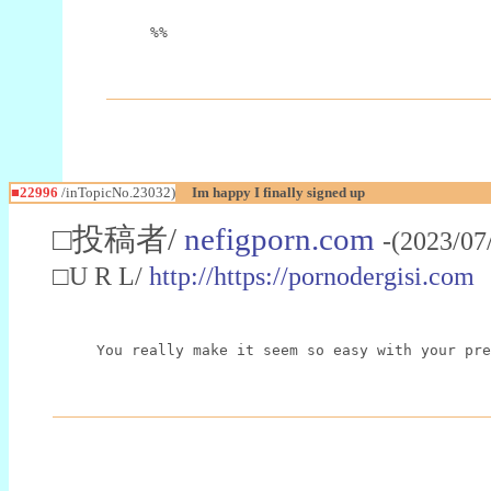
%%
■22996
/inTopicNo.23032)
Im happy I finally signed up
□投稿者/
nefigporn.com
-(2023/07
□U R L/
http://https://pornodergisi.com
You really make it seem so easy with your pre