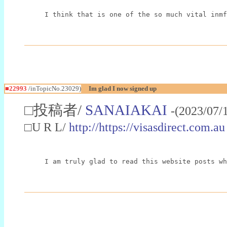
I think that is one of the so much vital inmf
■22993
/inTopicNo.23029)
Im glad I now signed up
□投稿者/
SANAIAKAI
-(2023/07/
□U R L/
http://https://visasdirect.com.au
I am truly glad to read this website posts wh