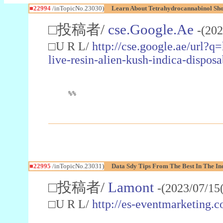
■22994
/inTopicNo.23030)
Learn About Tetrahydrocannabinol S
□投稿者/
cse.Google.Ae
-(202
□U R L/
http://cse.google.ae/url?q
live-resin-alien-kush-indica-dispo
%%
■22995
/inTopicNo.23031)
Data Sdy Tips From The Best In The In
□投稿者/
Lamont
-(2023/07/15
□U R L/
http://es-eventmarketin