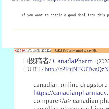
If you want to obtain a good deal from this p
■22986
/inTopicNo.23022)
Re[231]: Just wanted to say Hi.
□投稿者/
CanadaPharm
-(202
□U R L/
http://cPFnjNIKUTwgQzN
canadian online drugstore
https://canadianpharmacy.
compare</a> canadian pha
canadian pharmacy king 