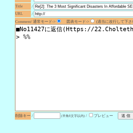
Title
/
URL
/
Comment/ 通常モード->
図表モード->
(適当に改行して下さい
削除キー
/
/
プレビュー
(半角8文字以内)