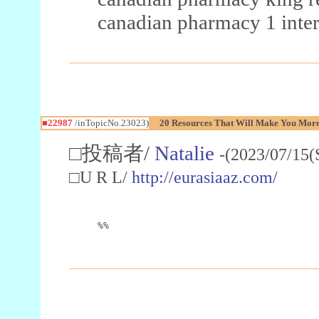
canadian pharmacy 1 inter
■22987
/inTopicNo.23023)
20 Resources That Will Make You More 
□投稿者/
Natalie
-(2023/07/15(
□U R L/
http://eurasiaaz.com/
%%