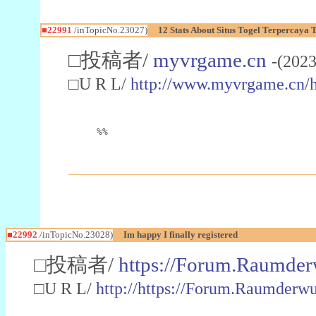
■22991
/inTopicNo.23027)
12 Stats About Situs Togel Terpercaya
□投稿者/
myvrgame.cn
-(2023
□U R L/
http://www.myvrgame.cn
%%
■22992
/inTopicNo.23028)
Im happy I finally registered
□投稿者/
https://Forum.Raumder
□U R L/
http://https://Forum.Raumder