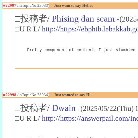
■22997
/inTopicNo.23033)
Just want to say Hello.
□投稿者/
Phising dan scam
-(2025
□U R L/
http://https://ebphtb.lebakk
Pretty component of content. I just stumbled 
■22998
/inTopicNo.23034)
Just wanted to say Hi.
□投稿者/
Dwain
-(2025/05/22(Thu) 
□U R L/
http://https://answerpail.com/i