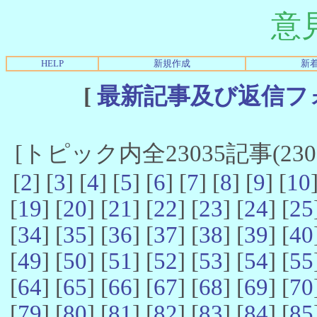
意
HELP
新規作成
新
[
最新記事及び返信フ
[トピック内全23035記事(23021
[
2
] [
3
] [
4
] [
5
] [
6
] [
7
] [
8
] [
9
] [
10
[
19
] [
20
] [
21
] [
22
] [
23
] [
24
] [
25
[
34
] [
35
] [
36
] [
37
] [
38
] [
39
] [
40
[
49
] [
50
] [
51
] [
52
] [
53
] [
54
] [
55
[
64
] [
65
] [
66
] [
67
] [
68
] [
69
] [
70
[
79
] [
80
] [
81
] [
82
] [
83
] [
84
] [
85