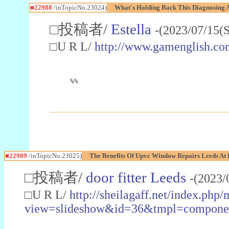
■22988
/inTopicNo.23024)
What's Holding Back This Diagnosing A
□投稿者/
Estella
-(2023/07/15(
□U R L/
http://www.gamenglish.co
%%
■22989
/inTopicNo.23025)
The Benefits Of Upvc Window Repairs Leeds At 
□投稿者/
door fitter Leeds
-(2023/
□U R L/
http://sheilagaff.net/index.php/
view=slideshow&id=36&tmpl=comp