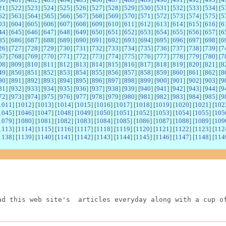
21
] [
522
] [
523
] [
524
] [
525
] [
526
] [
527
] [
528
] [
529
] [
530
] [
531
] [
532
] [
533
] [
534
] [
5
62
] [
563
] [
564
] [
565
] [
566
] [
567
] [
568
] [
569
] [
570
] [
571
] [
572
] [
573
] [
574
] [
575
] [
5
03
] [
604
] [
605
] [
606
] [
607
] [
608
] [
609
] [
610
] [
611
] [
612
] [
613
] [
614
] [
615
] [
616
] [
6
44
] [
645
] [
646
] [
647
] [
648
] [
649
] [
650
] [
651
] [
652
] [
653
] [
654
] [
655
] [
656
] [
657
] [
6
85
] [
686
] [
687
] [
688
] [
689
] [
690
] [
691
] [
692
] [
693
] [
694
] [
695
] [
696
] [
697
] [
698
] [
6
26
] [
727
] [
728
] [
729
] [
730
] [
731
] [
732
] [
733
] [
734
] [
735
] [
736
] [
737
] [
738
] [
739
] [
7
67
] [
768
] [
769
] [
770
] [
771
] [
772
] [
773
] [
774
] [
775
] [
776
] [
777
] [
778
] [
779
] [
780
] [
7
08
] [
809
] [
810
] [
811
] [
812
] [
813
] [
814
] [
815
] [
816
] [
817
] [
818
] [
819
] [
820
] [
821
] [
8
49
] [
850
] [
851
] [
852
] [
853
] [
854
] [
855
] [
856
] [
857
] [
858
] [
859
] [
860
] [
861
] [
862
] [
8
90
] [
891
] [
892
] [
893
] [
894
] [
895
] [
896
] [
897
] [
898
] [
899
] [
900
] [
901
] [
902
] [
903
] [
9
31
] [
932
] [
933
] [
934
] [
935
] [
936
] [
937
] [
938
] [
939
] [
940
] [
941
] [
942
] [
943
] [
944
] [
9
72
] [
973
] [
974
] [
975
] [
976
] [
977
] [
978
] [
979
] [
980
] [
981
] [
982
] [
983
] [
984
] [
985
] [
9
1011
] [
1012
] [
1013
] [
1014
] [
1015
] [
1016
] [
1017
] [
1018
] [
1019
] [
1020
] [
1021
] [
102
1045
] [
1046
] [
1047
] [
1048
] [
1049
] [
1050
] [
1051
] [
1052
] [
1053
] [
1054
] [
1055
] [
105
1079
] [
1080
] [
1081
] [
1082
] [
1083
] [
1084
] [
1085
] [
1086
] [
1087
] [
1088
] [
1089
] [
109
1113
] [
1114
] [
1115
] [
1116
] [
1117
] [
1118
] [
1119
] [
1120
] [
1121
] [
1122
] [
1123
] [
112
1138
] [
1139
] [
1140
] [
1141
] [
1142
] [
1143
] [
1144
] [
1145
] [
1146
] [
1147
] [
1148
] [
114
ad this web site's  articles everyday along with a cup o