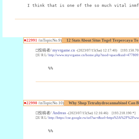
I think that is one of the so much vital inmf
■22991
/inTopicNo.9)
12 Stats About Situs Togel Terpercaya T
□投稿者/
myvrgame.cn
-(2023/07/15(Sat) 12:17:40) [193.150.70
□U R L/
http://www.myvrgame.cn/home.php?mod=space&uid=477809
%%
■22990
/inTopicNo.10)
Why Shop Tetrahydrocannabinol Can B
□投稿者/
Andreas
-(2023/07/15(Sat) 12:16:46) [193.218.190.*]
□U R L/
http://https://cse.google.rw/url?sa=t&url=https%3A%2F%2F
%%