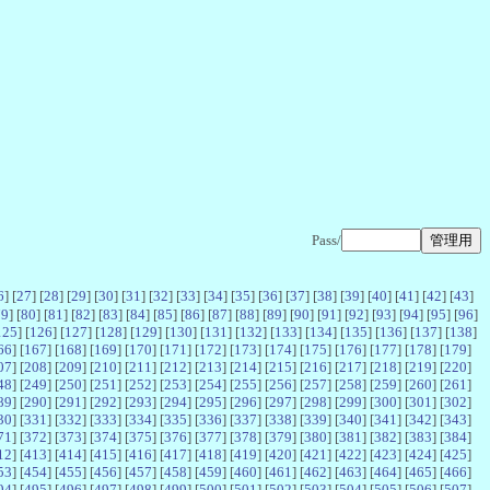
Pass/
6
] [
27
] [
28
] [
29
] [
30
] [
31
] [
32
] [
33
] [
34
] [
35
] [
36
] [
37
] [
38
] [
39
] [
40
] [
41
] [
42
] [
43
]
79
] [
80
] [
81
] [
82
] [
83
] [
84
] [
85
] [
86
] [
87
] [
88
] [
89
] [
90
] [
91
] [
92
] [
93
] [
94
] [
95
] [
96
]
125
] [
126
] [
127
] [
128
] [
129
] [
130
] [
131
] [
132
] [
133
] [
134
] [
135
] [
136
] [
137
] [
138
]
66
] [
167
] [
168
] [
169
] [
170
] [
171
] [
172
] [
173
] [
174
] [
175
] [
176
] [
177
] [
178
] [
179
]
07
] [
208
] [
209
] [
210
] [
211
] [
212
] [
213
] [
214
] [
215
] [
216
] [
217
] [
218
] [
219
] [
220
]
48
] [
249
] [
250
] [
251
] [
252
] [
253
] [
254
] [
255
] [
256
] [
257
] [
258
] [
259
] [
260
] [
261
]
89
] [
290
] [
291
] [
292
] [
293
] [
294
] [
295
] [
296
] [
297
] [
298
] [
299
] [
300
] [
301
] [
302
]
30
] [
331
] [
332
] [
333
] [
334
] [
335
] [
336
] [
337
] [
338
] [
339
] [
340
] [
341
] [
342
] [
343
]
71
] [
372
] [
373
] [
374
] [
375
] [
376
] [
377
] [
378
] [
379
] [
380
] [
381
] [
382
] [
383
] [
384
]
12
] [
413
] [
414
] [
415
] [
416
] [
417
] [
418
] [
419
] [
420
] [
421
] [
422
] [
423
] [
424
] [
425
]
53
] [
454
] [
455
] [
456
] [
457
] [
458
] [
459
] [
460
] [
461
] [
462
] [
463
] [
464
] [
465
] [
466
]
94
] [
495
] [
496
] [
497
] [
498
] [
499
] [
500
] [
501
] [
502
] [
503
] [
504
] [
505
] [
506
] [
507
]