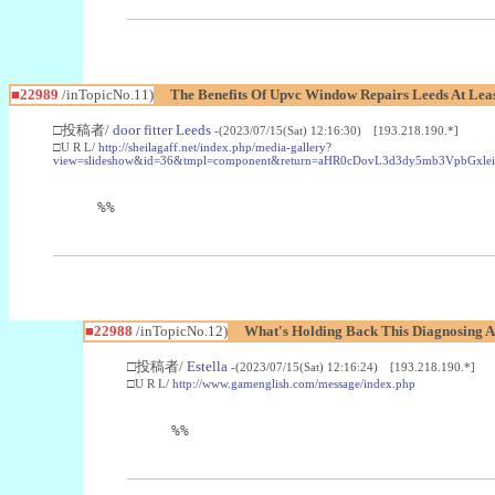
■22989
/inTopicNo.11)
The Benefits Of Upvc Window Repairs Leeds At Leas
□投稿者/
door fitter Leeds
-(2023/07/15(Sat) 12:16:30) [193.218.190.*]
□U R L/
http://sheilagaff.net/index.php/media-gallery?
view=slideshow&id=36&tmpl=component&return=aHR0cDovL3d3dy5mb3Vpb
%%
■22988
/inTopicNo.12)
What's Holding Back This Diagnosing A
□投稿者/
Estella
-(2023/07/15(Sat) 12:16:24) [193.218.190.*]
□U R L/
http://www.gamenglish.com/message/index.php
%%