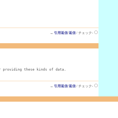
→
引用返信
/
返信
/ チェック-
r providing these kinds of data.
→
引用返信
/
返信
/ チェック-