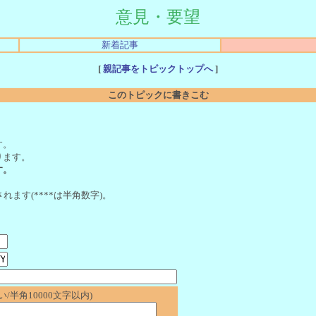
意見・要望
新着記事
[
親記事をトピックトップへ
]
このトピックに書きこむ
。
す。
ります。
す。
れます(****は半角数字)。
/半角10000文字以内)