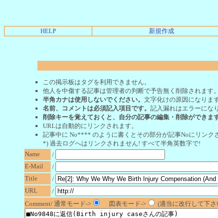
HELP
新規作成
この掲示板はタグを利用できません。
他人を中傷する記事は管理者の判断で予告無く削除されます
半角カナは使用しないでください。
文字化けの原因になりま
名前、コメントは必須記入項目です。
記入漏れはエラーにな
削除キーを覚えておくと、自分の記事の編集・削除ができま
URLは自動的にリンクされます。
記事中に No**** のように書くとその部分が記事Noにリンクさ
*) 過去ログへはリンクされません! すべて半角英数字で!
Name
/
E-Mail
/
Title
/
URL
/
Comment/ 通常モード->
図表モード->
(適当に改行して下さい