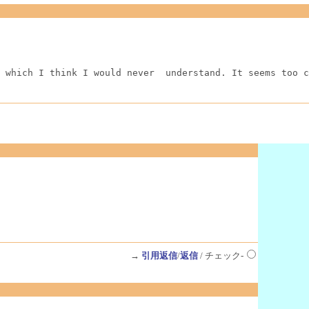
 which I think I would never  understand. It seems too c
→
引用返信
/
返信
/ チェック-