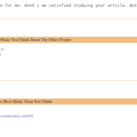
o for me. Annd i am satisfied studying your article. But
o Make You Think About The Other People
.*]
1
e More Risky Than You Think
www.topsthcshop.com%2F