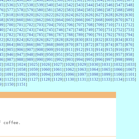
35
] [
536
] [
537
] [
538
] [
539
] [
540
] [
541
] [
542
] [
543
] [
544
] [
545
] [
546
] [
547
] [
548
]
76
] [
577
] [
578
] [
579
] [
580
] [
581
] [
582
] [
583
] [
584
] [
585
] [
586
] [
587
] [
588
] [
589
]
17
] [
618
] [
619
] [
620
] [
621
] [
622
] [
623
] [
624
] [
625
] [
626
] [
627
] [
628
] [
629
] [
630
]
58
] [
659
] [
660
] [
661
] [
662
] [
663
] [
664
] [
665
] [
666
] [
667
] [
668
] [
669
] [
670
] [
671
]
99
] [
700
] [
701
] [
702
] [
703
] [
704
] [
705
] [
706
] [
707
] [
708
] [
709
] [
710
] [
711
] [
712
]
40
] [
741
] [
742
] [
743
] [
744
] [
745
] [
746
] [
747
] [
748
] [
749
] [
750
] [
751
] [
752
] [
753
]
81
] [
782
] [
783
] [
784
] [
785
] [
786
] [
787
] [
788
] [
789
] [
790
] [
791
] [
792
] [
793
] [
794
]
22
] [
823
] [
824
] [
825
] [
826
] [
827
] [
828
] [
829
] [
830
] [
831
] [
832
] [
833
] [
834
] [
835
]
63
] [
864
] [
865
] [
866
] [
867
] [
868
] [
869
] [
870
] [
871
] [
872
] [
873
] [
874
] [
875
] [
876
]
04
] [
905
] [
906
] [
907
] [
908
] [
909
] [
910
] [
911
] [
912
] [
913
] [
914
] [
915
] [
916
] [
917
]
45
] [
946
] [
947
] [
948
] [
949
] [
950
] [
951
] [
952
] [
953
] [
954
] [
955
] [
956
] [
957
] [
958
]
86
] [
987
] [
988
] [
989
] [
990
] [
991
] [
992
] [
993
] [
994
] [
995
] [
996
] [
997
] [
998
] [
999
]
2
] [
1023
] [
1024
] [
1025
] [
1026
] [
1027
] [
1028
] [
1029
] [
1030
] [
1031
] [
1032
] [
1033
]
6
] [
1057
] [
1058
] [
1059
] [
1060
] [
1061
] [
1062
] [
1063
] [
1064
] [
1065
] [
1066
] [
1067
]
0
] [
1091
] [
1092
] [
1093
] [
1094
] [
1095
] [
1096
] [
1097
] [
1098
] [
1099
] [
1100
] [
1101
]
4
] [
1125
] [
1126
] [
1127
] [
1128
] [
1129
] [
1130
] [
1131
] [
1132
] [
1133
] [
1134
] [
1135
]
9
] [
1150
] [
1151
]
f coffee.