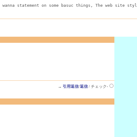
 wanna statement on some basuc things, The web site styl
→
引用返信
/
返信
/ チェック-