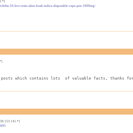
0.*]
t/delta-10-live-resin-alien-kush-indica-disposable-vape-pen-1600mg/
*]
 posts which contains lots  of valuable facts, thanks fo
[38.153.141.*]
4693