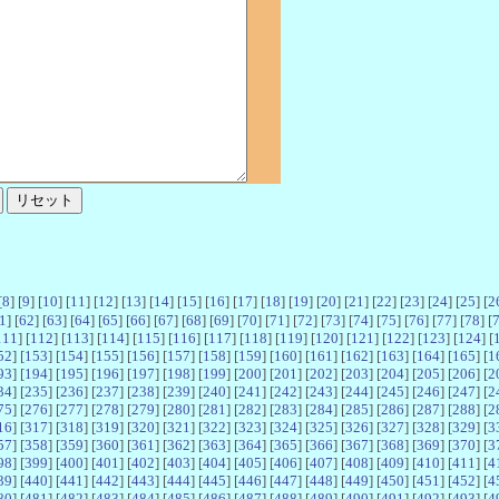
[
8
] [
9
] [
10
] [
11
] [
12
] [
13
] [
14
] [
15
] [
16
] [
17
] [
18
] [
19
] [
20
] [
21
] [
22
] [
23
] [
24
] [
25
] [
2
1
] [
62
] [
63
] [
64
] [
65
] [
66
] [
67
] [
68
] [
69
] [
70
] [
71
] [
72
] [
73
] [
74
] [
75
] [
76
] [
77
] [
78
] [
111
] [
112
] [
113
] [
114
] [
115
] [
116
] [
117
] [
118
] [
119
] [
120
] [
121
] [
122
] [
123
] [
124
] [
52
] [
153
] [
154
] [
155
] [
156
] [
157
] [
158
] [
159
] [
160
] [
161
] [
162
] [
163
] [
164
] [
165
] [
1
93
] [
194
] [
195
] [
196
] [
197
] [
198
] [
199
] [
200
] [
201
] [
202
] [
203
] [
204
] [
205
] [
206
] [
2
34
] [
235
] [
236
] [
237
] [
238
] [
239
] [
240
] [
241
] [
242
] [
243
] [
244
] [
245
] [
246
] [
247
] [
2
75
] [
276
] [
277
] [
278
] [
279
] [
280
] [
281
] [
282
] [
283
] [
284
] [
285
] [
286
] [
287
] [
288
] [
2
16
] [
317
] [
318
] [
319
] [
320
] [
321
] [
322
] [
323
] [
324
] [
325
] [
326
] [
327
] [
328
] [
329
] [
3
57
] [
358
] [
359
] [
360
] [
361
] [
362
] [
363
] [
364
] [
365
] [
366
] [
367
] [
368
] [
369
] [
370
] [
3
98
] [
399
] [
400
] [
401
] [
402
] [
403
] [
404
] [
405
] [
406
] [
407
] [
408
] [
409
] [
410
] [
411
] [
4
39
] [
440
] [
441
] [
442
] [
443
] [
444
] [
445
] [
446
] [
447
] [
448
] [
449
] [
450
] [
451
] [
452
] [
4
80
] [
481
] [
482
] [
483
] [
484
] [
485
] [
486
] [
487
] [
488
] [
489
] [
490
] [
491
] [
492
] [
493
] [
4