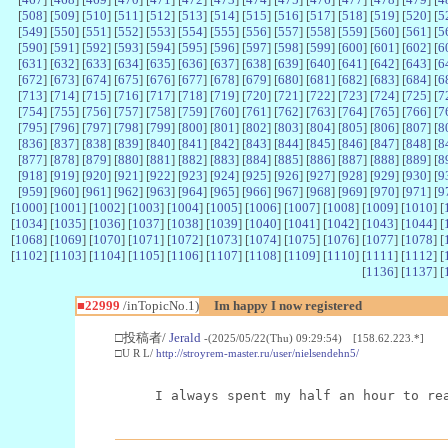
[
508
] [
509
] [
510
] [
511
] [
512
] [
513
] [
514
] [
515
] [
516
] [
517
] [
518
] [
519
] [
520
] [
5
[
549
] [
550
] [
551
] [
552
] [
553
] [
554
] [
555
] [
556
] [
557
] [
558
] [
559
] [
560
] [
561
] [
5
[
590
] [
591
] [
592
] [
593
] [
594
] [
595
] [
596
] [
597
] [
598
] [
599
] [
600
] [
601
] [
602
] [
6
[
631
] [
632
] [
633
] [
634
] [
635
] [
636
] [
637
] [
638
] [
639
] [
640
] [
641
] [
642
] [
643
] [
6
[
672
] [
673
] [
674
] [
675
] [
676
] [
677
] [
678
] [
679
] [
680
] [
681
] [
682
] [
683
] [
684
] [
6
[
713
] [
714
] [
715
] [
716
] [
717
] [
718
] [
719
] [
720
] [
721
] [
722
] [
723
] [
724
] [
725
] [
7
[
754
] [
755
] [
756
] [
757
] [
758
] [
759
] [
760
] [
761
] [
762
] [
763
] [
764
] [
765
] [
766
] [
7
[
795
] [
796
] [
797
] [
798
] [
799
] [
800
] [
801
] [
802
] [
803
] [
804
] [
805
] [
806
] [
807
] [
8
[
836
] [
837
] [
838
] [
839
] [
840
] [
841
] [
842
] [
843
] [
844
] [
845
] [
846
] [
847
] [
848
] [
8
[
877
] [
878
] [
879
] [
880
] [
881
] [
882
] [
883
] [
884
] [
885
] [
886
] [
887
] [
888
] [
889
] [
8
[
918
] [
919
] [
920
] [
921
] [
922
] [
923
] [
924
] [
925
] [
926
] [
927
] [
928
] [
929
] [
930
] [
9
[
959
] [
960
] [
961
] [
962
] [
963
] [
964
] [
965
] [
966
] [
967
] [
968
] [
969
] [
970
] [
971
] [
9
[
1000
] [
1001
] [
1002
] [
1003
] [
1004
] [
1005
] [
1006
] [
1007
] [
1008
] [
1009
] [
1010
] [
[
1034
] [
1035
] [
1036
] [
1037
] [
1038
] [
1039
] [
1040
] [
1041
] [
1042
] [
1043
] [
1044
] [
[
1068
] [
1069
] [
1070
] [
1071
] [
1072
] [
1073
] [
1074
] [
1075
] [
1076
] [
1077
] [
1078
] [
[
1102
] [
1103
] [
1104
] [
1105
] [
1106
] [
1107
] [
1108
] [
1109
] [
1110
] [
1111
] [
1112
] [
[
1136
] [
1137
] [
■22999
/inTopicNo.1)
Im happy I now registered
□投稿者/
Jerald
-(2025/05/22(Thu) 09:29:54) [158.62.223.*]
□U R L/
http://stroyrem-master.ru/user/nielsendehn5/
I always spent my half an hour to re