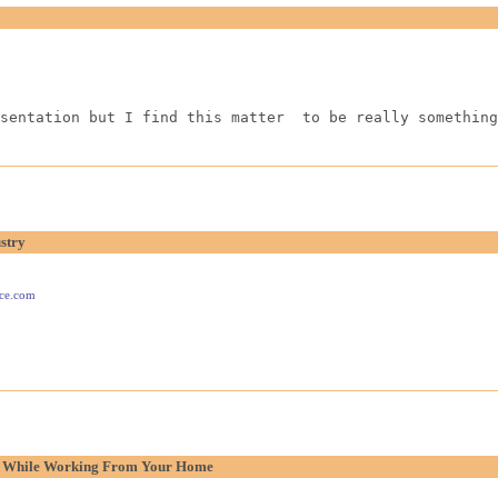
sentation but I find this matter  to be really something
stry
ace.com
p While Working From Your Home