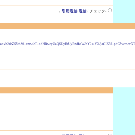
→
引用返信
/
返信
/ チェック-
VzLmdvb2dsZS5tdS91cmw/cT1odHRwcyUzQSUyRiUyRndheWJhY2suYXJjaGl2ZS1pdC5vcmc