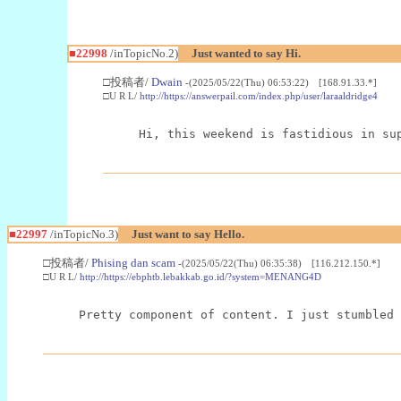
■22998
/inTopicNo.2)
Just wanted to say Hi.
□投稿者/
Dwain
-(2025/05/22(Thu) 06:53:22) [168.91.33.*]
□U R L/
http://https://answerpail.com/index.php/user/laraaldridge4
Hi, this weekend is fastidious in su
■22997
/inTopicNo.3)
Just want to say Hello.
□投稿者/
Phising dan scam
-(2025/05/22(Thu) 06:35:38) [116.212.150.*]
□U R L/
http://https://ebphtb.lebakkab.go.id/?system=MENANG4D
Pretty component of content. I just stumbled 