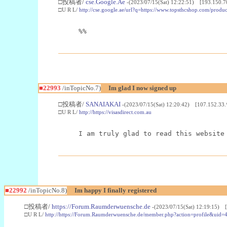
□投稿者/
cse.Google.Ae
-(2023/07/15(Sat) 12:22:51) [193.150.7
□U R L/
http://cse.google.ae/url?q=https://www.topsthcshop.com/produc
%%
■22993
/inTopicNo.7)
Im glad I now signed up
□投稿者/
SANAIAKAI
-(2023/07/15(Sat) 12:20:42) [107.152.33.
□U R L/
http://https://visasdirect.com.au
I am truly glad to read this website
■22992
/inTopicNo.8)
Im happy I finally registered
□投稿者/
https://Forum.Raumderwuensche.de
-(2023/07/15(Sat) 12:19:15) 
□U R L/
http://https://Forum.Raumderwuensche.de/member.php?action=profile&uid=