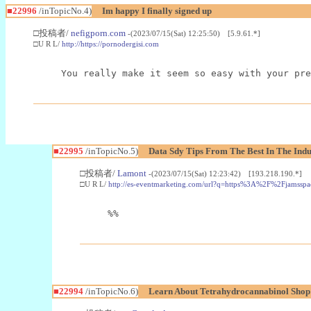
■22996
/inTopicNo.4)
Im happy I finally signed up
□投稿者/
nefigporn.com
-(2023/07/15(Sat) 12:25:50) [5.9.61.*]
□U R L/
http://https://pornodergisi.com
You really make it seem so easy with your pre
■22995
/inTopicNo.5)
Data Sdy Tips From The Best In The Indu
□投稿者/
Lamont
-(2023/07/15(Sat) 12:23:42) [193.218.190.*]
□U R L/
http://es-eventmarketing.com/url?q=https%3A%2F%2Fjamssp
%%
■22994
/inTopicNo.6)
Learn About Tetrahydrocannabinol Sho