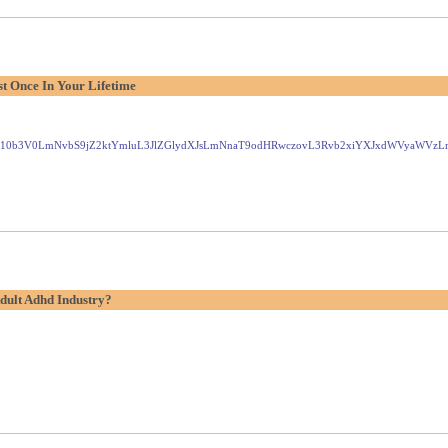
t Once In Your Lifetime
Gxlei10b3V0LmNvbS9jZ2ktYmluL3JlZGlydXJsLmNnaT9odHRwczovL3Rvb2xiYXJxdWVyaW
dult Adhd Industry?