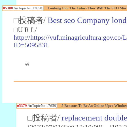
■5380
/inTopicNo.17658)
Looking Into The Future How Will The SEO Mark
□投稿者/
Best seo Company lon
□U R L/
http://https://vuf.minagricultura.gov.
ID=5095831
%%
■5379
/inTopicNo.17659)
5 Reasons To Be An Online Upvc Window
□投稿者/
replacement doubl