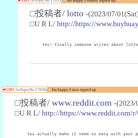
■5383
/inTopicNo.17655)
Im happy I finally signed up
□投稿者/
lotto
-(2023/07/01(Sat
□U R L/
http://https://www.buyhua
Yes! Finally someone writes about lott
■5382
/inTopicNo.17656)
Im happy I now signed up
□投稿者/
www.reddit.com
-(2023/
□U R L/
http://https://www.reddit.com
You actually make it seem so easy with your p