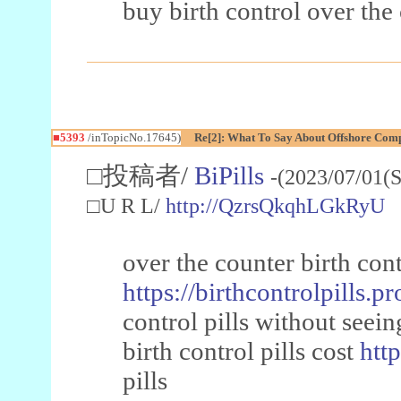
buy birth control over the
■5393
/inTopicNo.17645)
Re[2]: What To Say About Offshore Co
□投稿者/
BiPills
-(2023/07/01(S
□U R L/
http://QzrsQkqhLGkRyU
over the counter birth cont
https://birthcontrolpills.pr
control pills without seein
birth control pills cost
http
pills