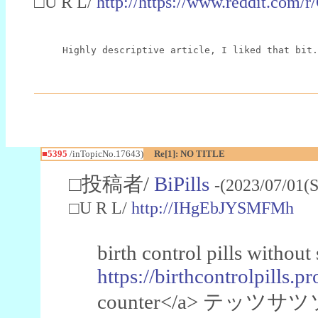
□U R L/
http://https://www.reddit.com
Highly descriptive article, I liked that bit.
■5395
/inTopicNo.17643)
Re[1]: NO TITLE
□投稿者/
BiPills
-(2023/07/01(S
□U R L/
http://IHgEbJYSMFMh
birth control pills without
https://birthcontrolpills.pr
counter</a> テッツサツソbuy 