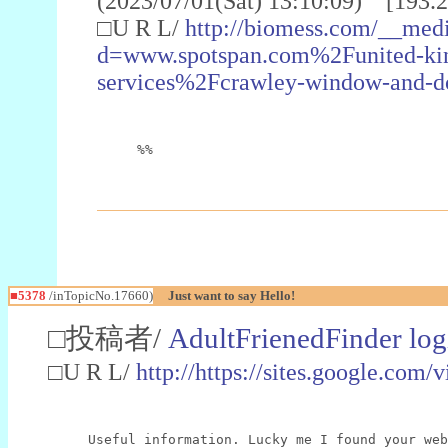
(2023/07/01(Sat) 13:10:09) [193.2
□U R L/
http://biomess.com/__medi
d=www.spotspan.com%2Funited-k
services%2Fcrawley-window-and-do
%%
■5378
/inTopicNo.17660)
Just want to say Hello!
□投稿者/
AdultFrienedFinder log
□U R L/
http://https://sites.google.com
Useful information. Lucky me I found your web