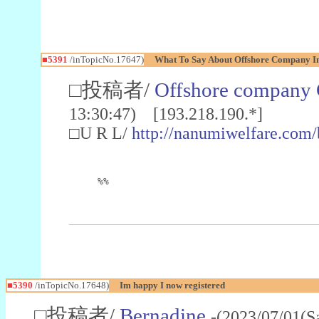
■5391
/inTopicNo.17647)
What To Say About Offshore Company I
□投稿者/
Offshore company 
13:30:47) [193.218.190.*]
□U R L/
http://nanumiwelfare.com
%%
■5390
/inTopicNo.17648)
Im happy I now registered
□投稿者/
Bernadine
-(2023/07/01(S