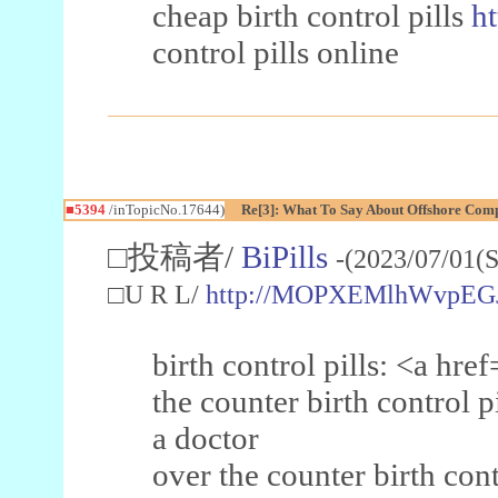
cheap birth control pills
ht
control pills online
■5394
/inTopicNo.17644)
Re[3]: What To Say About Offshore Co
□投稿者/
BiPills
-(2023/07/01(S
□U R L/
http://MOPXEMlhWvpEG
birth control pills: <a hre
the counter birth control p
a doctor
over the counter birth cont