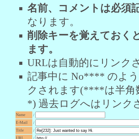
名前、コメントは必須
なります。
削除キーを覚えておく
ます。
URLは自動的にリンク
記事中に No**** 
クされます(****は半角
*) 過去ログへはリンク
Name
/
E-Mail
/
Title
/
URL
/