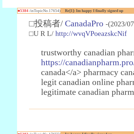
■5384
/inTopicNo.17654)
Re[1]: Im happy I finally signed up
□投稿者/
CanadaPro
-(2023/07
□U R L/
http://wvqVPoeazskcNif
trustworthy canadian pha
https://canadianpharm.pro
canada</a> pharmacy cana
legit canadian online ph
legitimate canadian pharm