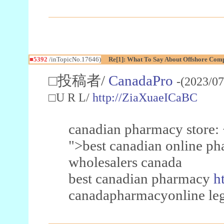
■5392
/inTopicNo.17646)
Re[1]: What To Say About Offshore Co
□投稿者/
CanadaPro
-(2023/07
□U R L/
http://ZiaXuaeICaBC
canadian pharmacy store:
">best canadian online p
wholesalers canada
best canadian pharmacy
h
canadapharmacyonline leg