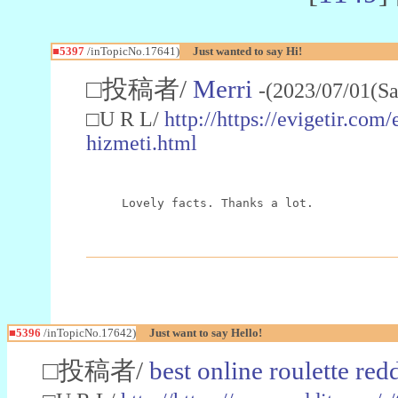
■5397
/inTopicNo.17641)
Just wanted to say Hi!
□投稿者/
Merri
-(2023/07/01(Sa
□U R L/
http://https://evigetir.co
hizmeti.html
Lovely facts. Thanks a lot.
■5396
/inTopicNo.17642)
Just want to say Hello!
□投稿者/
best online roulette redd