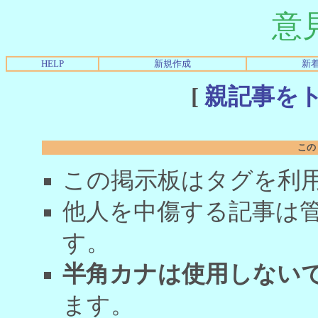
意
HELP
新規作成
新
[
親記事を
この
この掲示板はタグを利
他人を中傷する記事は
す。
半角カナは使用しない
ます。