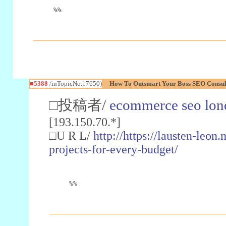
%%
■5388
/inTopicNo.17650)
How To Outsmart Your Boss SEO Consul
□投稿者/
ecommerce seo lon
[193.150.70.*]
□U R L/
http://https://lausten-leo
projects-for-every-budget/
%%