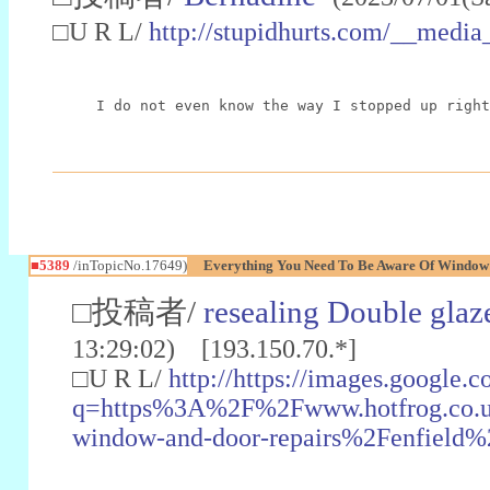
□U R L/
http://stupidhurts.com/__med
I do not even know the way I stopped up right
■5389
/inTopicNo.17649)
Everything You Need To Be Aware Of Window
□投稿者/
resealing Double glaz
13:29:02) [193.150.70.*]
□U R L/
http://https://images.google.c
q=https%3A%2F%2Fwww.hotfrog.co.
window-and-door-repairs%2Fenfield%