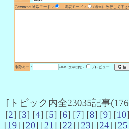
Comment/ 通常モード->
図表モード->
(適当に改行して下さい
削除キー
/
/
プレビュー
(半角8文字以内)
[トピック内全23035記事(17641
[
2
] [
3
] [
4
] [
5
] [
6
] [
7
] [
8
] [
9
] [
10
[
19
] [
20
] [
21
] [
22
] [
23
] [
24
] [
25