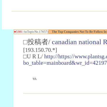
■5381
/inTopicNo.17657)
The Top Companies Not To Be Follow In
□投稿者/
canadian national 
[193.150.70.*]
□U R L/
http://https://www.plantsg
bo_table=mainboard&wr_id=4219
%%