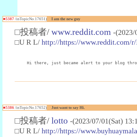
■5387
/inTopicNo.17651)
I am the new guy
□投稿者/
www.reddit.com
-(2023/
□U R L/
http://https://www.reddit.com/
Hi there, just became alert to your blog thro
■5386
/inTopicNo.17652)
Just want to say Hi.
□投稿者/
lotto
-(2023/07/01(Sat) 13:
□U R L/
http://https://www.buyhuaymal