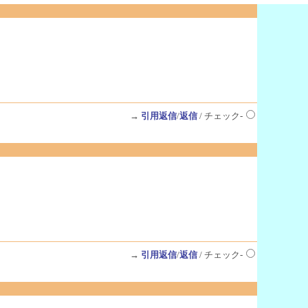
→
引用返信
/
返信
/ チェック-
→
引用返信
/
返信
/ チェック-