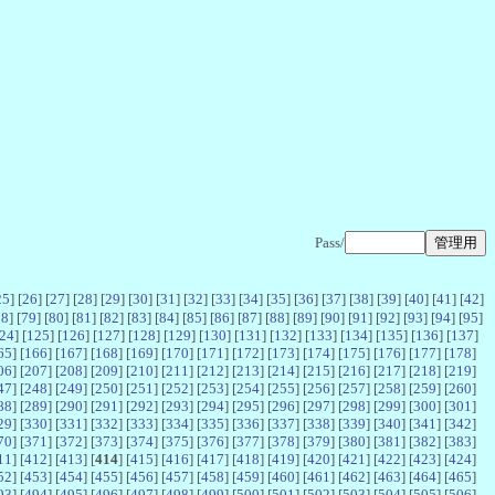
Pass/
25
] [
26
] [
27
] [
28
] [
29
] [
30
] [
31
] [
32
] [
33
] [
34
] [
35
] [
36
] [
37
] [
38
] [
39
] [
40
] [
41
] [
42
]
78
] [
79
] [
80
] [
81
] [
82
] [
83
] [
84
] [
85
] [
86
] [
87
] [
88
] [
89
] [
90
] [
91
] [
92
] [
93
] [
94
] [
95
]
24
] [
125
] [
126
] [
127
] [
128
] [
129
] [
130
] [
131
] [
132
] [
133
] [
134
] [
135
] [
136
] [
137
]
65
] [
166
] [
167
] [
168
] [
169
] [
170
] [
171
] [
172
] [
173
] [
174
] [
175
] [
176
] [
177
] [
178
]
06
] [
207
] [
208
] [
209
] [
210
] [
211
] [
212
] [
213
] [
214
] [
215
] [
216
] [
217
] [
218
] [
219
]
47
] [
248
] [
249
] [
250
] [
251
] [
252
] [
253
] [
254
] [
255
] [
256
] [
257
] [
258
] [
259
] [
260
]
88
] [
289
] [
290
] [
291
] [
292
] [
293
] [
294
] [
295
] [
296
] [
297
] [
298
] [
299
] [
300
] [
301
]
29
] [
330
] [
331
] [
332
] [
333
] [
334
] [
335
] [
336
] [
337
] [
338
] [
339
] [
340
] [
341
] [
342
]
70
] [
371
] [
372
] [
373
] [
374
] [
375
] [
376
] [
377
] [
378
] [
379
] [
380
] [
381
] [
382
] [
383
]
11
] [
412
] [
413
] [
414
] [
415
] [
416
] [
417
] [
418
] [
419
] [
420
] [
421
] [
422
] [
423
] [
424
]
52
] [
453
] [
454
] [
455
] [
456
] [
457
] [
458
] [
459
] [
460
] [
461
] [
462
] [
463
] [
464
] [
465
]
93
] [
494
] [
495
] [
496
] [
497
] [
498
] [
499
] [
500
] [
501
] [
502
] [
503
] [
504
] [
505
] [
506
]