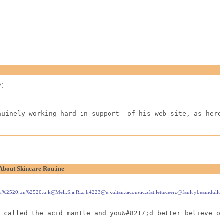
*]
nuinely working hard in support  of his web site, as her
About Skincare Routine
.ku.ai8.xn%2520.xn%2520.u.k@Meli.S.a.Ri.c.h4223@e.xultan.tacoustic.sfat.lettuceerz@
 called the acid mantle and you&#8217;d better believe o