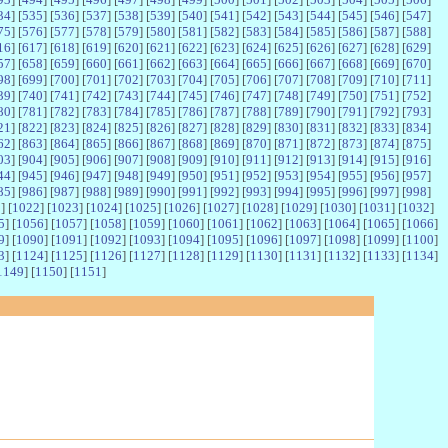
34
] [
535
] [
536
] [
537
] [
538
] [
539
] [
540
] [
541
] [
542
] [
543
] [
544
] [
545
] [
546
] [
547
]
75
] [
576
] [
577
] [
578
] [
579
] [
580
] [
581
] [
582
] [
583
] [
584
] [
585
] [
586
] [
587
] [
588
]
16
] [
617
] [
618
] [
619
] [
620
] [
621
] [
622
] [
623
] [
624
] [
625
] [
626
] [
627
] [
628
] [
629
]
57
] [
658
] [
659
] [
660
] [
661
] [
662
] [
663
] [
664
] [
665
] [
666
] [
667
] [
668
] [
669
] [
670
]
98
] [
699
] [
700
] [
701
] [
702
] [
703
] [
704
] [
705
] [
706
] [
707
] [
708
] [
709
] [
710
] [
711
]
39
] [
740
] [
741
] [
742
] [
743
] [
744
] [
745
] [
746
] [
747
] [
748
] [
749
] [
750
] [
751
] [
752
]
80
] [
781
] [
782
] [
783
] [
784
] [
785
] [
786
] [
787
] [
788
] [
789
] [
790
] [
791
] [
792
] [
793
]
21
] [
822
] [
823
] [
824
] [
825
] [
826
] [
827
] [
828
] [
829
] [
830
] [
831
] [
832
] [
833
] [
834
]
62
] [
863
] [
864
] [
865
] [
866
] [
867
] [
868
] [
869
] [
870
] [
871
] [
872
] [
873
] [
874
] [
875
]
03
] [
904
] [
905
] [
906
] [
907
] [
908
] [
909
] [
910
] [
911
] [
912
] [
913
] [
914
] [
915
] [
916
]
44
] [
945
] [
946
] [
947
] [
948
] [
949
] [
950
] [
951
] [
952
] [
953
] [
954
] [
955
] [
956
] [
957
]
85
] [
986
] [
987
] [
988
] [
989
] [
990
] [
991
] [
992
] [
993
] [
994
] [
995
] [
996
] [
997
] [
998
]
1
] [
1022
] [
1023
] [
1024
] [
1025
] [
1026
] [
1027
] [
1028
] [
1029
] [
1030
] [
1031
] [
1032
]
5
] [
1056
] [
1057
] [
1058
] [
1059
] [
1060
] [
1061
] [
1062
] [
1063
] [
1064
] [
1065
] [
1066
]
9
] [
1090
] [
1091
] [
1092
] [
1093
] [
1094
] [
1095
] [
1096
] [
1097
] [
1098
] [
1099
] [
1100
]
3
] [
1124
] [
1125
] [
1126
] [
1127
] [
1128
] [
1129
] [
1130
] [
1131
] [
1132
] [
1133
] [
1134
]
1149
] [
1150
] [
1151
]