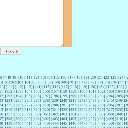
6
] [
7
] [
8
] [
9
] [
10
] [
11
] [
12
] [
13
] [
14
] [
15
] [
16
] [
17
] [
18
] [
19
] [
20
] [
21
] [
22
] [
23
] [
24
] [
0
] [
61
] [
62
] [
63
] [
64
] [
65
] [
66
] [
67
] [
68
] [
69
] [
70
] [
71
] [
72
] [
73
] [
74
] [
75
] [
76
] [
77
] [
10
] [
111
] [
112
] [
113
] [
114
] [
115
] [
116
] [
117
] [
118
] [
119
] [
120
] [
121
] [
122
] [
123
] [
1
51
] [
152
] [
153
] [
154
] [
155
] [
156
] [
157
] [
158
] [
159
] [
160
] [
161
] [
162
] [
163
] [
164
] [
1
92
] [
193
] [
194
] [
195
] [
196
] [
197
] [
198
] [
199
] [
200
] [
201
] [
202
] [
203
] [
204
] [
205
] [
2
33
] [
234
] [
235
] [
236
] [
237
] [
238
] [
239
] [
240
] [
241
] [
242
] [
243
] [
244
] [
245
] [
246
] [
2
74
] [
275
] [
276
] [
277
] [
278
] [
279
] [
280
] [
281
] [
282
] [
283
] [
284
] [
285
] [
286
] [
287
] [
2
15
] [
316
] [
317
] [
318
] [
319
] [
320
] [
321
] [
322
] [
323
] [
324
] [
325
] [
326
] [
327
] [
328
] [
3
56
] [
357
] [
358
] [
359
] [
360
] [
361
] [
362
] [
363
] [
364
] [
365
] [
366
] [
367
] [
368
] [
369
] [
3
97
] [
398
] [
399
] [
400
] [
401
] [
402
] [
403
] [
404
] [
405
] [
406
] [
407
] [
408
] [
409
] [
410
] [
4
38
] [
439
] [
440
] [
441
] [
442
] [
443
] [
444
] [
445
] [
446
] [
447
] [
448
] [
449
] [
450
] [
451
] [
4
79
] [
480
] [
481
] [
482
] [
483
] [
484
] [
485
] [
486
] [
487
] [
488
] [
489
] [
490
] [
491
] [
492
] [
4