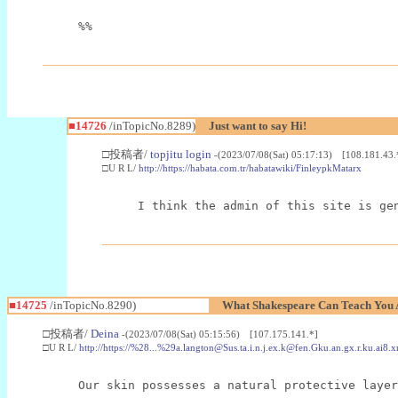
%%
■14726
/inTopicNo.8289)
Just want to say Hi!
□投稿者/
topjitu login
-(2023/07/08(Sat) 05:17:13) [108.181.43.
□U R L/
http://https://habata.com.tr/habatawiki/FinleypkMatarx
I think the admin of this site is ge
■14725
/inTopicNo.8290)
What Shakespeare Can Teach You 
□投稿者/
Deina
-(2023/07/08(Sat) 05:15:56) [107.175.141.*]
□U R L/
http://https://%28...%29a.langton@Sus.ta.i.n.j.ex.k@fen.Gku.an.gx.r
Our skin possesses a natural protective layer