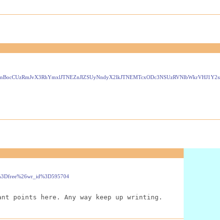
vYXJkLnBocCUzRmJvX3RhYmxlJTNEZnJlZSUyNndyX2lkJTNEMTcxODc3NSUzRVNlbWkrV
le%3Dfree%26wr_id%3D595704
ant points here. Any way keep up wrinting.