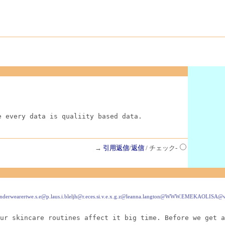
e every data is qualiity based data.
→
引用返信
/
返信
/ チェック-
fault.ybeamdulltnderwearertwe.s.e@p.laus.i.bleljh@r.eces.si.v.e.x.g.z@leanna.langton
ur skincare routines affect it big time. Before we get a