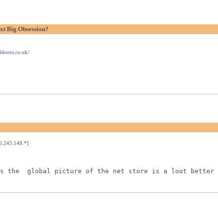
t Big Obsession?
ddoors.co.uk/
6.245.148.*]
s the  global picture of the net store is a loot better 