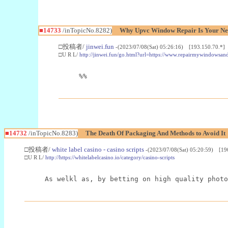
■14733
/inTopicNo.8282)
Why Upvc Window Repair Is Your Nex
□投稿者/
jinwei.fun
-(2023/07/08(Sat) 05:26:16) [193.150.70.*]
□U R L/
http://jinwei.fun/go.html?url=https://www.repairmywindowsan
%%
■14732
/inTopicNo.8283)
The Death Of Packaging And Methods to Avoid It
□投稿者/
white label casino - casino scripts
-(2023/07/08(Sat) 05:20:59) [19
□U R L/
http://https://whitelabelcasino.io/category/casino-scripts
As welkl as, by betting on high quality photo