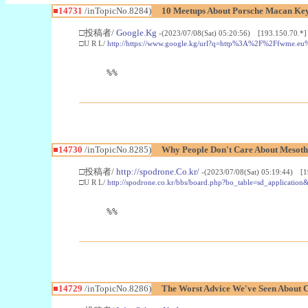
■14731
/inTopicNo.8284)
10 Meetups About Porsche Macan Ke
□投稿者/
Google.Kg
-(2023/07/08(Sat) 05:20:56) [193.150.70.*]
□U R L/
http://https://www.google.kg/url?q=http%3A%2F%2Ffwme.e
%%
■14730
/inTopicNo.8285)
Why People Don't Care About Mesot
□投稿者/
http://spodrone.Co.kr/
-(2023/07/08(Sat) 05:19:44) [1
□U R L/
http://spodrone.co.kr/bbs/board.php?bo_table=sd_applicatio
%%
■14729
/inTopicNo.8286)
The Worst Advice We've Seen About 