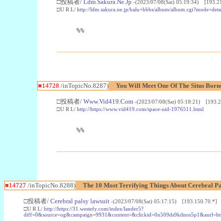
□投稿者/
Ldm.Sakura.Ne.Jp
-(2023/07/08(Sat) 05:19:34) [193.2
□U R L/
http://ldm.sakura.ne.jp/balu+bbbs/album/album.cgi?mode=de
%%
■14728
/inTopicNo.8287)
You Will Meet One Of The Situs Borne
□投稿者/
Www.Vid419.Com
-(2023/07/08(Sat) 05:18:21) [193.2
□U R L/
http://https://www.vid419.com/space-uid-1976511.html
%%
■14727
/inTopicNo.8288)
The 10 Most Terrifying Things About Cerebral P
□投稿者/
Cerebral palsy lawsuit
-(2023/07/08(Sat) 05:17:15) [193.150.70.*]
□U R L/
http://https://31.westefy.com/index/lander5?
diff=0&source=og&campaign=9931&content=&clickid=0n509ds9kdnos5p1&aurl=https%