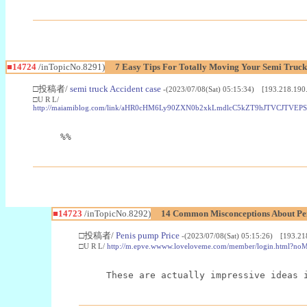
■14724
/inTopicNo.8291)
7 Easy Tips For Totally Moving Your Semi Truck
□投稿者/
semi truck Accident case
-(2023/07/08(Sat) 05:15:34) [193.218.190
□U R L/
http://maiamiblog.com/link/aHR0cHM6Ly90ZXN0b2xkLmdlcC5kZT9hJTVC
%%
■14723
/inTopicNo.8292)
14 Common Misconceptions About Pe
□投稿者/
Penis pump Price
-(2023/07/08(Sat) 05:15:26) [193.21
□U R L/
http://m.epve.wwww.loveloveme.com/member/login.html?
These are actually impressive ideas 