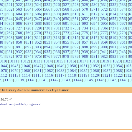
20
] [
521
] [
522
] [
523
] [
524
] [
525
] [
526
] [
527
] [
528
] [
529
] [
530
] [
531
] [
532
] [
533
] [
5
61
] [
562
] [
563
] [
564
] [
565
] [
566
] [
567
] [
568
] [
569
] [
570
] [
571
] [
572
] [
573
] [
574
] [
5
02
] [
603
] [
604
] [
605
] [
606
] [
607
] [
608
] [
609
] [
610
] [
611
] [
612
] [
613
] [
614
] [
615
] [
6
43
] [
644
] [
645
] [
646
] [
647
] [
648
] [
649
] [
650
] [
651
] [
652
] [
653
] [
654
] [
655
] [
656
] [
6
84
] [
685
] [
686
] [
687
] [
688
] [
689
] [
690
] [
691
] [
692
] [
693
] [
694
] [
695
] [
696
] [
697
] [
6
25
] [
726
] [
727
] [
728
] [
729
] [
730
] [
731
] [
732
] [
733
] [
734
] [
735
] [
736
] [
737
] [
738
] [
7
66
] [
767
] [
768
] [
769
] [
770
] [
771
] [
772
] [
773
] [
774
] [
775
] [
776
] [
777
] [
778
] [
779
] [
7
07
] [
808
] [
809
] [
810
] [
811
] [
812
] [
813
] [
814
] [
815
] [
816
] [
817
] [
818
] [
819
] [
820
] [
8
48
] [
849
] [
850
] [
851
] [
852
] [
853
] [
854
] [
855
] [
856
] [
857
] [
858
] [
859
] [
860
] [
861
] [
8
89
] [
890
] [
891
] [
892
] [
893
] [
894
] [
895
] [
896
] [
897
] [
898
] [
899
] [
900
] [
901
] [
902
] [
9
30
] [
931
] [
932
] [
933
] [
934
] [
935
] [
936
] [
937
] [
938
] [
939
] [
940
] [
941
] [
942
] [
943
] [
9
71
] [
972
] [
973
] [
974
] [
975
] [
976
] [
977
] [
978
] [
979
] [
980
] [
981
] [
982
] [
983
] [
984
] [
9
010
] [
1011
] [
1012
] [
1013
] [
1014
] [
1015
] [
1016
] [
1017
] [
1018
] [
1019
] [
1020
] [
102
1044
] [
1045
] [
1046
] [
1047
] [
1048
] [
1049
] [
1050
] [
1051
] [
1052
] [
1053
] [
1054
] [
105
1078
] [
1079
] [
1080
] [
1081
] [
1082
] [
1083
] [
1084
] [
1085
] [
1086
] [
1087
] [
1088
] [
108
1112
] [
1113
] [
1114
] [
1115
] [
1116
] [
1117
] [
1118
] [
1119
] [
1120
] [
1121
] [
1122
] [
112
7
] [
1138
] [
1139
] [
1140
] [
1141
] [
1142
] [
1143
] [
1144
] [
1145
] [
1146
] [
1147
] [
1148
] [
or In Every Avon Glimmersticks Eye Liner
150.70.*]
sland.com/profile/springnews9