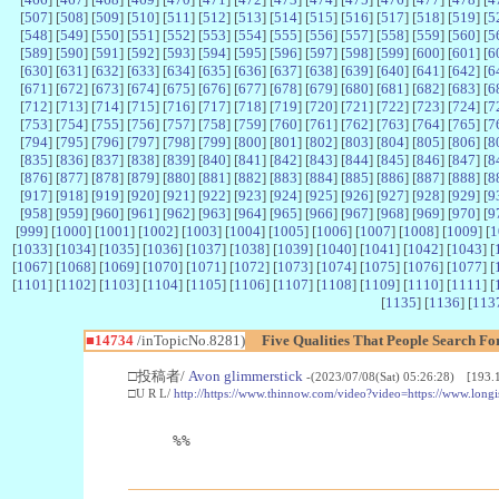
[
507
] [
508
] [
509
] [
510
] [
511
] [
512
] [
513
] [
514
] [
515
] [
516
] [
517
] [
518
] [
519
] [
5
[
548
] [
549
] [
550
] [
551
] [
552
] [
553
] [
554
] [
555
] [
556
] [
557
] [
558
] [
559
] [
560
] [
5
[
589
] [
590
] [
591
] [
592
] [
593
] [
594
] [
595
] [
596
] [
597
] [
598
] [
599
] [
600
] [
601
] [
6
[
630
] [
631
] [
632
] [
633
] [
634
] [
635
] [
636
] [
637
] [
638
] [
639
] [
640
] [
641
] [
642
] [
6
[
671
] [
672
] [
673
] [
674
] [
675
] [
676
] [
677
] [
678
] [
679
] [
680
] [
681
] [
682
] [
683
] [
6
[
712
] [
713
] [
714
] [
715
] [
716
] [
717
] [
718
] [
719
] [
720
] [
721
] [
722
] [
723
] [
724
] [
7
[
753
] [
754
] [
755
] [
756
] [
757
] [
758
] [
759
] [
760
] [
761
] [
762
] [
763
] [
764
] [
765
] [
7
[
794
] [
795
] [
796
] [
797
] [
798
] [
799
] [
800
] [
801
] [
802
] [
803
] [
804
] [
805
] [
806
] [
8
[
835
] [
836
] [
837
] [
838
] [
839
] [
840
] [
841
] [
842
] [
843
] [
844
] [
845
] [
846
] [
847
] [
8
[
876
] [
877
] [
878
] [
879
] [
880
] [
881
] [
882
] [
883
] [
884
] [
885
] [
886
] [
887
] [
888
] [
8
[
917
] [
918
] [
919
] [
920
] [
921
] [
922
] [
923
] [
924
] [
925
] [
926
] [
927
] [
928
] [
929
] [
9
[
958
] [
959
] [
960
] [
961
] [
962
] [
963
] [
964
] [
965
] [
966
] [
967
] [
968
] [
969
] [
970
] [
9
[
999
] [
1000
] [
1001
] [
1002
] [
1003
] [
1004
] [
1005
] [
1006
] [
1007
] [
1008
] [
1009
] [
1
[
1033
] [
1034
] [
1035
] [
1036
] [
1037
] [
1038
] [
1039
] [
1040
] [
1041
] [
1042
] [
1043
] [
[
1067
] [
1068
] [
1069
] [
1070
] [
1071
] [
1072
] [
1073
] [
1074
] [
1075
] [
1076
] [
1077
] [
[
1101
] [
1102
] [
1103
] [
1104
] [
1105
] [
1106
] [
1107
] [
1108
] [
1109
] [
1110
] [
1111
] [
[
1135
] [
1136
] [
113
■14734
/inTopicNo.8281)
Five Qualities That People Search F
□投稿者/
Avon glimmerstick
-(2023/07/08(Sat) 05:26:28) [193.
□U R L/
http://https://www.thinnow.com/video?video=https://www.longi
%%