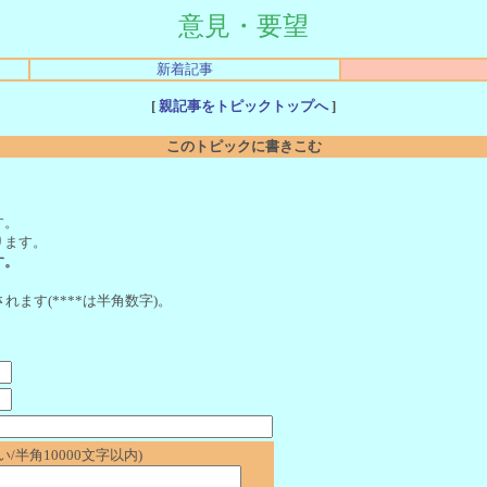
意見・要望
新着記事
[
親記事をトピックトップへ
]
このトピックに書きこむ
。
す。
ります。
す。
れます(****は半角数字)。
/半角10000文字以内)