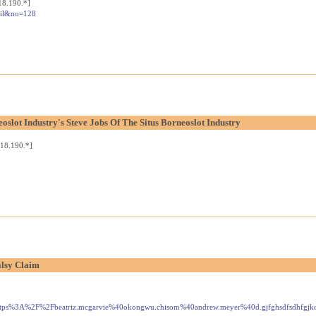
18.190.*]
tail&no=128
oslot Industry's Steve Jobs Of The Situs Borneoslot Industry
18.190.*]
alsy Claim
3A%2F%2Fbeatriz.mcgarvie%40okongwu.chisom%40andrew.meyer%40d.gjfghsdfsdhfgjkdstgdcngi