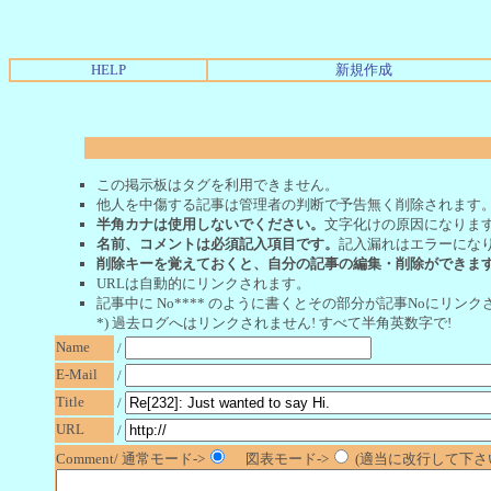
HELP
新規作成
この掲示板はタグを利用できません。
他人を中傷する記事は管理者の判断で予告無く削除されます
半角カナは使用しないでください。
文字化けの原因になりま
名前、コメントは必須記入項目です。
記入漏れはエラーにな
削除キーを覚えておくと、自分の記事の編集・削除ができま
URLは自動的にリンクされます。
記事中に No**** のように書くとその部分が記事Noにリンクさ
*) 過去ログへはリンクされません! すべて半角英数字で!
Name
/
E-Mail
/
Title
/
URL
/
Comment/ 通常モード->
図表モード->
(適当に改行して下さい