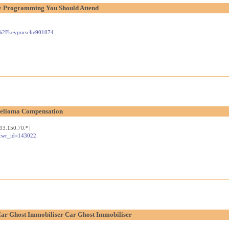
y Programming You Should Attend
u%2Fkeyporsche901074
helioma Compensation
93.150.70.*]
n&wr_id=143022
Car Ghost Immobiliser Car Ghost Immobiliser