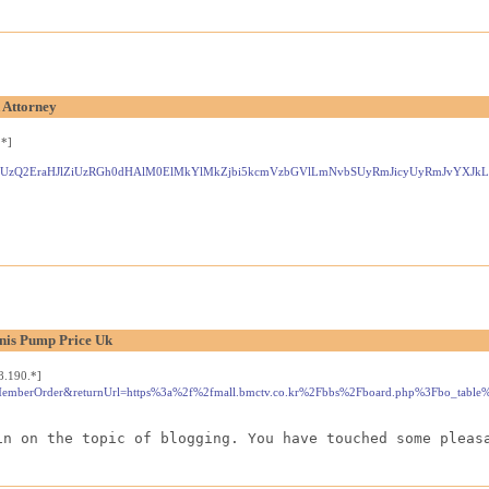
 Attorney
.*]
JTVEPSUzQ2EraHJlZiUzRGh0dHAlM0ElMkYlMkZjbi5kcmVzbGVlLmNvbSUyRmJicyUyRmJ
nis Pump Price Uk
8.190.*]
noMemberOrder&returnUrl=https%3a%2f%2fmall.bmctv.co.kr%2Fbbs%2Fboard.php%3Fbo_tab
in on the topic of blogging. You have touched some pleas