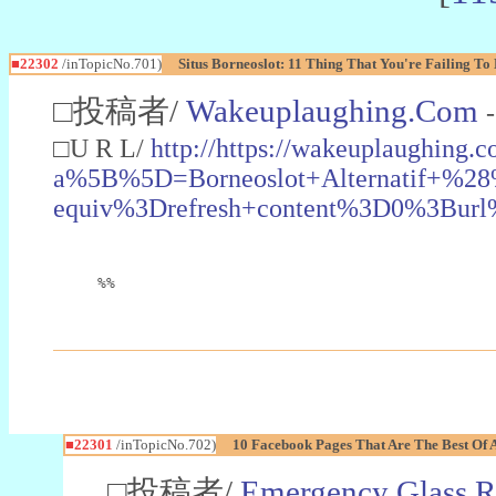
■22302
/inTopicNo.701)
Situs Borneoslot: 11 Thing That You're Failing To
□投稿者/
Wakeuplaughing.Com
□U R L/
http://https://wakeuplaughing.
a%5B%5D=Borneoslot+Alternatif+
equiv%3Drefresh+content%3D0%3Bur
%%
■22301
/inTopicNo.702)
10 Facebook Pages That Are The Best Of 
□投稿者/
Emergency Glass R