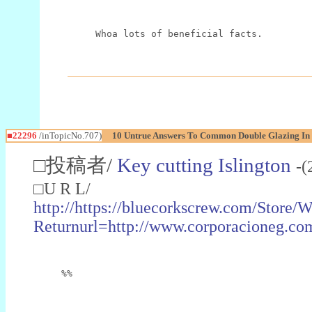
Whoa lots of beneficial facts.
■22296
/inTopicNo.707)
10 Untrue Answers To Common Double Glazing In 
□投稿者/
Key cutting Islington
-(
□U R L/
http://https://bluecorkscrew.com/Store
Returnurl=http://www.corporacioneg.com
%%