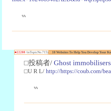
%%
■22288
/inTopicNo.715)
10 Websites To Help You Develop Your Kn
□投稿者/
Ghost immobilisers
□U R L/
http://https://coub.com/be
%%