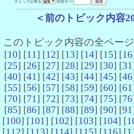
チェック記事を
削除キー/
＜前のトピック内容2
このトピック内容の全ページ数 
[
10
] [
11
] [
12
] [
13
] [
14
] [
15
] [
16
[
25
] [
26
] [
27
] [
28
] [
29
] [
30
] [
31
[
40
] [
41
] [
42
] [
43
] [
44
] [
45
] [
46
[
55
] [
56
] [
57
] [
58
] [
59
] [
60
] [
61
[
70
] [
71
] [
72
] [
73
] [
74
] [
75
] [
76
[
85
] [
86
] [
87
] [
88
] [
89
] [
90
] [
91
[
100
] [
101
] [
102
] [
103
] [
104
] [
1
[
112
] [
113
] [
114
] [
115
] [
116
] [
1