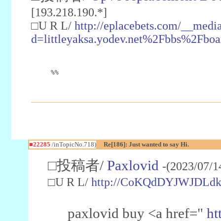
[193.218.190.*]
□U R L/
http://eplacebets.com/__medi
d=littleyaksa.yodev.net%2Fbbs%2Fb
%%
■22285
/inTopicNo.718)
Re[186]: Just wanted to say Hi.
□投稿者/
Paxlovid
-(2023/07/1
□U R L/
http://CoKQdDYJWJDLd
paxlovid buy <a href="
ht