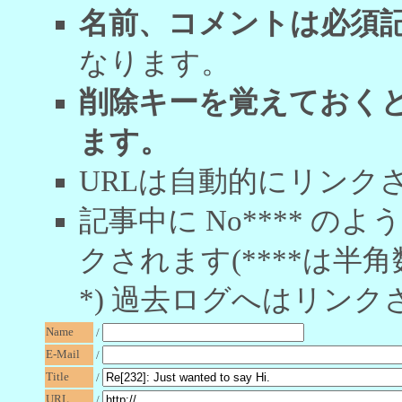
名前、コメントは必須
なります。
削除キーを覚えておく
ます。
URLは自動的にリンク
記事中に No**** 
クされます(****は半角
*) 過去ログへはリンク
Name
/
E-Mail
/
Title
/
URL
/