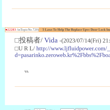
■22283
/inTopicNo.720)
5 Laws To Help The Replace Upvc Door Lock In
□投稿者/
Vida
-(2023/07/14(Fri) 2
□U R L/
http://www.ljfluidpower.com/
d=pasarinko.zeroweb.kr%2Fbbs%2Fb
%%