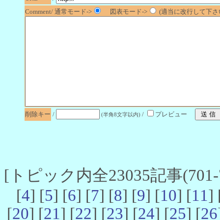
Comment/ 通常モード->
図表モード->
(適当に改行して下さい
削除キー
/
/
プレビュー
(半角8文字以内)
[トピック内全23035記事(701-7
[
4
] [
5
] [
6
] [
7
] [
8
] [
9
] [
10
] [
11
] 
[
20
] [
21
] [
22
] [
23
] [
24
] [
25
] [
26