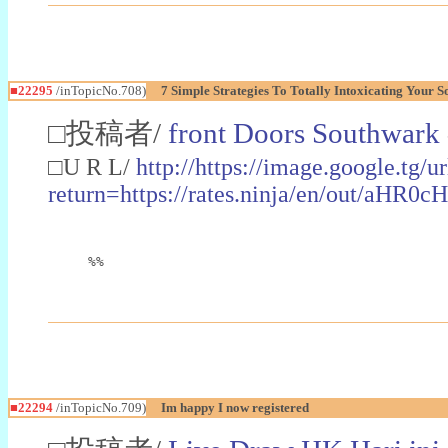
■22295
/inTopicNo.708)
7 Simple Strategies To Totally Intoxicating Your
□投稿者/
front Doors Southwark
□U R L/
http://https://image.google.tg
return=https://rates.ninja/en/ou
%%
■22294
/inTopicNo.709)
Im happy I now registered