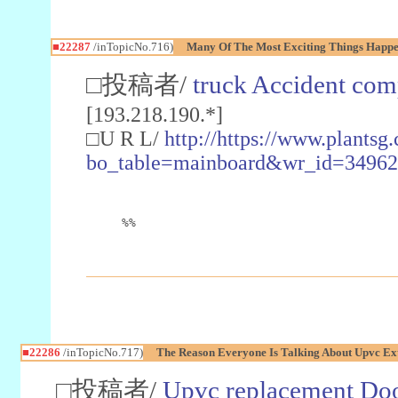
■22287
/inTopicNo.716)
Many Of The Most Exciting Things Happen
□投稿者/
truck Accident com
[193.218.190.*]
□U R L/
http://https://www.plantsg
bo_table=mainboard&wr_id=3496
%%
■22286
/inTopicNo.717)
The Reason Everyone Is Talking About Upvc Ex
□投稿者/
Upvc replacement Do