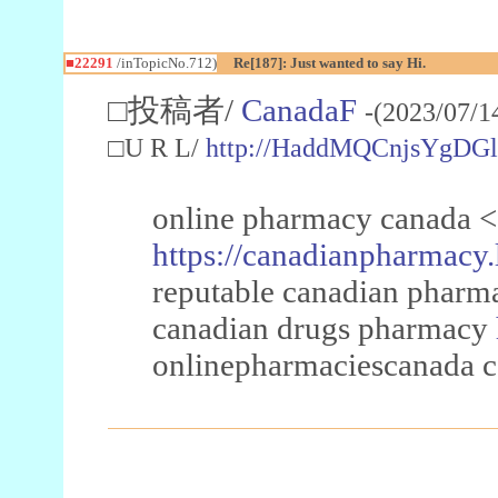
■22291
/inTopicNo.712)
Re[187]: Just wanted to say Hi.
□投稿者/
CanadaF
-(2023/07/1
□U R L/
http://HaddMQCnjsYgDG
online pharmacy canada <
https://canadianpharmacy.
reputable canadian pharm
canadian drugs pharmacy
onlinepharmaciescanada 