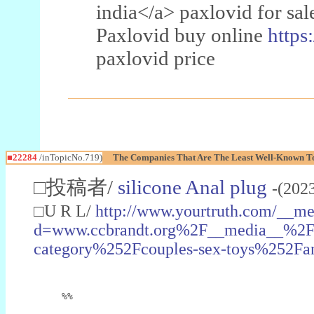
india</a> paxlovid for sal
Paxlovid buy online
https
paxlovid price
■22284
/inTopicNo.719)
The Companies That Are The Least Well-Known To 
□投稿者/
silicone Anal plug
-(202
□U R L/
http://www.yourtruth.com/__me
d=www.ccbrandt.org%2F__media__%2Fj
category%252Fcouples-sex-toys%252Fa
%%