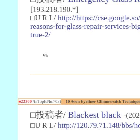
[193.218.190.*]
□U R L/
http://https://cse.google.s
reasons-for-glass-repair-services-b
true-2/
%%
■22300
/inTopicNo.703)
10 Avon Eyeliner Glimmerstick Techniqu
□投稿者/
Blackest black
-(202
□U R L/
http://120.79.71.148/bb