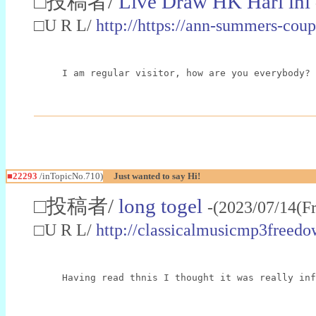
□投稿者/
Live Draw HK Hari ini
□U R L/
http://https://ann-summers-co
I am regular visitor, how are you everybody? 
■22293
/inTopicNo.710)
Just wanted to say Hi!
□投稿者/
long togel
-(2023/07/14(F
□U R L/
http://classicalmusicmp3free
Having read thnis I thought it was really inf