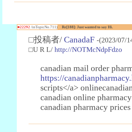
■22292
/inTopicNo.711)
Re[188]: Just wanted to say Hi.
□投稿者/
CanadaF
-(2023/07/1
□U R L/
http://NOTMcNdpFdzo
canadian mail order phar
https://canadianpharmacy.
scripts</a> onlinecanadi
canadian online pharmac
canadian pharmacy prices