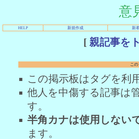
意
HELP
新規作成
新
[
親記事を
この
この掲示板はタグを利
他人を中傷する記事は
す。
半角カナは使用しない
ます。