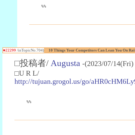
%%
■22299
/inTopicNo.704)
10 Things Your Competitors Can Lean You On Rai
□投稿者/
Augusta
-(2023/07/14(Fri
□U R L/
http://tujuan.grogol.us/go/aHR0c
%%