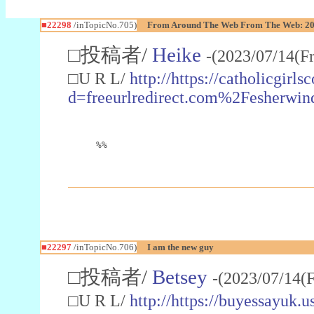
■22298
/inTopicNo.705)
From Around The Web From The Web: 20 
□投稿者/
Heike
-(2023/07/14(F
□U R L/
http://https://catholicgirl
d=freeurlredirect.com%2Fesherwi
%%
■22297
/inTopicNo.706)
I am the new guy
□投稿者/
Betsey
-(2023/07/14(F
□U R L/
http://https://buyessayuk.u