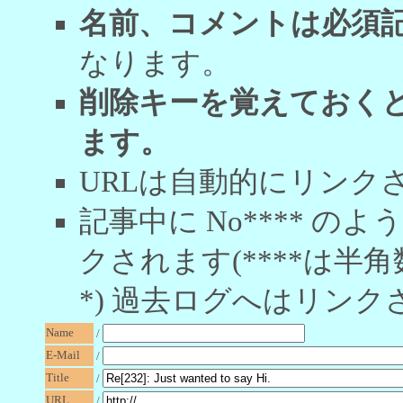
名前、コメントは必須
なります。
削除キーを覚えておく
ます。
URLは自動的にリンク
記事中に No**** 
クされます(****は半角
*) 過去ログへはリンク
Name
/
E-Mail
/
Title
/
URL
/