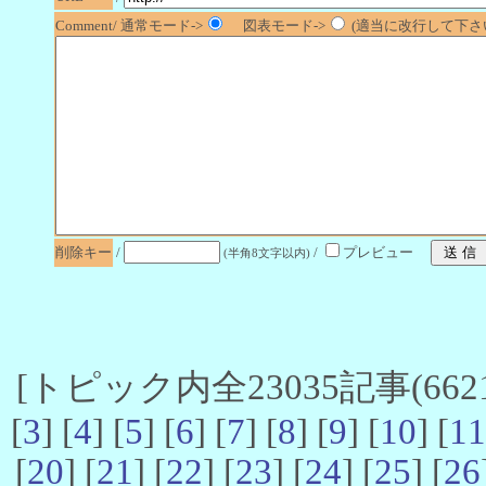
Comment/ 通常モード->
図表モード->
(適当に改行して下さい
削除キー
/
/
プレビュー
(半角8文字以内)
[トピック内全23035記事(6621-
[
3
] [
4
] [
5
] [
6
] [
7
] [
8
] [
9
] [
10
] [
11
[
20
] [
21
] [
22
] [
23
] [
24
] [
25
] [
26