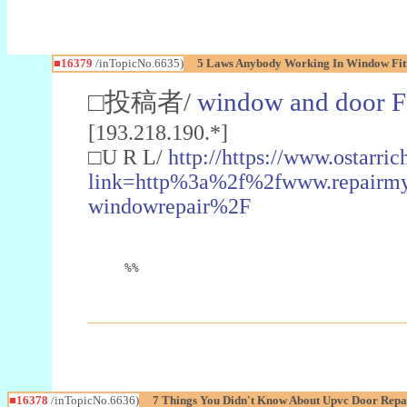
■16379
/inTopicNo.6635)
5 Laws Anybody Working In Window Fit
□投稿者/
window and door Fi
[193.218.190.*]
□U R L/
http://https://www.ostarric
link=http%3a%2f%2fwww.repairmy
windowrepair%2F
%%
■16378
/inTopicNo.6636)
7 Things You Didn't Know About Upvc Door Repa