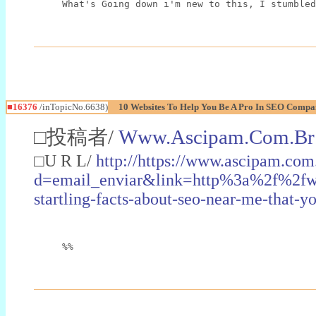
What's Going down i'm new to this, I stumbled
■16376
/inTopicNo.6638)
10 Websites To Help You Be A Pro In SEO Comp
□投稿者/
Www.Ascipam.Com.Br
□U R L/
http://https://www.ascipam.com
d=email_enviar&link=http%3a%2f%2fw
startling-facts-about-seo-near-me-tha
%%