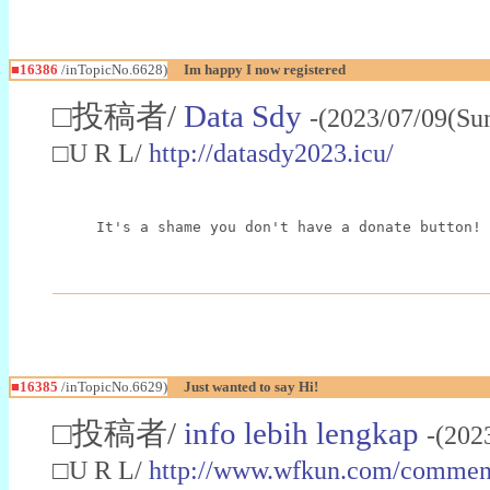
■16386
/inTopicNo.6628)
Im happy I now registered
□投稿者/
Data Sdy
-(2023/07/09(Su
□U R L/
http://datasdy2023.icu/
It's a shame you don't have a donate button! 
■16385
/inTopicNo.6629)
Just wanted to say Hi!
□投稿者/
info lebih lengkap
-(202
□U R L/
http://www.wfkun.com/commen