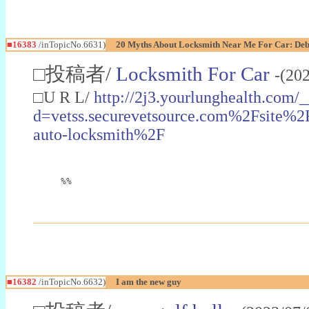
■16383
/inTopicNo.6631)
20 Myths About Locksmith Near Me For Car: De
□投稿者/
Locksmith For Car
-(20
□U R L/
http://2j3.yourlunghealth.com/
d=vetss.securevetsource.com%2Fsit
auto-locksmith%2F
%%
■16382
/inTopicNo.6632)
I am the new guy