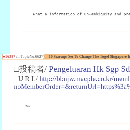
What a information of un-ambiguity and pr
■16387
/inTopicNo.6627)
10 Startups Set To Change The Togel Singapore I
□投稿者/
Pengeluaran Hk Sgp S
□U R L/
http://bbnjw.macple.co.kr/memb
noMemberOrder=&returnUrl=https%
%%