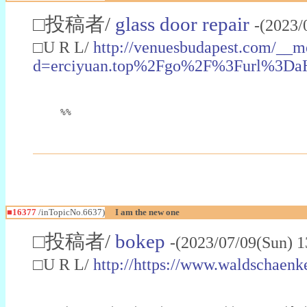
□投稿者/
glass door repair
-(2023/
□U R L/
http://venuesbudapest.com/__m
d=erciyuan.top%2Fgo%2F%3Furl%3
%%
■16377
/inTopicNo.6637)
I am the new one
□投稿者/
bokep
-(2023/07/09(Sun) 
□U R L/
http://https://www.waldschaenke