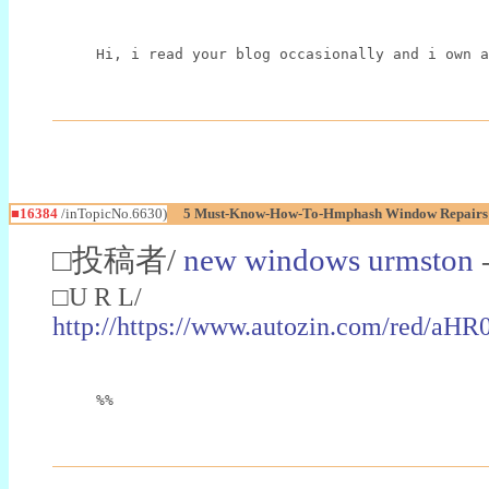
Hi, i read your blog occasionally and i own a
■16384
/inTopicNo.6630)
5 Must-Know-How-To-Hmphash Window Repairs 
□投稿者/
new windows urmston
□U R L/
http://https://www.autozin.com/r
%%