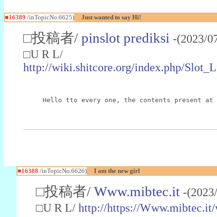
■16389
/inTopicNo.6625)
Just wanted to say Hi!
□投稿者/
pinslot prediksi
-(2023/0
□U R L/
http://wiki.shitcore.org/index.php/Sl
Hello tto every one, the contents present at 
■16388
/inTopicNo.6626)
I am the new girl
□投稿者/
Www.mibtec.it
-(2023
□U R L/
http://https://Www.mibtec.i