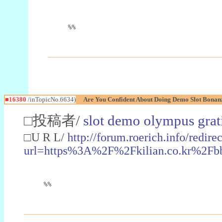
%%
■16380
/inTopicNo.6634)
Are You Confident About Doing Demo Slot Bonan
□投稿者/
slot demo olympus grat
□U R L/
http://forum.roerich.info/redire
url=https%3A%2F%2Fkilian.co.kr%2F
%%