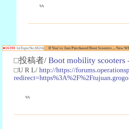
%%
■16390
/inTopicNo.6624)
If You've Just Purchased Boot Scooters ... Now W
□投稿者/
Boot mobility scooters
□U R L/
http://https://forums.operations
redirect=https%3A%2F%2Ftujuan
%%