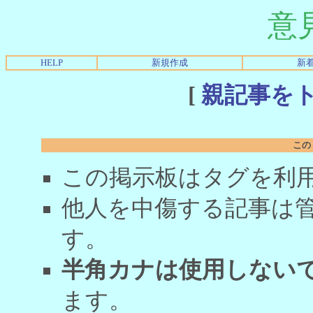
意
HELP
新規作成
新
[
親記事を
この
この掲示板はタグを利
他人を中傷する記事は
す。
半角カナは使用しない
ます。