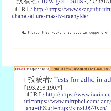
□投稿者/
new golf balls
-(2023/07/
□U R L/
http://https://www.skagenfurnit
chanel-allure-massiv-traehylde/
Hi there, this weekend is good in support of 
■16381
/inTopicNo.6633)
ADHD Tests For Adults: The Good, The 
□投稿者/
Tests for adhd in ad
[193.218.190.*]
□U R L/
http://https://www.ixxin.c
url=https://www.mitrphol.com/lang
lang=th&url=http://xinxi.0570.cn/