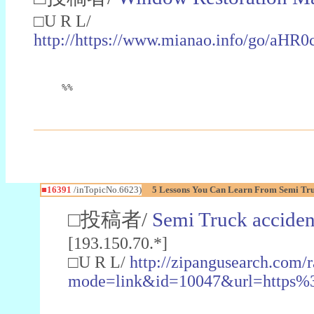
□U R L/
http://https://www.mianao.info
%%
■16391
/inTopicNo.6623)
5 Lessons You Can Learn From Semi Tr
□投稿者/
Semi Truck acciden
[193.150.70.*]
□U R L/
http://zipangusearch.com/
mode=link&id=10047&url=https