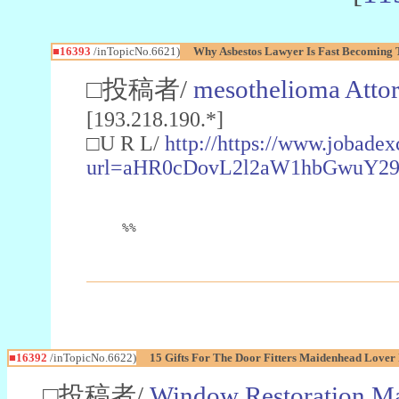
■16393
/inTopicNo.6621)
Why Asbestos Lawyer Is Fast Becoming 
□投稿者/
mesothelioma Atto
[193.218.190.*]
□U R L/
http://https://www.jobade
url=aHR0cDovL2l2aW1hbGwuY2
%%
■16392
/inTopicNo.6622)
15 Gifts For The Door Fitters Maidenhead Lover 
□投稿者/
Window Restoration M