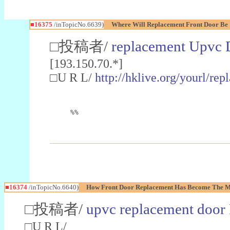
■16375
/inTopicNo.6639)
Where Will Replacement Front Door Be 
□投稿者/
replacement Upvc 
[193.150.70.*]
□U R L/
http://hklive.org/yourl/r
%%
■16374
/inTopicNo.6640)
How Front Door Replacement Has Become The Mo
□投稿者/
upvc replacement door 
□U R L/