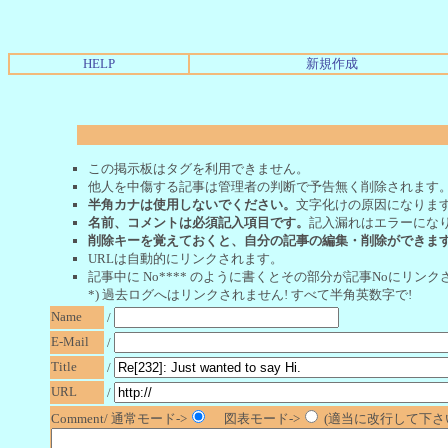
HELP
新規作成
この掲示板はタグを利用できません。
他人を中傷する記事は管理者の判断で予告無く削除されます
半角カナは使用しないでください。
文字化けの原因になりま
名前、コメントは必須記入項目です。
記入漏れはエラーにな
削除キーを覚えておくと、自分の記事の編集・削除ができま
URLは自動的にリンクされます。
記事中に No**** のように書くとその部分が記事Noにリンクさ
*) 過去ログへはリンクされません! すべて半角英数字で!
Name
/
E-Mail
/
Title
/
URL
/
Comment/ 通常モード->
図表モード->
(適当に改行して下さい