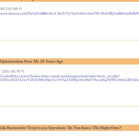
193.218.190.*]
rk.php?d=www.timeout.ru%2Fin%2FaHR0cDovL3kuY2VyYmVsbGUubmV0L3Nob3BjYmRlbGlxdWlkN
Optimization Near Me 20 Years Ago
 [193.150.70.*]
d/CookiePolicy.action?backto=https://omsk.media/engine/dude/index/leech_out.php?
85OTcwOC81X2xvY2FsX3Nlb19jb21wYW5pZXNfbmVhcl9tZV9wcm9qZWN0c19mb3JfZXZlc
nk Borneoslot Terpercaya Questions: Do You Know The Right Ones?