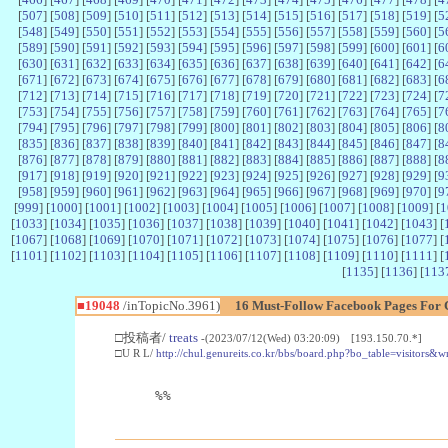
[
507
] [
508
] [
509
] [
510
] [
511
] [
512
] [
513
] [
514
] [
515
] [
516
] [
517
] [
518
] [
519
] [
5
[
548
] [
549
] [
550
] [
551
] [
552
] [
553
] [
554
] [
555
] [
556
] [
557
] [
558
] [
559
] [
560
] [
5
[
589
] [
590
] [
591
] [
592
] [
593
] [
594
] [
595
] [
596
] [
597
] [
598
] [
599
] [
600
] [
601
] [
6
[
630
] [
631
] [
632
] [
633
] [
634
] [
635
] [
636
] [
637
] [
638
] [
639
] [
640
] [
641
] [
642
] [
6
[
671
] [
672
] [
673
] [
674
] [
675
] [
676
] [
677
] [
678
] [
679
] [
680
] [
681
] [
682
] [
683
] [
6
[
712
] [
713
] [
714
] [
715
] [
716
] [
717
] [
718
] [
719
] [
720
] [
721
] [
722
] [
723
] [
724
] [
7
[
753
] [
754
] [
755
] [
756
] [
757
] [
758
] [
759
] [
760
] [
761
] [
762
] [
763
] [
764
] [
765
] [
7
[
794
] [
795
] [
796
] [
797
] [
798
] [
799
] [
800
] [
801
] [
802
] [
803
] [
804
] [
805
] [
806
] [
8
[
835
] [
836
] [
837
] [
838
] [
839
] [
840
] [
841
] [
842
] [
843
] [
844
] [
845
] [
846
] [
847
] [
8
[
876
] [
877
] [
878
] [
879
] [
880
] [
881
] [
882
] [
883
] [
884
] [
885
] [
886
] [
887
] [
888
] [
8
[
917
] [
918
] [
919
] [
920
] [
921
] [
922
] [
923
] [
924
] [
925
] [
926
] [
927
] [
928
] [
929
] [
9
[
958
] [
959
] [
960
] [
961
] [
962
] [
963
] [
964
] [
965
] [
966
] [
967
] [
968
] [
969
] [
970
] [
9
[
999
] [
1000
] [
1001
] [
1002
] [
1003
] [
1004
] [
1005
] [
1006
] [
1007
] [
1008
] [
1009
] [
1
[
1033
] [
1034
] [
1035
] [
1036
] [
1037
] [
1038
] [
1039
] [
1040
] [
1041
] [
1042
] [
1043
] [
[
1067
] [
1068
] [
1069
] [
1070
] [
1071
] [
1072
] [
1073
] [
1074
] [
1075
] [
1076
] [
1077
] [
[
1101
] [
1102
] [
1103
] [
1104
] [
1105
] [
1106
] [
1107
] [
1108
] [
1109
] [
1110
] [
1111
] [
[
1135
] [
1136
] [
113
■19048
/inTopicNo.3961)
16 Must-Follow Facebook Pages For C
□投稿者/
treats
-(2023/07/12(Wed) 03:20:09) [193.150.70.*]
□U R L/
http://chul.genureits.co.kr/bbs/board.php?bo_table=visitors&
%%