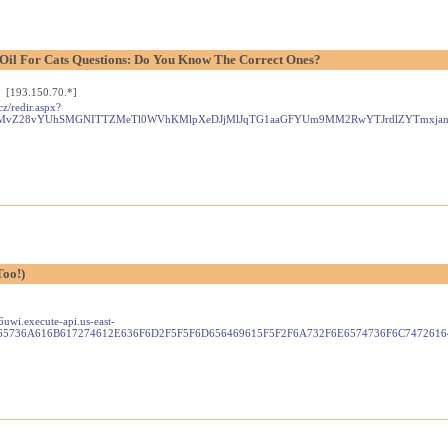
l For Cats Questions: Do You Know The Correct Ones?
 [193.150.70.*]
cz/redir.aspx?
nb2wudXMvZ28vYUhSMGNITTZMeTl0WVhKMlpXeDJjMlJqTG1aaGFYUm9MM2RwYTJrdlZYTmxj
Too!)
uwi.execute-api.us-east-
565736A616B617274612E636F6D2F5F5F6D656469615F5F2F6A732F6E6574736F6C7472616