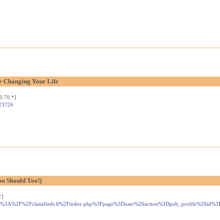
r Changing Your Life
0.70.*]
523726
u Should Too!)
*]
url=https%3A%2F%2Fclassifieds.lt%2Findex.php%3Fpage%3Duser%26action%3Dpub_profile%26id