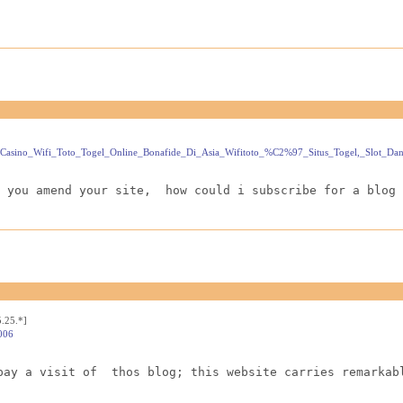
ve_Casino_Wifi_Toto_Togel_Online_Bonafide_Di_Asia_Wifitoto_%C2%97_Situs_Togel,_Slot_Da
 you amend your site,  how could i subscribe for a blog 
.25.*]
006
pay a visit of  thos blog; this website carries remarkab