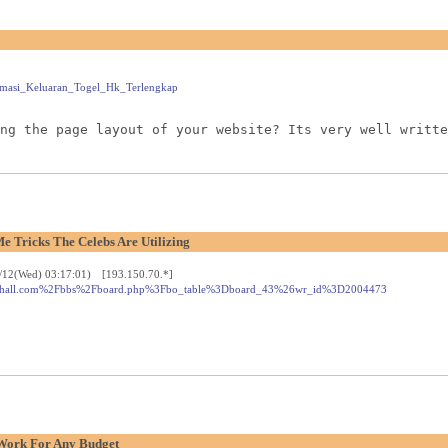
formasi_Keluaran_Togel_Hk_Terlengkap
ng the page layout of your website? Its very well writte
e Tricks The Celebs Are Utilizing
/12(Wed) 03:17:01) [193.150.70.*]
ularthall.com%2Fbbs%2Fboard.php%3Fbo_table%3Dboard_43%26wr_id%3D2004473
 Work For Any Budget