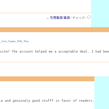
→
引用返信
/
返信
/ チェック-
n_Live_Casino_Wifi_Toto
site? The account helped me a acceptable deal. I had bee
le and genuinely good stufff in favor of readers.