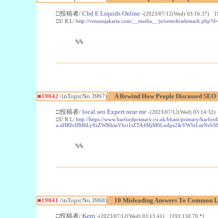
□投稿者/
Cbd E Liquids Online
-(2023/07/12(Wed) 03:16:37) [
□U R L/
http://venuesjakarta.com/__media__/js/netsoltradema
%%
■19042
/inTopicNo.3967)
A Rewind How People Discussed SEO 
□投稿者/
local seo Expert near me
-(2023/07/12(Wed) 03:14:32)
□U R L/
http://https://www.barfordprimary.co.uk/bham/primary/barfor
a:aHR0cHM6Ly9zZW8tbmVhci1tZTA4MjM0Lndpa2lkYW5rLmNvbS
%%
■19041
/inTopicNo.3968)
10 Misleading Answers To Common Li
□投稿者/
Kerri
-(2023/07/12(Wed) 03:13:41) [193.150.70.*]