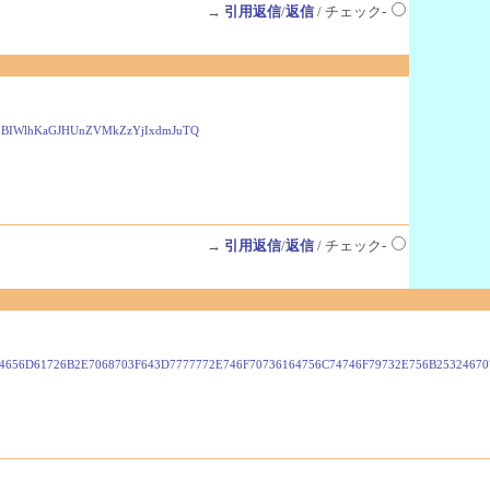
→
引用返信
/
返信
/ チェック-
anBIWlhKaGJHUnZVMkZzYjIxdmJuTQ
→
引用返信
/
返信
/ チェック-
4656D61726B2E7068703F643D7777772E746F70736164756C74746F79732E756B25324670