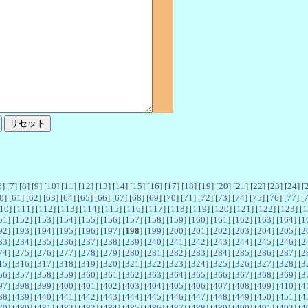
6
] [
7
] [
8
] [
9
] [
10
] [
11
] [
12
] [
13
] [
14
] [
15
] [
16
] [
17
] [
18
] [
19
] [
20
] [
21
] [
22
] [
23
] [
24
] [
0
] [
61
] [
62
] [
63
] [
64
] [
65
] [
66
] [
67
] [
68
] [
69
] [
70
] [
71
] [
72
] [
73
] [
74
] [
75
] [
76
] [
77
] [
10
] [
111
] [
112
] [
113
] [
114
] [
115
] [
116
] [
117
] [
118
] [
119
] [
120
] [
121
] [
122
] [
123
] [
1
51
] [
152
] [
153
] [
154
] [
155
] [
156
] [
157
] [
158
] [
159
] [
160
] [
161
] [
162
] [
163
] [
164
] [
1
92
] [
193
] [
194
] [
195
] [
196
] [
197
] [
198
] [
199
] [
200
] [
201
] [
202
] [
203
] [
204
] [
205
] [
2
33
] [
234
] [
235
] [
236
] [
237
] [
238
] [
239
] [
240
] [
241
] [
242
] [
243
] [
244
] [
245
] [
246
] [
2
74
] [
275
] [
276
] [
277
] [
278
] [
279
] [
280
] [
281
] [
282
] [
283
] [
284
] [
285
] [
286
] [
287
] [
2
15
] [
316
] [
317
] [
318
] [
319
] [
320
] [
321
] [
322
] [
323
] [
324
] [
325
] [
326
] [
327
] [
328
] [
3
56
] [
357
] [
358
] [
359
] [
360
] [
361
] [
362
] [
363
] [
364
] [
365
] [
366
] [
367
] [
368
] [
369
] [
3
97
] [
398
] [
399
] [
400
] [
401
] [
402
] [
403
] [
404
] [
405
] [
406
] [
407
] [
408
] [
409
] [
410
] [
4
38
] [
439
] [
440
] [
441
] [
442
] [
443
] [
444
] [
445
] [
446
] [
447
] [
448
] [
449
] [
450
] [
451
] [
4
79
] [
480
] [
481
] [
482
] [
483
] [
484
] [
485
] [
486
] [
487
] [
488
] [
489
] [
490
] [
491
] [
492
] [
4