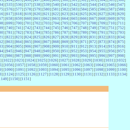
34
] [
535
] [
536
] [
537
] [
538
] [
539
] [
540
] [
541
] [
542
] [
543
] [
544
] [
545
] [
546
] [
547
]
75
] [
576
] [
577
] [
578
] [
579
] [
580
] [
581
] [
582
] [
583
] [
584
] [
585
] [
586
] [
587
] [
588
]
16
] [
617
] [
618
] [
619
] [
620
] [
621
] [
622
] [
623
] [
624
] [
625
] [
626
] [
627
] [
628
] [
629
]
57
] [
658
] [
659
] [
660
] [
661
] [
662
] [
663
] [
664
] [
665
] [
666
] [
667
] [
668
] [
669
] [
670
]
98
] [
699
] [
700
] [
701
] [
702
] [
703
] [
704
] [
705
] [
706
] [
707
] [
708
] [
709
] [
710
] [
711
]
39
] [
740
] [
741
] [
742
] [
743
] [
744
] [
745
] [
746
] [
747
] [
748
] [
749
] [
750
] [
751
] [
752
]
80
] [
781
] [
782
] [
783
] [
784
] [
785
] [
786
] [
787
] [
788
] [
789
] [
790
] [
791
] [
792
] [
793
]
21
] [
822
] [
823
] [
824
] [
825
] [
826
] [
827
] [
828
] [
829
] [
830
] [
831
] [
832
] [
833
] [
834
]
62
] [
863
] [
864
] [
865
] [
866
] [
867
] [
868
] [
869
] [
870
] [
871
] [
872
] [
873
] [
874
] [
875
]
03
] [
904
] [
905
] [
906
] [
907
] [
908
] [
909
] [
910
] [
911
] [
912
] [
913
] [
914
] [
915
] [
916
]
44
] [
945
] [
946
] [
947
] [
948
] [
949
] [
950
] [
951
] [
952
] [
953
] [
954
] [
955
] [
956
] [
957
]
85
] [
986
] [
987
] [
988
] [
989
] [
990
] [
991
] [
992
] [
993
] [
994
] [
995
] [
996
] [
997
] [
998
]
1
] [
1022
] [
1023
] [
1024
] [
1025
] [
1026
] [
1027
] [
1028
] [
1029
] [
1030
] [
1031
] [
1032
]
5
] [
1056
] [
1057
] [
1058
] [
1059
] [
1060
] [
1061
] [
1062
] [
1063
] [
1064
] [
1065
] [
1066
]
9
] [
1090
] [
1091
] [
1092
] [
1093
] [
1094
] [
1095
] [
1096
] [
1097
] [
1098
] [
1099
] [
1100
]
3
] [
1124
] [
1125
] [
1126
] [
1127
] [
1128
] [
1129
] [
1130
] [
1131
] [
1132
] [
1133
] [
1134
]
1149
] [
1150
] [
1151
]