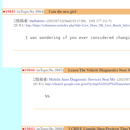
■19045
/inTopicNo.3964)
I am the new girl
□投稿者/
mafiatoto
-(2023/07/12(Wed) 03:17:06) [181.177.111.*]
□U R L/
http://https://wikisenior.es/index.php?title=Live_Draw_Hk_Live_Result_In
I was wondering if you ever considered changi
■19044
/inTopicNo.3965)
Learn The Vehicle Diagnostics Near M
□投稿者/
Mobile Auto Diagnostic Services Near Me
-(2023/07
□U R L/
http://clients1.google.com.gi/url?q=http%3A%2F%2Fhane
%%
■19043
/inTopicNo.3966)
5 CBD E Liquids Shop Projects That