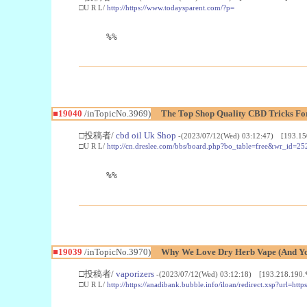
□U R L/
http://https://www.todaysparent.com/?p=
%%
■19040
/inTopicNo.3969)
The Top Shop Quality CBD Tricks Fo
□投稿者/
cbd oil Uk Shop
-(2023/07/12(Wed) 03:12:47) [193.15
□U R L/
http://cn.dreslee.com/bbs/board.php?bo_table=free&wr_id=2
%%
■19039
/inTopicNo.3970)
Why We Love Dry Herb Vape (And Yo
□投稿者/
vaporizers
-(2023/07/12(Wed) 03:12:18) [193.218.190.
□U R L/
http://https://anadibank.bubble.info/iloan/redirect.xsp?