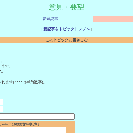
意見・要望
新着記事
[
親記事をトピックトップへ
]
このトピックに書きこむ
。
す。
ります。
す。
れます(****は半角数字)。
/半角10000文字以内)