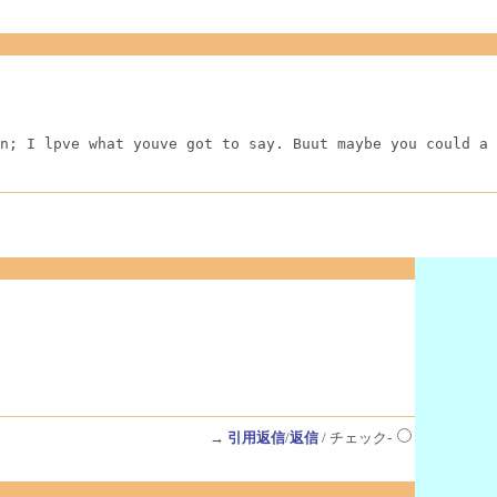
n; I lpve what youve got to say. Buut maybe you could a 
→
引用返信
/
返信
/ チェック-