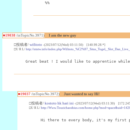
%%
■19038
/inTopicNo.3971)
I am the new guy
□投稿者/
wifitoto
-(2023/07/12(Wed) 03:11:50) [140.99.28.*]
□U R L/
http://ntntw.info/index.php/Wifitoto_%C2%97_Situs_Togel,_Slot_Dan_Li
Great beat ! I would like to apprentice while
■19037
/inTopicNo.3972)
Just wanted to say Hi!
□投稿者/
kostoto hk hari ini
-(2023/07/12(Wed) 03:11:30) [172.245
□U R L/
http://Www.Touzichaoshius.com/home.php?mod=space&uid=142
Hi there to every body, it's my first 