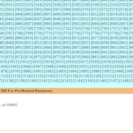
20
] [
521
] [
522
] [
523
] [
524
] [
525
] [
526
] [
527
] [
528
] [
529
] [
530
] [
531
] [
532
] [
533
] [
5
61
] [
562
] [
563
] [
564
] [
565
] [
566
] [
567
] [
568
] [
569
] [
570
] [
571
] [
572
] [
573
] [
574
] [
5
02
] [
603
] [
604
] [
605
] [
606
] [
607
] [
608
] [
609
] [
610
] [
611
] [
612
] [
613
] [
614
] [
615
] [
6
43
] [
644
] [
645
] [
646
] [
647
] [
648
] [
649
] [
650
] [
651
] [
652
] [
653
] [
654
] [
655
] [
656
] [
6
84
] [
685
] [
686
] [
687
] [
688
] [
689
] [
690
] [
691
] [
692
] [
693
] [
694
] [
695
] [
696
] [
697
] [
6
25
] [
726
] [
727
] [
728
] [
729
] [
730
] [
731
] [
732
] [
733
] [
734
] [
735
] [
736
] [
737
] [
738
] [
7
66
] [
767
] [
768
] [
769
] [
770
] [
771
] [
772
] [
773
] [
774
] [
775
] [
776
] [
777
] [
778
] [
779
] [
7
07
] [
808
] [
809
] [
810
] [
811
] [
812
] [
813
] [
814
] [
815
] [
816
] [
817
] [
818
] [
819
] [
820
] [
8
48
] [
849
] [
850
] [
851
] [
852
] [
853
] [
854
] [
855
] [
856
] [
857
] [
858
] [
859
] [
860
] [
861
] [
8
89
] [
890
] [
891
] [
892
] [
893
] [
894
] [
895
] [
896
] [
897
] [
898
] [
899
] [
900
] [
901
] [
902
] [
9
30
] [
931
] [
932
] [
933
] [
934
] [
935
] [
936
] [
937
] [
938
] [
939
] [
940
] [
941
] [
942
] [
943
] [
9
71
] [
972
] [
973
] [
974
] [
975
] [
976
] [
977
] [
978
] [
979
] [
980
] [
981
] [
982
] [
983
] [
984
] [
9
010
] [
1011
] [
1012
] [
1013
] [
1014
] [
1015
] [
1016
] [
1017
] [
1018
] [
1019
] [
1020
] [
102
1044
] [
1045
] [
1046
] [
1047
] [
1048
] [
1049
] [
1050
] [
1051
] [
1052
] [
1053
] [
1054
] [
105
1078
] [
1079
] [
1080
] [
1081
] [
1082
] [
1083
] [
1084
] [
1085
] [
1086
] [
1087
] [
1088
] [
108
1112
] [
1113
] [
1114
] [
1115
] [
1116
] [
1117
] [
1118
] [
1119
] [
1120
] [
1121
] [
1122
] [
112
7
] [
1138
] [
1139
] [
1140
] [
1141
] [
1142
] [
1143
] [
1144
] [
1145
] [
1146
] [
1147
] [
1148
] [
BD For Pet-Related Businesses
wr_id=588802