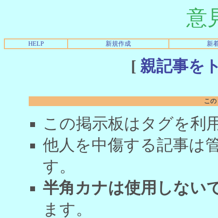
意
HELP
新規作成
新
[
親記事を
この
この掲示板はタグを利
他人を中傷する記事は
す。
半角カナは使用しない
ます。