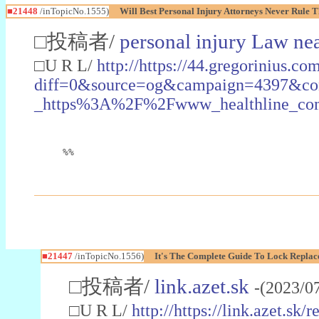
■21448
/inTopicNo.1555)
Will Best Personal Injury Attorneys Never Rule 
□投稿者/
personal injury Law ne
□U R L/
http://https://44.gregorinius.co
diff=0&source=og&campaign=4397&c
_https%3A%2F%2Fwww_healthline_com%
%%
■21447
/inTopicNo.1556)
It's The Complete Guide To Lock Repla
□投稿者/
link.azet.sk
-(2023/0
□U R L/
http://https://link.azet.