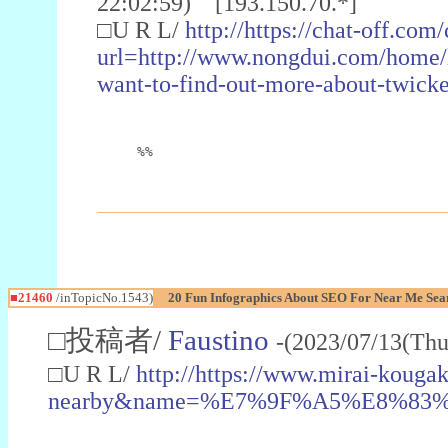
22:02:59) [193.150.70.*]
□U R L/
http://https://chat-off.com
url=http://www.nongdui.com/home/l
want-to-find-out-more-about-twic
%%
■21460
/inTopicNo.1543)
20 Fun Infographics About SEO For Near Me Sea
□投稿者/
Faustino
-(2023/07/13(Thu
□U R L/
http://https://www.mirai-koug
nearby&name=%E7%9F%A5%E8%