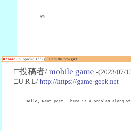
%%
■21446
/inTopicNo.1557)
I am the new girl
□投稿者/
mobile game
-(2023/07/1
□U R L/
http://https://game-geek.net
Hello, Neat post. There is a problem along wi