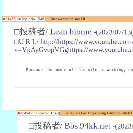
■21455
/inTopicNo.1548)
Just wanted to say Hi.
□投稿者/
Lean biome
-(2023/07/13
□U R L/
http://https://www.youtube.com
v=VpAyGvopVGghttps://www.youtube
Because the admin of this site is working, no
■21454
/inTopicNo.1549)
24 Hours For Improving Glimmerstick E
□投稿者/
Bbs.94kk.net
-(2023