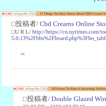
■21462
/inTopicNo.1541)
15 Things You Don't Know About CBD Creams St
□投稿者/
Cbd Creams Online Sto
□U R L/
http://https://cn.nytimes.com
5.0.13%2Fbbs%2Fboard.php%3Fbo_
%%
■21461
/inTopicNo.1542)
10 Factors To Know Concerning Twicken
□投稿者/
Double Glazed Wi