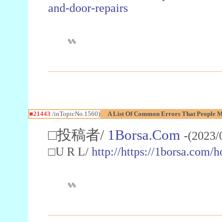
and-door-repairs
%%
■21443
/inTopicNo.1560)
A List Of Common Errors That People M
□投稿者/
1Borsa.Com
-(2023/
□U R L/
http://https://1borsa.com/
%%