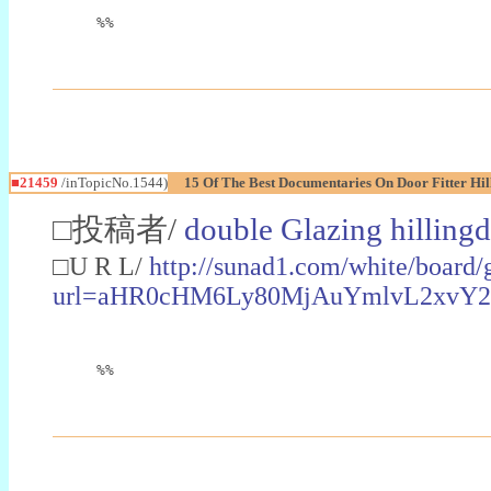
%%
■21459
/inTopicNo.1544)
15 Of The Best Documentaries On Door Fitter Hi
□投稿者/
double Glazing hilling
□U R L/
http://sunad1.com/white/board/
url=aHR0cHM6Ly80MjAuYmlvL2xvY
%%