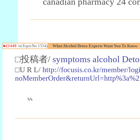
canadian pharmacy 24 co
■21449
/inTopicNo.1554)
What Alcohol Detox Experts Want You To Know
□投稿者/
symptoms alcohol Det
□U R L/
http://focusis.co.kr/member/log
noMemberOrder&returnUrl=http%3a%
%%