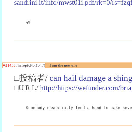
sandrini.it/info/mwst01i.pdf/rk=0
%%
■21456
/inTopicNo.1547)
I am the new one
□投稿者/
can hail damage a shing
□U R L/
http://https://wefunder.com/bri
Somebody essentially lend a hand to make seve