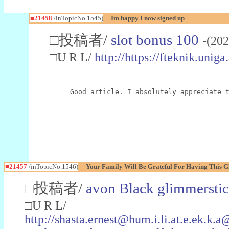
■21458
/inTopicNo.1545)
Im happy I now signed up
□投稿者/
slot bonus 100
-(20
□U R L/
http://https://fteknik.unig
Good article. I absolutely appreciate 
■21457
/inTopicNo.1546)
Your Family Will Be Grateful For Having This G
□投稿者/
avon Black glimmersti
□U R L/
http://shasta.ernest@hum.i.li.at.e.ek.