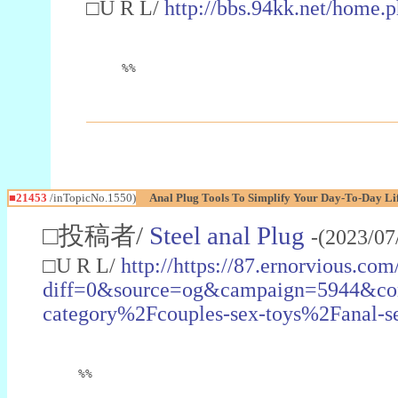
□U R L/
http://bbs.94kk.net/hom
%%
■21453
/inTopicNo.1550)
Anal Plug Tools To Simplify Your Day-To-Day Li
□投稿者/
Steel anal Plug
-(2023/07
□U R L/
http://https://87.ernorvious.co
diff=0&source=og&campaign=5944&con
category%2Fcouples-sex-toys%2Fanal-s
%%