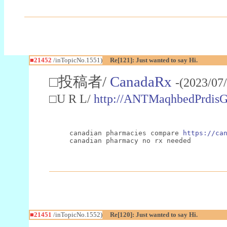
■21452
/inTopicNo.1551)
Re[121]: Just wanted to say Hi.
□投稿者/
CanadaRx
-(2023/07
□U R L/
http://ANTMaqhbedPrdis
canadian pharmacies compare 
https://ca
canadian pharmacy no rx needed
■21451
/inTopicNo.1552)
Re[120]: Just wanted to say Hi.