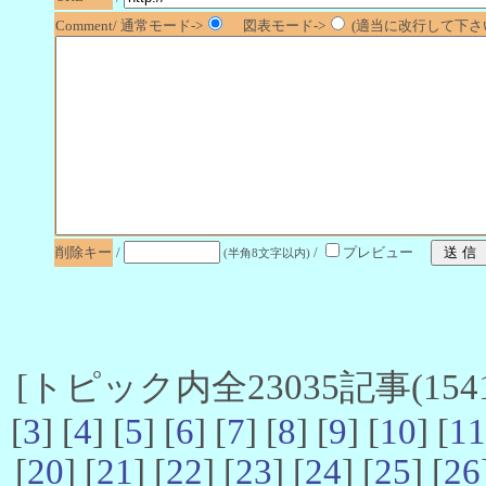
Comment/ 通常モード->
図表モード->
(適当に改行して下さい
削除キー
/
/
プレビュー
(半角8文字以内)
[トピック内全23035記事(1541-
[
3
] [
4
] [
5
] [
6
] [
7
] [
8
] [
9
] [
10
] [
11
[
20
] [
21
] [
22
] [
23
] [
24
] [
25
] [
26