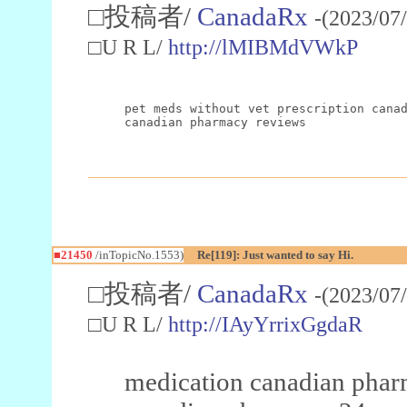
□投稿者/
CanadaRx
-(2023/07
□U R L/
http://lMIBMdVWkP
pet meds without vet prescription cana
canadian pharmacy reviews
■21450
/inTopicNo.1553)
Re[119]: Just wanted to say Hi.
□投稿者/
CanadaRx
-(2023/07
□U R L/
http://IAyYrrixGgdaR
medication canadian pha