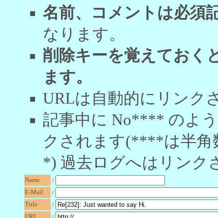
名前、コメントは必須
なります。
削除キーを覚えておく
ます。
URLは自動的にリンク
記事中に No**** 
クされます(****は半角
*) 過去ログへはリンク
Name
/
E-Mail
/
Title
/
URL
/