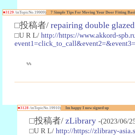
■3129
/inTopicNo.19909)
7 Simple Tips For Moving Your Door Fitting Bas
□投稿者/
repairing double glaze
□U R L/
http://https://www.akkord-spb.ru
event1=click_to_call&event2=&event3=&
%%
■3128
/inTopicNo.19910)
Im happy I now signed up
□投稿者/
zLibrary
-(2023/06/2
□U R L/
http://https://zlibrary-asia.