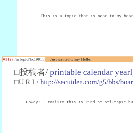
This is a topic that is near to my hea
■3127
/inTopicNo.19911)
Just wanted to say Hello.
□投稿者/
printable calendar year
□U R L/
http://secuidea.com/g5/bbs/b
Howdy! I realize this is kind of off-topic bu