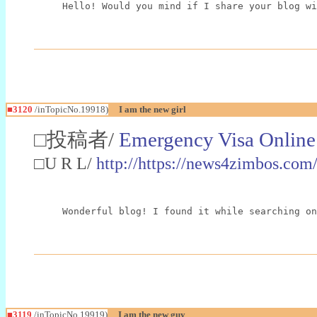
Hello! Would you mind if I share your blog wi
■3120
/inTopicNo.19918)
I am the new girl
□投稿者/
Emergency Visa Online
□U R L/
http://https://news4zimbos.com/
Wonderful blog! I found it while searching on
■3119
/inTopicNo.19919)
I am the new guy