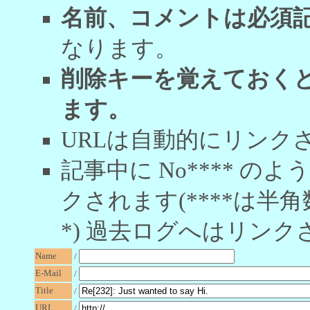
名前、コメントは必須
なります。
削除キーを覚えておく
ます。
URLは自動的にリンク
記事中に No**** 
クされます(****は半角
*) 過去ログへはリンク
Name
/
E-Mail
/
Title
/
URL
/