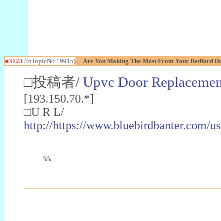
■3123
/inTopicNo.19915)
Are You Making The Most From Your Bedford 
□投稿者/
Upvc Door Replacement
[193.150.70.*]
□U R L/
http://https://www.bluebirdbanter.c
%%