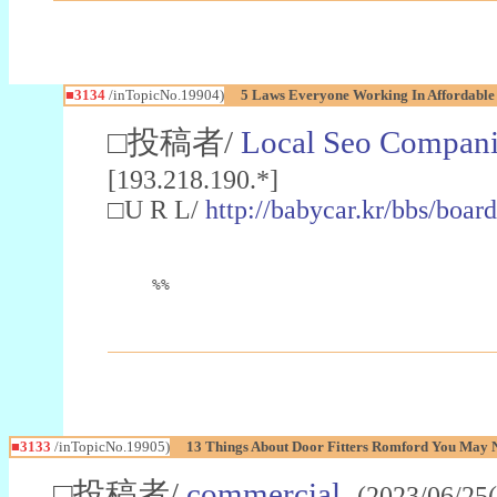
■3134
/inTopicNo.19904)
5 Laws Everyone Working In Affordabl
□投稿者/
Local Seo Compani
[193.218.190.*]
□U R L/
http://babycar.kr/bbs/boa
%%
■3133
/inTopicNo.19905)
13 Things About Door Fitters Romford You May 
□投稿者/
commercial
-(2023/06/25