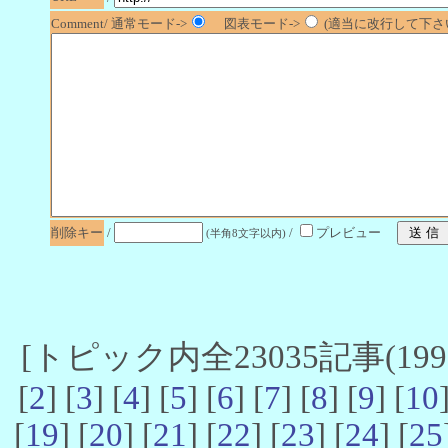
Comment/ 通常モード->
図表モード->
(適当に改行して下さい
削除キー
/
/
プレビュー
(半角8文字以内)
[トピック内全23035記事(19901
[
2
] [
3
] [
4
] [
5
] [
6
] [
7
] [
8
] [
9
] [
10
[
19
] [
20
] [
21
] [
22
] [
23
] [
24
] [
25