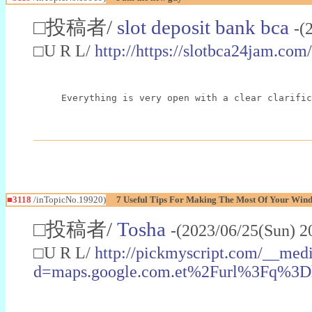
□投稿者/
slot deposit bank bca
-(
□U R L/
http://https://slotbca24jam.com/
Everything is very open with a clear clarific
■3118
/inTopicNo.19920)
7 Useful Tips For Making The Most Of Your Wind
□投稿者/
Tosha
-(2023/06/25(Sun) 2
□U R L/
http://pickmyscript.com/__medi
d=maps.google.com.et%2Furl%3Fq