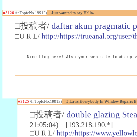
■3126
/inTopicNo.19912)
Just wanted to say Hello.
□投稿者/
daftar akun pragmatic 
□U R L/
http://https://trueanal.org/user/t
Nice blog here! Also your web site loads up v
■3125
/inTopicNo.19913)
5 Laws Everybody In Window Repairs B
□投稿者/
double glazing Ste
21:05:04) [193.218.190.*]
□U R L/
http://https://www.yellow