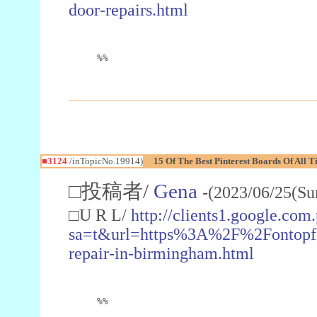
door-repairs.html
%%
■3124
/inTopicNo.19914)
15 Of The Best Pinterest Boards Of Al
□投稿者/
Gena
-(2023/06/25(Su
□U R L/
http://clients1.google.com.
sa=t&url=https%3A%2F%2Fontopf
repair-in-birmingham.html
%%