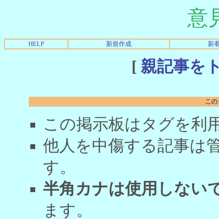
意
HELP
新規作成
新
[
親記事を
この
この掲示板はタグを利
他人を中傷する記事は
す。
半角カナは使用しない
ます。