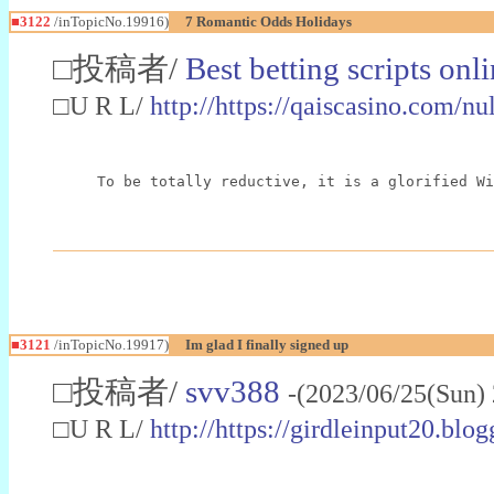
■3122
/inTopicNo.19916)
7 Romantic Odds Holidays
□投稿者/
Best betting scripts onl
□U R L/
http://https://qaiscasino.com/nu
To be totally reductive, it is a glorified W
■3121
/inTopicNo.19917)
Im glad I finally signed up
□投稿者/
svv388
-(2023/06/25(Sun)
□U R L/
http://https://girdleinput20.bl