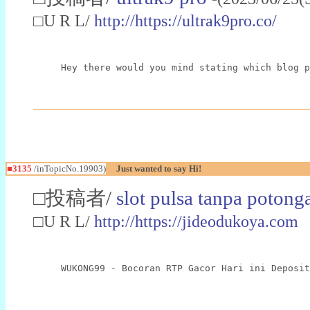
□U R L/
http://https://ultrak9pro.co/
Hey there would you mind stating which blog p
■3135
/inTopicNo.19903)
Just wanted to say Hi!
□投稿者/
slot pulsa tanpa potong
□U R L/
http://https://jideodukoya.com
WUKONG99 - Bocoran RTP Gacor Hari ini Deposit