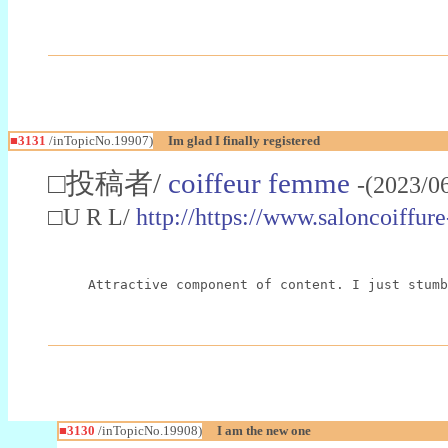
■3131
/inTopicNo.19907)
Im glad I finally registered
□投稿者/
coiffeur femme
-(2023/0
□U R L/
http://https://www.saloncoiffu
Attractive component of content. I just stumb
■3130
/inTopicNo.19908)
I am the new one