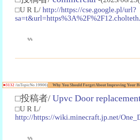
□U R L/
http://https://cse.google.pl/url?
sa=t&url=https%3A%2F%2F12.cholt
%%
■3132
/inTopicNo.19906)
Why You Should Forget About Improving Your Bi
□投稿者/
Upvc Door replacement 
□U R L/
http://https://wiki.minecraft.jp.net/O
%%