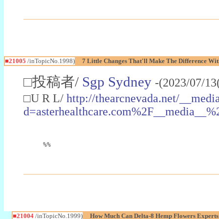
■21005
/inTopicNo.1998)
7 Little Changes That'll Make The Difference Wi
□投稿者/
Sgp Sydney
-(2023/07/13
□U R L/
http://thearcnevada.net/__medi
d=asterhealthcare.com%2F__media__%
%%
■21004
/inTopicNo.1999)
How Much Can Delta-8 Hemp Flowers Expert