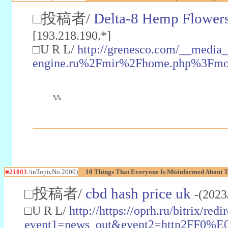
□投稿者/
Delta-8 Hemp Flower
[193.218.190.*]
□U R L/
http://grenesco.com/__media_
engine.ru%2Fmir%2Fhome.php%3Fm
%%
■21003
/inTopicNo.2000)
10 Things That Everyone Is Misinformed About
□投稿者/
cbd hash price uk
-(2023
□U R L/
http://https://oprh.ru/bitrix/redi
event1=news_out&event2=http2FF0