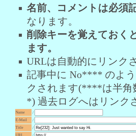
名前、コメントは必須
なります。
削除キーを覚えておく
ます。
URLは自動的にリンク
記事中に No**** 
クされます(****は半角
*) 過去ログへはリンク
Name
/
E-Mail
/
Title
/
URL
/