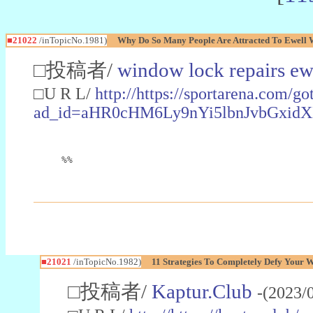
■21022
/inTopicNo.1981)
Why Do So Many People Are Attracted To Ewell
□投稿者/
window lock repairs ew
□U R L/
http://https://sportarena.com/go
ad_id=aHR0cHM6Ly9nYi5lbnJvbGxi
%%
■21021
/inTopicNo.1982)
11 Strategies To Completely Defy Your
□投稿者/
Kaptur.Club
-(2023/