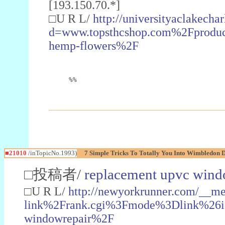
[193.150.70.*]
□U R L/
http://universityaclakech
d=www.topsthcshop.com%2Fproduct
hemp-flowers%2F
%%
■21010
/inTopicNo.1993)
7 Simple Tricks To Totally You Into Wimbledon 
□投稿者/
replacement upvc win
□U R L/
http://newyorkrunner.com/__m
link%2Frank.cgi%3Fmode%3Dlink%26
windowrepair%2F