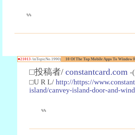
%%
■21013
/inTopicNo.1990)
10 Of The Top Mobile Apps To Window R
□投稿者/
constantcard.com
-
□U R L/
http://https://www.consta
island/canvey-island-door-and-wind
%%