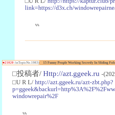
□U R L/
http://https://kaptur.club/
link=https://d3x.ch/windowrepair
%%
■21020
/inTopicNo.1983)
15 Funny People Working Secretly In Sliding Fo
□投稿者/
Http://azt.ggeek.ru
-(20
□U R L/
http://azt.ggeek.ru/azt-zbt.php?
p=ggeek&backurl=http%3A%2F%2Fwww
windowrepair%2F
%%