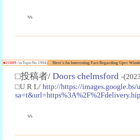
%%
■21009
/inTopicNo.1994)
Here's An Interesting Fact Regarding Upvc Win
□投稿者/
Doors chelmsford
-(202
□U R L/
http://https://images.google.bs/u
sa=t&url=https%3A%2F%2Fdeliver
%%