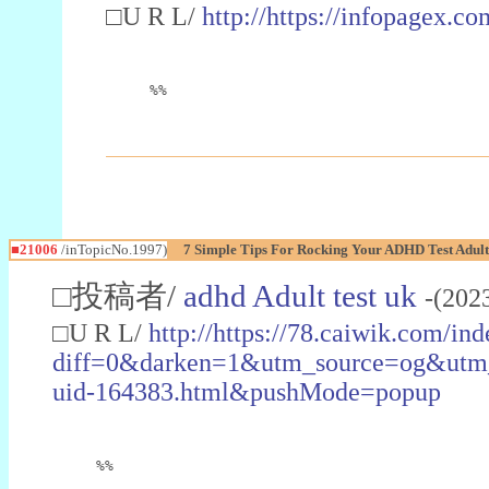
□U R L/
http://https://infopagex.co
%%
■21006
/inTopicNo.1997)
7 Simple Tips For Rocking Your ADHD Test Adult
□投稿者/
adhd Adult test uk
-(202
□U R L/
http://https://78.caiwik.com/i
diff=0&darken=1&utm_source=og&ut
uid-164383.html&pushMode=popup
%%