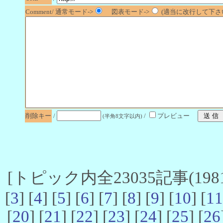
Comment/ 通常モード->
図表モード->
(適当に改行して下さい
削除キー
/
/
プレビュー
(半角8文字以内)
[トピック内全23035記事(1981-
[
3
] [
4
] [
5
] [
6
] [
7
] [
8
] [
9
] [
10
] [
11
[
20
] [
21
] [
22
] [
23
] [
24
] [
25
] [
26