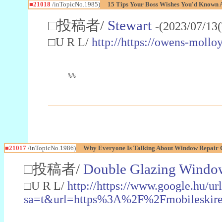
■21018
/inTopicNo.1985)
15 Tips Your Boss Wishes You'd Known A
□投稿者/
Stewart
-(2023/07/13
□U R L/
http://https://owens-mollo
%%
■21017
/inTopicNo.1986)
Why Everyone Is Talking About Window Repair 
□投稿者/
Double Glazing Windo
□U R L/
http://https://www.google.hu/ur
sa=t&url=https%3A%2F%2Fmobileskir