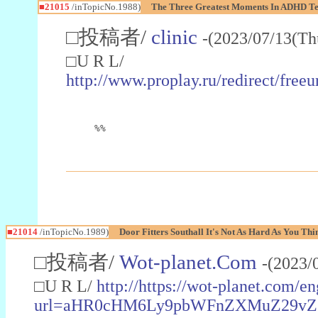
■21015
/inTopicNo.1988)
The Three Greatest Moments In ADHD Tes
□投稿者/
clinic
-(2023/07/13(Th
□U R L/
http://www.proplay.ru/redirect/fre
%%
■21014
/inTopicNo.1989)
Door Fitters Southall It's Not As Hard As You Thi
□投稿者/
Wot-planet.Com
-(2023/
□U R L/
http://https://wot-planet.com/e
url=aHR0cHM6Ly9pbWFnZXMuZ29vZ2