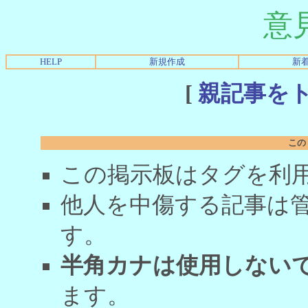
意
HELP
新規作成
新
[
親記事を
この
この掲示板はタグを利
他人を中傷する記事は
す。
半角カナは使用しない
ます。