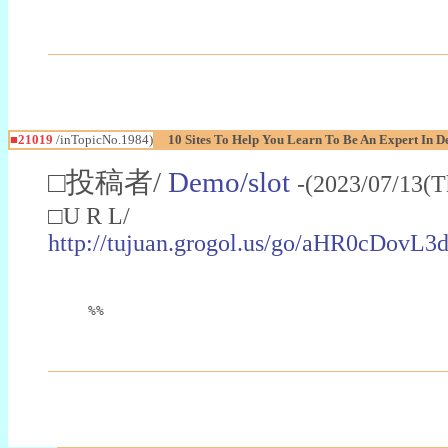
■21019
/inTopicNo.1984)
10 Sites To Help You Learn To Be An Expert In D
□投稿者/
Demo/slot
-(2023/07/13(T
□U R L/
http://tujuan.grogol.us/go/aHR0c
%%