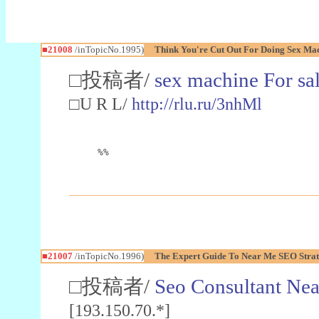
■21008
/inTopicNo.1995)
Think You're Cut Out For Doing Sex Mac
□投稿者/
sex machine For sa
□U R L/
http://rlu.ru/3nhMl
%%
■21007
/inTopicNo.1996)
The Expert Guide To Near Me SEO Stra
□投稿者/
Seo Consultant Ne
[193.150.70.*]