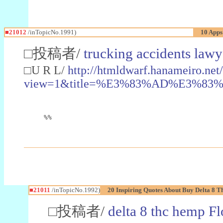
■21012
/inTopicNo.1991)
10 Apps
□投稿者/
trucking accidents law
□U R L/
http://htmldwarf.hanameiro.net/
view=1&title=%E3%83%AD%E3%
%%
■21011
/inTopicNo.1992)
20 Inspiring Quotes About Buy Delta 8 
□投稿者/
delta 8 thc hemp F