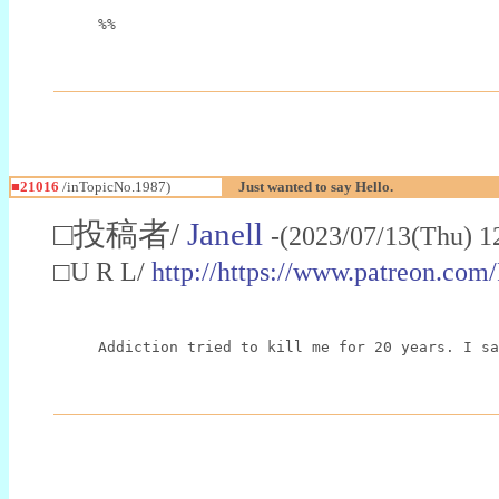
%%
■21016
/inTopicNo.1987)
Just wanted to say Hello.
□投稿者/
Janell
-(2023/07/13(Thu) 1
□U R L/
http://https://www.patreon.com
Addiction tried to kill me for 20 years. I s