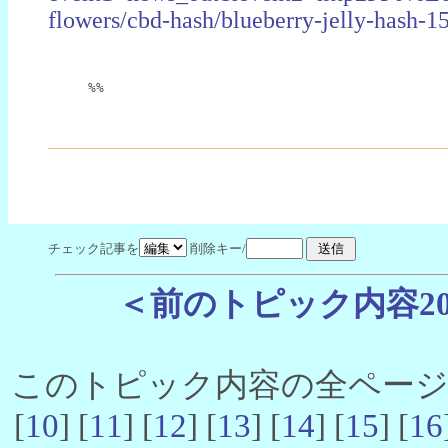
flowers/cbd-hash/blueberry-jelly-hash-1
%%
チェック記事を
削除キー/
＜前のトピック内容2
このトピック内容の全ページ数 
[
10
] [
11
] [
12
] [
13
] [
14
] [
15
] [
16