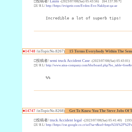
□投稿者/
Laura
-(2023/07/08(Sat) 05:43:56) [64.137.99.*]
□U R L/
http://https://evigetir.com/Evden-Eve-Nakliyat-qa-ae
Incredible a lot of superb tips!
■14748
/inTopicNo.8267)
15 Terms Everybody Within The Semi
□投稿者/
semi truck Accident Case
-(2023/07/08(Sat) 05:43:01)
□U R L/
http://www.aina-company.com/bbs/board.php?bo_table=free
%%
■14747
/inTopicNo.8268)
Get To Know You The Steve Jobs Of T
□投稿者/
truck Accident legal
-(2023/07/08(Sat) 05:41:40) [193
□U R L/
http://https://cse.google.co.cr/url?sa=t&url=https%3A%2F