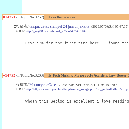
■14753
/inTopicNo.8262)
I am the new one
□投稿者/
tempat cetak stempel 24 jam di jakarta
-(2023/07/08(Sat) 05:47:35
□U R L/
http://gray800.com/board_yPVW66/2333187
Heya i'm for the first time here. I found thi
■14752
/inTopicNo.8263)
Is Tech Making Motorcycle Accident Law Better
□投稿者/
Motorcycle Case
-(2023/07/08(Sat) 05:46:27) [193.150.70.*]
□U R L/
http://https://www.ligra.cloud/app/zoocat_image.php?url_pdf=
whoah this weblog is excellent i love reading