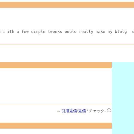
rs ith a few simple tweeks would really make my blolg  s
→
引用返信
/
返信
/ チェック-