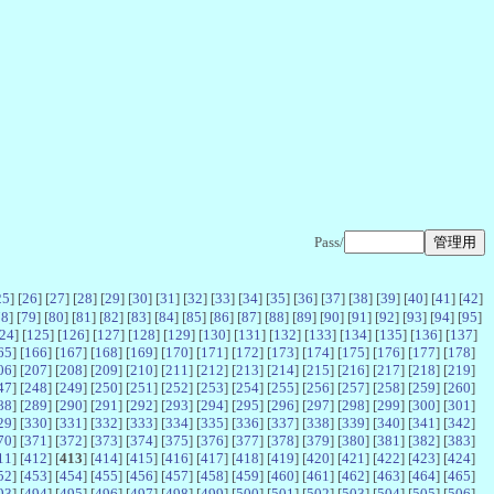
Pass/
25
] [
26
] [
27
] [
28
] [
29
] [
30
] [
31
] [
32
] [
33
] [
34
] [
35
] [
36
] [
37
] [
38
] [
39
] [
40
] [
41
] [
42
]
78
] [
79
] [
80
] [
81
] [
82
] [
83
] [
84
] [
85
] [
86
] [
87
] [
88
] [
89
] [
90
] [
91
] [
92
] [
93
] [
94
] [
95
]
24
] [
125
] [
126
] [
127
] [
128
] [
129
] [
130
] [
131
] [
132
] [
133
] [
134
] [
135
] [
136
] [
137
]
65
] [
166
] [
167
] [
168
] [
169
] [
170
] [
171
] [
172
] [
173
] [
174
] [
175
] [
176
] [
177
] [
178
]
06
] [
207
] [
208
] [
209
] [
210
] [
211
] [
212
] [
213
] [
214
] [
215
] [
216
] [
217
] [
218
] [
219
]
47
] [
248
] [
249
] [
250
] [
251
] [
252
] [
253
] [
254
] [
255
] [
256
] [
257
] [
258
] [
259
] [
260
]
88
] [
289
] [
290
] [
291
] [
292
] [
293
] [
294
] [
295
] [
296
] [
297
] [
298
] [
299
] [
300
] [
301
]
29
] [
330
] [
331
] [
332
] [
333
] [
334
] [
335
] [
336
] [
337
] [
338
] [
339
] [
340
] [
341
] [
342
]
70
] [
371
] [
372
] [
373
] [
374
] [
375
] [
376
] [
377
] [
378
] [
379
] [
380
] [
381
] [
382
] [
383
]
11
] [
412
] [
413
] [
414
] [
415
] [
416
] [
417
] [
418
] [
419
] [
420
] [
421
] [
422
] [
423
] [
424
]
52
] [
453
] [
454
] [
455
] [
456
] [
457
] [
458
] [
459
] [
460
] [
461
] [
462
] [
463
] [
464
] [
465
]
93
] [
494
] [
495
] [
496
] [
497
] [
498
] [
499
] [
500
] [
501
] [
502
] [
503
] [
504
] [
505
] [
506
]