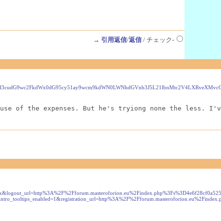
→
引用返信
/
返信
/ チェック-
Ly93d3cudG9wc2FkdWx0dG95cy51ay9wcm9kdWN0LWNhdGVnb3J5L21lbnMtc2V4LXRveXMv
use of the expenses. But he's tryiong none the less. I'v
spx&logout_url=http%3A%2F%2Fforum.masteroforion.eu%2Findex.php%3Fs%3D4e6f28cf0
d=&intro_tooltips_enabled=1&registration_url=http%3A%2F%2Fforum.masteroforion.eu%2