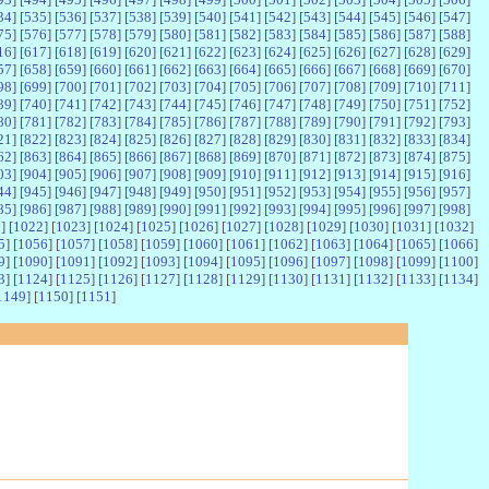
34
] [
535
] [
536
] [
537
] [
538
] [
539
] [
540
] [
541
] [
542
] [
543
] [
544
] [
545
] [
546
] [
547
]
75
] [
576
] [
577
] [
578
] [
579
] [
580
] [
581
] [
582
] [
583
] [
584
] [
585
] [
586
] [
587
] [
588
]
16
] [
617
] [
618
] [
619
] [
620
] [
621
] [
622
] [
623
] [
624
] [
625
] [
626
] [
627
] [
628
] [
629
]
57
] [
658
] [
659
] [
660
] [
661
] [
662
] [
663
] [
664
] [
665
] [
666
] [
667
] [
668
] [
669
] [
670
]
98
] [
699
] [
700
] [
701
] [
702
] [
703
] [
704
] [
705
] [
706
] [
707
] [
708
] [
709
] [
710
] [
711
]
39
] [
740
] [
741
] [
742
] [
743
] [
744
] [
745
] [
746
] [
747
] [
748
] [
749
] [
750
] [
751
] [
752
]
80
] [
781
] [
782
] [
783
] [
784
] [
785
] [
786
] [
787
] [
788
] [
789
] [
790
] [
791
] [
792
] [
793
]
21
] [
822
] [
823
] [
824
] [
825
] [
826
] [
827
] [
828
] [
829
] [
830
] [
831
] [
832
] [
833
] [
834
]
62
] [
863
] [
864
] [
865
] [
866
] [
867
] [
868
] [
869
] [
870
] [
871
] [
872
] [
873
] [
874
] [
875
]
03
] [
904
] [
905
] [
906
] [
907
] [
908
] [
909
] [
910
] [
911
] [
912
] [
913
] [
914
] [
915
] [
916
]
44
] [
945
] [
946
] [
947
] [
948
] [
949
] [
950
] [
951
] [
952
] [
953
] [
954
] [
955
] [
956
] [
957
]
85
] [
986
] [
987
] [
988
] [
989
] [
990
] [
991
] [
992
] [
993
] [
994
] [
995
] [
996
] [
997
] [
998
]
1
] [
1022
] [
1023
] [
1024
] [
1025
] [
1026
] [
1027
] [
1028
] [
1029
] [
1030
] [
1031
] [
1032
]
5
] [
1056
] [
1057
] [
1058
] [
1059
] [
1060
] [
1061
] [
1062
] [
1063
] [
1064
] [
1065
] [
1066
]
9
] [
1090
] [
1091
] [
1092
] [
1093
] [
1094
] [
1095
] [
1096
] [
1097
] [
1098
] [
1099
] [
1100
]
3
] [
1124
] [
1125
] [
1126
] [
1127
] [
1128
] [
1129
] [
1130
] [
1131
] [
1132
] [
1133
] [
1134
]
1149
] [
1150
] [
1151
]