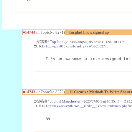
■14744
/inTopicNo.8271)
Im glad I now signed up
□投稿者/
Top Jitu
-(2023/07/08(Sat) 05:38:45) [200.10.41.*]
□U R L/
http://gray800.com/board_yPVW66/2332776
It's an awesome article designed for
■14743
/inTopicNo.8272)
11 Creative Methods To Write About 
□投稿者/
cbd oil Manchester
-(2023/07/08(Sat) 05:35:45) [193.
□U R L/
http://rayslocksmith.com/__media__/js/netsoltrademark
%%