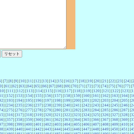
6
] [
7
] [
8
] [
9
] [
10
] [
11
] [
12
] [
13
] [
14
] [
15
] [
16
] [
17
] [
18
] [
19
] [
20
] [
21
] [
22
] [
23
] [
24
] [
0
] [
61
] [
62
] [
63
] [
64
] [
65
] [
66
] [
67
] [
68
] [
69
] [
70
] [
71
] [
72
] [
73
] [
74
] [
75
] [
76
] [
77
] [
10
] [
111
] [
112
] [
113
] [
114
] [
115
] [
116
] [
117
] [
118
] [
119
] [
120
] [
121
] [
122
] [
123
] [
1
51
] [
152
] [
153
] [
154
] [
155
] [
156
] [
157
] [
158
] [
159
] [
160
] [
161
] [
162
] [
163
] [
164
] [
1
92
] [
193
] [
194
] [
195
] [
196
] [
197
] [
198
] [
199
] [
200
] [
201
] [
202
] [
203
] [
204
] [
205
] [
2
33
] [
234
] [
235
] [
236
] [
237
] [
238
] [
239
] [
240
] [
241
] [
242
] [
243
] [
244
] [
245
] [
246
] [
2
74
] [
275
] [
276
] [
277
] [
278
] [
279
] [
280
] [
281
] [
282
] [
283
] [
284
] [
285
] [
286
] [
287
] [
2
15
] [
316
] [
317
] [
318
] [
319
] [
320
] [
321
] [
322
] [
323
] [
324
] [
325
] [
326
] [
327
] [
328
] [
3
56
] [
357
] [
358
] [
359
] [
360
] [
361
] [
362
] [
363
] [
364
] [
365
] [
366
] [
367
] [
368
] [
369
] [
3
97
] [
398
] [
399
] [
400
] [
401
] [
402
] [
403
] [
404
] [
405
] [
406
] [
407
] [
408
] [
409
] [
410
] [
4
38
] [
439
] [
440
] [
441
] [
442
] [
443
] [
444
] [
445
] [
446
] [
447
] [
448
] [
449
] [
450
] [
451
] [
4
79
] [
480
] [
481
] [
482
] [
483
] [
484
] [
485
] [
486
] [
487
] [
488
] [
489
] [
490
] [
491
] [
492
] [
4