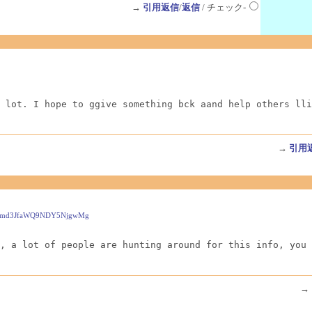
→
引用返信
/
返信
/ チェック-
 lot. I hope to ggive something bck aand help others lli
→
引用
cmQmd3JfaWQ9NDY5NjgwMg
, a lot of people are hunting around for this info, you 
→