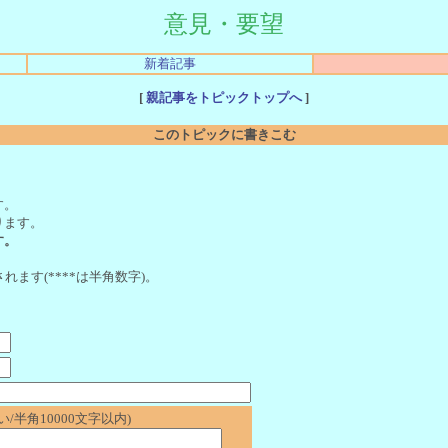
意見・要望
新着記事
[
親記事をトピックトップへ
]
このトピックに書きこむ
。
す。
ります。
す。
れます(****は半角数字)。
/半角10000文字以内)