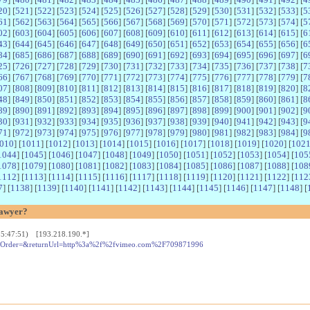
20
] [
521
] [
522
] [
523
] [
524
] [
525
] [
526
] [
527
] [
528
] [
529
] [
530
] [
531
] [
532
] [
533
] [
5
61
] [
562
] [
563
] [
564
] [
565
] [
566
] [
567
] [
568
] [
569
] [
570
] [
571
] [
572
] [
573
] [
574
] [
5
02
] [
603
] [
604
] [
605
] [
606
] [
607
] [
608
] [
609
] [
610
] [
611
] [
612
] [
613
] [
614
] [
615
] [
6
43
] [
644
] [
645
] [
646
] [
647
] [
648
] [
649
] [
650
] [
651
] [
652
] [
653
] [
654
] [
655
] [
656
] [
6
84
] [
685
] [
686
] [
687
] [
688
] [
689
] [
690
] [
691
] [
692
] [
693
] [
694
] [
695
] [
696
] [
697
] [
6
25
] [
726
] [
727
] [
728
] [
729
] [
730
] [
731
] [
732
] [
733
] [
734
] [
735
] [
736
] [
737
] [
738
] [
7
66
] [
767
] [
768
] [
769
] [
770
] [
771
] [
772
] [
773
] [
774
] [
775
] [
776
] [
777
] [
778
] [
779
] [
7
07
] [
808
] [
809
] [
810
] [
811
] [
812
] [
813
] [
814
] [
815
] [
816
] [
817
] [
818
] [
819
] [
820
] [
8
48
] [
849
] [
850
] [
851
] [
852
] [
853
] [
854
] [
855
] [
856
] [
857
] [
858
] [
859
] [
860
] [
861
] [
8
89
] [
890
] [
891
] [
892
] [
893
] [
894
] [
895
] [
896
] [
897
] [
898
] [
899
] [
900
] [
901
] [
902
] [
9
30
] [
931
] [
932
] [
933
] [
934
] [
935
] [
936
] [
937
] [
938
] [
939
] [
940
] [
941
] [
942
] [
943
] [
9
71
] [
972
] [
973
] [
974
] [
975
] [
976
] [
977
] [
978
] [
979
] [
980
] [
981
] [
982
] [
983
] [
984
] [
9
010
] [
1011
] [
1012
] [
1013
] [
1014
] [
1015
] [
1016
] [
1017
] [
1018
] [
1019
] [
1020
] [
102
1044
] [
1045
] [
1046
] [
1047
] [
1048
] [
1049
] [
1050
] [
1051
] [
1052
] [
1053
] [
1054
] [
105
1078
] [
1079
] [
1080
] [
1081
] [
1082
] [
1083
] [
1084
] [
1085
] [
1086
] [
1087
] [
1088
] [
108
1112
] [
1113
] [
1114
] [
1115
] [
1116
] [
1117
] [
1118
] [
1119
] [
1120
] [
1121
] [
1122
] [
112
7
] [
1138
] [
1139
] [
1140
] [
1141
] [
1142
] [
1143
] [
1144
] [
1145
] [
1146
] [
1147
] [
1148
] [
Lawyer?
 05:47:51) [193.218.190.*]
mberOrder=&returnUrl=http%3a%2f%2fvimeo.com%2F709871996