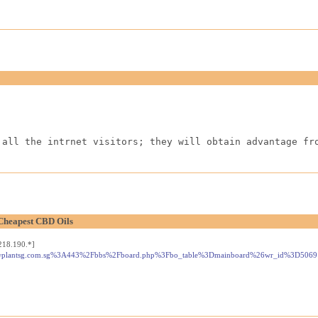
 all the intrnet visitors; they will obtain advantage fr
Cheapest CBD Oils
218.190.*]
.php?d=plantsg.com.sg%3A443%2Fbbs%2Fboard.php%3Fbo_table%3Dmainboard%26wr_id%3D506