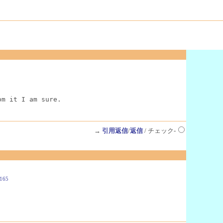
om it I am sure.
→
引用返信
/
返信
/ チェック-
9165