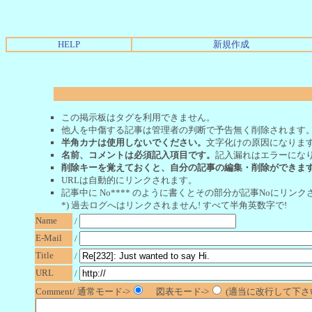
HELP
新規作成
この掲示板はタグを利用できません。
他人を中傷する記事は管理者の判断で予告無く削除されます
半角カナは使用しないでください。
文字化けの原因になりま
名前、コメントは必須記入項目です。
記入漏れはエラーにな
削除キーを覚えておくと、自分の記事の編集・削除ができま
URLは自動的にリンクされます。
記事中に No**** のように書くとその部分が記事Noにリンクさ
*) 過去ログへはリンクされません! すべて半角英数字で!
Name
/
E-Mail
/
Title
/
URL
/
Comment/ 通常モード->
図表モード->
(適当に改行して下さい