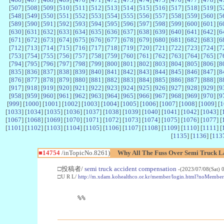
[
507
] [
508
] [
509
] [
510
] [
511
] [
512
] [
513
] [
514
] [
515
] [
516
] [
517
] [
518
] [
519
] [
5
[
548
] [
549
] [
550
] [
551
] [
552
] [
553
] [
554
] [
555
] [
556
] [
557
] [
558
] [
559
] [
560
] [
5
[
589
] [
590
] [
591
] [
592
] [
593
] [
594
] [
595
] [
596
] [
597
] [
598
] [
599
] [
600
] [
601
] [
6
[
630
] [
631
] [
632
] [
633
] [
634
] [
635
] [
636
] [
637
] [
638
] [
639
] [
640
] [
641
] [
642
] [
6
[
671
] [
672
] [
673
] [
674
] [
675
] [
676
] [
677
] [
678
] [
679
] [
680
] [
681
] [
682
] [
683
] [
6
[
712
] [
713
] [
714
] [
715
] [
716
] [
717
] [
718
] [
719
] [
720
] [
721
] [
722
] [
723
] [
724
] [
7
[
753
] [
754
] [
755
] [
756
] [
757
] [
758
] [
759
] [
760
] [
761
] [
762
] [
763
] [
764
] [
765
] [
7
[
794
] [
795
] [
796
] [
797
] [
798
] [
799
] [
800
] [
801
] [
802
] [
803
] [
804
] [
805
] [
806
] [
8
[
835
] [
836
] [
837
] [
838
] [
839
] [
840
] [
841
] [
842
] [
843
] [
844
] [
845
] [
846
] [
847
] [
8
[
876
] [
877
] [
878
] [
879
] [
880
] [
881
] [
882
] [
883
] [
884
] [
885
] [
886
] [
887
] [
888
] [
8
[
917
] [
918
] [
919
] [
920
] [
921
] [
922
] [
923
] [
924
] [
925
] [
926
] [
927
] [
928
] [
929
] [
9
[
958
] [
959
] [
960
] [
961
] [
962
] [
963
] [
964
] [
965
] [
966
] [
967
] [
968
] [
969
] [
970
] [
9
[
999
] [
1000
] [
1001
] [
1002
] [
1003
] [
1004
] [
1005
] [
1006
] [
1007
] [
1008
] [
1009
] [
1
[
1033
] [
1034
] [
1035
] [
1036
] [
1037
] [
1038
] [
1039
] [
1040
] [
1041
] [
1042
] [
1043
] [
[
1067
] [
1068
] [
1069
] [
1070
] [
1071
] [
1072
] [
1073
] [
1074
] [
1075
] [
1076
] [
1077
] [
[
1101
] [
1102
] [
1103
] [
1104
] [
1105
] [
1106
] [
1107
] [
1108
] [
1109
] [
1110
] [
1111
] [
[
1135
] [
1136
] [
113
■14754
/inTopicNo.8261)
Why All The Fuss Over Semi Truck 
□投稿者/
semi truck accident compensation
-(2023/07/08(Sat)
□U R L/
http://m.xdam.kohealthco.or.kr/member/login.html?noMe
%%