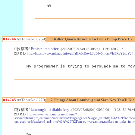
%%
■14746
/inTopicNo.8269)
5 Killer Quora Answers To Penis Pump Price Uk
□投稿者/
Penis pump price
-(2023/07/08(Sat) 05:40:24) [193.150.70.*]
□U R L/
http://https://www.mianao.info/go/aHR0cDovL3d3dy5mcmVlc3R
My programmer is trying to persuade me to mov
■14745
/inTopicNo.8270)
7 Things About Lamborghini Sian Key You'll Kic
□投稿者/
lamborghini diablo key
-(2023/07/08(Sat) 05:39:09) [193.150.70.*]
□U R L/
http://cm-eu.wargaming.net/frame/?
service=frm&project=moo&realm=eu&language=en&login_url=http%3A%2F%2Fw
cm.gcdn.co&backend_url=http%3A%2F%2Fcm-eu.wargaming.net&open_links_in_new
%%