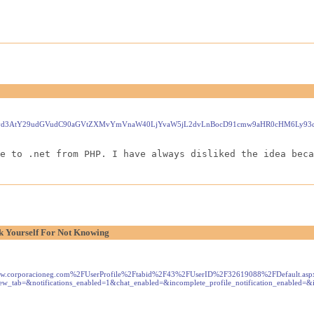
pY2suY24vd3AtY29udGVudC90aGVtZXMvYmVnaW40LjYvaW5jL2dvLnBocD91cmw9aHR0cHM6
e to .net from PHP. I have always disliked the idea beca
k Yourself For Not Knowing
ww.corporacioneg.com%2FUserProfile%2Ftabid%2F43%2FUserID%2F32619088%2FDefault.a
_tab=&notifications_enabled=1&chat_enabled=&incomplete_profile_notification_enable