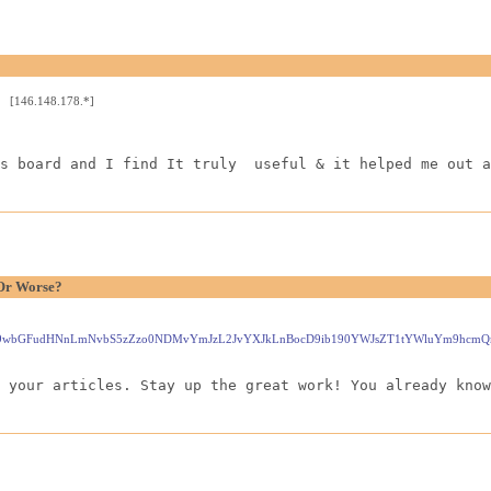
) [146.148.178.*]
s board and I find It truly  useful & it helped me out a
 Or Worse?
aHR0cHM6Ly9wbGFudHNnLmNvbS5zZzo0NDMvYmJzL2JvYXJkLnBocD9ib190YWJsZT1tYWluYm9h
 your articles. Stay up the great work! You already know