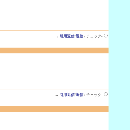
→
引用返信
/
返信
/ チェック-
→
引用返信
/
返信
/ チェック-