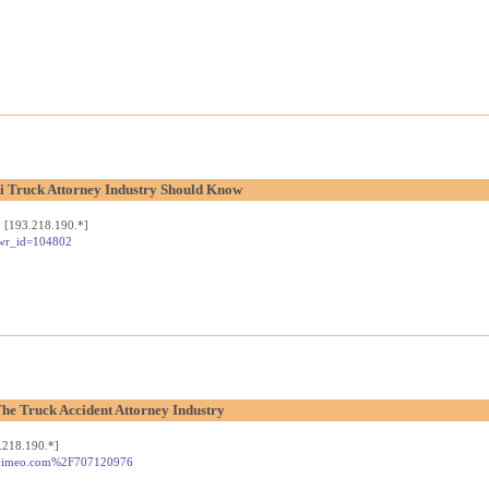
 Truck Attorney Industry Should Know
 [193.218.190.*]
&wr_id=104802
he Truck Accident Attorney Industry
.218.190.*]
%2Fvimeo.com%2F707120976