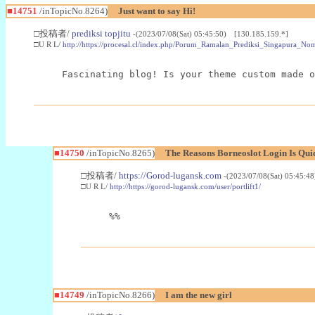
■14751
/inTopicNo.8264)
Just want to say Hi!
□投稿者/
prediksi topjitu
-(2023/07/08(Sat) 05:45:50) [130.185.159.*]
□U R L/
http://https://procesal.cl/index.php/Porum_Ramalan_Prediksi_Singapura
Fascinating blog! Is your theme custom made o
■14750
/inTopicNo.8265)
The Reasons Borneoslot Login Is Qui
□投稿者/
https://Gorod-lugansk.com
-(2023/07/08(Sat) 05:45:4
□U R L/
http://https://gorod-lugansk.com/user/portlift1/
%%
■14749
/inTopicNo.8266)
I am the new girl