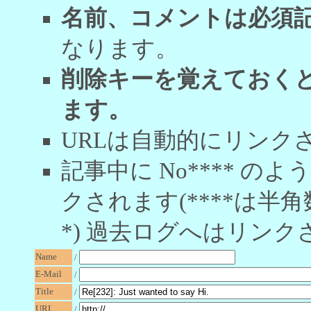
名前、コメントは必須
なります。
削除キーを覚えておく
ます。
URLは自動的にリンク
記事中に No**** 
クされます(****は半角
*) 過去ログへはリンク
Name
/
E-Mail
/
Title
/
URL
/