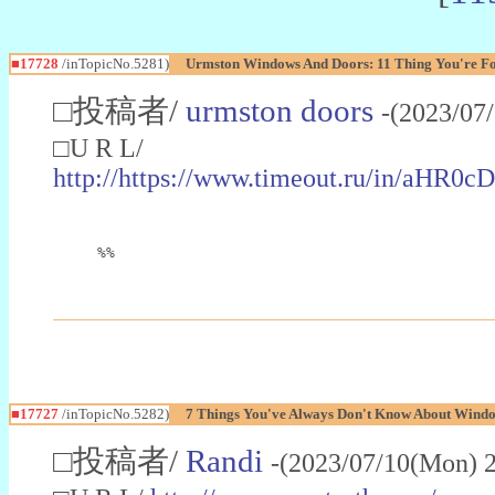
■17728
/inTopicNo.5281)
Urmston Windows And Doors: 11 Thing You're Fo
□投稿者/
urmston doors
-(2023/07
□U R L/
http://https://www.timeout.ru/
%%
■17727
/inTopicNo.5282)
7 Things You've Always Don't Know About Wind
□投稿者/
Randi
-(2023/07/10(Mon) 