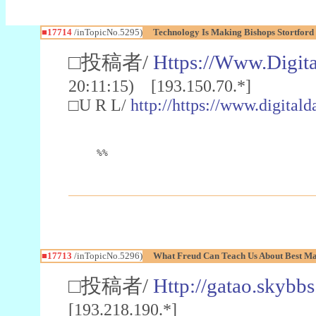
■17714
/inTopicNo.5295)
Technology Is Making Bishops Stortfor
□投稿者/
Https://Www.Digita
20:11:15) [193.150.70.*]
□U R L/
http://https://www.digitald
%%
■17713
/inTopicNo.5296)
What Freud Can Teach Us About Best Ma
□投稿者/
Http://gatao.skybbs
[193.218.190.*]