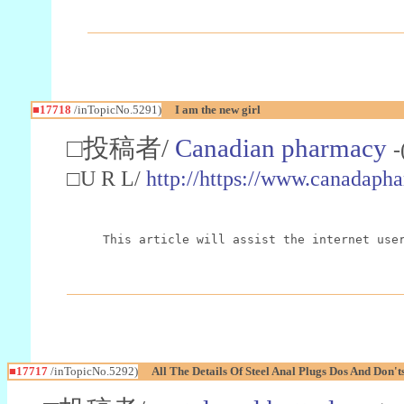
■17718
/inTopicNo.5291)
I am the new girl
□投稿者/
Canadian pharmacy
-
□U R L/
http://https://www.canadaph
This article will assist the internet use
■17717
/inTopicNo.5292)
All The Details Of Steel Anal Plugs Dos And Don't