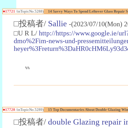
■17721
/inTopicNo.5288)
14 Savvy Ways To Spend Leftover Glass Repair S
□投稿者/
Sallie
-(2023/07/10(Mon) 2
□U R L/
http://https://www.google.i
dmo%2Fim-news-und-pressemitteilunge
heyer%3Freturn%3DaHR0cHM6Ly93d
%%
■17720
/inTopicNo.5289)
15 Top Documentaries About Double Glazing Wi
□投稿者/
double Glazing repair i