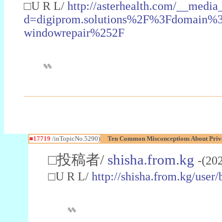
□U R L/
http://asterhealth.com/__media
d=digiprom.solutions%2F%3Fdomain%
windowrepair%252F
%%
■17719
/inTopicNo.5290)
Ten Common Misconceptions About Priva
□投稿者/
shisha.from.kg
-(20
□U R L/
http://shisha.from.kg/user/
%%