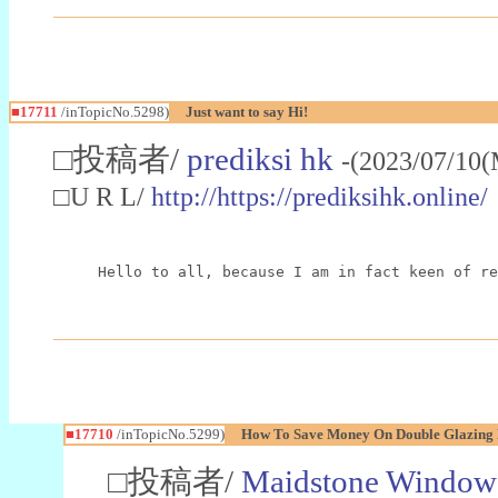
■17711
/inTopicNo.5298)
Just want to say Hi!
□投稿者/
prediksi hk
-(2023/07/10(
□U R L/
http://https://prediksihk.online/
Hello to all, because I am in fact keen of re
■17710
/inTopicNo.5299)
How To Save Money On Double Glazing 
□投稿者/
Maidstone Window