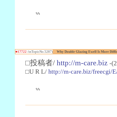
%%
■17722
/inTopicNo.5287)
Why Double Glazing Ewell Is More Diffi
□投稿者/
http://m-care.biz
-(
□U R L/
http://m-care.biz/freecgi
%%