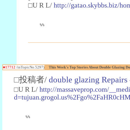
□U R L/
http://gatao.skybbs.biz/
%%
■17712
/inTopicNo.5297)
This Week's Top Stories About Double Glazing D
□投稿者/
double glazing Repairs
□U R L/
http://massaveprop.com/__medi
d=tujuan.grogol.us%2Fgo%2FaHR
%%