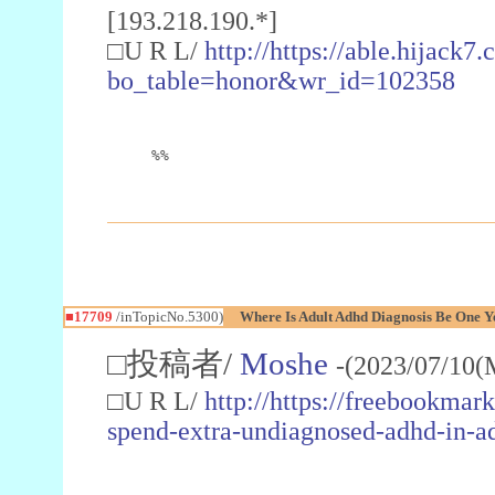
[193.218.190.*]
□U R L/
http://https://able.hijack7
bo_table=honor&wr_id=102358
%%
■17709
/inTopicNo.5300)
Where Is Adult Adhd Diagnosis Be One 
□投稿者/
Moshe
-(2023/07/10(
□U R L/
http://https://freebookmar
spend-extra-undiagnosed-adhd-in-ad