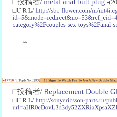
□投稿者/
metal anal butt plug
-(2
□U R L/
http://sbc-flower.com/m/mt4i.c
id=5&mode=redirect&no=53&ref_eid=
category%2Fcouples-sex-toys%2Fanal-s
%%
■17716
/inTopicNo.5293)
10 Signs To Watch For To Get A New Double Gla
□投稿者/
Replacement Double Gl
□U R L/
http://sonyericsson-parts.ru/pu
url=aHR0cDovL3d3dy52ZXRiaXpsa