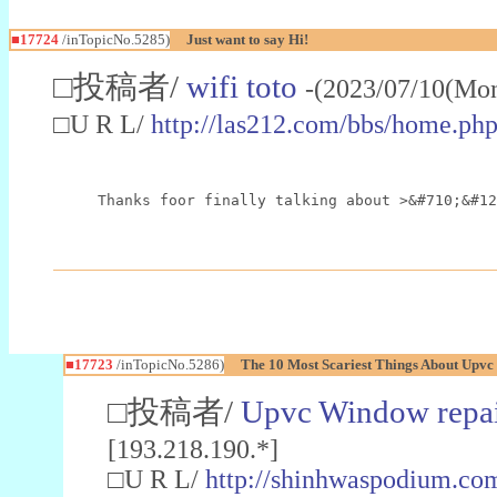
■17724
/inTopicNo.5285)
Just want to say Hi!
□投稿者/
wifi toto
-(2023/07/10(Mon
□U R L/
http://las212.com/bbs/home.
Thanks foor finally talking about >&#710;&#1
■17723
/inTopicNo.5286)
The 10 Most Scariest Things About Upv
□投稿者/
Upvc Window repa
[193.218.190.*]
□U R L/
http://shinhwaspodium.co