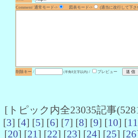
Comment/ 通常モード->
図表モード->
(適当に改行して下さい
削除キー
/
/
プレビュー
(半角8文字以内)
[トピック内全23035記事(5281-
[
3
] [
4
] [
5
] [
6
] [
7
] [
8
] [
9
] [
10
] [
11
[
20
] [
21
] [
22
] [
23
] [
24
] [
25
] [
26