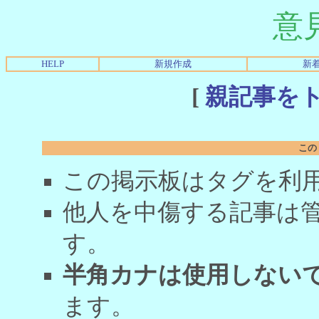
意
HELP
新規作成
新
[
親記事を
この
この掲示板はタグを利
他人を中傷する記事は
す。
半角カナは使用しない
ます。