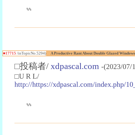
%%
■17715
/inTopicNo.5294)
A Productive Rant About Double Glazed Windows 
□投稿者/
xdpascal.com
-(2023/07/
□U R L/
http://https://xdpascal.com/index.php
%%