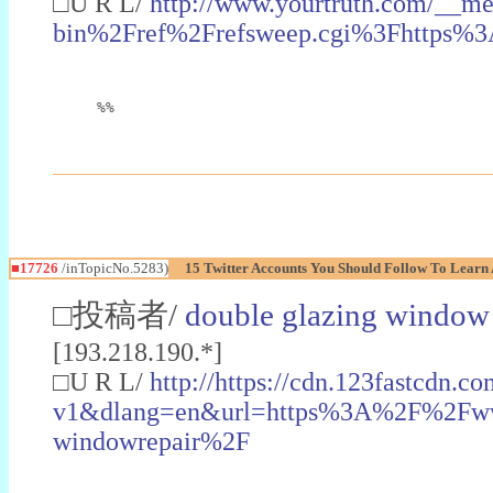
□U R L/
http://www.yourtruth.com/__m
bin%2Fref%2Frefsweep.cgi%3Fhttps
%%
■17726
/inTopicNo.5283)
15 Twitter Accounts You Should Follow To Lear
□投稿者/
double glazing window
[193.218.190.*]
□U R L/
http://https://cdn.123fastcdn.
v1&dlang=en&url=https%3A%2F%2Fwww
windowrepair%2F