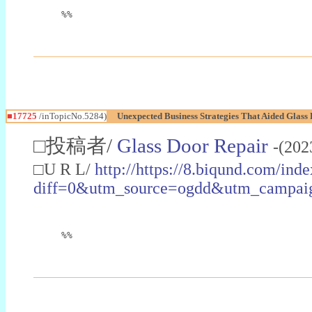
%%
■17725
/inTopicNo.5284)
Unexpected Business Strategies That Aided Glass
□投稿者/
Glass Door Repair
-(202
□U R L/
http://https://8.biqund.com/ind
diff=0&utm_source=ogdd&utm_campa
%%