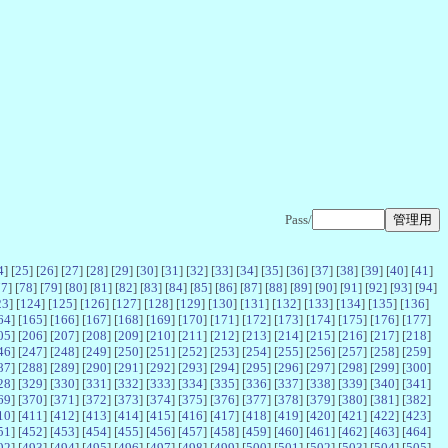
Pass/
4
] [
25
] [
26
] [
27
] [
28
] [
29
] [
30
] [
31
] [
32
] [
33
] [
34
] [
35
] [
36
] [
37
] [
38
] [
39
] [
40
] [
41
]
77
] [
78
] [
79
] [
80
] [
81
] [
82
] [
83
] [
84
] [
85
] [
86
] [
87
] [
88
] [
89
] [
90
] [
91
] [
92
] [
93
] [
94
]
23
] [
124
] [
125
] [
126
] [
127
] [
128
] [
129
] [
130
] [
131
] [
132
] [
133
] [
134
] [
135
] [
136
]
64
] [
165
] [
166
] [
167
] [
168
] [
169
] [
170
] [
171
] [
172
] [
173
] [
174
] [
175
] [
176
] [
177
]
05
] [
206
] [
207
] [
208
] [
209
] [
210
] [
211
] [
212
] [
213
] [
214
] [
215
] [
216
] [
217
] [
218
]
46
] [
247
] [
248
] [
249
] [
250
] [
251
] [
252
] [
253
] [
254
] [
255
] [
256
] [
257
] [
258
] [
259
]
87
] [
288
] [
289
] [
290
] [
291
] [
292
] [
293
] [
294
] [
295
] [
296
] [
297
] [
298
] [
299
] [
300
]
28
] [
329
] [
330
] [
331
] [
332
] [
333
] [
334
] [
335
] [
336
] [
337
] [
338
] [
339
] [
340
] [
341
]
69
] [
370
] [
371
] [
372
] [
373
] [
374
] [
375
] [
376
] [
377
] [
378
] [
379
] [
380
] [
381
] [
382
]
10
] [
411
] [
412
] [
413
] [
414
] [
415
] [
416
] [
417
] [
418
] [
419
] [
420
] [
421
] [
422
] [
423
]
51
] [
452
] [
453
] [
454
] [
455
] [
456
] [
457
] [
458
] [
459
] [
460
] [
461
] [
462
] [
463
] [
464
]
92
] [
493
] [
494
] [
495
] [
496
] [
497
] [
498
] [
499
] [
500
] [
501
] [
502
] [
503
] [
504
] [
505
]