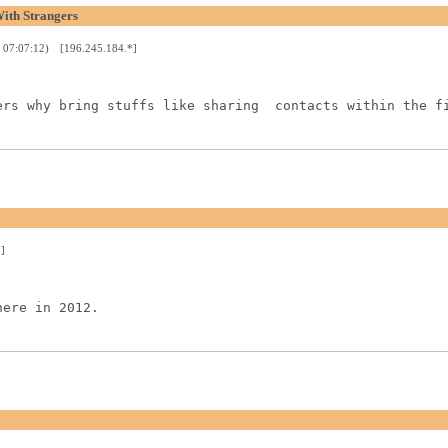
ith Strangers
) 07:07:12) [196.245.184.*]
ers why bring stuffs like sharing  contacts within the f
]
here in 2012.