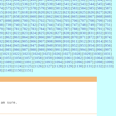
33
] [
534
] [
535
] [
536
] [
537
] [
538
] [
539
] [
540
] [
541
] [
542
] [
543
] [
544
] [
545
] [
546
]
74
] [
575
] [
576
] [
577
] [
578
] [
579
] [
580
] [
581
] [
582
] [
583
] [
584
] [
585
] [
586
] [
587
]
15
] [
616
] [
617
] [
618
] [
619
] [
620
] [
621
] [
622
] [
623
] [
624
] [
625
] [
626
] [
627
] [
628
]
56
] [
657
] [
658
] [
659
] [
660
] [
661
] [
662
] [
663
] [
664
] [
665
] [
666
] [
667
] [
668
] [
669
]
97
] [
698
] [
699
] [
700
] [
701
] [
702
] [
703
] [
704
] [
705
] [
706
] [
707
] [
708
] [
709
] [
710
]
38
] [
739
] [
740
] [
741
] [
742
] [
743
] [
744
] [
745
] [
746
] [
747
] [
748
] [
749
] [
750
] [
751
]
79
] [
780
] [
781
] [
782
] [
783
] [
784
] [
785
] [
786
] [
787
] [
788
] [
789
] [
790
] [
791
] [
792
]
20
] [
821
] [
822
] [
823
] [
824
] [
825
] [
826
] [
827
] [
828
] [
829
] [
830
] [
831
] [
832
] [
833
]
61
] [
862
] [
863
] [
864
] [
865
] [
866
] [
867
] [
868
] [
869
] [
870
] [
871
] [
872
] [
873
] [
874
]
02
] [
903
] [
904
] [
905
] [
906
] [
907
] [
908
] [
909
] [
910
] [
911
] [
912
] [
913
] [
914
] [
915
]
43
] [
944
] [
945
] [
946
] [
947
] [
948
] [
949
] [
950
] [
951
] [
952
] [
953
] [
954
] [
955
] [
956
]
84
] [
985
] [
986
] [
987
] [
988
] [
989
] [
990
] [
991
] [
992
] [
993
] [
994
] [
995
] [
996
] [
997
]
] [
1021
] [
1022
] [
1023
] [
1024
] [
1025
] [
1026
] [
1027
] [
1028
] [
1029
] [
1030
] [
1031
]
4
] [
1055
] [
1056
] [
1057
] [
1058
] [
1059
] [
1060
] [
1061
] [
1062
] [
1063
] [
1064
] [
1065
]
8
] [
1089
] [
1090
] [
1091
] [
1092
] [
1093
] [
1094
] [
1095
] [
1096
] [
1097
] [
1098
] [
1099
]
2
] [
1123
] [
1124
] [
1125
] [
1126
] [
1127
] [
1128
] [
1129
] [
1130
] [
1131
] [
1132
] [
1133
]
8
] [
1149
] [
1150
] [
1151
]
 am sure.