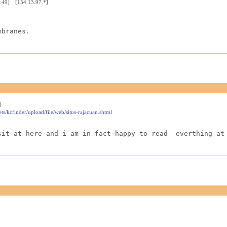
6:49) [154.13.97.*]
mbranes.
]
ts/kcfinder/upload/file/web/situs-rajacuan.shtml
sit at here and i am in fact happy to read  everthing at