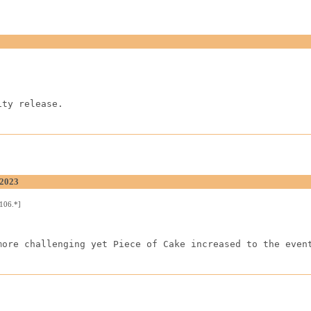
ity release.
 2023
106.*]
more challenging yet Piece of Cake increased to the even