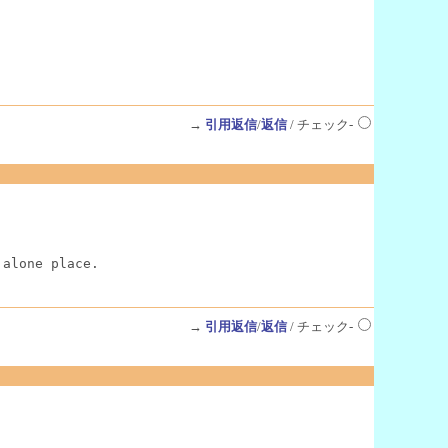
→
引用返信
/
返信
/ チェック-
 alone place.
→
引用返信
/
返信
/ チェック-