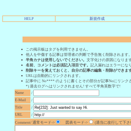
HELP
新規作成
この掲示板はタグを利用できません。
他人を中傷する記事は管理者の判断で予告無く削除されます
半角カナは使用しないでください。
文字化けの原因になりま
名前、コメントは必須記入項目です。
記入漏れはエラーにな
削除キーを覚えておくと、自分の記事の編集・削除ができま
URLは自動的にリンクされます。
記事中に No**** のように書くとその部分が記事Noにリンクさ
*) 過去ログへはリンクされません! すべて半角英数字で!
Name
/
E-Mail
/
Title
/
URL
/
Comment/ 通常モード->
図表モード->
(適当に改行して下さい