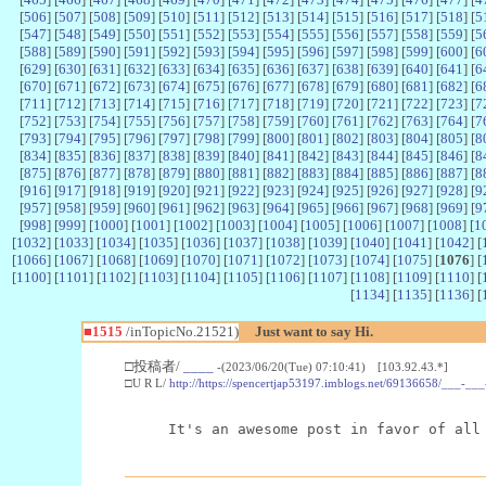
[
506
] [
507
] [
508
] [
509
] [
510
] [
511
] [
512
] [
513
] [
514
] [
515
] [
516
] [
517
] [
518
] [
5
[
547
] [
548
] [
549
] [
550
] [
551
] [
552
] [
553
] [
554
] [
555
] [
556
] [
557
] [
558
] [
559
] [
5
[
588
] [
589
] [
590
] [
591
] [
592
] [
593
] [
594
] [
595
] [
596
] [
597
] [
598
] [
599
] [
600
] [
6
[
629
] [
630
] [
631
] [
632
] [
633
] [
634
] [
635
] [
636
] [
637
] [
638
] [
639
] [
640
] [
641
] [
6
[
670
] [
671
] [
672
] [
673
] [
674
] [
675
] [
676
] [
677
] [
678
] [
679
] [
680
] [
681
] [
682
] [
6
[
711
] [
712
] [
713
] [
714
] [
715
] [
716
] [
717
] [
718
] [
719
] [
720
] [
721
] [
722
] [
723
] [
7
[
752
] [
753
] [
754
] [
755
] [
756
] [
757
] [
758
] [
759
] [
760
] [
761
] [
762
] [
763
] [
764
] [
7
[
793
] [
794
] [
795
] [
796
] [
797
] [
798
] [
799
] [
800
] [
801
] [
802
] [
803
] [
804
] [
805
] [
8
[
834
] [
835
] [
836
] [
837
] [
838
] [
839
] [
840
] [
841
] [
842
] [
843
] [
844
] [
845
] [
846
] [
8
[
875
] [
876
] [
877
] [
878
] [
879
] [
880
] [
881
] [
882
] [
883
] [
884
] [
885
] [
886
] [
887
] [
8
[
916
] [
917
] [
918
] [
919
] [
920
] [
921
] [
922
] [
923
] [
924
] [
925
] [
926
] [
927
] [
928
] [
9
[
957
] [
958
] [
959
] [
960
] [
961
] [
962
] [
963
] [
964
] [
965
] [
966
] [
967
] [
968
] [
969
] [
9
[
998
] [
999
] [
1000
] [
1001
] [
1002
] [
1003
] [
1004
] [
1005
] [
1006
] [
1007
] [
1008
] [
1
[
1032
] [
1033
] [
1034
] [
1035
] [
1036
] [
1037
] [
1038
] [
1039
] [
1040
] [
1041
] [
1042
] [
[
1066
] [
1067
] [
1068
] [
1069
] [
1070
] [
1071
] [
1072
] [
1073
] [
1074
] [
1075
] [
1076
] [
[
1100
] [
1101
] [
1102
] [
1103
] [
1104
] [
1105
] [
1106
] [
1107
] [
1108
] [
1109
] [
1110
] [
[
1134
] [
1135
] [
1136
] [
■1515
/inTopicNo.21521)
Just want to say Hi.
□投稿者/
____
-(2023/06/20(Tue) 07:10:41) [103.92.43.*]
□U R L/
http://https://spencertjap53197.imblogs.net/69136658/___-_
It's an awesome post in favor of all