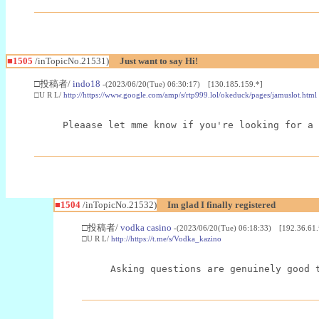
■1505
/inTopicNo.21531)
Just want to say Hi!
□投稿者/
indo18
-(2023/06/20(Tue) 06:30:17) [130.185.159.*]
□U R L/
http://https://www.google.com/amp/s/rtp999.lol/okeduck/pages/jamuslot.html
Pleaase let mme know if you're looking for a 
■1504
/inTopicNo.21532)
Im glad I finally registered
□投稿者/
vodka casino
-(2023/06/20(Tue) 06:18:33) [192.36.61.
□U R L/
http://https://t.me/s/Vodka_kazino
Asking questions are genuinely good 