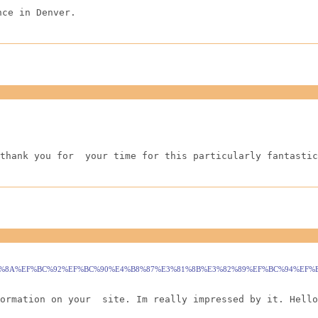
nce in Denver.
thank you for  your time for this particularly fantastic
F%96%E3%82%8A%EF%BC%92%EF%BC%90%E4%B8%87%E3%81%8B%E3%82%89%EF%BC%
ormation on your  site. Im really impressed by it. Hello