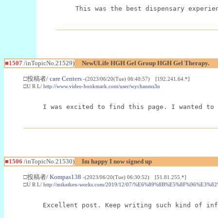
This was the best dispensary experie
■1507
/inTopicNo.21529)
NewULife HGH Gel Group HGH Gel Therapy.
□投稿者/
care Centers
-(2023/06/20(Tue) 06:40:57) [192.241.64.*]
□U R L/
http://www.video-bookmark.com/user/wychanms3n
I was excited to find this page. I wanted to 
■1506
/inTopicNo.21530)
Im happy I now signed up
□投稿者/
Kompas138
-(2023/06/20(Tue) 06:30:52) [51.81.255.*]
□U R L/
http://mikeiken-works.com/2019/12/07/%E6%89%8B%E5%8
Excellent post. Keep writing such kind of inf