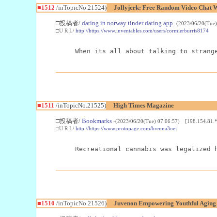
■1512
/inTopicNo.21524)
Jollyjerk: Free Random Video Chat W
□投稿者/
dating in norway tinder dating app
-(2023/06/20(Tue
□U R L/
http://https://www.inventables.com/users/cormierburris8174
When its all about talking to strang
■1511
/inTopicNo.21525)
High Times Magazine
□投稿者/
Bookmarks
-(2023/06/20(Tue) 07:06:57) [198.154.81.*
□U R L/
http://https://www.protopage.com/brenna3oej
Recreational cannabis was legalized 
■1510
/inTopicNo.21526)
Juvenon Empowering Youthful Aging