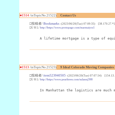
■1514
/inTopicNo.21522)
Contact Us
□投稿者/
Bookmarks
-(2023/06/20(Tue) 07:09:35) [38.170.27.*]
□U R L/
http://https://www.protopage.com/marmaiyrz1
A lifetime mortgage is a type of equ
■1513
/inTopicNo.21523)
9 Ideal Colorado Moving Companies
□投稿者/
item523940505
-(2023/06/20(Tue) 07:07:54) [154.13.
□U R L/
http://https://www.pearltrees.com/sulannj398
In Manhattan the logistics are much 