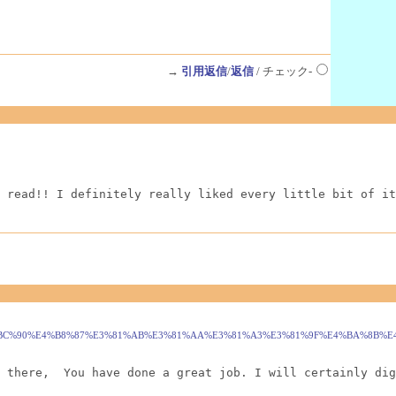
→
引用返信
/
返信
/ チェック-
 read!! I definitely really liked every little bit of it
94%EF%BC%90%E4%B8%87%E3%81%AB%E3%81%AA%E3%81%A3%E3%81%9F%E4%BA%8
 there,  You have done a great job. I will certainly dig