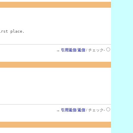
irst place.
→
引用返信
/
返信
/ チェック-
→
引用返信
/
返信
/ チェック-