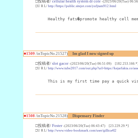
□投稿者/
cellular health system dr cole
-(2023/06/20(Tue) 06:5
□U R L/
http://https://public.sitejot.com/yufjtam912.html
Healthy fats�promote healthy cell me
■1509
/inTopicNo.21527)
Im glad I now signed up
□投稿者/
slot gacor
-(2023/06/20(Tue) 06:51:09) [182.253.166.*
□U R L/
http://www.tube2017.com/out.php?url=https://kejarfakta.co/asse
This is my first time pay a quick vi
■1508
/inTopicNo.21528)
Dispensary Finder
□投稿者/
Foster
-(2023/06/20(Tue) 06:43:47) [23.229.29.*]
□U R L/
http://www.video-bookmark.com/user/gillica4l2