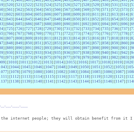
19
] [
520
] [
521
] [
522
] [
523
] [
524
] [
525
] [
526
] [
527
] [
528
] [
529
] [
530
] [
531
] [
532
] [
5
60
] [
561
] [
562
] [
563
] [
564
] [
565
] [
566
] [
567
] [
568
] [
569
] [
570
] [
571
] [
572
] [
573
] [
5
01
] [
602
] [
603
] [
604
] [
605
] [
606
] [
607
] [
608
] [
609
] [
610
] [
611
] [
612
] [
613
] [
614
] [
6
42
] [
643
] [
644
] [
645
] [
646
] [
647
] [
648
] [
649
] [
650
] [
651
] [
652
] [
653
] [
654
] [
655
] [
6
83
] [
684
] [
685
] [
686
] [
687
] [
688
] [
689
] [
690
] [
691
] [
692
] [
693
] [
694
] [
695
] [
696
] [
6
24
] [
725
] [
726
] [
727
] [
728
] [
729
] [
730
] [
731
] [
732
] [
733
] [
734
] [
735
] [
736
] [
737
] [
7
65
] [
766
] [
767
] [
768
] [
769
] [
770
] [
771
] [
772
] [
773
] [
774
] [
775
] [
776
] [
777
] [
778
] [
7
06
] [
807
] [
808
] [
809
] [
810
] [
811
] [
812
] [
813
] [
814
] [
815
] [
816
] [
817
] [
818
] [
819
] [
8
47
] [
848
] [
849
] [
850
] [
851
] [
852
] [
853
] [
854
] [
855
] [
856
] [
857
] [
858
] [
859
] [
860
] [
8
88
] [
889
] [
890
] [
891
] [
892
] [
893
] [
894
] [
895
] [
896
] [
897
] [
898
] [
899
] [
900
] [
901
] [
9
29
] [
930
] [
931
] [
932
] [
933
] [
934
] [
935
] [
936
] [
937
] [
938
] [
939
] [
940
] [
941
] [
942
] [
9
70
] [
971
] [
972
] [
973
] [
974
] [
975
] [
976
] [
977
] [
978
] [
979
] [
980
] [
981
] [
982
] [
983
] [
9
009
] [
1010
] [
1011
] [
1012
] [
1013
] [
1014
] [
1015
] [
1016
] [
1017
] [
1018
] [
1019
] [
1020
1043
] [
1044
] [
1045
] [
1046
] [
1047
] [
1048
] [
1049
] [
1050
] [
1051
] [
1052
] [
1053
] [
105
1077
] [
1078
] [
1079
] [
1080
] [
1081
] [
1082
] [
1083
] [
1084
] [
1085
] [
1086
] [
1087
] [
108
1111
] [
1112
] [
1113
] [
1114
] [
1115
] [
1116
] [
1117
] [
1118
] [
1119
] [
1120
] [
1121
] [
112
1137
] [
1138
] [
1139
] [
1140
] [
1141
] [
1142
] [
1143
] [
1144
] [
1145
] [
1146
] [
1147
] [
114
__-__-___-____-____
 the internet people; they will obtain benefit from it I