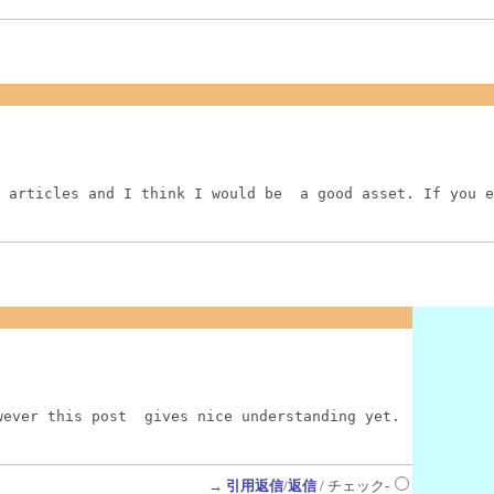
 articles and I think I would be  a good asset. If you e
wever this post  gives nice understanding yet.
→
引用返信
/
返信
/ チェック-