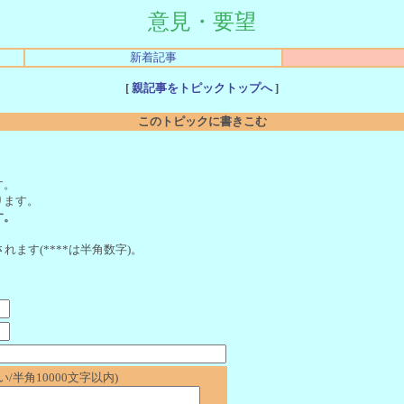
意見・要望
新着記事
[
親記事をトピックトップへ
]
このトピックに書きこむ
。
す。
ります。
す。
れます(****は半角数字)。
/半角10000文字以内)