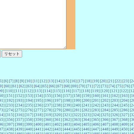
5
] [
6
] [
7
] [
8
] [
9
] [
10
] [
11
] [
12
] [
13
] [
14
] [
15
] [
16
] [
17
] [
18
] [
19
] [
20
] [
21
] [
22
] [
23
] [
2
9
] [
60
] [
61
] [
62
] [
63
] [
64
] [
65
] [
66
] [
67
] [
68
] [
69
] [
70
] [
71
] [
72
] [
73
] [
74
] [
75
] [
76
] [
09
] [
110
] [
111
] [
112
] [
113
] [
114
] [
115
] [
116
] [
117
] [
118
] [
119
] [
120
] [
121
] [
122
] [
1
50
] [
151
] [
152
] [
153
] [
154
] [
155
] [
156
] [
157
] [
158
] [
159
] [
160
] [
161
] [
162
] [
163
] [
1
91
] [
192
] [
193
] [
194
] [
195
] [
196
] [
197
] [
198
] [
199
] [
200
] [
201
] [
202
] [
203
] [
204
] [
2
32
] [
233
] [
234
] [
235
] [
236
] [
237
] [
238
] [
239
] [
240
] [
241
] [
242
] [
243
] [
244
] [
245
] [
2
73
] [
274
] [
275
] [
276
] [
277
] [
278
] [
279
] [
280
] [
281
] [
282
] [
283
] [
284
] [
285
] [
286
] [
2
14
] [
315
] [
316
] [
317
] [
318
] [
319
] [
320
] [
321
] [
322
] [
323
] [
324
] [
325
] [
326
] [
327
] [
3
55
] [
356
] [
357
] [
358
] [
359
] [
360
] [
361
] [
362
] [
363
] [
364
] [
365
] [
366
] [
367
] [
368
] [
3
96
] [
397
] [
398
] [
399
] [
400
] [
401
] [
402
] [
403
] [
404
] [
405
] [
406
] [
407
] [
408
] [
409
] [
4
37
] [
438
] [
439
] [
440
] [
441
] [
442
] [
443
] [
444
] [
445
] [
446
] [
447
] [
448
] [
449
] [
450
] [
4
78
] [
479
] [
480
] [
481
] [
482
] [
483
] [
484
] [
485
] [
486
] [
487
] [
488
] [
489
] [
490
] [
491
] [
4