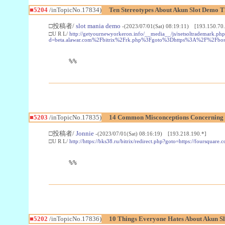
■5204
/inTopicNo.17834)
Ten Stereotypes About Akun Slot Demo T
□投稿者/
slot mania demo
-(2023/07/01(Sat) 08:19:11) [193.150.70.
□U R L/
http://getyournewyorkeron.info/__media__/js/netsoltrademark.php
d=beta.alawar.com%2Fbitrix%2Frk.php%3Fgoto%3Dhttps%3A%2F%2Fbost
%%
■5203
/inTopicNo.17835)
14 Common Misconceptions Concerning
□投稿者/
Jonnie
-(2023/07/01(Sat) 08:16:19) [193.218.190.*]
□U R L/
http://https://bks38.ru/bitrix/redirect.php?goto=https://foursq
%%
■5202
/inTopicNo.17836)
10 Things Everyone Hates About Akun S