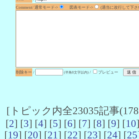
Comment/ 通常モード->
図表モード->
(適当に改行して下さい
削除キー
/
/
プレビュー
(半角8文字以内)
[トピック内全23035記事(17821
[
2
] [
3
] [
4
] [
5
] [
6
] [
7
] [
8
] [
9
] [
10
[
19
] [
20
] [
21
] [
22
] [
23
] [
24
] [
25