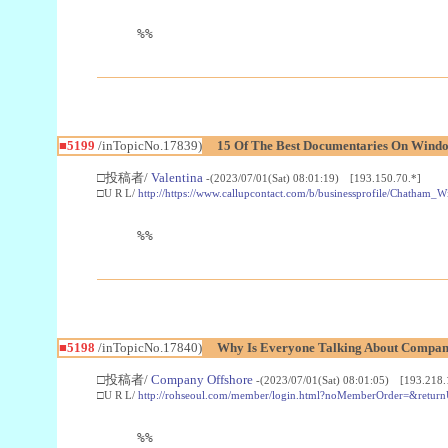
%%
■5199
/inTopicNo.17839)
15 Of The Best Documentaries On Win
□投稿者/
Valentina
-(2023/07/01(Sat) 08:01:19) [193.150.70.*]
□U R L/
http://https://www.callupcontact.com/b/businessprofile/Chatha
%%
■5198
/inTopicNo.17840)
Why Is Everyone Talking About Compan
□投稿者/
Company Offshore
-(2023/07/01(Sat) 08:01:05) [193.218.
□U R L/
http://rohseoul.com/member/login.html?noMemberOrder=&return
%%