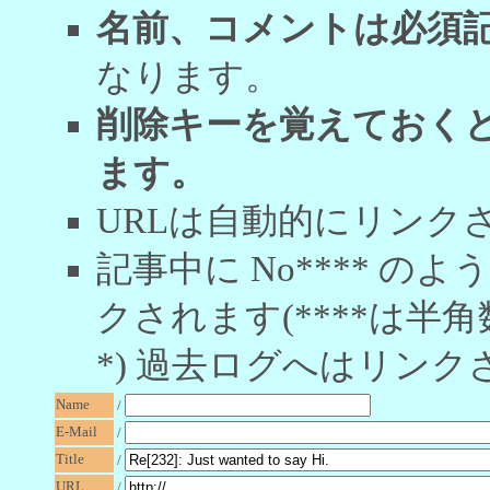
名前、コメントは必須
なります。
削除キーを覚えておく
ます。
URLは自動的にリンク
記事中に No**** 
クされます(****は半角
*) 過去ログへはリンク
Name
/
E-Mail
/
Title
/
URL
/