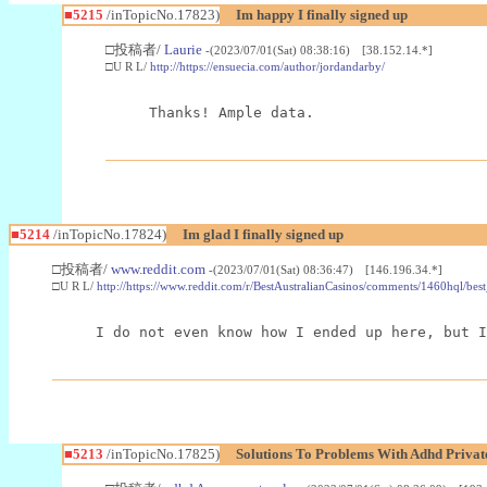
■5215
/inTopicNo.17823)
Im happy I finally signed up
□投稿者/
Laurie
-(2023/07/01(Sat) 08:38:16) [38.152.14.*]
□U R L/
http://https://ensuecia.com/author/jordandarby/
Thanks! Ample data.
■5214
/inTopicNo.17824)
Im glad I finally signed up
□投稿者/
www.reddit.com
-(2023/07/01(Sat) 08:36:47) [146.196.34.*]
□U R L/
http://https://www.reddit.com/r/BestAustralianCasinos/comments/1460hql/best
I do not even know how I ended up here, but I
■5213
/inTopicNo.17825)
Solutions To Problems With Adhd Privat