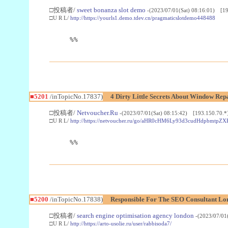
□投稿者/
sweet bonanza slot demo
-(2023/07/01(Sat) 08:16:01) [19
□U R L/
http://https://yourls1.demo.tdev.cn/pragmaticslotdemo448488
%%
■5201
/inTopicNo.17837)
4 Dirty Little Secrets About Window R
□投稿者/
Netvoucher.Ru
-(2023/07/01(Sat) 08:15:42) [193.150.70.*
□U R L/
http://https://netvoucher.ru/go/aHR0cHM6Ly93d3cudHdpb
%%
■5200
/inTopicNo.17838)
Responsible For The SEO Consultant L
□投稿者/
search engine optimisation agency london
-(2023/07/01
□U R L/
http://https://arto-usolie.ru/user/rabbisoda7/