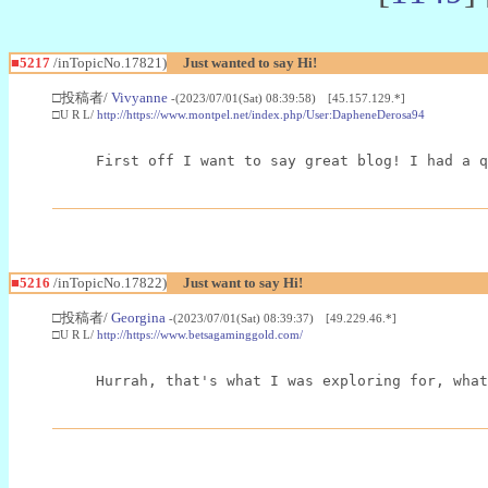
■5217
/inTopicNo.17821)
Just wanted to say Hi!
□投稿者/
Vivyanne
-(2023/07/01(Sat) 08:39:58) [45.157.129.*]
□U R L/
http://https://www.montpel.net/index.php/User:DapheneDerosa94
First off I want to say great blog! I had a q
■5216
/inTopicNo.17822)
Just want to say Hi!
□投稿者/
Georgina
-(2023/07/01(Sat) 08:39:37) [49.229.46.*]
□U R L/
http://https://www.betsagaminggold.com/
Hurrah, that's what I was exploring for, what