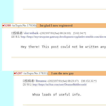
■5208
/inTopicNo.17830)
Im glad I now registered
□投稿者/
slot terbaik
-(2023/07/01(Sat) 08:24:10) [5.62.34.*]
□U R L/
http://https://myviewpoint.gateway.development.vpplatdev.trimble.com/slot-t
Hey there! This post could not be written any
■5207
/inTopicNo.17831)
I am the new guy
□投稿者/
Breanna
-(2023/07/01(Sat) 08:23:17) [38.152.32.*]
□U R L/
http://https://m1bar.com/user/DeanneBiddlecomb/
Whoa loads of useful info.