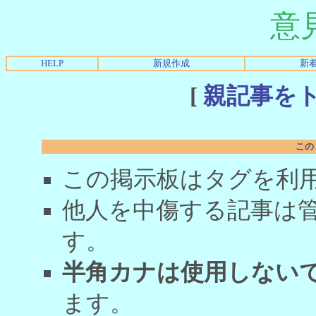
意
HELP
新規作成
新
[
親記事を
この
この掲示板はタグを利
他人を中傷する記事は
す。
半角カナは使用しない
ます。