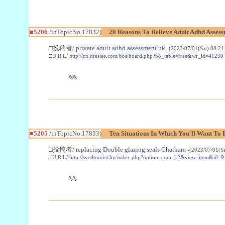
■5206
/inTopicNo.17832)
20 Reasons To Believe Adult Adhd Asses
□投稿者/
private adult adhd assessment uk
-(2023/07/01(Sat) 08:2
□U R L/
http://cn.dreslee.com/bbs/board.php?bo_table=free&wr_id=41230
%%
■5205
/inTopicNo.17833)
Ten Situations In Which You'll Want T
□投稿者/
replacing Double glazing seals Chatham
-(2023/07/01(S
□U R L/
http://svetltourist.by/index.php?option=com_k2&view=item&id=9
%%