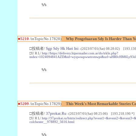
%%
■5210
/inTopicNo.17828)
Why Pengeluaran Sdy Is Harder Than Y
□投稿者/
Sgp Sdy Hk Hari Ini
-(2023/07/01(Sat) 08:28:02) [193.150
□U R L/
http://https://delivery.hipermailer.com.ar/do/trkln.php?
index=1024094841AZD&id=wyqwsupwsetrotswpi&url=aHR0cHM6Ly9
%%
■5209
/inTopicNo.17829)
This Week's Most Remarkable Stories C
□投稿者/
37prokat.Ru
-(2023/07/01(Sat) 08:25:06) [193.218.190.*]
□U R L/
http://37prokat.ru/bitrix/redirect.php?event1=&event2=&event3=&g
colchester__978892_5616.html
%%