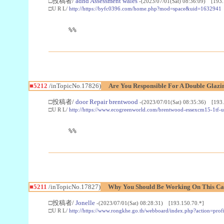
□投稿者/
adhd Assessment wales
-(2023/07/01(Sat) 08:36:09) [193.
□U R L/
http://https://byfc0396.com/home.php?mod=space&uid=1632941
%%
■5212
/inTopicNo.17826)
Are You Responsible For A Double Glaz
□投稿者/
door Repair brentwood
-(2023/07/01(Sat) 08:35:36) [193
□U R L/
http://https://www.ecogreenworld.com/brentwood-essexcm15-1tf-u
%%
■5211
/inTopicNo.17827)
Why You Should Be Working On This C
□投稿者/
Jonelle
-(2023/07/01(Sat) 08:28:31) [193.150.70.*]
□U R L/
http://https://www.rongkhe.go.th/webboard/index.php?action=pro