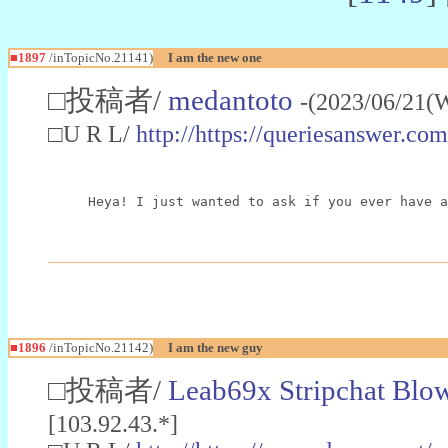
■1897
/inTopicNo.21141)
I am the new one
□投稿者/
medantoto
-(2023/06/21(
□U R L/
http://https://queriesanswer.c
Heya! I just wanted to ask if you ever have a
■1896
/inTopicNo.21142)
I am the new guy
□投稿者/
Leab69x Stripchat Bl
[103.92.43.*]