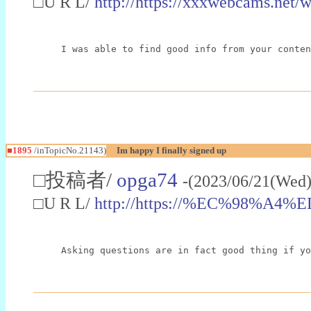
□U R L/
http://https://xxxwebcams.net/
I was able to find good info from your conten
■1895
/inTopicNo.21143)
Im happy I finally signed up
□投稿者/
opga74
-(2023/06/21(Wed)
□U R L/
http://https://%EC%98%
Asking questions are in fact good thing if yo