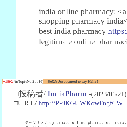
india online pharmacy: <a
shopping pharmacy india<
best india pharmacy
https
legitimate online pharmaci
■1892
/inTopicNo.21146)
Re[2]: Just wanted to say Hello!
□投稿者/
IndiaPharm
-(2023/06/21
□U R L/
http://PPJKGUWKowFngfCW
テッツサツソlegitimate online pharmacies india: