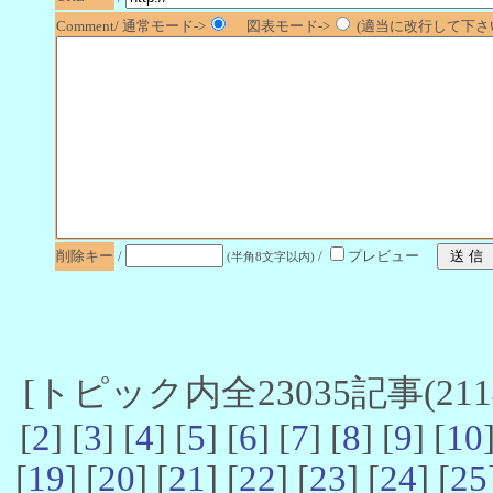
Comment/ 通常モード->
図表モード->
(適当に改行して下さい
削除キー
/
/
プレビュー
(半角8文字以内)
[トピック内全23035記事(21141
[
2
] [
3
] [
4
] [
5
] [
6
] [
7
] [
8
] [
9
] [
10
[
19
] [
20
] [
21
] [
22
] [
23
] [
24
] [
25