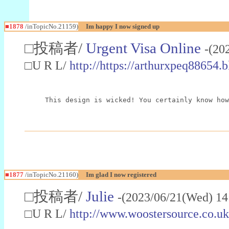
■1878
/inTopicNo.21159)
Im happy I now signed up
□投稿者/
Urgent Visa Online
-(20
□U R L/
http://https://arthurxpeq88654
This design is wicked! You certainly know how
■1877
/inTopicNo.21160)
Im glad I now registered
□投稿者/
Julie
-(2023/06/21(Wed) 14
□U R L/
http://www.woostersource.co.u