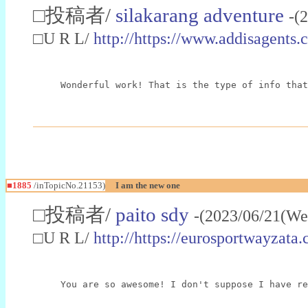
□投稿者/
silakarang adventure
-(
□U R L/
http://https://www.addisagents
Wonderful work! That is the type of info that
■1885
/inTopicNo.21153)
I am the new one
□投稿者/
paito sdy
-(2023/06/21(We
□U R L/
http://https://eurosportwayzata
You are so awesome! I don't suppose I have re