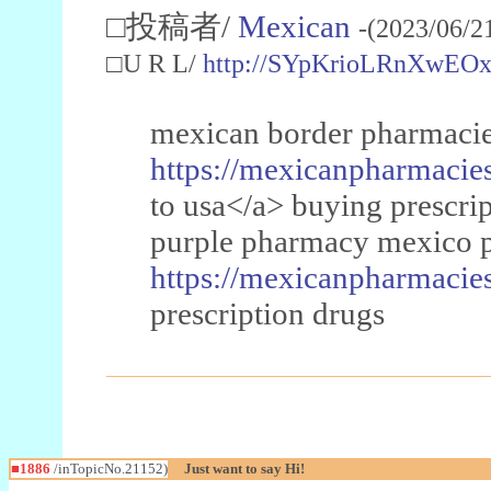
□投稿者/
Mexican
-(2023/06/2
□U R L/
http://SYpKrioLRnXwEO
mexican border pharmacies
https://mexicanpharmacies
to usa</a> buying prescri
purple pharmacy mexico pr
https://mexicanpharmacies
prescription drugs
■1886
/inTopicNo.21152)
Just want to say Hi!