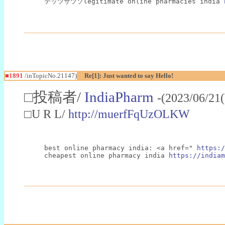
テッツサツソlegitimate online pharmacies india 
■1891
/inTopicNo.21147)
Re[1]: Just wanted to say Hello!
□投稿者/
IndiaPharm
-(2023/06/21
□U R L/
http://muerfFqUzOLKW
best online pharmacy india: <a href=" 
https:/
cheapest online pharmacy india 
https://indiam