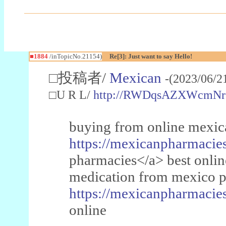
■1884
/inTopicNo.21154)
Re[3]: Just want to say Hello!
□投稿者/
Mexican
-(2023/06/2
□U R L/
http://RWDqsAZXWcmNr
buying from online mexic
https://mexicanpharmacies
pharmacies</a> best onli
medication from mexico 
https://mexicanpharmacies
online