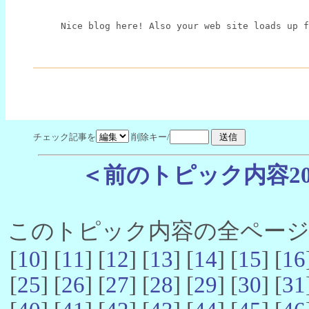
Nice blog here! Also your web site loads up f
チェック記事を
削除キー/
＜前のトピック内容2
このトピック内容の全ページ数 
[
10
] [
11
] [
12
] [
13
] [
14
] [
15
] [
16
[
25
] [
26
] [
27
] [
28
] [
29
] [
30
] [
31