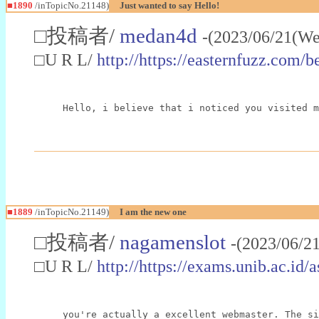
■1890
/inTopicNo.21148)
Just wanted to say Hello!
□投稿者/
medan4d
-(2023/06/21(We
□U R L/
http://https://easternfuzz.com/
Hello, i believe that i noticed you visited m
■1889
/inTopicNo.21149)
I am the new one
□投稿者/
nagamenslot
-(2023/06/2
□U R L/
http://https://exams.unib.ac.id
you're actually a excellent webmaster. The si