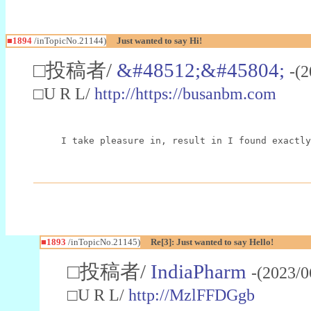
■1894
/inTopicNo.21144)
Just wanted to say Hi!
□投稿者/
&#48512;&#45804;
-(
□U R L/
http://https://busanbm.com
I take pleasure in, result in I found exactly
■1893
/inTopicNo.21145)
Re[3]: Just wanted to say Hello!
□投稿者/
IndiaPharm
-(2023/0
□U R L/
http://MzlFFDGgb