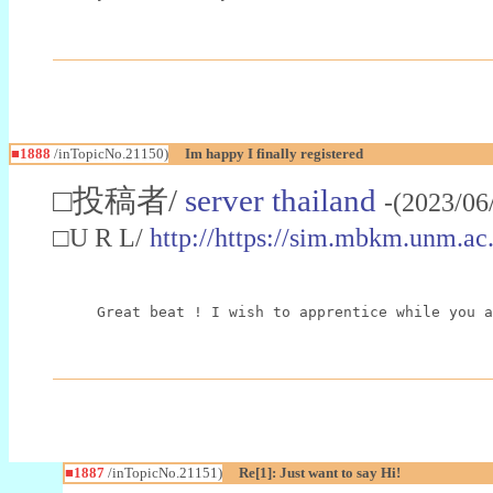
■1888
/inTopicNo.21150)
Im happy I finally registered
□投稿者/
server thailand
-(2023/06
□U R L/
http://https://sim.mbkm.unm.ac.i
Great beat ! I wish to apprentice while you a
■1887
/inTopicNo.21151)
Re[1]: Just want to say Hi!