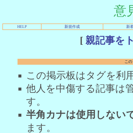
意
HELP
新規作成
新
[
親記事を
この
この掲示板はタグを利
他人を中傷する記事は
す。
半角カナは使用しない
ます。