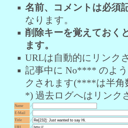
名前、コメントは必須
なります。
削除キーを覚えておく
ます。
URLは自動的にリンク
記事中に No**** 
クされます(****は半角
*) 過去ログへはリンク
Name
/
E-Mail
/
Title
/
URL
/