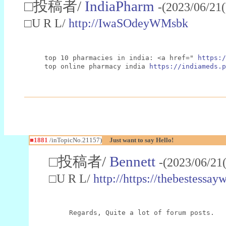
□投稿者/
IndiaPharm
-(2023/06/21
□U R L/
http://IwaSOdeyWMsbk
top 10 pharmacies in india: <a href=" 
https:/
top online pharmacy india 
https://indiameds.p
■1881
/inTopicNo.21157)
Just want to say Hello!
□投稿者/
Bennett
-(2023/06/21
□U R L/
http://https://thebestessa
Regards, Quite a lot of forum posts.