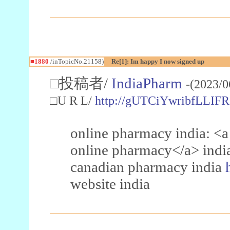
■1880
/inTopicNo.21158)
Re[1]: Im happy I now signed up
□投稿者/
IndiaPharm
-(2023/0
□U R L/
http://gUTCiYwribfLLIF
online pharmacy india: <a
online pharmacy</a> indi
canadian pharmacy india
website india