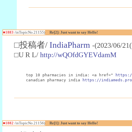
■1883
/inTopicNo.21155)
Re[2]: Just want to say Hello!
□投稿者/
IndiaPharm
-(2023/06/21
□U R L/
http://wQOfdGYEVdamM
top 10 pharmacies in india: <a href=" 
https:/
canadian pharmacy india 
https://indiameds.pro
■1882
/inTopicNo.21156)
Re[1]: Just want to say Hello!