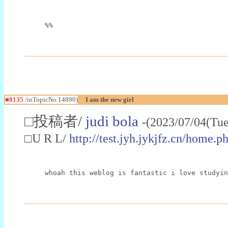
%%
■8135
/inTopicNo.14890)
I am the new girl
□投稿者/
judi bola
-(2023/07/04(Tu
□U R L/
http://test.jyh.jykjfz.cn/hom
whoah this weblog is fantastic i love studyin