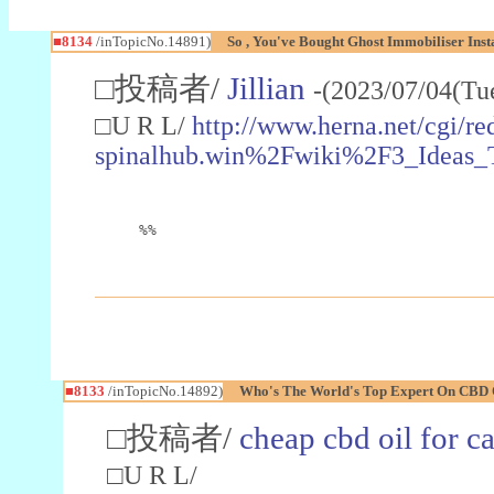
■8134
/inTopicNo.14891)
So , You've Bought Ghost Immobiliser Inst
□投稿者/
Jillian
-(2023/07/04(Tu
□U R L/
http://www.herna.net/cgi/red
spinalhub.win%2Fwiki%2F3_Ideas_
%%
■8133
/inTopicNo.14892)
Who's The World's Top Expert On CBD O
□投稿者/
cheap cbd oil for ca
□U R L/