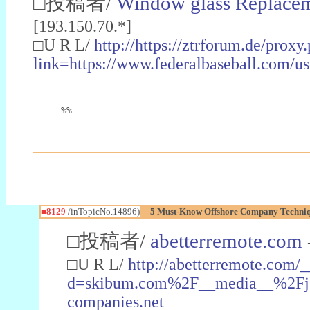
□投稿者/
Window glass Replacem
[193.150.70.*]
□U R L/
http://https://ztrforum.de/proxy
link=https://www.federalbaseball.co
%%
■8129
/inTopicNo.14896)
5 Must-Know Offshore Company Techniq
□投稿者/
abetterremote.com
□U R L/
http://abetterremote.com/
d=skibum.com%2F__media__%2Fjs
companies.net