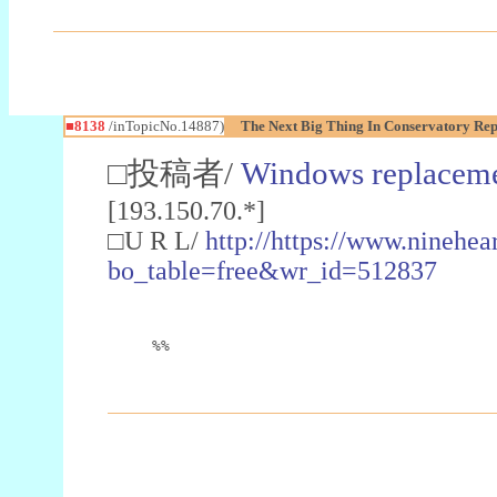
■8138
/inTopicNo.14887)
The Next Big Thing In Conservatory Re
□投稿者/
Windows replaceme
[193.150.70.*]
□U R L/
http://https://www.ninehea
bo_table=free&wr_id=512837
%%