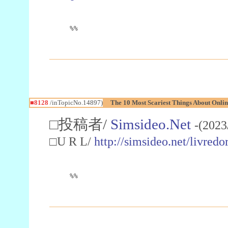
%%
■8128
/inTopicNo.14897)
The 10 Most Scariest Things About Online
□投稿者/
Simsideo.Net
-(2023
□U R L/
http://simsideo.net/livred
%%