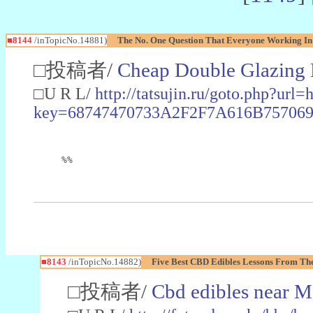
■8144
/inTopicNo.14881)
The No. One Question That Everyone Working In 
□投稿者/
Cheap Double Glazing 
□U R L/
http://tatsujin.ru/goto.php?ur
key=68747470733A2F2F7A616B757069
%%
■8143
/inTopicNo.14882)
Five Best CBD Edibles Lessons From Th
□投稿者/
Cbd edibles near M