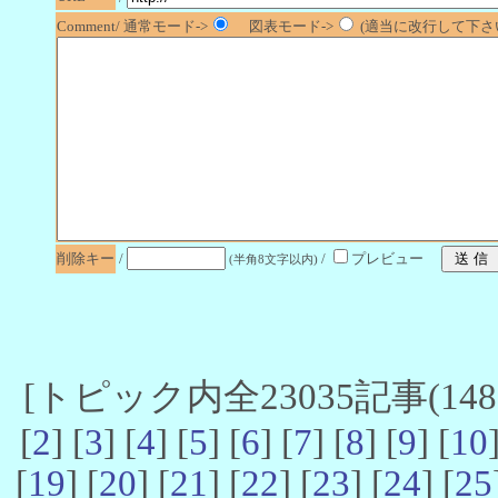
Comment/ 通常モード->
図表モード->
(適当に改行して下さい
削除キー
/
/
プレビュー
(半角8文字以内)
[トピック内全23035記事(14881
[
2
] [
3
] [
4
] [
5
] [
6
] [
7
] [
8
] [
9
] [
10
[
19
] [
20
] [
21
] [
22
] [
23
] [
24
] [
25