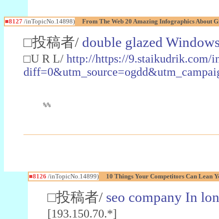
■8127
/inTopicNo.14898)
From The Web 20 Amazing Infographics About G
□投稿者/
double glazed Windows
□U R L/
http://https://9.staikudrik.com/
diff=0&utm_source=ogdd&utm_campaign
%%
■8126
/inTopicNo.14899)
10 Things Your Competitors Can Lean 
□投稿者/
seo company In lo
[193.150.70.*]