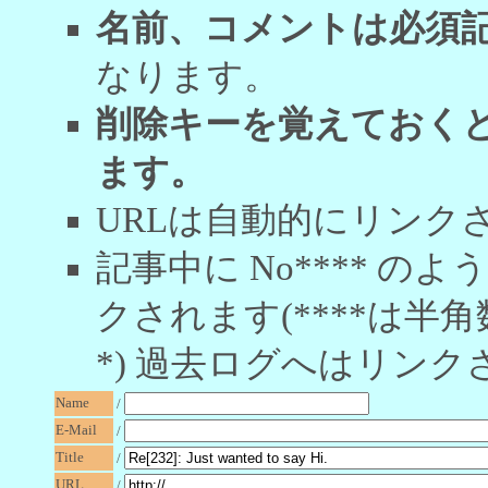
名前、コメントは必須
なります。
削除キーを覚えておく
ます。
URLは自動的にリンク
記事中に No**** 
クされます(****は半角
*) 過去ログへはリンク
Name
/
E-Mail
/
Title
/
URL
/