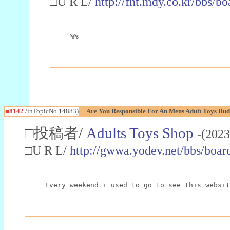
□U R L/
http://fnt.mdy.co.kr/bbs/
%%
■8142
/inTopicNo.14883)
Are You Responsible For An Mens Adult Toys Bu
□投稿者/
Adults Toys Shop
-(2023
□U R L/
http://gwwa.yodev.net/bbs/bo
Every weekend i used to go to see this websit