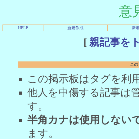
意
HELP
新規作成
新
[
親記事を
この
この掲示板はタグを利
他人を中傷する記事は
す。
半角カナは使用しない
ます。