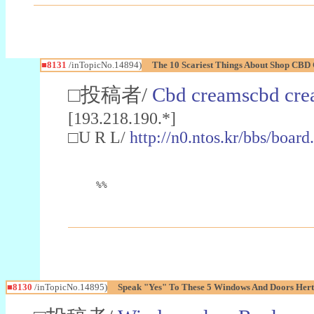
■8131
/inTopicNo.14894)
The 10 Scariest Things About Shop CBD
□投稿者/
Cbd creamscbd cre
[193.218.190.*]
□U R L/
http://n0.ntos.kr/bbs/boa
%%
■8130
/inTopicNo.14895)
Speak "Yes" To These 5 Windows And Doors Hert