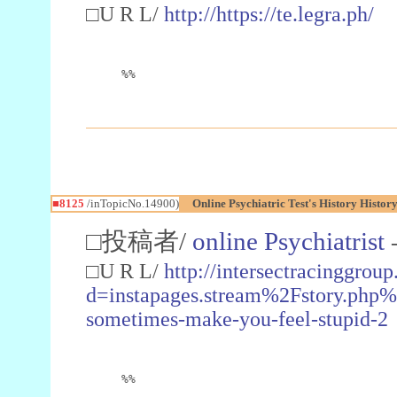
□U R L/
http://https://te.legra.ph/
%%
■8125
/inTopicNo.14900)
Online Psychiatric Test's History History
□投稿者/
online Psychiatrist
□U R L/
http://intersectracinggro
d=instapages.stream%2Fstory.php%
sometimes-make-you-feel-stupid-2
%%