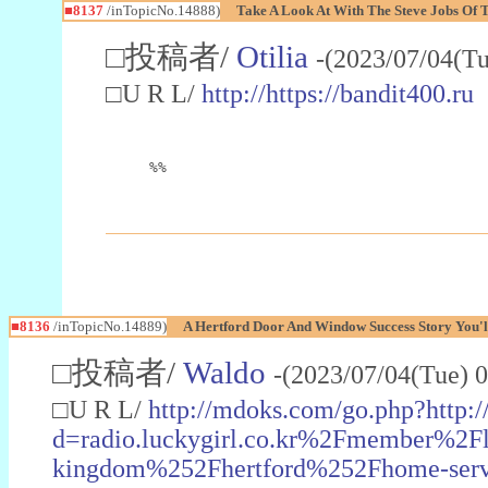
■8137
/inTopicNo.14888)
Take A Look At With The Steve Jobs Of
□投稿者/
Otilia
-(2023/07/04(T
□U R L/
http://https://bandit400.ru
%%
■8136
/inTopicNo.14889)
A Hertford Door And Window Success Story You'l
□投稿者/
Waldo
-(2023/07/04(Tue) 
□U R L/
http://mdoks.com/go.php?http:/
d=radio.luckygirl.co.kr%2Fmember%
kingdom%252Fhertford%252Fhome-servi