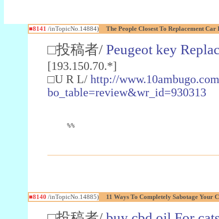
■8141
/inTopicNo.14884)
The People Closest To Replacement Car 
□投稿者/
Peugeot key Repla
[193.150.70.*]
□U R L/
http://www.10ambugo.com
bo_table=review&wr_id=930313
%%
■8140
/inTopicNo.14885)
11 Ways To Completely Sabotage Your C
□投稿者/
buy cbd oil For cat