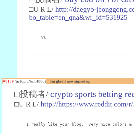
□U R L/
http://daegyo-jeonggong.c
bo_table=en_qna&wr_id=531925
%%
■8139
/inTopicNo.14886)
Im glad I now signed up
□投稿者/
crypto sports betting re
□U R L/
http://https://www.reddit.com
I really like your blog.. very nice colors & 