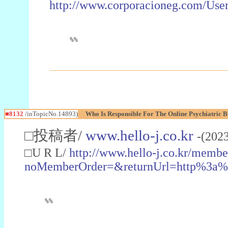
http://www.corporacioneg.com/User
%%
■8132
/inTopicNo.14893)
Who Is Responsible For The Online Psychiatric 
□投稿者/
www.hello-j.co.kr
-(202
□U R L/
http://www.hello-j.co.kr/membe
noMemberOrder=&returnUrl=http%3a%
%%