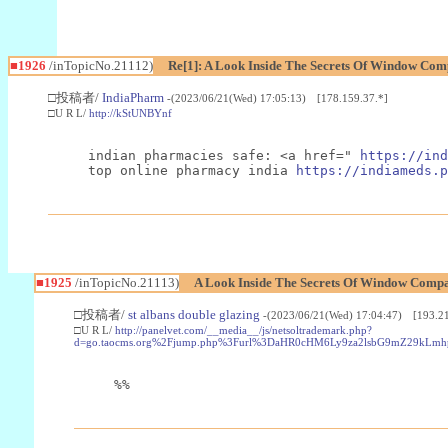
■1926
/inTopicNo.21112)
Re[1]: A Look Inside The Secrets Of Window Com
□投稿者/
IndiaPharm
-(2023/06/21(Wed) 17:05:13) [178.159.37.*]
□U R L/
http://kStUNBYnf
indian pharmacies safe: <a href=" 
https://ind
top online pharmacy india 
https://indiameds.p
■1925
/inTopicNo.21113)
A Look Inside The Secrets Of Window Compa
□投稿者/
st albans double glazing
-(2023/06/21(Wed) 17:04:47) [193.21
□U R L/
http://panelvet.com/__media__/js/netsoltrademark.php?
d=go.taocms.org%2Fjump.php%3Furl%3DaHR0cHM6Ly9za2lsbG9mZ29kL
%%