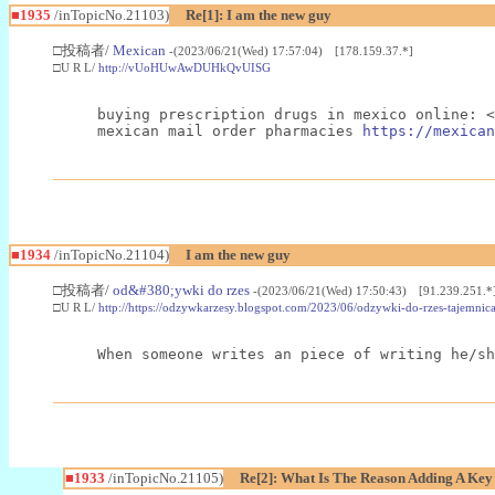
■1935
/inTopicNo.21103)
Re[1]: I am the new guy
□投稿者/
Mexican
-(2023/06/21(Wed) 17:57:04) [178.159.37.*]
□U R L/
http://vUoHUwAwDUHkQvUISG
buying prescription drugs in mexico online: <
mexican mail order pharmacies 
https://mexican
■1934
/inTopicNo.21104)
I am the new guy
□投稿者/
od&#380;ywki do rzes
-(2023/06/21(Wed) 17:50:43) [91.239.251.*
□U R L/
http://https://odzywkarzesy.blogspot.com/2023/06/odzywki-do-rzes-tajemnic
When someone writes an piece of writing he/sh
■1933
/inTopicNo.21105)
Re[2]: What Is The Reason Adding A Key