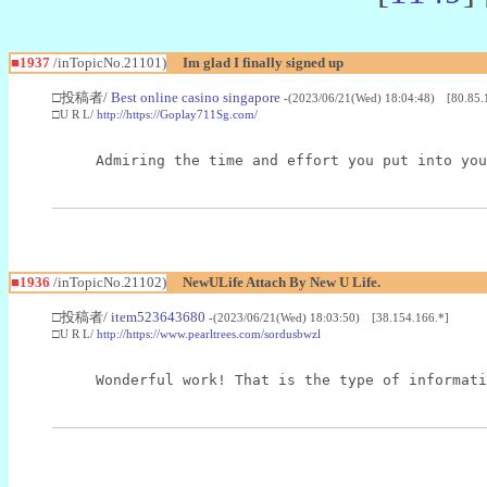
■1937
/inTopicNo.21101)
Im glad I finally signed up
□投稿者/
Best online casino singapore
-(2023/06/21(Wed) 18:04:48) [80.85.
□U R L/
http://https://Goplay711Sg.com/
Admiring the time and effort you put into you
■1936
/inTopicNo.21102)
NewULife Attach By New U Life.
□投稿者/
item523643680
-(2023/06/21(Wed) 18:03:50) [38.154.166.*]
□U R L/
http://https://www.pearltrees.com/sordusbwzl
Wonderful work! That is the type of informati