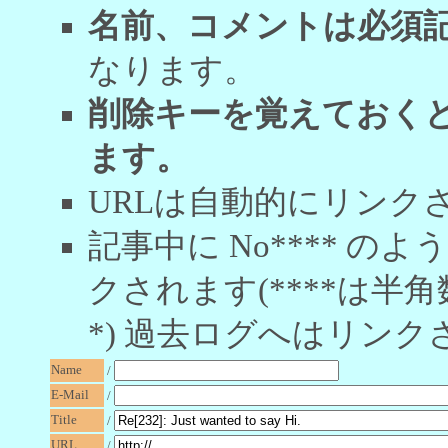
名前、コメントは必須
なります。
削除キーを覚えておく
ます。
URLは自動的にリンク
記事中に No**** 
クされます(****は半角
*) 過去ログへはリンク
Name
/
E-Mail
/
Title
/
URL
/