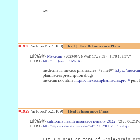
%%
■1930
/inTopicNo.21108)
Re[1]: Health Insurance Plans
□投稿者/
Mexican
-(2023/06/21(Wed) 17:29:09) [178.159.37.*]
□U R L/
http://iEdQyenFLjSbWzAR
medicine in mexico pharmacies: <a href="
https://mexica
pharmacies prescription drugs
mexican rx online
https://mexicanpharmacies.pro/#
purpl
■1929
/inTopicNo.21109)
Health Insurance Plans
□投稿者/
california health insurance penalty 2022
-(2023/06/21(W
□U R L/
http://https://wakelet.com/wake/SeE5ZJO29DCk5F71csTqG
Eat 3 ounces or more of whole-grain pr