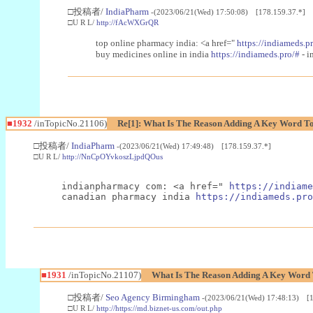
□投稿者/
IndiaPharm
-(2023/06/21(Wed) 17:50:08) [178.159.37.*]
□U R L/
http://fAcWXGrQR
top online pharmacy india: <a href="
https://indiameds.p
buy medicines online in india
https://indiameds.pro/#
- i
■1932
/inTopicNo.21106)
Re[1]: What Is The Reason Adding A Key Word To
□投稿者/
IndiaPharm
-(2023/06/21(Wed) 17:49:48) [178.159.37.*]
□U R L/
http://NnCpOYvkoszLjpdQOus
indianpharmacy com: <a href=" 
https://indiame
canadian pharmacy india 
https://indiameds.pro
■1931
/inTopicNo.21107)
What Is The Reason Adding A Key Word T
□投稿者/
Seo Agency Birmingham
-(2023/06/21(Wed) 17:48:13) [1
□U R L/
http://https://md.biznet-us.com/out.php