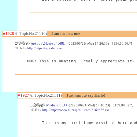
■1928
/inTopicNo.21110)
I am the new one
□投稿者/
&#50724;&#54588;
-(2023/06/21(Wed) 17:26:10) [154.13.50.*]
□U R L/
http://https://opgabm.com
OMG! This is amazing. Ireally appreciate it~ 
■1927
/inTopicNo.21111)
Just want to say Hello!
□投稿者/
Mobile SEO
-(2023/06/21(Wed) 17:18:23) [139.99.62.*]
□U R L/
http://https://www.buzzsprout.com/2164856.rss
This is my first time visit at here an