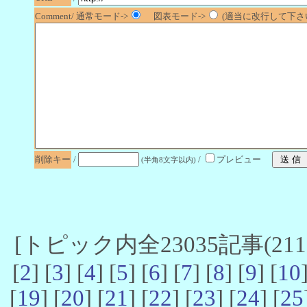
Comment/ 通常モード->
図表モード->
(適当に改行して下さい
削除キー
/
/
プレビュー
(半角8文字以内)
[トピック内全23035記事(21101
[
2
] [
3
] [
4
] [
5
] [
6
] [
7
] [
8
] [
9
] [
10
[
19
] [
20
] [
21
] [
22
] [
23
] [
24
] [
25