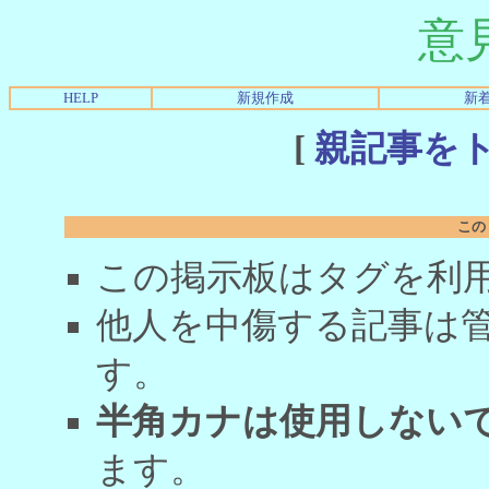
意
HELP
新規作成
新
[
親記事を
この
この掲示板はタグを利
他人を中傷する記事は
す。
半角カナは使用しない
ます。