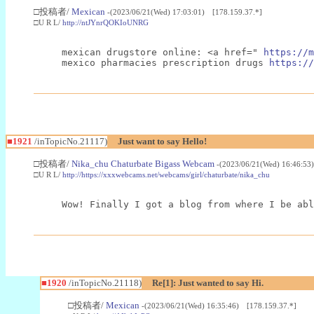
□投稿者/
Mexican
-(2023/06/21(Wed) 17:03:01) [178.159.37.*]
□U R L/
http://ntJYnrQOKIoUNRG
mexican drugstore online: <a href=" 
https://m
mexico pharmacies prescription drugs 
https://
■1921
/inTopicNo.21117)
Just want to say Hello!
□投稿者/
Nika_chu Chaturbate Bigass Webcam
-(2023/06/21(Wed) 16:46:53
□U R L/
http://https://xxxwebcams.net/webcams/girl/chaturbate/nika_chu
Wow! Finally I got a blog from where I be abl
■1920
/inTopicNo.21118)
Re[1]: Just wanted to say Hi.
□投稿者/
Mexican
-(2023/06/21(Wed) 16:35:46) [178.159.37.*]