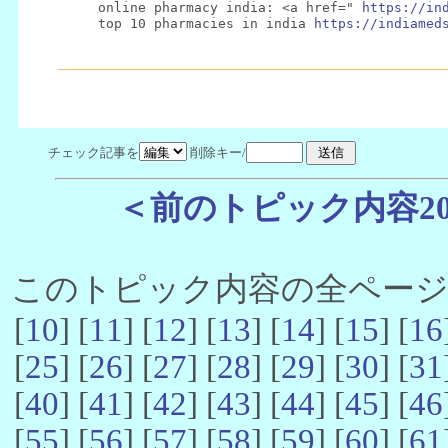
online pharmacy india: <a href=" 
https://in
top 10 pharmacies in india 
https://indiamed
チェック記事を
削除キー/
＜前のトピック内容2
このトピック内容の全ページ数 
[
10
] [
11
] [
12
] [
13
] [
14
] [
15
] [
16
[
25
] [
26
] [
27
] [
28
] [
29
] [
30
] [
31
[
40
] [
41
] [
42
] [
43
] [
44
] [
45
] [
46
[
55
] [
56
] [
57
] [
58
] [
59
] [
60
] [
61