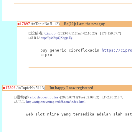
■17897
/inTopicNo.5112)
Re[20]: I am the new guy
□投稿者/
Ciprop
-(2023/07/11(Tue) 02:16:23) [178.159.37.*]
□U R L/
http://qshEtpQXagjdTsj
buy generic ciprofloxacin 
https://cipr
■17896
/inTopicNo.5113)
Im happy I now registered
□投稿者/
slot deposit pulsa
-(2023/07/11(Tue) 02:09:52) [172.93.218.*]
□U R L/
http://originnewsimg.rediff.com/index.html
web slot nline yang tersedika adalah slah sat