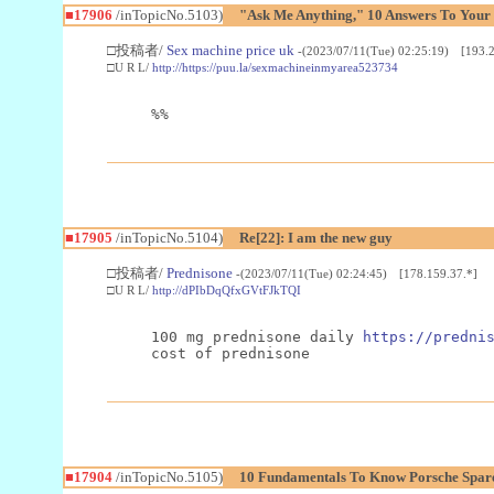
■17906
/inTopicNo.5103)
"Ask Me Anything," 10 Answers To Your 
□投稿者/
Sex machine price uk
-(2023/07/11(Tue) 02:25:19) [193.2
□U R L/
http://https://puu.la/sexmachineinmyarea523734
%%
■17905
/inTopicNo.5104)
Re[22]: I am the new guy
□投稿者/
Prednisone
-(2023/07/11(Tue) 02:24:45) [178.159.37.*]
□U R L/
http://dPIbDqQfxGVtFJkTQI
100 mg prednisone daily 
https://predni
cost of prednisone
■17904
/inTopicNo.5105)
10 Fundamentals To Know Porsche Spare