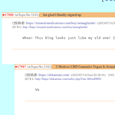
■17908
/inTopicNo.5101)
Im glad I finally signed up
□投稿者/
https://trusted-medications.com/buy/semaglutide/
-(2023/07/11(
□U R L/
http://https://trusted-medications.com/buy/semaglutide/
Whoa! This blog looks just like my old one! I
■17907
/inTopicNo.5102)
5 Motives CBD Gummies Vegan Is Actual
□投稿者/
https://dekatrian.com/
-(2023/07/11(Tue) 02:28:31) [193.
□U R L/
http://https://dekatrian.com/index.php/User:AlfredD692
%%