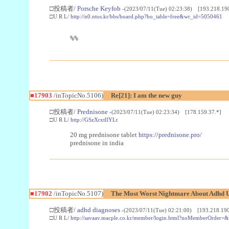
□投稿者/
Porsche Keyfob
-(2023/07/11(Tue) 02:23:38) [193.218.190
□U R L/
http://n0.ntos.kr/bbs/board.php?bo_table=free&wr_id=5050461
%%
■17903
/inTopicNo.5106)
Re[21]: I am the new guy
□投稿者/
Prednisone
-(2023/07/11(Tue) 02:23:34) [178.159.37.*]
□U R L/
http://GSzXrxtIlYLt
20 mg prednisone tablet
https://prednisone.pro/
prednisone in india
■17902
/inTopicNo.5107)
The Most Worst Nightmare About Adhd U
□投稿者/
adhd diagnoses
-(2023/07/11(Tue) 02:21:00) [193.218.190
□U R L/
http://savaav.macple.co.kr/member/login.html?noMemberOrde