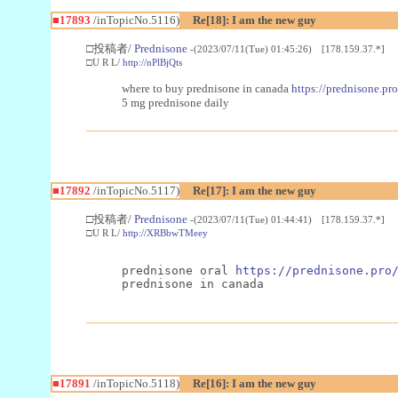
■17893
/inTopicNo.5116)
Re[18]: I am the new guy
□投稿者/
Prednisone
-(2023/07/11(Tue) 01:45:26) [178.159.37.*]
□U R L/
http://nPlBjQts
where to buy prednisone in canada
https://prednisone.pro
5 mg prednisone daily
■17892
/inTopicNo.5117)
Re[17]: I am the new guy
□投稿者/
Prednisone
-(2023/07/11(Tue) 01:44:41) [178.159.37.*]
□U R L/
http://XRBbwTMeey
prednisone oral 
https://prednisone.pro
prednisone in canada
■17891
/inTopicNo.5118)
Re[16]: I am the new guy