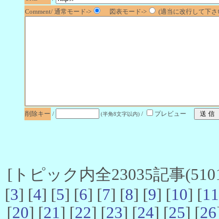
Comment/ 通常モード->
図表モード->
(適当に改行して下さい
削除キー
/
/
プレビュー
(半角8文字以内)
[トピック内全23035記事(5101-
[
3
] [
4
] [
5
] [
6
] [
7
] [
8
] [
9
] [
10
] [
11
[
20
] [
21
] [
22
] [
23
] [
24
] [
25
] [
26