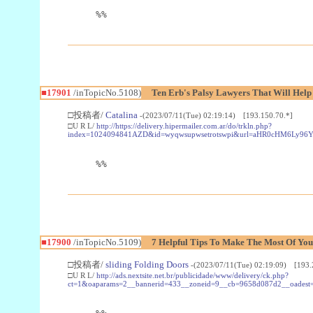
%%
■17901
/inTopicNo.5108)
Ten Erb's Palsy Lawyers That Will Help
□投稿者/
Catalina
-(2023/07/11(Tue) 02:19:14) [193.150.70.*]
□U R L/
http://https://delivery.hipermailer.com.ar/do/trkln.php?
index=1024094841AZD&id=wyqwsupwsetrotswpi&url=aHR0cHM6Ly9
%%
■17900
/inTopicNo.5109)
7 Helpful Tips To Make The Most Of You
□投稿者/
sliding Folding Doors
-(2023/07/11(Tue) 02:19:09) [193.
□U R L/
http://ads.nextsite.net.br/publicidade/www/delivery/ck.php?
ct=1&oaparams=2__bannerid=433__zoneid=9__cb=9658d087d2__oadest=