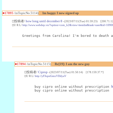
■17895
/inTopicNo.5114)
Im happy I now signed up
□投稿者/
how long until december 8
-(2023/07/11(Tue) 01:59:23) [200.71.1
□U R L/
http://www.webdep.vn/?option=com_k2&view=itemlist&task=user&id=1090
Greetings from Carolina! I'm bored to death a
■17894
/inTopicNo.5115)
Re[19]: I am the new guy
□投稿者/
Ciprop
-(2023/07/11(Tue) 01:50:14) [178.159.37.*]
□U R L/
http://yFJopnGmxVDdyaV
buy cipro online without prescription 