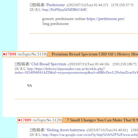
□投稿者/
Prednisone
-(2023/07/11(Tue) 01:44:17) [178.159.37.*]
□U R L/
http://DxPNjupSZMDRhUAHC
generic prednisone online
https://prednisone.pro/
5mg prednisone
■17890
/inTopicNo.5119)
Premium Broad Spectrum CBD Oil's History His
□投稿者/
Cbd Broad Spectrum
-(2023/07/11(Tue) 01:44:16) [193.218.190.*]
□U R L/
http://https://delivery.hipermailer.com.ar/do/trkln.php?
index=1024094841AZD&id=wyqwsupwsetrotswpi&url=aHR0cDovL2NvbmZlcmV
%%
■17889
/inTopicNo.5120)
7 Small Changes You Can Make That'll 
□投稿者/
Sliding doors battersea
-(2023/07/11(Tue) 01:40:01) [193
□U R L/
http://https://cse.google.com.vn/url?q=http%3A%2F%2Fwww.s