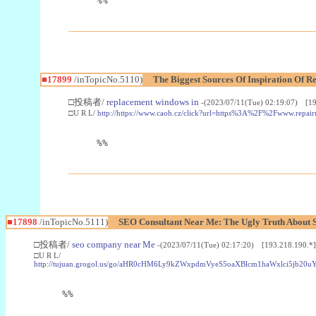
%%
■17899
/inTopicNo.5110)
The Biggest Sources Of Inspiration Of 
□投稿者/
replacement windows in
-(2023/07/11(Tue) 02:19:07) [19
□U R L/
http://https://www.caoh.cz/click?url=https%3A%2F%2Fwww.rep
%%
■17898
/inTopicNo.5111)
SEO Consultant Near Me: The Ugly Truth About
□投稿者/
seo company near Me
-(2023/07/11(Tue) 02:17:20) [193.218.190.*]
□U R L/
http://tujuan.grogol.us/go/aHR0cHM6Ly9kZWxpdmVyeS5oaXBlcm1haWxlc
%%