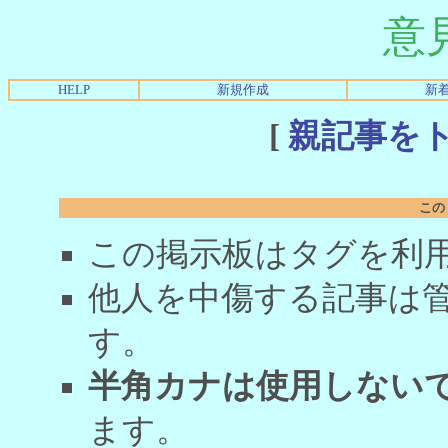
意
HELP
新規作成
新
[
親記事を
この
この掲示板はタグを利
他人を中傷する記事は
す。
半角カナは使用しない
ます。