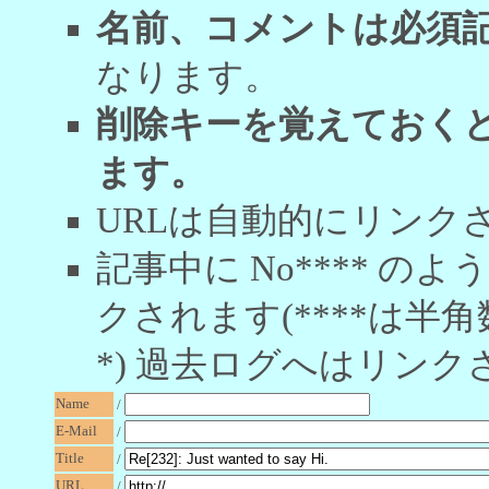
名前、コメントは必須
なります。
削除キーを覚えておく
ます。
URLは自動的にリンク
記事中に No**** 
クされます(****は半角
*) 過去ログへはリンク
Name
/
E-Mail
/
Title
/
URL
/