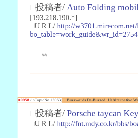
□投稿者/
Auto Folding mobil
[193.218.190.*]
□U R L/
http://w3701.mirecom.net/
bo_table=work_guide&wr_id=2754
%%
■9958
/inTopicNo.13063)
Buzzwords De-Buzzed: 10 Alternative W
□投稿者/
Porsche taycan Ke
□U R L/
http://fnt.mdy.co.kr/bbs/