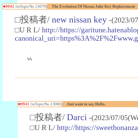
■9942
/inTopicNo.13079)
The Evolution Of Nissan Juke Key Replacement
□投稿者/
new nissan key
-(2023/0
□U R L/
http://https://garitune.hatena
canonical_uri=https%3A%2F%2Fwww.
%%
■9941
/inTopicNo.13080)
Just want to say Hello.
□投稿者/
Darci
-(2023/07/05(W
□U R L/
http://https://sweetbonanza