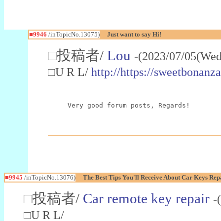
■9946
/inTopicNo.13075)
Just want to say Hi!
□投稿者/
Lou
-(2023/07/05(Wed
□U R L/
http://https://sweetbonanza
Very good forum posts, Regards!
■9945
/inTopicNo.13076)
The Best Tips You'll Receive About Car Keys Rep
□投稿者/
Car remote key repair
-
□U R L/