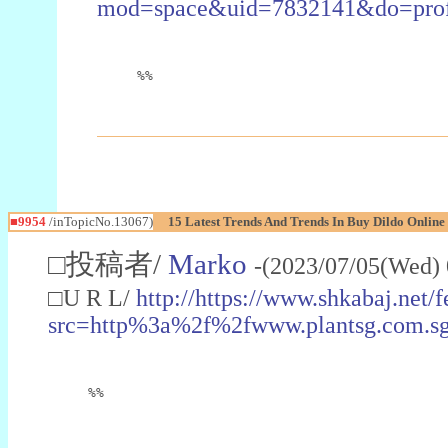
mod=space&uid=7832141&do=prof
%%
■9954
/inTopicNo.13067)
15 Latest Trends And Trends In Buy Dildo Online
□投稿者/
Marko
-(2023/07/05(Wed) 
□U R L/
http://https://www.shkabaj.net/
src=http%3a%2f%2fwww.plantsg.com
%%