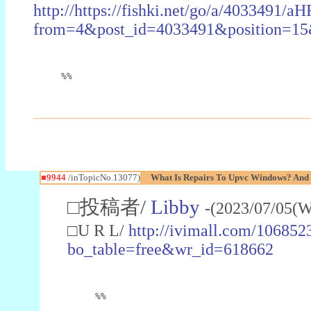
http://https://fishki.net/go/a/4
from=4&post_id=4033491&position=15&
%%
■9944
/inTopicNo.13077)
What Is Repairs To Upvc Windows? And H
□投稿者/
Libby
-(2023/07/05(W
□U R L/
http://ivimall.com/106852
bo_table=free&wr_id=618662
%%