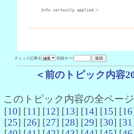
Info certainly applied.!
チェック記事を
削除キー/
＜前のトピック内容2
このトピック内容の全ページ数 
[
10
] [
11
] [
12
] [
13
] [
14
] [
15
] [
16
[
25
] [
26
] [
27
] [
28
] [
29
] [
30
] [
31
[
40
] [
41
] [
42
] [
43
] [
44
] [
45
] [
46