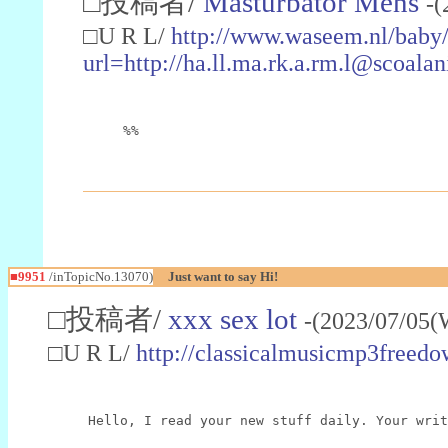
□投稿者/
Masturbator Mens
-(
□U R L/
http://www.waseem.nl/baby
url=http://ha.ll.ma.rk.a.rm.l@scoala
%%
■9951
/inTopicNo.13070)
Just want to say Hi!
□投稿者/
xxx sex lot
-(2023/07/05(
□U R L/
http://classicalmusicmp3fr
Hello, I read your new stuff daily. Your writ