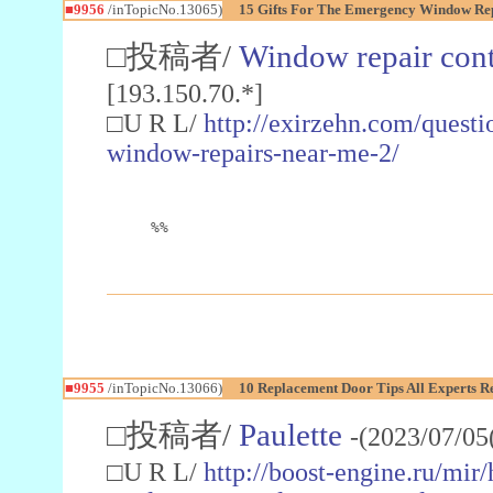
■9956
/inTopicNo.13065)
15 Gifts For The Emergency Window Rep
□投稿者/
Window repair cont
[193.150.70.*]
□U R L/
http://exirzehn.com/questi
window-repairs-near-me-2/
%%
■9955
/inTopicNo.13066)
10 Replacement Door Tips All Experts
□投稿者/
Paulette
-(2023/07/05
□U R L/
http://boost-engine.ru/mi