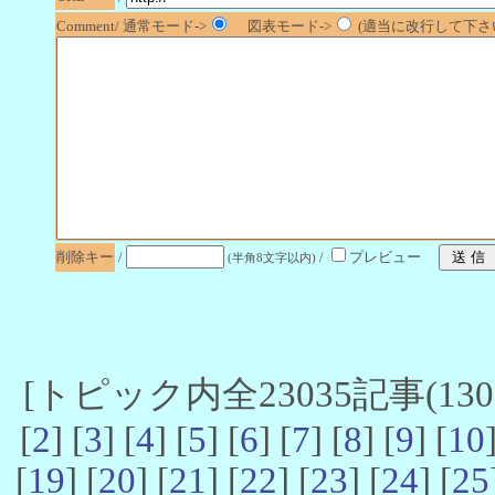
Comment/ 通常モード->
図表モード->
(適当に改行して下さい
削除キー
/
/
プレビュー
(半角8文字以内)
[トピック内全23035記事(13061
[
2
] [
3
] [
4
] [
5
] [
6
] [
7
] [
8
] [
9
] [
10
[
19
] [
20
] [
21
] [
22
] [
23
] [
24
] [
25