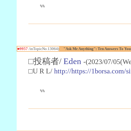
%%
■9957
/inTopicNo.13064)
"Ask Me Anything": Ten Answers To Your
□投稿者/
Eden
-(2023/07/05(We
□U R L/
http://https://1borsa.com/
%%