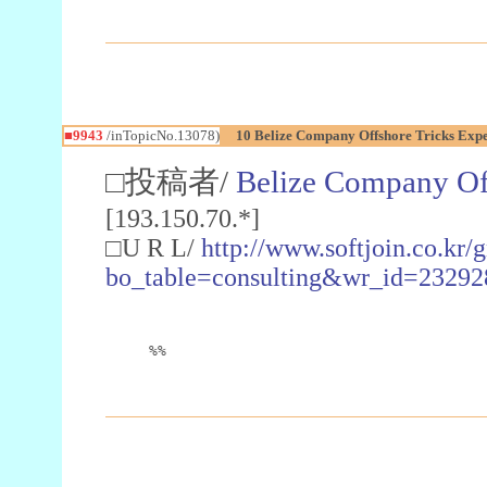
■9943
/inTopicNo.13078)
10 Belize Company Offshore Tricks Ex
□投稿者/
Belize Company Of
[193.150.70.*]
□U R L/
http://www.softjoin.co.kr/
bo_table=consulting&wr_id=23292
%%