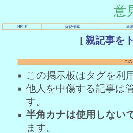
意
HELP
新規作成
新
[
親記事を
この
この掲示板はタグを利
他人を中傷する記事は
す。
半角カナは使用しない
ます。