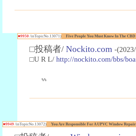
■9950
/inTopicNo.13071)
Five People You Must Know In The CBD 
□投稿者/
Nockito.com
-(2023
□U R L/
http://nockito.com/bbs/b
%%
■9949
/inTopicNo.13072)
You Are Responsible For A UPVC Window Repair