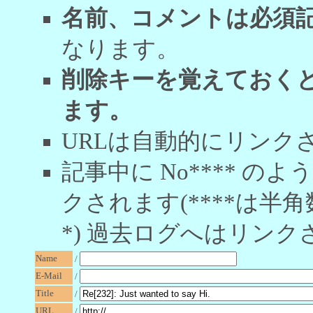
名前、コメントは必須
なります。
削除キーを覚えておく
ます。
URLは自動的にリンク
記事中に No**** 
クされます(****は半角
*) 過去ログへはリンク
Name
/
E-Mail
/
Title
/
URL
/