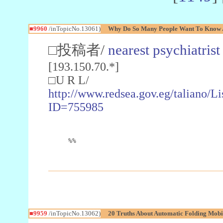
■9960
/inTopicNo.13061)
Why Do So Many People Want To Know A
□投稿者/
nearest psychiatris
[193.150.70.*]
□U R L/
http://www.redsea.gov.eg/taliano/
ID=755985
%%
■9959
/inTopicNo.13062)
20 Truths About Automatic Folding Mobil