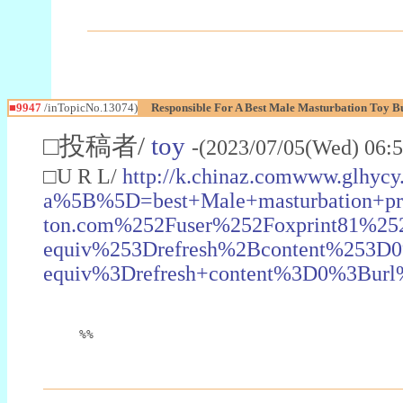
■9947
/inTopicNo.13074)
Responsible For A Best Male Masturbation Toy 
□投稿者/
toy
-(2023/07/05(Wed) 06:
□U R L/
http://k.chinaz.comwww.glhyc
a%5B%5D=best+Male+masturbation+p
ton.com%252Fuser%252Foxprint81%
equiv%253Drefresh%2Bcontent%253D
equiv%3Drefresh+content%3D0%3Bu
%%