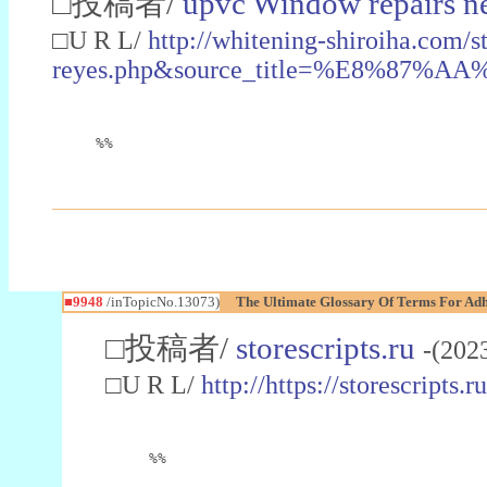
□投稿者/
upvc Window repairs n
□U R L/
http://whitening-shiroiha.c
reyes.php&source_title=%E8
%%
■9948
/inTopicNo.13073)
The Ultimate Glossary Of Terms For Adh
□投稿者/
storescripts.ru
-(202
□U R L/
http://https://storescripts.
%%