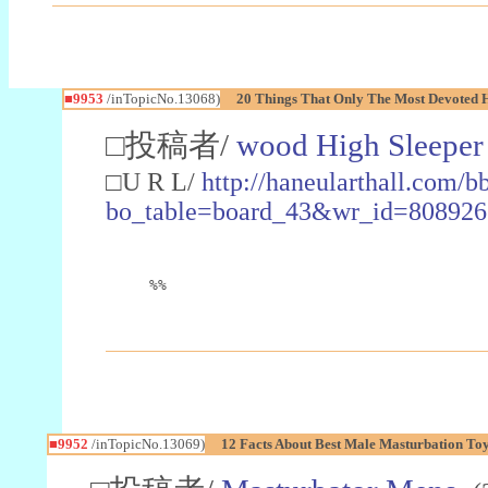
■9953
/inTopicNo.13068)
20 Things That Only The Most Devoted 
□投稿者/
wood High Sleeper
□U R L/
http://haneularthall.com/b
bo_table=board_43&wr_id=808926
%%
■9952
/inTopicNo.13069)
12 Facts About Best Male Masturbation To