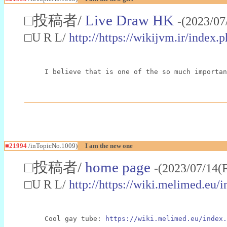
□投稿者/
Live Draw HK
-(2023/07
□U R L/
http://https://wikijvm.ir
I believe that is one of the so much importan
■21994
/inTopicNo.1009)
I am the new one
□投稿者/
home page
-(2023/07/14(
□U R L/
http://https://wiki.melimed.eu/
Cool gay tube: 
https://wiki.melimed.eu/index.