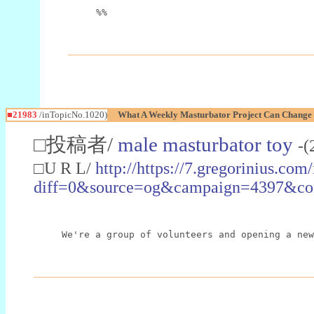
%%
■21983
/inTopicNo.1020)
What A Weekly Masturbator Project Can Change 
□投稿者/
male masturbator toy
-(
□U R L/
http://https://7.gregorinius.com
diff=0&source=og&campaign=4397&co
We're a group of volunteers and opening a new