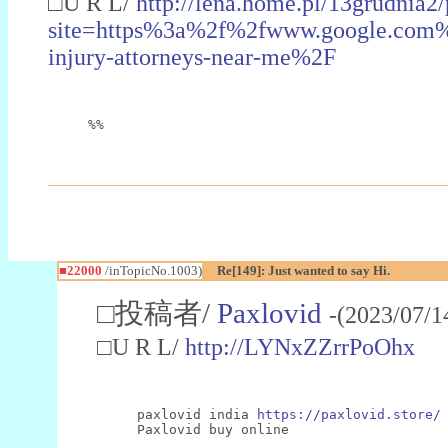
□U R L/
http://lena.home.pl/13grudnia2/
site=https%3a%2f%2fwww.google.com
injury-attorneys-near-me%2F
%%
■22000
/inTopicNo.1003)
Re[149]: Just wanted to say Hi.
□投稿者/
Paxlovid
-(2023/07/1
□U R L/
http://LYNxZZrrPoOhx
paxlovid india 
https://paxlovid.store/
Paxlovid buy online