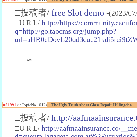
□投稿者/
free Slot demo
-(2023/07
□U R L/
http://https://community.asci
q=http://go.taocms.org/jump.php?
url=aHR0cDovL20ud3cuc21kdi5rci
%%
■21991
/inTopicNo.1012)
The Ugly Truth About Glass Repair Hillingdon
□投稿者/
http://aafmaainsurance
□U R L/
http://aafmaainsurance.co/__me
d=cuenta.lagaceta.com.ar%2Fus