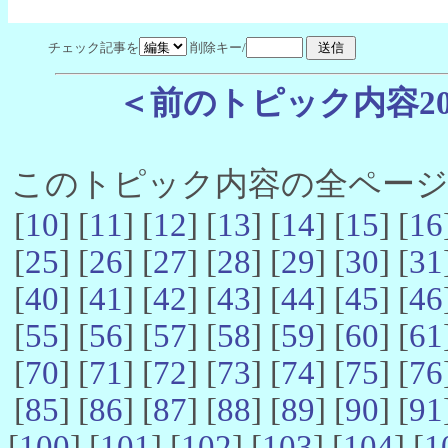
チェック記事を
削除キー/
＜前のトピック内容2
このトピック内容の全ページ数 
[
10
] [
11
] [
12
] [
13
] [
14
] [
15
] [
16
[
25
] [
26
] [
27
] [
28
] [
29
] [
30
] [
31
[
40
] [
41
] [
42
] [
43
] [
44
] [
45
] [
46
[
55
] [
56
] [
57
] [
58
] [
59
] [
60
] [
61
[
70
] [
71
] [
72
] [
73
] [
74
] [
75
] [
76
[
85
] [
86
] [
87
] [
88
] [
89
] [
90
] [
91
[
100
] [
101
] [
102
] [
103
] [
104
] [
1