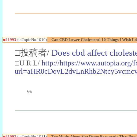
■21993
/inTopicNo.1010)
Can CBD Lower Cholesterol 10 Things I Wish I'd
□投稿者/
Does cbd affect cholest
□U R L/
http://https://www.autopia.org/f
url=aHR0cDovL2dvLnRhb2Ntcy5v
%%
■21992
/inTopicNo.1011)
Ten Myths About Slot Demo Pragmatic That Don'