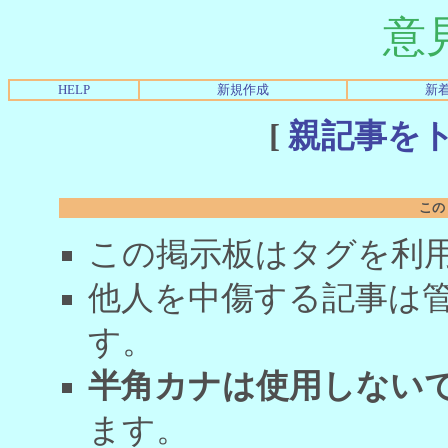
意
HELP
新規作成
新
[
親記事を
この
この掲示板はタグを利
他人を中傷する記事は
す。
半角カナは使用しない
ます。