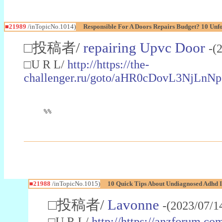
■21989
/inTopicNo.1014)
Responsible For A Doors Repairs Budget? 10 Un
□投稿者/
repairing Upvc Door
-(
□U R L/
http://https://the-
challenger.ru/goto/aHR0cDovL3
%%
■21988
/inTopicNo.1015)
10 Quick Tips About Undiagnosed Adhd I
□投稿者/
Lavonne
-(2023/07/1
□U R L/
http://https://anzforum