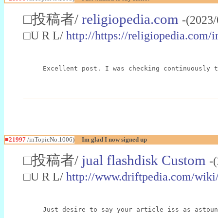
□投稿者/
religiopedia.com
-(2023/
□U R L/
http://https://religiopedia.com
Excellent post. I was checking continuously t
■21997
/inTopicNo.1006)
Im glad I now signed up
□投稿者/
jual flashdisk Custom
-
□U R L/
http://www.driftpedia.com/wi
Just desire to say your article iss as astoun