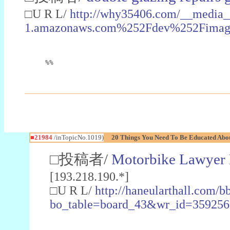
□U R L/
http://why35406.com/__media
1.amazonaws.com%252Fdev%252Fimag
%%
■21984
/inTopicNo.1019)
20 Things You Need To Be Educated Abou
□投稿者/
Motorbike Lawyer
[193.218.190.*]
□U R L/
http://haneularthall.com/b
bo_table=board_43&wr_id=359256