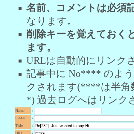
名前、コメントは必須
なります。
削除キーを覚えておく
ます。
URLは自動的にリンク
記事中に No**** 
クされます(****は半角
*) 過去ログへはリンク
Name
/
E-Mail
/
Title
/
URL
/