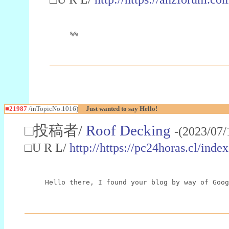
%%
■21987
/inTopicNo.1016)
Just wanted to say Hello!
□投稿者/
Roof Decking
-(2023/07/
□U R L/
http://https://pc24horas.cl/ind
Hello there, I found your blog by way of Goog