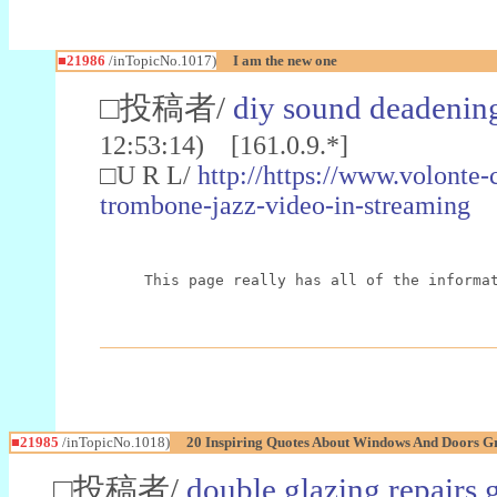
■21986
/inTopicNo.1017)
I am the new one
□投稿者/
diy sound deadening
12:53:14) [161.0.9.*]
□U R L/
http://https://www.volonte
trombone-jazz-video-in-streaming
This page really has all of the informa
■21985
/inTopicNo.1018)
20 Inspiring Quotes About Windows And Doors G
□投稿者/
double glazing repairs