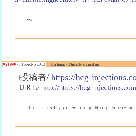
%%
■21990
/inTopicNo.1013)
Im happy I finally signed up
□投稿者/
https://hcg-injections.
□U R L/
http://https://hcg-injections.co
That is really attention-grabbing, You're an 