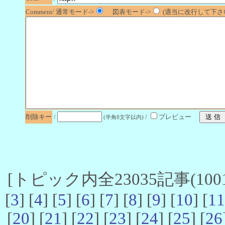
Comment/ 通常モード->
図表モード->
(適当に改行して下さい
削除キー
/
/
プレビュー
(半角8文字以内)
[トピック内全23035記事(1001-
[
3
] [
4
] [
5
] [
6
] [
7
] [
8
] [
9
] [
10
] [
11
[
20
] [
21
] [
22
] [
23
] [
24
] [
25
] [
26