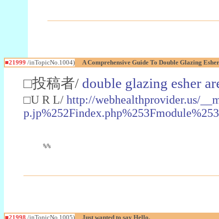
■21999
/inTopicNo.1004)
A Comprehensive Guide To Double Glazing Esher
□投稿者/
double glazing esher ar
□U R L/
http://webhealthprovider.us/
p.jp%252Findex.php%253Fmodule%25
%%
■21998
/inTopicNo.1005)
Just wanted to say Hello.