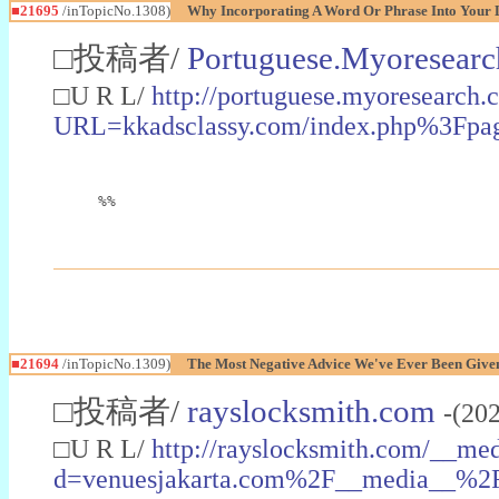
■21695
/inTopicNo.1308)
Why Incorporating A Word Or Phrase Into Your Li
□投稿者/
Portuguese.Myoresear
□U R L/
http://portuguese.myoresearch.
URL=kkadsclassy.com/index.php%3Fp
%%
■21694
/inTopicNo.1309)
The Most Negative Advice We've Ever Been Give
□投稿者/
rayslocksmith.com
-(20
□U R L/
http://rayslocksmith.com/__med
d=venuesjakarta.com%2F__media__%2