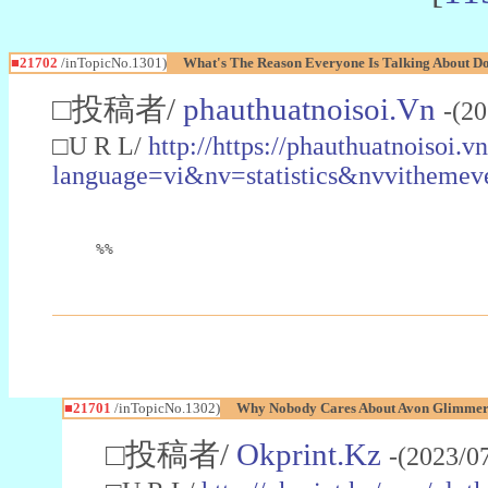
■21702
/inTopicNo.1301)
What's The Reason Everyone Is Talking About 
□投稿者/
phauthuatnoisoi.Vn
-(2
□U R L/
http://https://phauthuatnoisoi.v
language=vi&nv=statistics&nvvit
%%
■21701
/inTopicNo.1302)
Why Nobody Cares About Avon Glimmers
□投稿者/
Okprint.Kz
-(2023/0