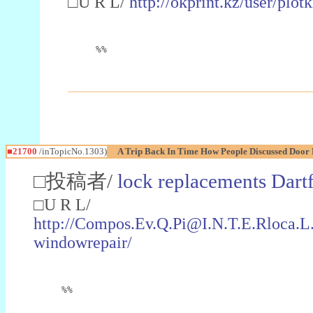
□U R L/
http://okprint.kz/user/plot
%%
■21700
/inTopicNo.1303)
A Trip Back In Time How People Discussed Door F
□投稿者/
lock replacements Dart
□U R L/
http://Compos.Ev.Q.Pi@I.N.T.E.Rloca.
windowrepair/
%%