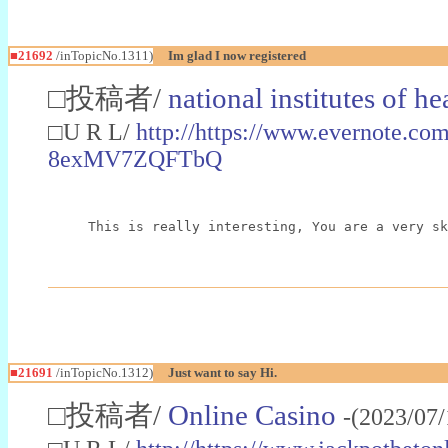
■21692
/inTopicNo.1311)
Im glad I now registered
□投稿者/
national institutes of he
□U R L/
http://https://www.evernote
8exMV7ZQFTbQ
This is really interesting, You are a very sk
■21691
/inTopicNo.1312)
Just want to say Hi.
□投稿者/
Online Casino
-(2023/07/