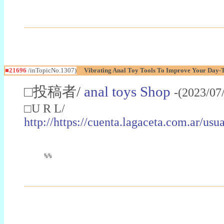
■21696
/inTopicNo.1307)
Vibrating Anal Toy Tools To Improve Your Day-
□投稿者/
anal toys Shop
-(2023/07
□U R L/
http://https://cuenta.lagaceta
%%