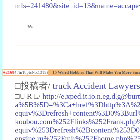
mls=241480&site_id=13&name=acc
%%
■21684
/inTopicNo.1319)
15 Weird Hobbies That Will Make You More Succe
□投稿者/
truck Accident Lawyers
□U R L/
http://e.xped.it.io.n.eg.d.g@bu
a%5B%5D=%3Ca+href%3Dhttp%3A%2F%2
equiv%3Drefresh+content%3D0%3Bur
koubou.com%252Flinks%252Frank.p
equiv%253Drefresh%2Bcontent%253D
engine.ru%252Fmir%252Fhome.php%