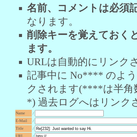
名前、コメントは必須
なります。
削除キーを覚えておく
ます。
URLは自動的にリンク
記事中に No**** 
クされます(****は半角
*) 過去ログへはリンク
Name
/
E-Mail
/
Title
/
URL
/