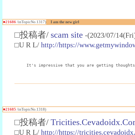
■21686
/inTopicNo.1317)
I am the new girl
□投稿者/
scam site
-(2023/07/14(Fr
□U R L/
http://https://www.getmywindo
It's impressive that you are getting thoughts
■21685
/inTopicNo.1318)
□投稿者/
Tricities.Cevadoidx.C
□U R L/
http://https://tricities.cevado