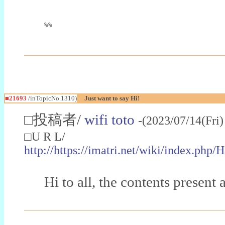
%%
■21693
/inTopicNo.1310)
Just want to say Hi!
□投稿者/
wifi toto
-(2023/07/14(Fri
□U R L/
http://https://imatri.net/wiki/in
Hi to all, the contents present