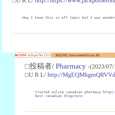
□U R L/
http://https://www.jackpotbeton
Hey I know this is off topic but I was wonder
■21690
/inTopicNo.1313)
Re[136]: Just wanted to say Hi.
□投稿者/
Pharmacy
-(2023/07/
□U R L/
http://MgEQMhgmQRVVd
trusted online canadian pharmacy 
https