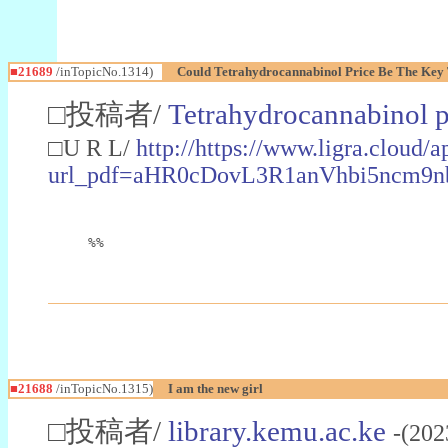
■21689
/inTopicNo.1314)
Could Tetrahydrocannabinol Price Be The Key 
□投稿者/
Tetrahydrocannabinol p
□U R L/
http://https://www.ligra.cloud
url_pdf=aHR0cDovL3R1anVhbi5n
%%
■21688
/inTopicNo.1315)
I am the new girl
□投稿者/
library.kemu.ac.ke
-(202