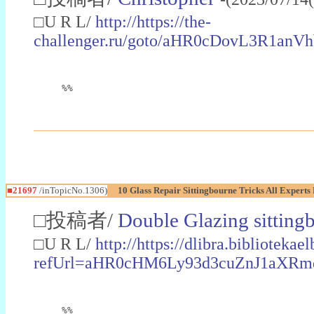
□U R L/
http://https://the-
challenger.ru/goto/aHR0cDovL3
%%
■21697
/inTopicNo.1306)
10 Glass Repair Sittingbourne Tricks All Exper
□投稿者/
Double Glazing sitting
□U R L/
http://https://dlibra.bibliotekae
refUrl=aHR0cHM6Ly93d3cuZnJ1aX
%%