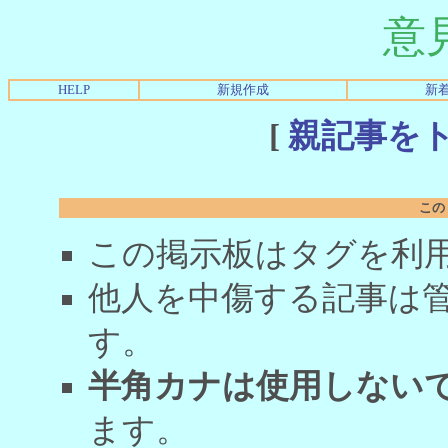
意
HELP
新規作成
新
[
親記事を
この
この掲示板はタグを利
他人を中傷する記事は
す。
半角カナは使用しない
ます。