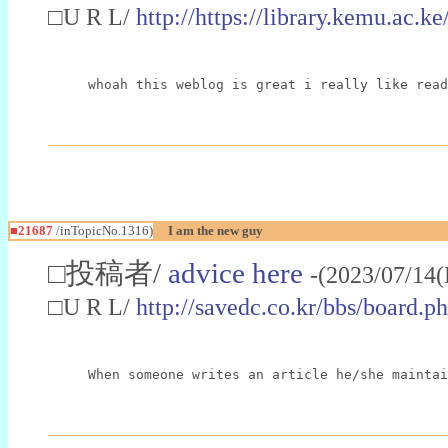
□U R L/
http://https://library.kemu.a
whoah this weblog is great i really like read
■21687
/inTopicNo.1316)
I am the new guy
□投稿者/
advice here
-(2023/07/14(
□U R L/
http://savedc.co.kr/bbs/board
When someone writes an article he/she maintai