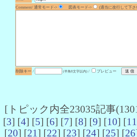
Comment/ 通常モード->
図表モード->
(適当に改行して下さい
削除キー
/
/
プレビュー
(半角8文字以内)
[トピック内全23035記事(1301-
[
3
] [
4
] [
5
] [
6
] [
7
] [
8
] [
9
] [
10
] [
11
[
20
] [
21
] [
22
] [
23
] [
24
] [
25
] [
26