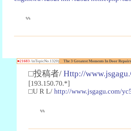
%%
■21683
/inTopicNo.1320)
The 3 Greatest Moments In Door Repair
□投稿者/
Http://www.jsgagu
[193.150.70.*]
□U R L/
http://www.jsgagu.com/yc
%%