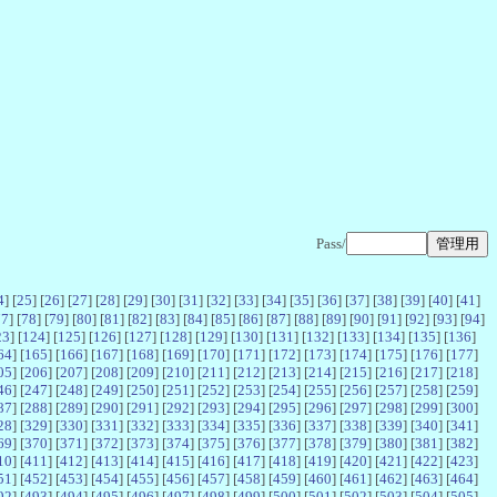
Pass/
4
] [
25
] [
26
] [
27
] [
28
] [
29
] [
30
] [
31
] [
32
] [
33
] [
34
] [
35
] [
36
] [
37
] [
38
] [
39
] [
40
] [
41
]
77
] [
78
] [
79
] [
80
] [
81
] [
82
] [
83
] [
84
] [
85
] [
86
] [
87
] [
88
] [
89
] [
90
] [
91
] [
92
] [
93
] [
94
]
23
] [
124
] [
125
] [
126
] [
127
] [
128
] [
129
] [
130
] [
131
] [
132
] [
133
] [
134
] [
135
] [
136
]
64
] [
165
] [
166
] [
167
] [
168
] [
169
] [
170
] [
171
] [
172
] [
173
] [
174
] [
175
] [
176
] [
177
]
05
] [
206
] [
207
] [
208
] [
209
] [
210
] [
211
] [
212
] [
213
] [
214
] [
215
] [
216
] [
217
] [
218
]
46
] [
247
] [
248
] [
249
] [
250
] [
251
] [
252
] [
253
] [
254
] [
255
] [
256
] [
257
] [
258
] [
259
]
87
] [
288
] [
289
] [
290
] [
291
] [
292
] [
293
] [
294
] [
295
] [
296
] [
297
] [
298
] [
299
] [
300
]
28
] [
329
] [
330
] [
331
] [
332
] [
333
] [
334
] [
335
] [
336
] [
337
] [
338
] [
339
] [
340
] [
341
]
69
] [
370
] [
371
] [
372
] [
373
] [
374
] [
375
] [
376
] [
377
] [
378
] [
379
] [
380
] [
381
] [
382
]
10
] [
411
] [
412
] [
413
] [
414
] [
415
] [
416
] [
417
] [
418
] [
419
] [
420
] [
421
] [
422
] [
423
]
51
] [
452
] [
453
] [
454
] [
455
] [
456
] [
457
] [
458
] [
459
] [
460
] [
461
] [
462
] [
463
] [
464
]
92
] [
493
] [
494
] [
495
] [
496
] [
497
] [
498
] [
499
] [
500
] [
501
] [
502
] [
503
] [
504
] [
505
]