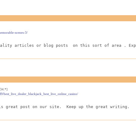
-memorable-scenes-3/
ality articles or blog posts  on this sort of area . Exp
34.*]
9/best_live_dealer_blackjack_best_live_online_casino/
is great post on our site.  Keep up the great writing.