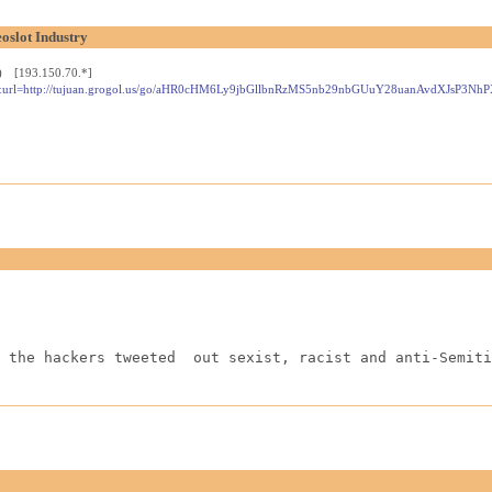
oslot Industry
6) [193.150.70.*]
=1467&url=http://tujuan.grogol.us/go/aHR0cHM6Ly9jbGllbnRzMS5nb29nbGUuY28uanAvd
 the hackers tweeted  out sexist, racist and anti-Semiti