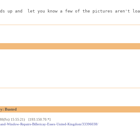
ds up and  let you know a few of the pictures aren't loa
ay: Busted
30(Fri) 15:55:21) [193.150.70.*]
oor-and-Window-Repairs-Billericay-Essex-United-Kingdom/33396038/