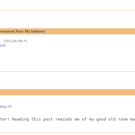
sessment Near Me Industry
8) [193.218.190.*]
7634
ading-10/
ter! Reading this post reminds me of my good old room ma