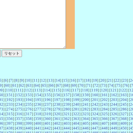
5
] [
6
] [
7
] [
8
] [
9
] [
10
] [
11
] [
12
] [
13
] [
14
] [
15
] [
16
] [
17
] [
18
] [
19
] [
20
] [
21
] [
22
] [
23
] [
2
9
] [
60
] [
61
] [
62
] [
63
] [
64
] [
65
] [
66
] [
67
] [
68
] [
69
] [
70
] [
71
] [
72
] [
73
] [
74
] [
75
] [
76
] [
09
] [
110
] [
111
] [
112
] [
113
] [
114
] [
115
] [
116
] [
117
] [
118
] [
119
] [
120
] [
121
] [
122
] [
1
50
] [
151
] [
152
] [
153
] [
154
] [
155
] [
156
] [
157
] [
158
] [
159
] [
160
] [
161
] [
162
] [
163
] [
1
91
] [
192
] [
193
] [
194
] [
195
] [
196
] [
197
] [
198
] [
199
] [
200
] [
201
] [
202
] [
203
] [
204
] [
2
32
] [
233
] [
234
] [
235
] [
236
] [
237
] [
238
] [
239
] [
240
] [
241
] [
242
] [
243
] [
244
] [
245
] [
2
73
] [
274
] [
275
] [
276
] [
277
] [
278
] [
279
] [
280
] [
281
] [
282
] [
283
] [
284
] [
285
] [
286
] [
2
14
] [
315
] [
316
] [
317
] [
318
] [
319
] [
320
] [
321
] [
322
] [
323
] [
324
] [
325
] [
326
] [
327
] [
3
55
] [
356
] [
357
] [
358
] [
359
] [
360
] [
361
] [
362
] [
363
] [
364
] [
365
] [
366
] [
367
] [
368
] [
3
96
] [
397
] [
398
] [
399
] [
400
] [
401
] [
402
] [
403
] [
404
] [
405
] [
406
] [
407
] [
408
] [
409
] [
4
37
] [
438
] [
439
] [
440
] [
441
] [
442
] [
443
] [
444
] [
445
] [
446
] [
447
] [
448
] [
449
] [
450
] [
4
78
] [
479
] [
480
] [
481
] [
482
] [
483
] [
484
] [
485
] [
486
] [
487
] [
488
] [
489
] [
490
] [
491
] [
4