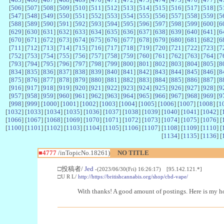
[
506
] [
507
] [
508
] [
509
] [
510
] [
511
] [
512
] [
513
] [
514
] [
515
] [
516
] [
517
] [
518
] [
5
[
547
] [
548
] [
549
] [
550
] [
551
] [
552
] [
553
] [
554
] [
555
] [
556
] [
557
] [
558
] [
559
] [
5
[
588
] [
589
] [
590
] [
591
] [
592
] [
593
] [
594
] [
595
] [
596
] [
597
] [
598
] [
599
] [
600
] [
6
[
629
] [
630
] [
631
] [
632
] [
633
] [
634
] [
635
] [
636
] [
637
] [
638
] [
639
] [
640
] [
641
] [
6
[
670
] [
671
] [
672
] [
673
] [
674
] [
675
] [
676
] [
677
] [
678
] [
679
] [
680
] [
681
] [
682
] [
6
[
711
] [
712
] [
713
] [
714
] [
715
] [
716
] [
717
] [
718
] [
719
] [
720
] [
721
] [
722
] [
723
] [
7
[
752
] [
753
] [
754
] [
755
] [
756
] [
757
] [
758
] [
759
] [
760
] [
761
] [
762
] [
763
] [
764
] [
7
[
793
] [
794
] [
795
] [
796
] [
797
] [
798
] [
799
] [
800
] [
801
] [
802
] [
803
] [
804
] [
805
] [
8
[
834
] [
835
] [
836
] [
837
] [
838
] [
839
] [
840
] [
841
] [
842
] [
843
] [
844
] [
845
] [
846
] [
8
[
875
] [
876
] [
877
] [
878
] [
879
] [
880
] [
881
] [
882
] [
883
] [
884
] [
885
] [
886
] [
887
] [
8
[
916
] [
917
] [
918
] [
919
] [
920
] [
921
] [
922
] [
923
] [
924
] [
925
] [
926
] [
927
] [
928
] [
9
[
957
] [
958
] [
959
] [
960
] [
961
] [
962
] [
963
] [
964
] [
965
] [
966
] [
967
] [
968
] [
969
] [
9
[
998
] [
999
] [
1000
] [
1001
] [
1002
] [
1003
] [
1004
] [
1005
] [
1006
] [
1007
] [
1008
] [
1
[
1032
] [
1033
] [
1034
] [
1035
] [
1036
] [
1037
] [
1038
] [
1039
] [
1040
] [
1041
] [
1042
] [
[
1066
] [
1067
] [
1068
] [
1069
] [
1070
] [
1071
] [
1072
] [
1073
] [
1074
] [
1075
] [
1076
] [
[
1100
] [
1101
] [
1102
] [
1103
] [
1104
] [
1105
] [
1106
] [
1107
] [
1108
] [
1109
] [
1110
] [
[
1134
] [
1135
] [
1136
] [
■4777
/inTopicNo.18261)
NO TITLE
□投稿者/
Jed
-(2023/06/30(Fri) 16:26:17) [95.142.121.*]
□U R L/
http://https://britishcannabis.org/shop/cbd-vape/
With thanks! A good amount of postings. Here is my 