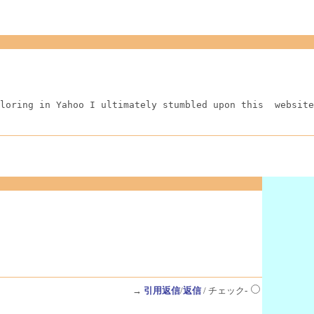
loring in Yahoo I ultimately stumbled upon this  website
→
引用返信
/
返信
/ チェック-