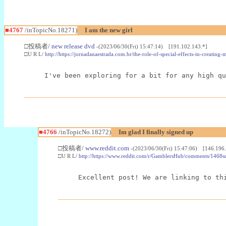
■4767
/inTopicNo.18271)
I am the new girl
□投稿者/
new release dvd
-(2023/06/30(Fri) 15:47:14) [191.102.143.*]
□U R L/
http://https://jornadanaestrada.com.br/the-role-of-special-effects-in-creating
I've been exploring for a bit for any high qu
■4766
/inTopicNo.18272)
Im glad I finally signed up
□投稿者/
www.reddit.com
-(2023/06/30(Fri) 15:47:06) [146.196.
□U R L/
http://https://www.reddit.com/r/GamblersHub/comments/1468sd
Excellent post! We are linking to th