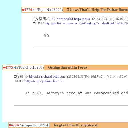
■4776
/inTopicNo.18262)
5 Laws That'll Help The Daftar Borne
□投稿者/
Link borneoslot terpercaya
-(2023/06/30(Fri) 16:19:1
□U R L/
http://adult-townpage.com/ys4/rank.cgi?mode=link&id
%%
■4775
/inTopicNo.18263)
Getting Started In Forex
□投稿者/
bitcoin richard branson
-(2023/06/30(Fri) 16:17:12) [49.144.192.*]
□U R L/
http://https://gothriveks.info
In 2019, Dorsey's account was compromised and
■4774
/inTopicNo.18264)
Im glad I finally registered