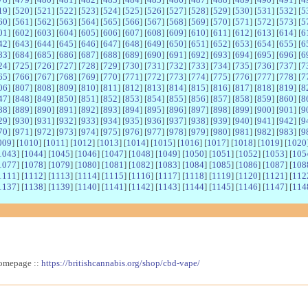
19
] [
520
] [
521
] [
522
] [
523
] [
524
] [
525
] [
526
] [
527
] [
528
] [
529
] [
530
] [
531
] [
532
] [
5
60
] [
561
] [
562
] [
563
] [
564
] [
565
] [
566
] [
567
] [
568
] [
569
] [
570
] [
571
] [
572
] [
573
] [
5
01
] [
602
] [
603
] [
604
] [
605
] [
606
] [
607
] [
608
] [
609
] [
610
] [
611
] [
612
] [
613
] [
614
] [
6
42
] [
643
] [
644
] [
645
] [
646
] [
647
] [
648
] [
649
] [
650
] [
651
] [
652
] [
653
] [
654
] [
655
] [
6
83
] [
684
] [
685
] [
686
] [
687
] [
688
] [
689
] [
690
] [
691
] [
692
] [
693
] [
694
] [
695
] [
696
] [
6
24
] [
725
] [
726
] [
727
] [
728
] [
729
] [
730
] [
731
] [
732
] [
733
] [
734
] [
735
] [
736
] [
737
] [
7
65
] [
766
] [
767
] [
768
] [
769
] [
770
] [
771
] [
772
] [
773
] [
774
] [
775
] [
776
] [
777
] [
778
] [
7
06
] [
807
] [
808
] [
809
] [
810
] [
811
] [
812
] [
813
] [
814
] [
815
] [
816
] [
817
] [
818
] [
819
] [
8
47
] [
848
] [
849
] [
850
] [
851
] [
852
] [
853
] [
854
] [
855
] [
856
] [
857
] [
858
] [
859
] [
860
] [
8
88
] [
889
] [
890
] [
891
] [
892
] [
893
] [
894
] [
895
] [
896
] [
897
] [
898
] [
899
] [
900
] [
901
] [
9
29
] [
930
] [
931
] [
932
] [
933
] [
934
] [
935
] [
936
] [
937
] [
938
] [
939
] [
940
] [
941
] [
942
] [
9
70
] [
971
] [
972
] [
973
] [
974
] [
975
] [
976
] [
977
] [
978
] [
979
] [
980
] [
981
] [
982
] [
983
] [
9
009
] [
1010
] [
1011
] [
1012
] [
1013
] [
1014
] [
1015
] [
1016
] [
1017
] [
1018
] [
1019
] [
1020
1043
] [
1044
] [
1045
] [
1046
] [
1047
] [
1048
] [
1049
] [
1050
] [
1051
] [
1052
] [
1053
] [
105
1077
] [
1078
] [
1079
] [
1080
] [
1081
] [
1082
] [
1083
] [
1084
] [
1085
] [
1086
] [
1087
] [
108
1111
] [
1112
] [
1113
] [
1114
] [
1115
] [
1116
] [
1117
] [
1118
] [
1119
] [
1120
] [
1121
] [
112
1137
] [
1138
] [
1139
] [
1140
] [
1141
] [
1142
] [
1143
] [
1144
] [
1145
] [
1146
] [
1147
] [
114
homepage ::
https://britishcannabis.org/shop/cbd-vape/