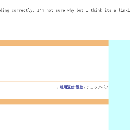
ding correctly. I'm not sure why but I think its a linki
→
引用返信
/
返信
/ チェック-