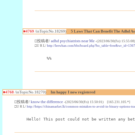
■4769
/inTopicNo.18269)
5 Laws That Can Benefit The Adhd As
□投稿者/
adhd psychiatrists near Me
-(2023/06/30(Fri) 15:55:0
□U R L/
http://leewhan.com/bbs/board.php?bo_table=free&wr_id=136
%%
■4768
/inTopicNo.18270)
Im happy I now registered
□投稿者/
know the difference
-(2023/06/30(Fri) 15:50:01) [165.231.105.*]
□U R L/
http://https://chinamarket.lk/common-mistakes-to-avoid-in-binary-options-tr
Hello! This post could not be written any bet