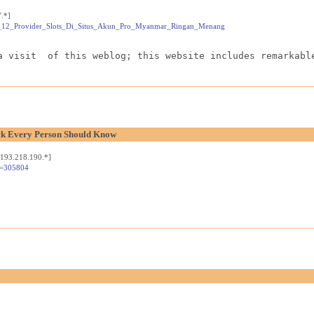
.*]
unan_12_Provider_Slots_Di_Situs_Akun_Pro_Myanmar_Ringan_Menang
a visit  of this weblog; this website includes remarkabl
ck Every Person Should Know
[193.218.190.*]
d=305804