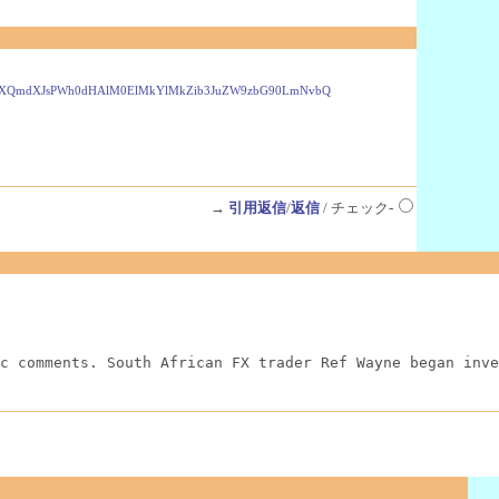
XJsP3NhPXQmdXJsPWh0dHAlM0ElMkYlMkZib3JuZW9zbG90LmNvbQ
→
引用返信
/
返信
/ チェック-
c comments. South African FX trader Ref Wayne began inve