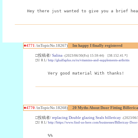
Hey there just wanted to give you a brief hea
■4771
/inTopicNo.18267)
Im happy I finally registered
□投稿者/
Salina
-(2023/06/30(Fri) 15:59:44) [38.152.41.*]
□U R L/
http://gkalfaplus.ru/ru/vitamins-and-supplements-arthritis
Very good material With thanks!
■4770
/inTopicNo.18268)
20 Myths About Door Fitting Billeric
□投稿者/
replacing Double glazing Seals billericay
-(2023/06/
□U R L/
http://https://www.find-us-here.com/businesses/Billericay-D
%%