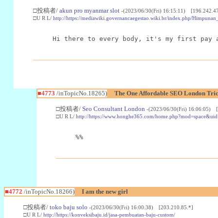
□投稿者/
akun pro myanmar slot
-(2023/06/30(Fri) 16:15:11) [196.242.47
□U R L/
http://https://mediawiki.governancaegestao.wiki.br/index.php/Himp
Hi there to every body, it's my first pay 
■4773
/inTopicNo.18265)
The One Affordable SEO London Tri
□投稿者/
Seo Consultant London
-(2023/06/30(Fri) 16:06:05) 
□U R L/
http://https://www.honghe365.com/home.php?mod=space&ui
%%
■4772
/inTopicNo.18266)
I am the new girl
□投稿者/
toko baju solo
-(2023/06/30(Fri) 16:00:38) [203.210.85.*]
□U R L/
http://https://konveksibaju.id/jasa-pembuatan-baju-custom/