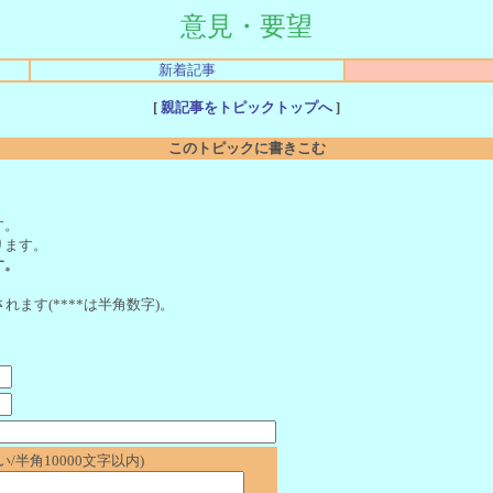
意見・要望
新着記事
[
親記事をトピックトップへ
]
このトピックに書きこむ
。
す。
ります。
す。
れます(****は半角数字)。
/半角10000文字以内)