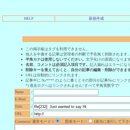
HELP
新規作成
この掲示板はタグを利用できません。
他人を中傷する記事は管理者の判断で予告無く削除されます
半角カナは使用しないでください。
文字化けの原因になりま
名前、コメントは必須記入項目です。
記入漏れはエラーにな
削除キーを覚えておくと、自分の記事の編集・削除ができま
URLは自動的にリンクされます。
記事中に No**** のように書くとその部分が記事Noにリンクさ
*) 過去ログへはリンクされません! すべて半角英数字で!
Name
/
E-Mail
/
Title
/
URL
/
Comment/ 通常モード->
図表モード->
(適当に改行して下さい