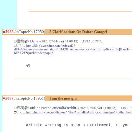
■5088
/inTopicNo.17950)
5 Clarifications On Daftar Gotogel
□投稿者/
Dane
-(2023/07/01(Sat) 04:08:12) [193.150.70.*]
□U R L/
http://50.glawandius.com/index/d2?
diff=0&source=og&campaign=13142&content=&clickid=y0vzpup0zwsnl3
bk8%2F&pushMode=popup
%%
■5087
/inTopicNo.17951)
I am the new girl
□投稿者/
online casino australia reddit
-(2023/07/01(Sat) 04:00:23) [146.196
□U R L/
http://https://www.reddit.com/r/BestAustralianCasinos/comments/1460hql/best
Article writing is also a excitement, if you 