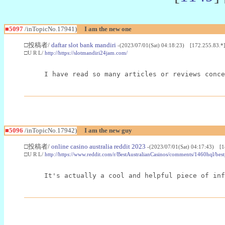
■5097
/inTopicNo.17941)
I am the new one
□投稿者/
daftar slot bank mandiri
-(2023/07/01(Sat) 04:18:23) [172.255.83.*
□U R L/
http://https://slotmandiri24jam.com/
I have read so many articles or reviews conce
■5096
/inTopicNo.17942)
I am the new guy
□投稿者/
online casino australia reddit 2023
-(2023/07/01(Sat) 04:17:43) [1
□U R L/
http://https://www.reddit.com/r/BestAustralianCasinos/comments/1460hql/best
It's actually a cool and helpful piece of inf