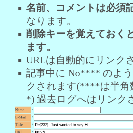
名前、コメントは必須
なります。
削除キーを覚えておく
ます。
URLは自動的にリンク
記事中に No**** 
クされます(****は半角
*) 過去ログへはリンク
Name
/
E-Mail
/
Title
/
URL
/