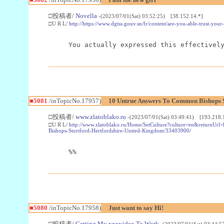
□投稿者/
Novella
-(2023/07/01(Sat) 03:52:25) [38.152.14.*]
□U R L/
http://https://www.dgtss.gouv.sn/fr/content/are-you-able-trust-you
You actually expressed this effectivel
■5081
/inTopicNo.17957)
10 Untrue Answers To Common Bishops S
□投稿者/
www.zlatoblako.ru
-(2023/07/01(Sat) 03:49:41) [193.218.
□U R L/
http://www.zlatoblako.ru/Home/SetCulture?culture=en&returnUrl=h
Bishops-Stortford-Hertfordshire-United-Kingdom/33403900/
%%
■5080
/inTopicNo.17958)
Just want to say Hi!
□投稿者/
Getting My xxxvideo To Work
-(2023/07/01(Sat) 03:44:5