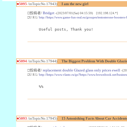
■5095
/inTopicNo.17943)
I am the new girl
□投稿者/
Bridget
-(2023/07/01(Sat) 04:15:59) [192.198.124.*]
□U R L/
http://https://www.game-fun-real.eu/groupes/testosterone-booster
Useful posts, Thank you!
■5094
/inTopicNo.17944)
The Biggest Problem With Double Glazin
□投稿者/
replacement double Glazed glass only prices ewell
-(20
□U R L/
http://https://www.vlasto.ru/go?https://www.brownbook.net/busin
%%
■5093
/inTopicNo.17945)
15 Astonishing Facts About Car Accidents