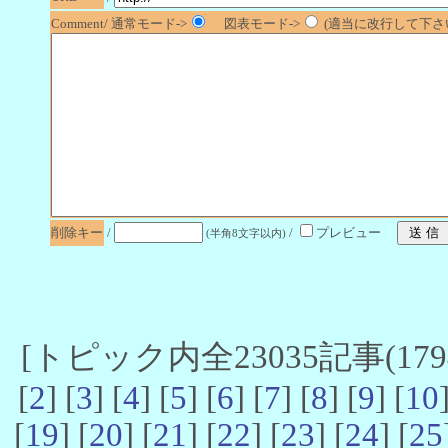
Comment/ 通常モード->
図表モード->
(適当に改行して下さい
削除キー
/
/
プレビュー
(半角8文字以内)
[トピック内全23035記事(17941
[
2
] [
3
] [
4
] [
5
] [
6
] [
7
] [
8
] [
9
] [
10
[
19
] [
20
] [
21
] [
22
] [
23
] [
24
] [
25