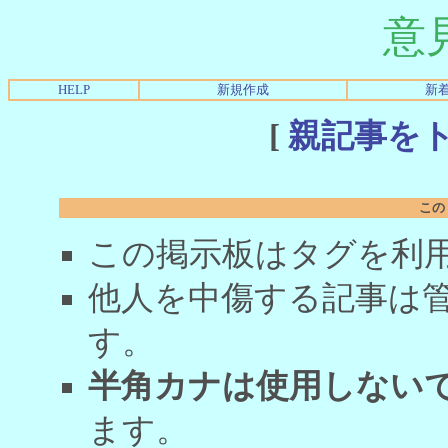
意
HELP
新規作成
新
[
親記事を
この
この掲示板はタグを利
他人を中傷する記事は
す。
半角カナは使用しない
ます。