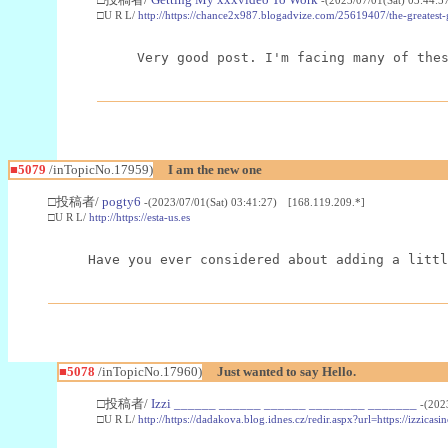
□U R L/
http://https://chance2x987.blogadvize.com/25619407/the-greatest
Very good post. I'm facing many of the
■5079
/inTopicNo.17959)
I am the new one
□投稿者/
pogty6
-(2023/07/01(Sat) 03:41:27) [168.119.209.*]
□U R L/
http://https://esta-us.es
Have you ever considered about adding a littl
■5078
/inTopicNo.17960)
Just wanted to say Hello.
□投稿者/
Izzi ______ ______ ______ ________ _______
-(202
□U R L/
http://https://dadakova.blog.idnes.cz/redir.aspx?url=https://izzicasi