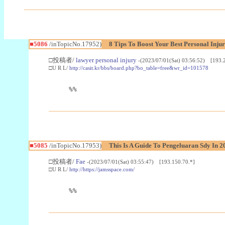
■5086
/inTopicNo.17952)
8 Tips To Boost Your Best Personal In
□投稿者/
lawyer personal injury
-(2023/07/01(Sat) 03:56:52) [193.
□U R L/
http://casit.kr/bbs/board.php?bo_table=free&wr_id=101578
%%
■5085
/inTopicNo.17953)
This Is A Guide To Pengeluaran Sdy In 2
□投稿者/
Fae
-(2023/07/01(Sat) 03:55:47) [193.150.70.*]
□U R L/
http://https://jamsspace.com/
%%