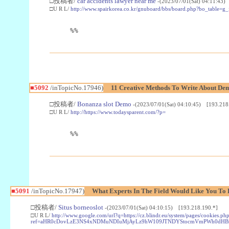
□投稿者/
car accidents lawyer near me
-(2023/07/01(Sat) 04:11:43)
□U R L/
http://www.spairkorea.co.kr/gnuboard/bbs/board.php?bo_table=
%%
■5092
/inTopicNo.17946)
11 Creative Methods To Write About Dem
□投稿者/
Bonanza slot Demo
-(2023/07/01(Sat) 04:10:45) [193.218
□U R L/
http://https://www.todaysparent.com/?p=
%%
■5091
/inTopicNo.17947)
What Experts In The Field Would Like You To
□投稿者/
Situs borneoslot
-(2023/07/01(Sat) 04:10:15) [193.218.190.*]
□U R L/
http://www.google.com/url?q=https://cz.blindr.eu/system/pages/cookies.ph
ref=aHR0cDovLzE3NS4xNDMuNDIuMjAyLz9hW109JTNDYStocmVmPWh0dHBz