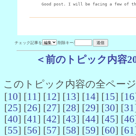
Good post. I will be facing a few of t
チェック記事を
削除キー/
＜前のトピック内容2
このトピック内容の全ページ数 
[
10
] [
11
] [
12
] [
13
] [
14
] [
15
] [
16
[
25
] [
26
] [
27
] [
28
] [
29
] [
30
] [
31
[
40
] [
41
] [
42
] [
43
] [
44
] [
45
] [
46
[
55
] [
56
] [
57
] [
58
] [
59
] [
60
] [
61