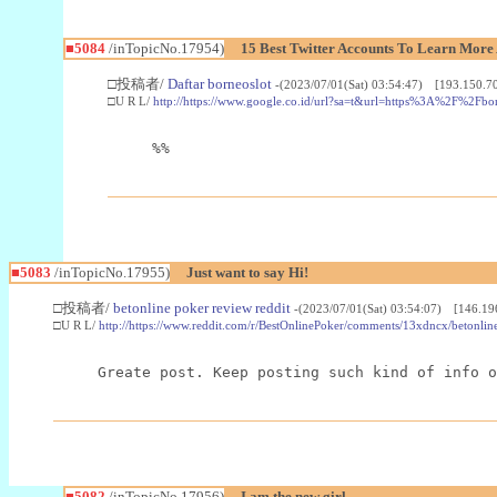
■5084
/inTopicNo.17954)
15 Best Twitter Accounts To Learn More 
□投稿者/
Daftar borneoslot
-(2023/07/01(Sat) 03:54:47) [193.150.70
□U R L/
http://https://www.google.co.id/url?sa=t&url=https%3A%2F%2Fbo
%%
■5083
/inTopicNo.17955)
Just want to say Hi!
□投稿者/
betonline poker review reddit
-(2023/07/01(Sat) 03:54:07) [146.19
□U R L/
http://https://www.reddit.com/r/BestOnlinePoker/comments/13xdncx/betonli
Greate post. Keep posting such kind of info o
■5082
/inTopicNo.17956)
I am the new girl