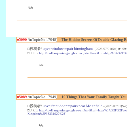
%%
■5090
/inTopicNo.17948)
The Hidden Secrets Of Double Glazing 
□投稿者/
upvc window repair birmingham
-(2023/07/01(Sat) 04:09
□U R L/
http://toolbarqueries.google.com.pk/url?sa=i&url=https%3A%
%%
■5089
/inTopicNo.17949)
10 Things That Your Family Taught You 
□投稿者/
upvc front door repairs near Me enfield
-(2023/07/01(Sat
□U R L/
http://toolbarqueries.google.ro/url?sa=i&url=https%3A%2F%2F
Kingdom%2F33331927%2F
%%