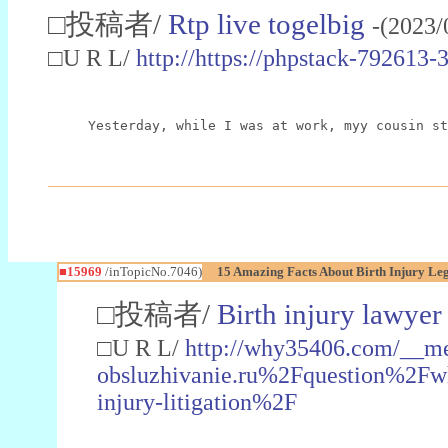
□投稿者/
Rtp live togelbig
-(2023/
□U R L/
http://https://phpstack-7926
Yesterday, while I was at work, myy cousin st
■15969
/inTopicNo.7046)
15 Amazing Facts About Birth Injury Le
□投稿者/
Birth injury lawyer
□U R L/
http://why35406.com/__me
obsluzhivanie.ru%2Fquestion%2Fwh
injury-litigation%2F