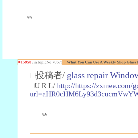
%%
■15958
/inTopicNo.7057)
What You Can Use A Weekly Shop Glass 
□投稿者/
glass repair Windo
□U R L/
http://https://zxmee.com/g
url=aHR0cHM6Ly93d3cucmVwY
%%