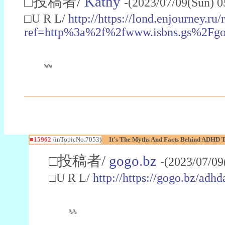
□投稿者/
Kathy
-(2023/07/09(Sun) 
□U R L/
http://https://lond.enjourney.ru
ref=http%3a%2f%2fwww.isbns.gs
%%
■15962
/inTopicNo.7053)
It's The Myths And Facts Behind ADHD T
□投稿者/
gogo.bz
-(2023/07/09
□U R L/
http://https://gogo.bz/adh
%%