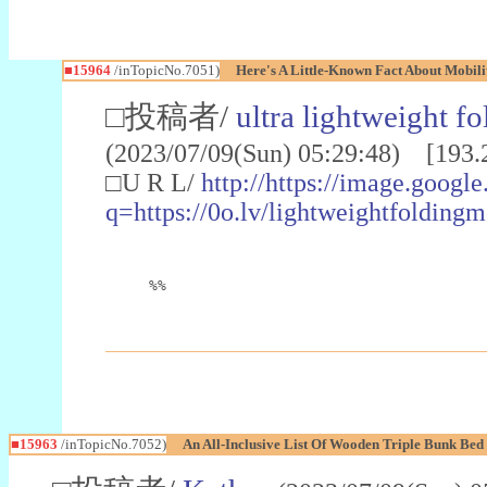
■15964
/inTopicNo.7051)
Here's A Little-Known Fact About Mobili
□投稿者/
ultra lightweight f
(2023/07/09(Sun) 05:29:48) [193.
□U R L/
http://https://image.google.
q=https://0o.lv/lightweightfolding
%%
■15963
/inTopicNo.7052)
An All-Inclusive List Of Wooden Triple Bunk Bed