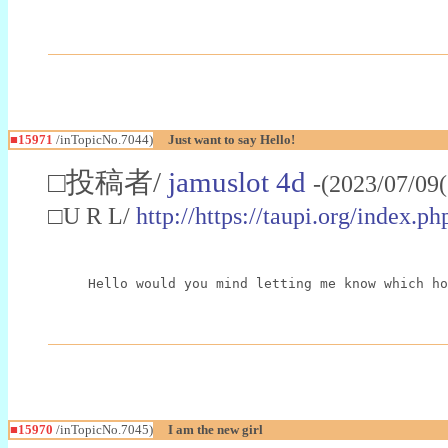
■15971
/inTopicNo.7044)
Just want to say Hello!
□投稿者/
jamuslot 4d
-(2023/07/09
□U R L/
http://https://taupi.org/index
Hello would you mind letting me know which ho
■15970
/inTopicNo.7045)
I am the new girl