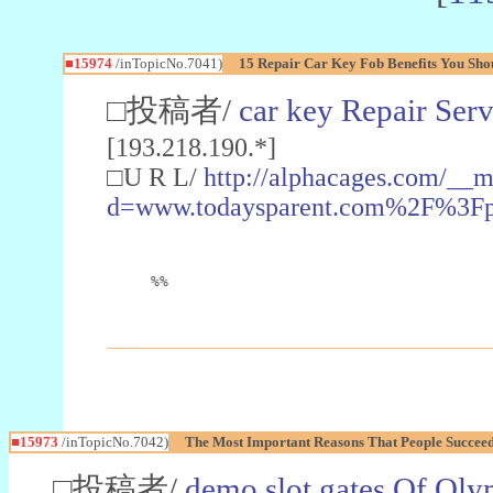
■15974
/inTopicNo.7041)
15 Repair Car Key Fob Benefits You Shou
□投稿者/
car key Repair Serv
[193.218.190.*]
□U R L/
http://alphacages.com/__m
d=www.todaysparent.com%2F%3
%%
■15973
/inTopicNo.7042)
The Most Important Reasons That People Succeed
□投稿者/
demo slot gates Of Oly