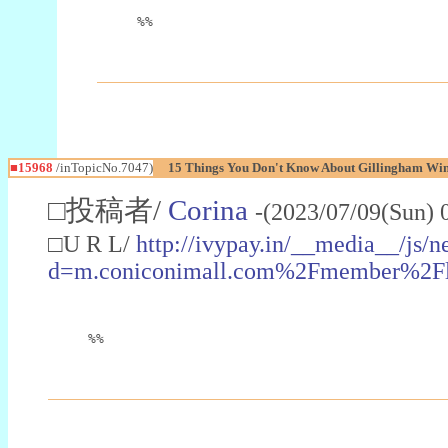
%%
■15968
/inTopicNo.7047)
15 Things You Don't Know About Gillingham Wi
□投稿者/
Corina
-(2023/07/09(Sun) 
□U R L/
http://ivypay.in/__media__/js/n
d=m.coniconimall.com%2Fmember%2F
%%