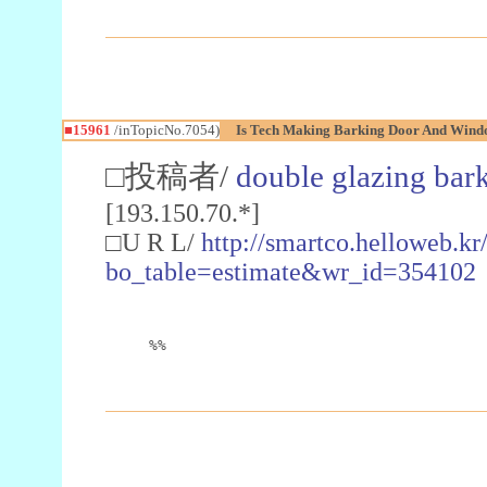
■15961
/inTopicNo.7054)
Is Tech Making Barking Door And Wind
□投稿者/
double glazing bar
[193.150.70.*]
□U R L/
http://smartco.helloweb.kr
bo_table=estimate&wr_id=354102
%%