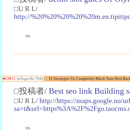
□U R L/
http://%20%20%20%20%20m.en.tipi
%%
■15972
/inTopicNo.7043)
11 Strategies To Completely Block Your Best Bac
□投稿者/
Best seo link Building 
□U R L/
http://https://maps.google.no/ur
sa=t&url=https%3A%2F%2Fgo.taoc
%%