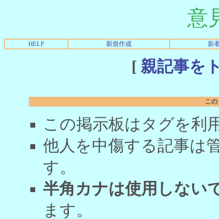
意
HELP
新規作成
新
[
親記事を
この
この掲示板はタグを利
他人を中傷する記事は
す。
半角カナは使用しない
ます。