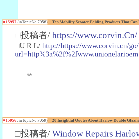
■15957
/inTopicNo.7058)
Ten Mobility Scooter Folding Products That Can 
□投稿者/
https://www.corvin.Cn/
□U R L/
http://https://www.corvin.cn/go
url=http%3a%2f%2fwww.unionelarioem
%%
■15956
/inTopicNo.7059)
20 Insightful Quotes About Harlow Double Glazi
□投稿者/
Window Repairs Harlo