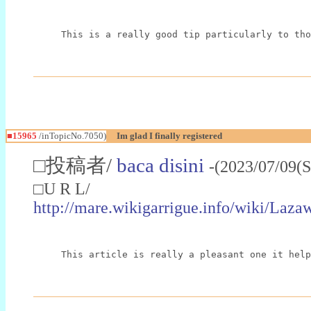
This is a really good tip particularly to tho
■15965
/inTopicNo.7050)
Im glad I finally registered
□投稿者/
baca disini
-(2023/07/09(
□U R L/
http://mare.wikigarrigue.info/wiki/La
This article is really a pleasant one it help