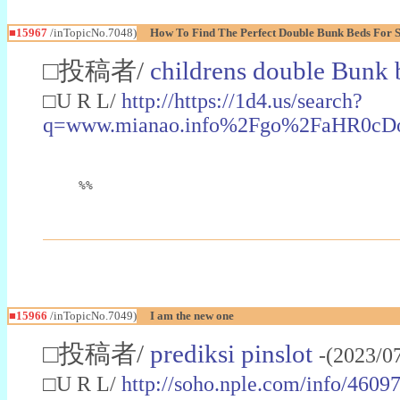
■15967
/inTopicNo.7048)
How To Find The Perfect Double Bunk Beds For S
□投稿者/
childrens double Bunk 
□U R L/
http://https://1d4.us/search?
q=www.mianao.info%2Fgo%2FaHR0c
%%
■15966
/inTopicNo.7049)
I am the new one
□投稿者/
prediksi pinslot
-(2023/0
□U R L/
http://soho.nple.com/info/4609