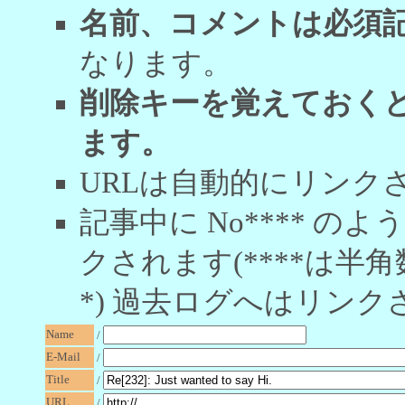
名前、コメントは必須
なります。
削除キーを覚えておく
ます。
URLは自動的にリンク
記事中に No**** 
クされます(****は半角
*) 過去ログへはリンク
Name
/
E-Mail
/
Title
/
URL
/