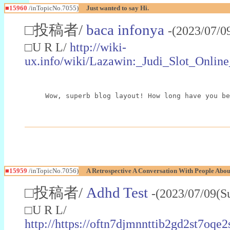
■15960
/inTopicNo.7055)
Just wanted to say Hi.
□投稿者/
baca infonya
-(2023/07/0
□U R L/
http://wiki-
ux.info/wiki/Lazawin:_Judi_Slot_Onli
Wow, superb blog layout! How long have you be
■15959
/inTopicNo.7056)
A Retrospective A Conversation With People Abou
□投稿者/
Adhd Test
-(2023/07/09(S
□U R L/
http://https://oftn7djmnnttib2gd2