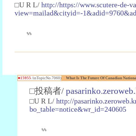
□U R L/
http://https://www.scutere-de-v
view=mailad&cityid=-1&adid=9760
%%
■15955
/inTopicNo.7060)
What Is The Future Of Canadian Nationa
□投稿者/
pasarinko.zeroweb.
□U R L/
http://pasarinko.zeroweb.k
bo_table=notice&wr_id=240605
%%