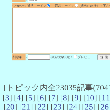
Comment/ 通常モード->
図表モード->
(適当に改行して下さい
削除キー
/
/
プレビュー
(半角8文字以内)
[トピック内全23035記事(7041-
[
3
] [
4
] [
5
] [
6
] [
7
] [
8
] [
9
] [
10
] [
11
[
20
] [
21
] [
22
] [
23
] [
24
] [
25
] [
26