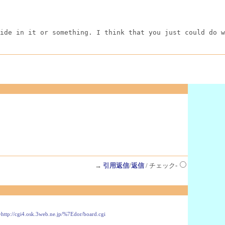
ide in it or something. I think that you just could do 
→
引用返信
/
返信
/ チェック-
=http://cgi4.osk.3web.ne.jp/%7Edor/board.cgi