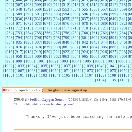
[
506
] [
507
] [
508
] [
509
] [
510
] [
511
] [
512
] [
513
] [
514
] [
515
] [
516
] [
517
] [
518
] [
5
[
547
] [
548
] [
549
] [
550
] [
551
] [
552
] [
553
] [
554
] [
555
] [
556
] [
557
] [
558
] [
559
] [
5
[
588
] [
589
] [
590
] [
591
] [
592
] [
593
] [
594
] [
595
] [
596
] [
597
] [
598
] [
599
] [
600
] [
6
[
629
] [
630
] [
631
] [
632
] [
633
] [
634
] [
635
] [
636
] [
637
] [
638
] [
639
] [
640
] [
641
] [
6
[
670
] [
671
] [
672
] [
673
] [
674
] [
675
] [
676
] [
677
] [
678
] [
679
] [
680
] [
681
] [
682
] [
6
[
711
] [
712
] [
713
] [
714
] [
715
] [
716
] [
717
] [
718
] [
719
] [
720
] [
721
] [
722
] [
723
] [
7
[
752
] [
753
] [
754
] [
755
] [
756
] [
757
] [
758
] [
759
] [
760
] [
761
] [
762
] [
763
] [
764
] [
7
[
793
] [
794
] [
795
] [
796
] [
797
] [
798
] [
799
] [
800
] [
801
] [
802
] [
803
] [
804
] [
805
] [
8
[
834
] [
835
] [
836
] [
837
] [
838
] [
839
] [
840
] [
841
] [
842
] [
843
] [
844
] [
845
] [
846
] [
8
[
875
] [
876
] [
877
] [
878
] [
879
] [
880
] [
881
] [
882
] [
883
] [
884
] [
885
] [
886
] [
887
] [
8
[
916
] [
917
] [
918
] [
919
] [
920
] [
921
] [
922
] [
923
] [
924
] [
925
] [
926
] [
927
] [
928
] [
9
[
957
] [
958
] [
959
] [
960
] [
961
] [
962
] [
963
] [
964
] [
965
] [
966
] [
967
] [
968
] [
969
] [
9
[
998
] [
999
] [
1000
] [
1001
] [
1002
] [
1003
] [
1004
] [
1005
] [
1006
] [
1007
] [
1008
] [
1
[
1032
] [
1033
] [
1034
] [
1035
] [
1036
] [
1037
] [
1038
] [
1039
] [
1040
] [
1041
] [
1042
] [
[
1066
] [
1067
] [
1068
] [
1069
] [
1070
] [
1071
] [
1072
] [
1073
] [
1074
] [
1075
] [
1076
] [
[
1100
] [
1101
] [
1102
] [
1103
] [
1104
] [
1105
] [
1106
] [
1107
] [
1108
] [
1109
] [
1110
] [
[
1134
] [
1135
] [
1136
] [
■875
/inTopicNo.22161)
Im glad I now signed up
□投稿者/
Feilidi Oxygen Sensor
-(2023/06/18(Sun) 13:41:54) [186.179.52.*]
□U R L/
http://https://www.feilidi-chip.com/
Thanks , I've just been searching for info ap