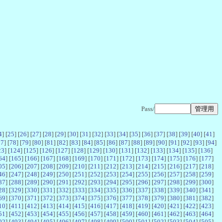
Pass/
4
] [
25
] [
26
] [
27
] [
28
] [
29
] [
30
] [
31
] [
32
] [
33
] [
34
] [
35
] [
36
] [
37
] [
38
] [
39
] [
40
] [
41
]
77
] [
78
] [
79
] [
80
] [
81
] [
82
] [
83
] [
84
] [
85
] [
86
] [
87
] [
88
] [
89
] [
90
] [
91
] [
92
] [
93
] [
94
]
23
] [
124
] [
125
] [
126
] [
127
] [
128
] [
129
] [
130
] [
131
] [
132
] [
133
] [
134
] [
135
] [
136
]
64
] [
165
] [
166
] [
167
] [
168
] [
169
] [
170
] [
171
] [
172
] [
173
] [
174
] [
175
] [
176
] [
177
]
05
] [
206
] [
207
] [
208
] [
209
] [
210
] [
211
] [
212
] [
213
] [
214
] [
215
] [
216
] [
217
] [
218
]
46
] [
247
] [
248
] [
249
] [
250
] [
251
] [
252
] [
253
] [
254
] [
255
] [
256
] [
257
] [
258
] [
259
]
87
] [
288
] [
289
] [
290
] [
291
] [
292
] [
293
] [
294
] [
295
] [
296
] [
297
] [
298
] [
299
] [
300
]
28
] [
329
] [
330
] [
331
] [
332
] [
333
] [
334
] [
335
] [
336
] [
337
] [
338
] [
339
] [
340
] [
341
]
69
] [
370
] [
371
] [
372
] [
373
] [
374
] [
375
] [
376
] [
377
] [
378
] [
379
] [
380
] [
381
] [
382
]
10
] [
411
] [
412
] [
413
] [
414
] [
415
] [
416
] [
417
] [
418
] [
419
] [
420
] [
421
] [
422
] [
423
]
51
] [
452
] [
453
] [
454
] [
455
] [
456
] [
457
] [
458
] [
459
] [
460
] [
461
] [
462
] [
463
] [
464
]
92
] [
493
] [
494
] [
495
] [
496
] [
497
] [
498
] [
499
] [
500
] [
501
] [
502
] [
503
] [
504
] [
505
]