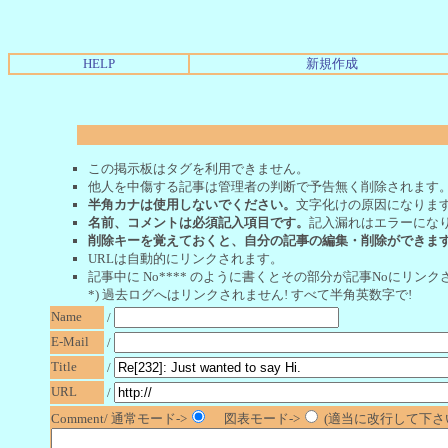
HELP
新規作成
この掲示板はタグを利用できません。
他人を中傷する記事は管理者の判断で予告無く削除されます
半角カナは使用しないでください。
文字化けの原因になりま
名前、コメントは必須記入項目です。
記入漏れはエラーにな
削除キーを覚えておくと、自分の記事の編集・削除ができま
URLは自動的にリンクされます。
記事中に No**** のように書くとその部分が記事Noにリンクさ
*) 過去ログへはリンクされません! すべて半角英数字で!
Name
/
E-Mail
/
Title
/
URL
/
Comment/ 通常モード->
図表モード->
(適当に改行して下さい