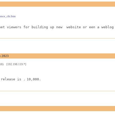
rence_chi.htm
net viewers for building up new  website or een a weblog
w 2023
:18) [192.198.119.*]
 release is 」10,000.