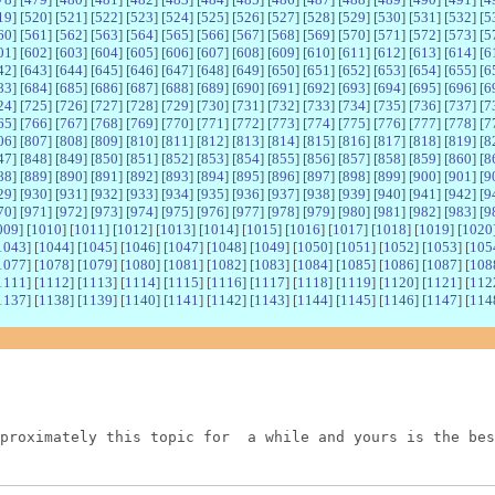
19
] [
520
] [
521
] [
522
] [
523
] [
524
] [
525
] [
526
] [
527
] [
528
] [
529
] [
530
] [
531
] [
532
] [
5
60
] [
561
] [
562
] [
563
] [
564
] [
565
] [
566
] [
567
] [
568
] [
569
] [
570
] [
571
] [
572
] [
573
] [
5
01
] [
602
] [
603
] [
604
] [
605
] [
606
] [
607
] [
608
] [
609
] [
610
] [
611
] [
612
] [
613
] [
614
] [
6
42
] [
643
] [
644
] [
645
] [
646
] [
647
] [
648
] [
649
] [
650
] [
651
] [
652
] [
653
] [
654
] [
655
] [
6
83
] [
684
] [
685
] [
686
] [
687
] [
688
] [
689
] [
690
] [
691
] [
692
] [
693
] [
694
] [
695
] [
696
] [
6
24
] [
725
] [
726
] [
727
] [
728
] [
729
] [
730
] [
731
] [
732
] [
733
] [
734
] [
735
] [
736
] [
737
] [
7
65
] [
766
] [
767
] [
768
] [
769
] [
770
] [
771
] [
772
] [
773
] [
774
] [
775
] [
776
] [
777
] [
778
] [
7
06
] [
807
] [
808
] [
809
] [
810
] [
811
] [
812
] [
813
] [
814
] [
815
] [
816
] [
817
] [
818
] [
819
] [
8
47
] [
848
] [
849
] [
850
] [
851
] [
852
] [
853
] [
854
] [
855
] [
856
] [
857
] [
858
] [
859
] [
860
] [
8
88
] [
889
] [
890
] [
891
] [
892
] [
893
] [
894
] [
895
] [
896
] [
897
] [
898
] [
899
] [
900
] [
901
] [
9
29
] [
930
] [
931
] [
932
] [
933
] [
934
] [
935
] [
936
] [
937
] [
938
] [
939
] [
940
] [
941
] [
942
] [
9
70
] [
971
] [
972
] [
973
] [
974
] [
975
] [
976
] [
977
] [
978
] [
979
] [
980
] [
981
] [
982
] [
983
] [
9
009
] [
1010
] [
1011
] [
1012
] [
1013
] [
1014
] [
1015
] [
1016
] [
1017
] [
1018
] [
1019
] [
1020
1043
] [
1044
] [
1045
] [
1046
] [
1047
] [
1048
] [
1049
] [
1050
] [
1051
] [
1052
] [
1053
] [
105
1077
] [
1078
] [
1079
] [
1080
] [
1081
] [
1082
] [
1083
] [
1084
] [
1085
] [
1086
] [
1087
] [
108
1111
] [
1112
] [
1113
] [
1114
] [
1115
] [
1116
] [
1117
] [
1118
] [
1119
] [
1120
] [
1121
] [
112
1137
] [
1138
] [
1139
] [
1140
] [
1141
] [
1142
] [
1143
] [
1144
] [
1145
] [
1146
] [
1147
] [
114
proximately this topic for  a while and yours is the bes