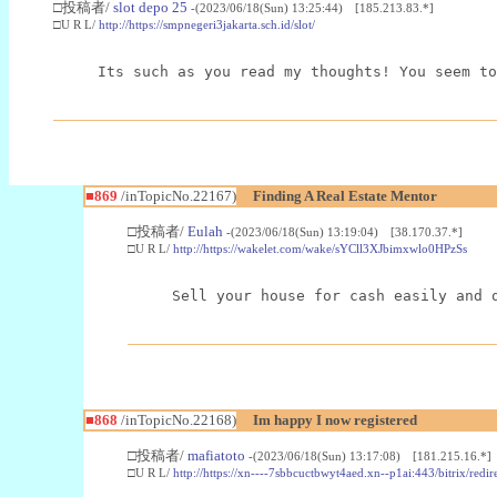
□投稿者/
slot depo 25
-(2023/06/18(Sun) 13:25:44) [185.213.83.*]
□U R L/
http://https://smpnegeri3jakarta.sch.id/slot/
Its such as you read my thoughts! You seem to
■869
/inTopicNo.22167)
Finding A Real Estate Mentor
□投稿者/
Eulah
-(2023/06/18(Sun) 13:19:04) [38.170.37.*]
□U R L/
http://https://wakelet.com/wake/sYCll3XJbimxwlo0HPzSs
Sell your house for cash easily and 
■868
/inTopicNo.22168)
Im happy I now registered
□投稿者/
mafiatoto
-(2023/06/18(Sun) 13:17:08) [181.215.16.*]
□U R L/
http://https://xn----7sbbcuctbwyt4aed.xn--p1ai:443/bitrix/re