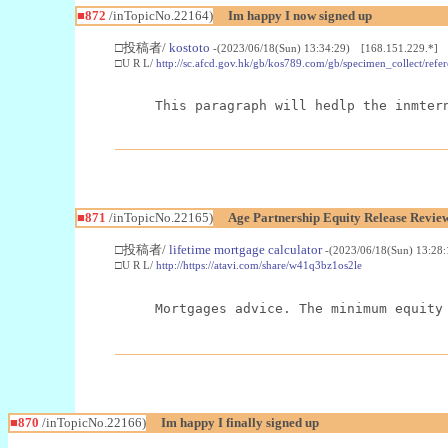
■872
/inTopicNo.22164)
Im happy I now signed up
□投稿者/
kostoto
-(2023/06/18(Sun) 13:34:29) [168.151.229.*]
□U R L/
http://sc.afcd.gov.hk/gb/kos789.com/gb/specimen_collect/refe
This paragraph will hedlp the inmter
■871
/inTopicNo.22165)
Age Partnership Equity Release Revie
□投稿者/
lifetime mortgage calculator
-(2023/06/18(Sun) 13:28
□U R L/
http://https://atavi.com/share/w41q3bz1os2le
Mortgages advice. The minimum equity
■870
/inTopicNo.22166)
Im happy I finally signed up