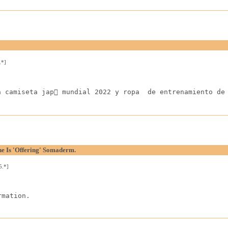
.*]
 camiseta jap mundial 2022 y ropa  de entrenamiento de 
he Is 'Offering' Somaderm.
5.*]
rmation.