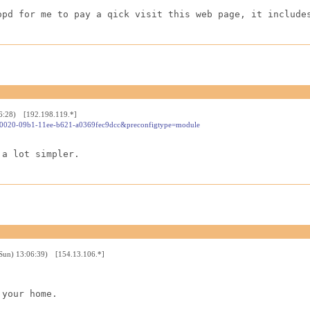
opd for me to pay a qick visit this web page, it include
16:28) [192.198.119.*]
d00a0020-09b1-11ee-b621-a0369fec9dcc&preconfigtype=module
 a lot simpler.
Sun) 13:06:39) [154.13.106.*]
 your home.