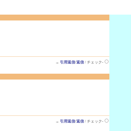
→
引用返信
/
返信
/ チェック-
→
引用返信
/
返信
/ チェック-