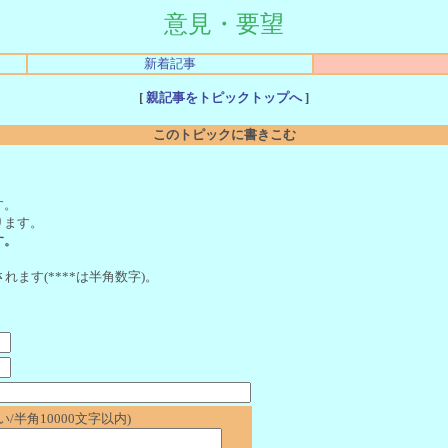
意見・要望
新着記事
[
親記事をトピックトップへ
]
このトピックに書きこむ
。
す。
ります。
す。
れます(****は半角数字)。
/半角10000文字以内)