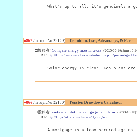
What's up to all, it's genuinely a g
■867
/inTopicNo.22169)
Definition, Uses, Advantages, & Facts
□投稿者/
Compare energy rates In texas
-(2023/06/18(Sun) 13:
□U R L/
http://https://www.netvibes.com/subscribe.php?preconfig=
Solar energy is clean. Gas plans are
■866
/inTopicNo.22170)
Pension Drawdown Calculator
□投稿者/
santander lifetime mortgage calculator
-(2023/06/18(
□U R L/
http://https://atavi.com/share/w41jc7zij5cp
A mortgage is a loan secured against