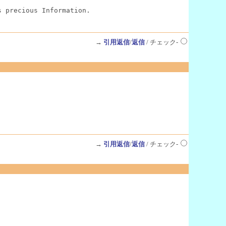
s precious Information.
→
引用返信
/
返信
/ チェック-
→
引用返信
/
返信
/ チェック-