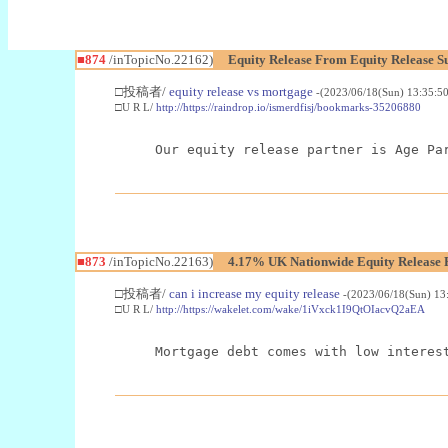
■874
/inTopicNo.22162)
Equity Release From Equity Release 
□投稿者/
equity release vs mortgage
-(2023/06/18(Sun) 13:35:5
□U R L/
http://https://raindrop.io/ismerdfisj/bookmarks-35206880
Our equity release partner is Age Pa
■873
/inTopicNo.22163)
4.17% UK Nationwide Equity Release
□投稿者/
can i increase my equity release
-(2023/06/18(Sun) 13
□U R L/
http://https://wakelet.com/wake/1iVxck1I9QtOIacvQ2aEA
Mortgage debt comes with low interes