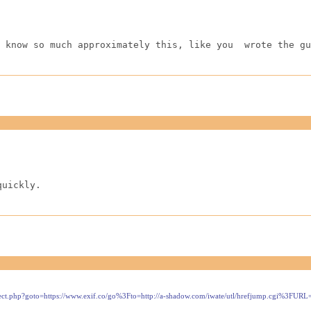
 know so much approximately this, like you  wrote the gu
quickly.
direct.php?goto=https://www.exif.co/go%3Fto=http://a-shadow.com/iwate/utl/hrefjump.cgi%3FURL