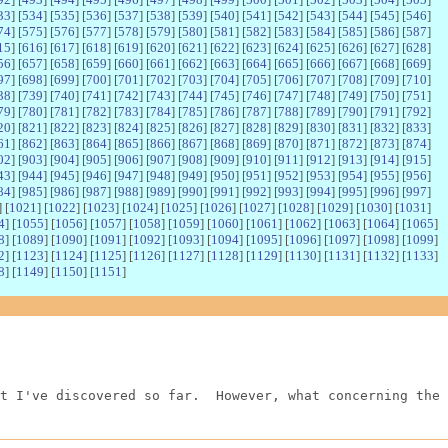
33
] [
534
] [
535
] [
536
] [
537
] [
538
] [
539
] [
540
] [
541
] [
542
] [
543
] [
544
] [
545
] [
546
]
74
] [
575
] [
576
] [
577
] [
578
] [
579
] [
580
] [
581
] [
582
] [
583
] [
584
] [
585
] [
586
] [
587
]
15
] [
616
] [
617
] [
618
] [
619
] [
620
] [
621
] [
622
] [
623
] [
624
] [
625
] [
626
] [
627
] [
628
]
56
] [
657
] [
658
] [
659
] [
660
] [
661
] [
662
] [
663
] [
664
] [
665
] [
666
] [
667
] [
668
] [
669
]
97
] [
698
] [
699
] [
700
] [
701
] [
702
] [
703
] [
704
] [
705
] [
706
] [
707
] [
708
] [
709
] [
710
]
38
] [
739
] [
740
] [
741
] [
742
] [
743
] [
744
] [
745
] [
746
] [
747
] [
748
] [
749
] [
750
] [
751
]
79
] [
780
] [
781
] [
782
] [
783
] [
784
] [
785
] [
786
] [
787
] [
788
] [
789
] [
790
] [
791
] [
792
]
20
] [
821
] [
822
] [
823
] [
824
] [
825
] [
826
] [
827
] [
828
] [
829
] [
830
] [
831
] [
832
] [
833
]
61
] [
862
] [
863
] [
864
] [
865
] [
866
] [
867
] [
868
] [
869
] [
870
] [
871
] [
872
] [
873
] [
874
]
02
] [
903
] [
904
] [
905
] [
906
] [
907
] [
908
] [
909
] [
910
] [
911
] [
912
] [
913
] [
914
] [
915
]
43
] [
944
] [
945
] [
946
] [
947
] [
948
] [
949
] [
950
] [
951
] [
952
] [
953
] [
954
] [
955
] [
956
]
84
] [
985
] [
986
] [
987
] [
988
] [
989
] [
990
] [
991
] [
992
] [
993
] [
994
] [
995
] [
996
] [
997
]
] [
1021
] [
1022
] [
1023
] [
1024
] [
1025
] [
1026
] [
1027
] [
1028
] [
1029
] [
1030
] [
1031
]
4
] [
1055
] [
1056
] [
1057
] [
1058
] [
1059
] [
1060
] [
1061
] [
1062
] [
1063
] [
1064
] [
1065
]
8
] [
1089
] [
1090
] [
1091
] [
1092
] [
1093
] [
1094
] [
1095
] [
1096
] [
1097
] [
1098
] [
1099
]
2
] [
1123
] [
1124
] [
1125
] [
1126
] [
1127
] [
1128
] [
1129
] [
1130
] [
1131
] [
1132
] [
1133
]
8
] [
1149
] [
1150
] [
1151
]
t I've discovered so far.  However, what concerning the 