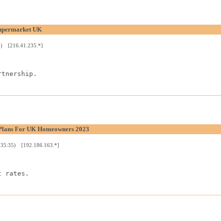
Supermarket UK
0) [216.41.235.*]
rtnership.
 Plans For UK Homeowners 2023
:35:35) [192.186.163.*]
t rates.