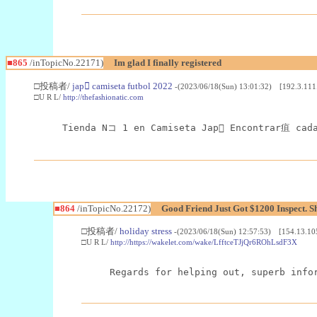
■865
/inTopicNo.22171)
Im glad I finally registered
□投稿者/
jap camiseta futbol 2022
-(2023/06/18(Sun) 13:01:32) [192.3.111
□U R L/
http://thefashionatic.com
Tienda Nコ 1 en Camiseta Jap Encontrar疽 cada
■864
/inTopicNo.22172)
Good Friend Just Got $1200 Inspect. S
□投稿者/
holiday stress
-(2023/06/18(Sun) 12:57:53) [154.13.10
□U R L/
http://https://wakelet.com/wake/LfftceTJjQr6ROhLsdF3X
Regards for helping out, superb info