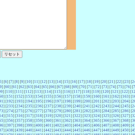
5
] [
6
] [
7
] [
8
] [
9
] [
10
] [
11
] [
12
] [
13
] [
14
] [
15
] [
16
] [
17
] [
18
] [
19
] [
20
] [
21
] [
22
] [
23
] [
2
9
] [
60
] [
61
] [
62
] [
63
] [
64
] [
65
] [
66
] [
67
] [
68
] [
69
] [
70
] [
71
] [
72
] [
73
] [
74
] [
75
] [
76
] [
09
] [
110
] [
111
] [
112
] [
113
] [
114
] [
115
] [
116
] [
117
] [
118
] [
119
] [
120
] [
121
] [
122
] [
1
50
] [
151
] [
152
] [
153
] [
154
] [
155
] [
156
] [
157
] [
158
] [
159
] [
160
] [
161
] [
162
] [
163
] [
1
91
] [
192
] [
193
] [
194
] [
195
] [
196
] [
197
] [
198
] [
199
] [
200
] [
201
] [
202
] [
203
] [
204
] [
2
32
] [
233
] [
234
] [
235
] [
236
] [
237
] [
238
] [
239
] [
240
] [
241
] [
242
] [
243
] [
244
] [
245
] [
2
73
] [
274
] [
275
] [
276
] [
277
] [
278
] [
279
] [
280
] [
281
] [
282
] [
283
] [
284
] [
285
] [
286
] [
2
14
] [
315
] [
316
] [
317
] [
318
] [
319
] [
320
] [
321
] [
322
] [
323
] [
324
] [
325
] [
326
] [
327
] [
3
55
] [
356
] [
357
] [
358
] [
359
] [
360
] [
361
] [
362
] [
363
] [
364
] [
365
] [
366
] [
367
] [
368
] [
3
96
] [
397
] [
398
] [
399
] [
400
] [
401
] [
402
] [
403
] [
404
] [
405
] [
406
] [
407
] [
408
] [
409
] [
4
37
] [
438
] [
439
] [
440
] [
441
] [
442
] [
443
] [
444
] [
445
] [
446
] [
447
] [
448
] [
449
] [
450
] [
4
78
] [
479
] [
480
] [
481
] [
482
] [
483
] [
484
] [
485
] [
486
] [
487
] [
488
] [
489
] [
490
] [
491
] [
4