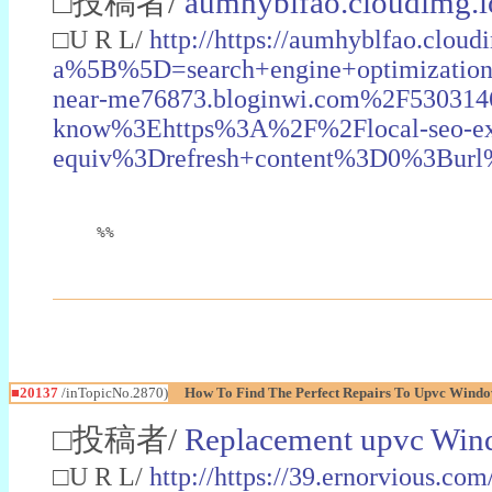
□投稿者/
aumhyblfao.cloudimg.i
□U R L/
http://https://aumhyblfao.clou
a%5B%5D=search+engine+optimizatio
near-me76873.bloginwi.com%2F53031460
know%3Ehttps%3A%2F%2Flocal-seo-e
equiv%3Drefresh+content%3D0%3Burl
%%
■20137
/inTopicNo.2870)
How To Find The Perfect Repairs To Upvc Windo
□投稿者/
Replacement upvc Win
□U R L/
http://https://39.ernorvious.co