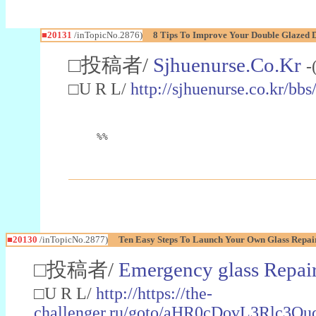
■20131
/inTopicNo.2876)
8 Tips To Improve Your Double Glazed
□投稿者/
Sjhuenurse.Co.Kr
-
□U R L/
http://sjhuenurse.co.kr/
%%
■20130
/inTopicNo.2877)
Ten Easy Steps To Launch Your Own Glass Repai
□投稿者/
Emergency glass Repai
□U R L/
http://https://the-
challenger.ru/goto/aHR0cDovL3Rlc