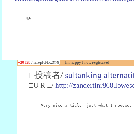
%%
■20129
/inTopicNo.2878)
Im happy I now registered
□投稿者/
sultanking alternati
□U R L/
http://zandertlnr868.lowe
Very nice article, just what I needed.