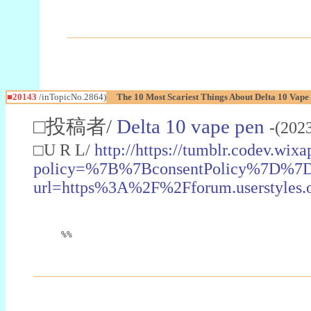
■20143
/inTopicNo.2864)
The 10 Most Scariest Things About Delta 10 Vape
□投稿者/
Delta 10 vape pen
-(202
□U R L/
http://https://tumblr.codev
policy=%7B%7BconsentPolicy%7D%
url=https%3A%2F%2Fforum.usersty
%%