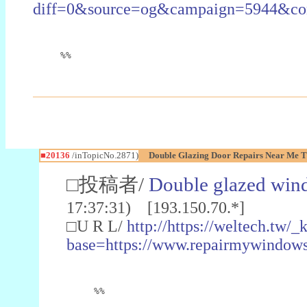
diff=0&source=og&campaign=5944&co
%%
■20136
/inTopicNo.2871)
Double Glazing Door Repairs Near Me Ti
□投稿者/
Double glazed wind
17:37:31) [193.150.70.*]
□U R L/
http://https://weltech.tw/
base=https://www.repairmywindowsa
%%