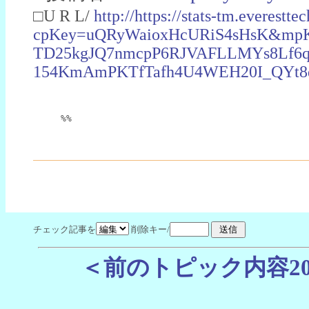
□U R L/
http://https://stats-tm.everesttec
cpKey=uQRyWaioxHcURiS4sHsK&mpK
TD25kgJQ7nmcpP6RJVAFLLMYs8Lf6q
154KmAmPKTfTafh4U4WEH20I_QYt8d
%%
チェック記事を
削除キー/
＜前のトピック内容2