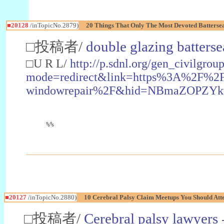
■20128
/inTopicNo.2879)
20 Things That Only The Most Devoted Batters
□投稿者/
double glazing batterse
□U R L/
http://p.sdnl.org/gen_civilgrou
mode=redirect&link=https%3A%2F%2Fw
windowrepair%2F&hid=NBmaZOPZYk
%%
■20127
/inTopicNo.2880)
10 Cerebral Palsy Claim Meetups You Should Att
□投稿者/
Cerebral palsy lawyers