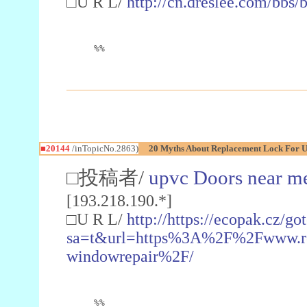
□U R L/
http://cn.dreslee.com/bb
%%
■20144
/inTopicNo.2863)
20 Myths About Replacement Lock For U
□投稿者/
upvc Doors near m
[193.218.190.*]
□U R L/
http://https://ecopak.cz/go
sa=t&url=https%3A%2F%2Fwww.re
windowrepair%2F/
%%