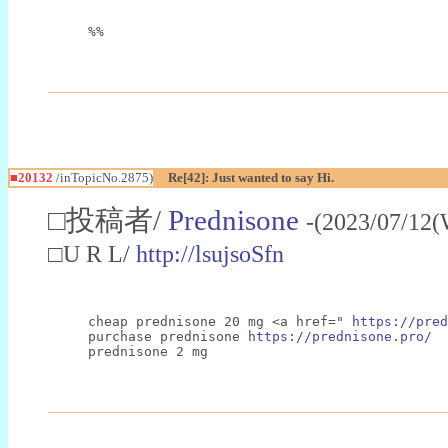
%%
■20132
/inTopicNo.2875)
Re[42]: Just wanted to say Hi.
□投稿者/
Prednisone
-(2023/07/12(
□U R L/
http://lsujsoSfn
cheap prednisone 20 mg <a href=" 
https://pred
purchase prednisone 
https://prednisone.pro/
prednisone 2 mg