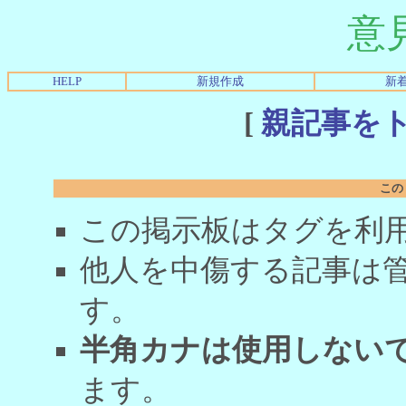
意
HELP
新規作成
新
[
親記事を
この
この掲示板はタグを利
他人を中傷する記事は
す。
半角カナは使用しない
ます。