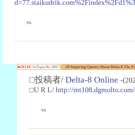
d=77.staikudrik.com%2Findex%2Fd1
%%
■20140
/inTopicNo.2867)
20 Inspiring Quotes About Delta-8 Thc F
□投稿者/
Delta-8 Online
-(20
□U R L/
http://mt108.dgmolto.co
%%