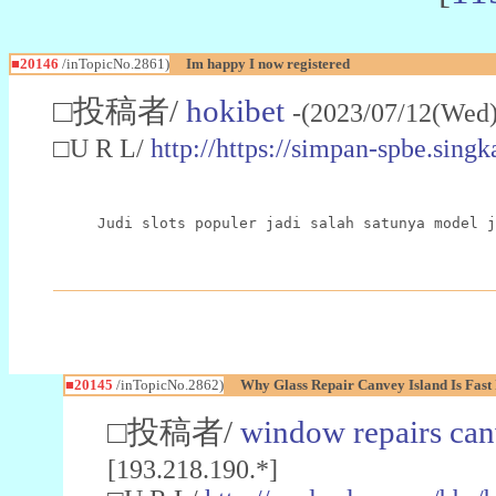
■20146
/inTopicNo.2861)
Im happy I now registered
□投稿者/
hokibet
-(2023/07/12(Wed)
□U R L/
http://https://simpan-spbe.sing
Judi slots populer jadi salah satunya model j
■20145
/inTopicNo.2862)
Why Glass Repair Canvey Island Is Fast 
□投稿者/
window repairs can
[193.218.190.*]