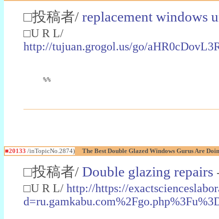
□投稿者/
replacement windows 
□U R L/
http://tujuan.grogol.us/go/aH
%%
■20133
/inTopicNo.2874)
The Best Double Glazed Windows Gurus Are Doin
□投稿者/
Double glazing repairs
□U R L/
http://https://exactscienceslab
d=ru.gamkabu.com%2Fgo.php%3Fu