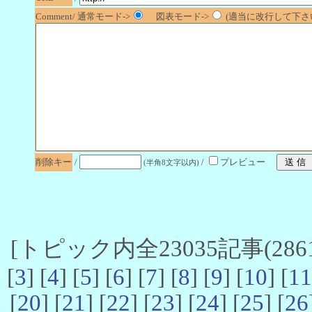
Comment/ 通常モード->
図表モード->
(適当に改行して下さい
削除キー
/
/
プレビュー
(半角8文字以内)
[トピック内全23035記事(2861-
[
3
] [
4
] [
5
] [
6
] [
7
] [
8
] [
9
] [
10
] [
11
[
20
] [
21
] [
22
] [
23
] [
24
] [
25
] [
26