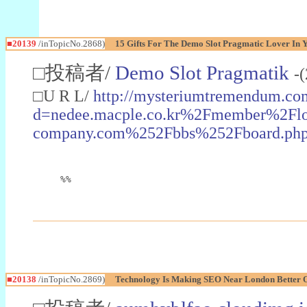
■20139
/inTopicNo.2868)
15 Gifts For The Demo Slot Pragmatic Lover In Y
□投稿者/
Demo Slot Pragmatik
-
□U R L/
http://mysteriumtremendum.com
d=nedee.macple.co.kr%2Fmember%2Fl
company.com%252Fbbs%252Fboard.ph
%%
■20138
/inTopicNo.2869)
Technology Is Making SEO Near London Better 