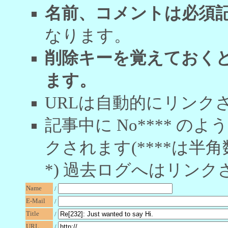
名前、コメントは必須
なります。
削除キーを覚えておく
ます。
URLは自動的にリンク
記事中に No**** 
クされます(****は半角
*) 過去ログへはリンク
Name
/
E-Mail
/
Title
/
URL
/