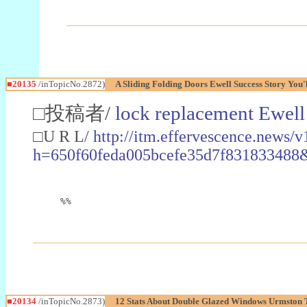
■20135
/inTopicNo.2872)
A Sliding Folding Doors Ewell Success Story You'
□投稿者/
lock replacement Ewell
□U R L/
http://itm.effervescence.news/v
h=650f60feda005bcefe35d7f83183
%%
■20134
/inTopicNo.2873)
12 Stats About Double Glazed Windows Urmston 