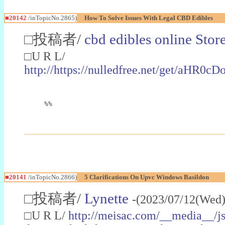
■20142
/inTopicNo.2865)
How To Solve Issues With Legal CBD Edibles
□投稿者/
cbd edibles online Stor
□U R L/
http://https://nulledfree.net/
%%
■20141
/inTopicNo.2866)
5 Clarifications On Upvc Windows Basildon
□投稿者/
Lynette
-(2023/07/12(Wed)
□U R L/
http://meisac.com/__media__/js