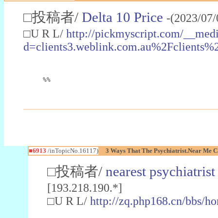
□投稿者/
Delta 10 Price
-(2023/07
□U R L/
http://pickmyscript.com/__medi
d=clients3.weblink.com.au%2Fclien
%%
■6913
/inTopicNo.16117)
3 Ways That The Psychiatrist.Near Me Ca
□投稿者/
nearest psychiatrist
[193.218.190.*]
□U R L/
http://zq.php168.cn/bbs