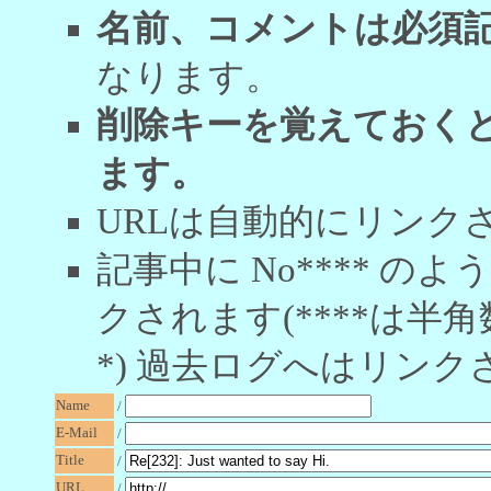
名前、コメントは必須
なります。
削除キーを覚えておく
ます。
URLは自動的にリンク
記事中に No**** 
クされます(****は半角
*) 過去ログへはリンク
Name
/
E-Mail
/
Title
/
URL
/