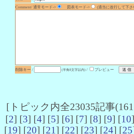
Comment/ 通常モード->
図表モード->
(適当に改行して下さい
削除キー
/
/
プレビュー
(半角8文字以内)
[トピック内全23035記事(16101
[
2
] [
3
] [
4
] [
5
] [
6
] [
7
] [
8
] [
9
] [
10
[
19
] [
20
] [
21
] [
22
] [
23
] [
24
] [
25