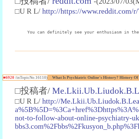
□投稿者/
reddit.com
-(2023/07/03(
□U R L/
http://https://www.reddit.com/
You can definitely see your enthusiasm in the
■6920
/inTopicNo.16110)
What Is Psychiatric Online's History? History Of
□投稿者/
Me.Lkii.Ub.Liudok.B.L
□U R L/
http://Me.Lkii.Ub.Liudok.B.L
a%5B%5D=%3Ca+href%3Dhttps%3A%2F%
not-to-follow-about-online-psychi
bbs3.com%2Fbbs%2Fkusyon_b.php%3Fhtt