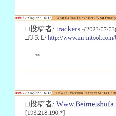
■6918
/inTopicNo.16112)
What Do You Think? Heck What Exactly I
□投稿者/
trackers
-(2023/07/03
□U R L/
http://www.mijintool.com
%%
■6917
/inTopicNo.16113)
How To Determine If You're Set To Go A
□投稿者/
Www.Beimeishufa.
[193.218.190.*]