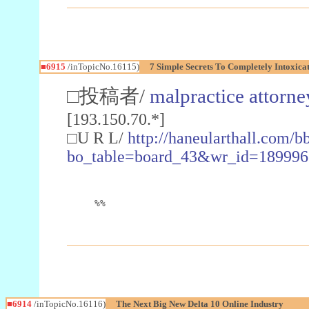
■6915
/inTopicNo.16115)
7 Simple Secrets To Completely Intoxica
□投稿者/
malpractice attorne
[193.150.70.*]
□U R L/
http://haneularthall.com/b
bo_table=board_43&wr_id=189996
%%
■6914
/inTopicNo.16116)
The Next Big New Delta 10 Online Industry