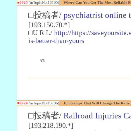
■6925
/inTopicNo.16105)
Where Can You Get The Most Reliable Ps
□投稿者/
psychiatrist online t
[193.150.70.*]
□U R L/
http://https://saveyoursite
is-better-than-yours
%%
■6924
/inTopicNo.16106)
10 Startups That Will Change The Railro
□投稿者/
Railroad Injuries C
[193.218.190.*]