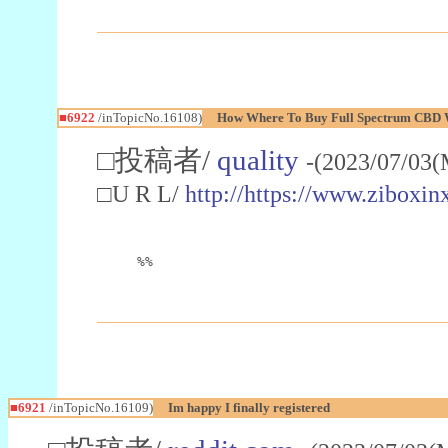
■6922
/inTopicNo.16108)
How Where To Buy Full Spectrum CBD W
□投稿者/
quality
-(2023/07/03(
□U R L/
http://https://www.zibo
%%
■6921
/inTopicNo.16109)
Im happy I finally registered