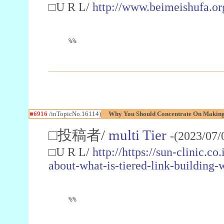
□U R L/
http://www.beimeishufa.
%%
■6916
/inTopicNo.16114)
Why You Should Concentrate On Making
□投稿者/
multi Tier
-(2023/07/
□U R L/
http://https://sun-clinic.c
about-what-is-tiered-link-building-w
%%