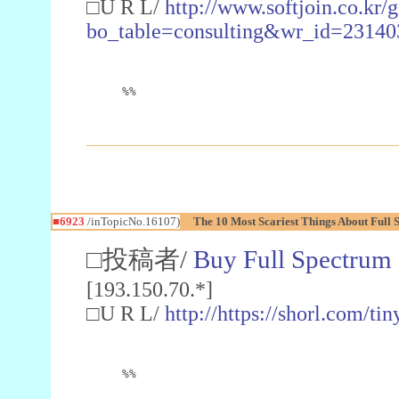
□U R L/
http://www.softjoin.co.kr/
bo_table=consulting&wr_id=23140
%%
■6923
/inTopicNo.16107)
The 10 Most Scariest Things About Full
□投稿者/
Buy Full Spectrum
[193.150.70.*]
□U R L/
http://https://shorl.com/tin
%%