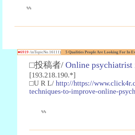
%%
■6919
/inTopicNo.16111)
5 Qualities People Are Looking For In E
□投稿者/
Online psychiatrist 
[193.218.190.*]
□U R L/
http://https://www.click4r
techniques-to-improve-online-psych
%%