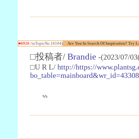
■6926
/inTopicNo.16104)
Are You In Search Of Inspiration? Try L
□投稿者/
Brandie
-(2023/07/03
□U R L/
http://https://www.plantsg
bo_table=mainboard&wr_id=4330
%%