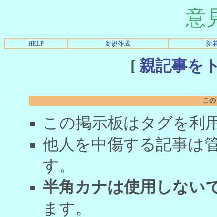
意
HELP
新規作成
新
[
親記事を
この
この掲示板はタグを利
他人を中傷する記事は
す。
半角カナは使用しない
ます。