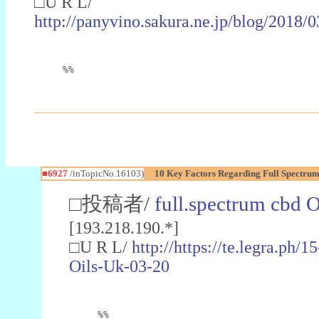
□U R L/
http://panyvino.sakura.ne.jp/
%%
■6927
/inTopicNo.16103)
10 Key Factors Regarding Full Spectrum
□投稿者/
full.spectrum cbd O
[193.218.190.*]
□U R L/
http://https://te.legra.p
Oils-Uk-03-20
%%