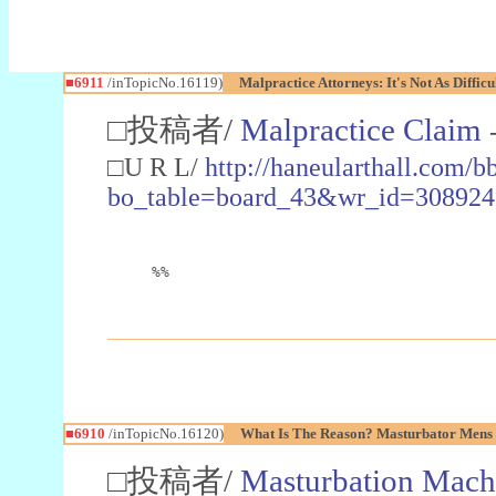
■6911
/inTopicNo.16119)
Malpractice Attorneys: It's Not As Diffic
□投稿者/
Malpractice Claim
□U R L/
http://haneularthall.com/b
bo_table=board_43&wr_id=308924
%%
■6910
/inTopicNo.16120)
What Is The Reason? Masturbator Mens 
□投稿者/
Masturbation Mac