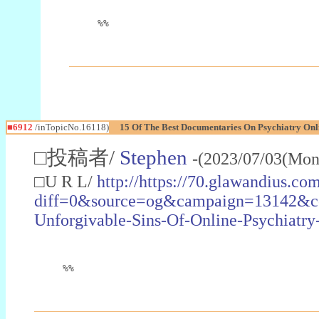
%%
■6912
/inTopicNo.16118)
15 Of The Best Documentaries On Psychiatry Onl
□投稿者/
Stephen
-(2023/07/03(Mon
□U R L/
http://https://70.glawandius.co
diff=0&source=og&campaign=13142&co
Unforgivable-Sins-Of-Online-Psychia
%%