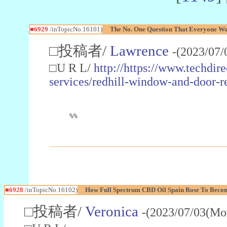
■6929
/inTopicNo.16101)
The No. One Question That Everyone W
□投稿者/
Lawrence
-(2023/07/
□U R L/
http://https://www.techdir
services/redhill-window-and-door-r
%%
■6928
/inTopicNo.16102)
How Full Spectrum CBD Oil Spain Rose To Becom
□投稿者/
Veronica
-(2023/07/03(Mo