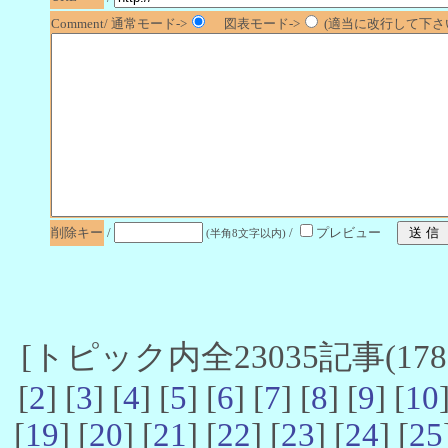
Comment/ 通常モード->
図表モード->
(適当に改行して下さい
削除キー
/
/
プレビュー
(半角8文字以内)
[トピック内全23035記事(17861
[
2
] [
3
] [
4
] [
5
] [
6
] [
7
] [
8
] [
9
] [
10
[
19
] [
20
] [
21
] [
22
] [
23
] [
24
] [
25