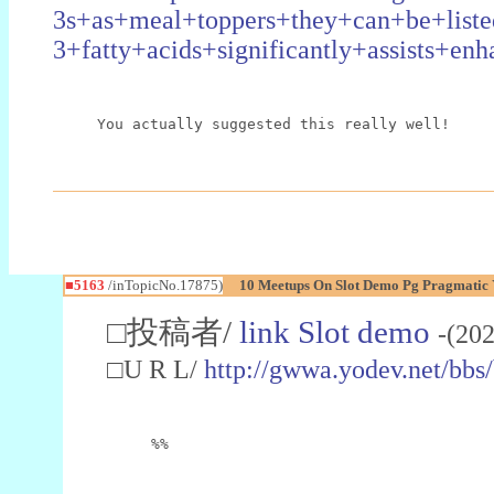
3s+as+meal+toppers+they+can+be+list
3+fatty+acids+significantly+assists
You actually suggested this really well!
■5163
/inTopicNo.17875)
10 Meetups On Slot Demo Pg Pragmatic 
□投稿者/
link Slot demo
-(20
□U R L/
http://gwwa.yodev.net/bb
%%