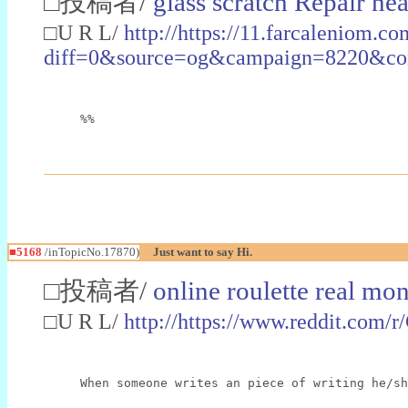
□投稿者/
glass scratch Repair n
□U R L/
http://https://11.farcaleniom.c
diff=0&source=og&campaign=8220&co
%%
■5168
/inTopicNo.17870)
Just want to say Hi.
□投稿者/
online roulette real mo
□U R L/
http://https://www.reddit.com
When someone writes an piece of writing he/sh