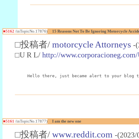
■5162
/inTopicNo.17876)
15 Reasons Not To Be Ignoring Motorcycle Accide
□投稿者/
motorcycle Attorneys
-
□U R L/
http://www.corporacioneg.com/
Hello there, just became alert to your blog t
■5161
/inTopicNo.17877)
I am the new one
□投稿者/
www.reddit.com
-(2023/