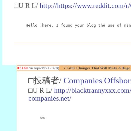
□U R L/
http://https://www.reddit.com
Hello There. I found your blog the use of msn
■5160
/inTopicNo.17878)
7 Little Changes That Will Make A Huge
□投稿者/
Companies Offshor
□U R L/
http://blacktrannyxxx.com
companies.net/
%%