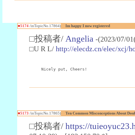
■5174
/inTopicNo.17864)
Im happy I now registered
□投稿者/
Angelia
-(2023/07/01
□U R L/
http://elecdz.cn/elec/xc
Nicely put, Cheers!
■5173
/inTopicNo.17865)
Ten Common Misconceptions About Doub
□投稿者/
https://tuieoyuc23