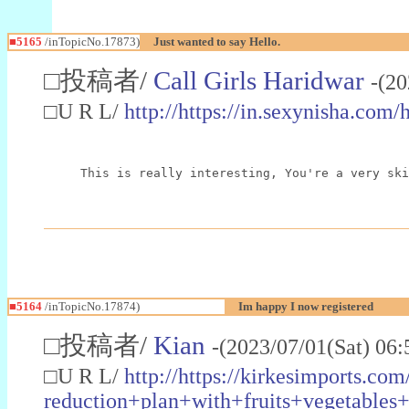
■5165
/inTopicNo.17873)
Just wanted to say Hello.
□投稿者/
Call Girls Haridwar
-(20
□U R L/
http://https://in.sexynisha.com/
This is really interesting, You're a very ski
■5164
/inTopicNo.17874)
Im happy I now registered
□投稿者/
Kian
-(2023/07/01(Sat) 06
□U R L/
http://https://kirkesimport
reduction+plan+with+fruits+vegetab