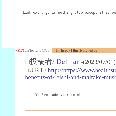
Link exchange is nothing else except it is on
■5171
/inTopicNo.17867)
Im happy I finally signed up
□投稿者/
Delmar
-(2023/07/01(
□U R L/
http://https://www.healths
benefits-of-reishi-and-maitake-mus
You've made your point.