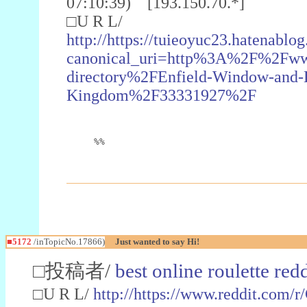
07:10:39) [193.150.70.*]
□U R L/
http://https://tuieoyuc23.hatenab
canonical_uri=http%3A%2F%2Fwww
directory%2FEnfield-Window-and-
Kingdom%2F33331927%2F
%%
■5172
/inTopicNo.17866)
Just wanted to say Hi!
□投稿者/
best online roulette redd
□U R L/
http://https://www.reddit.com