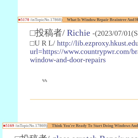
■5170
/inTopicNo.17868)
What Is Window Repair Braintree And Ho
□投稿者/
Richie
-(2023/07/01(S
□U R L/
http://lib.ezproxy.hkust.ed
url=https://www.countrypwr.com/bra
window-and-door-repairs
%%
■5169
/inTopicNo.17869)
Think You're Ready To Start Doing Windows An