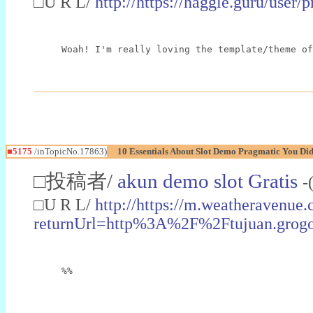
□U R L/
http://https://haggle.guru/user/
Woah! I'm really loving the template/theme of
■5175
/inTopicNo.17863)
10 Essentials About Slot Demo Pragmatic You Did
□投稿者/
akun demo slot Gratis
-
□U R L/
http://https://m.weatheravenue.
returnUrl=http%3A%2F%2Ftujuan.g
%%