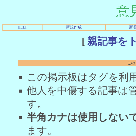
意
HELP
新規作成
新
[
親記事を
この
この掲示板はタグを利
他人を中傷する記事は
す。
半角カナは使用しない
ます。