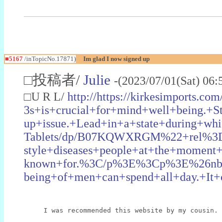
■5167
/inTopicNo.17871)
Im glad I now signed up
□投稿者/
Julie
-(2023/07/01(Sat) 06
□U R L/
http://https://kirkesimpor
3s+is+crucial+for+mind+well+being.
up+issue.+Lead+in+a+state+during+whi
Tablets/dp/B07KQWXRGM%22+rel%3D%2
style+diseases+people+at+the+moment+
known+for.%3C/p%3E%3Cp%3E%26nbsp;%
being+of+men+can+spend+all+day.+It+o
I was recommended this website by my cousin.