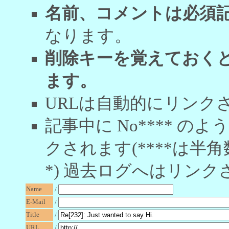
名前、コメントは必須
なります。
削除キーを覚えておく
ます。
URLは自動的にリンク
記事中に No**** 
クされます(****は半角
*) 過去ログへはリンク
Name
/
E-Mail
/
Title
/
URL
/