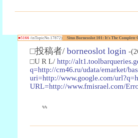
■5166
/inTopicNo.17872)
Situs Borneoslot 101: It's The Complete
□投稿者/
borneoslot login
-(2
□U R L/
http://alt1.toolbarqueries.g
q=http://cm46.ru/udata/emarket/bas
uri=http://www.google.com/url?q=
URL=http://www.fmisrael.com/Error.
%%