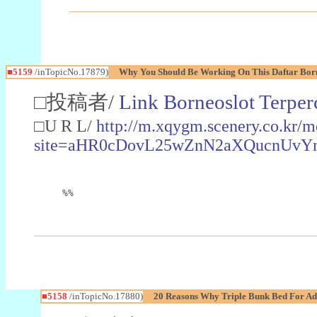
■5159
/inTopicNo.17879)
Why You Should Be Working On This Daftar Bor
□投稿者/
Link Borneoslot Terper
□U R L/
http://m.xqygm.scenery.co.kr/m
site=aHR0cDovL25wZnN2aXQucnUvY
%%
■5158
/inTopicNo.17880)
20 Reasons Why Triple Bunk Bed For Adu