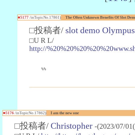
■5177
/inTopicNo.17861)
The Often Unknown Benefits Of Slot De
□投稿者/
slot demo Olympus
□U R L/
http://%20%20%20%20%20www.ship.
%%
■5176
/inTopicNo.17862)
I am the new one
□投稿者/
Christopher
-(2023/07/01