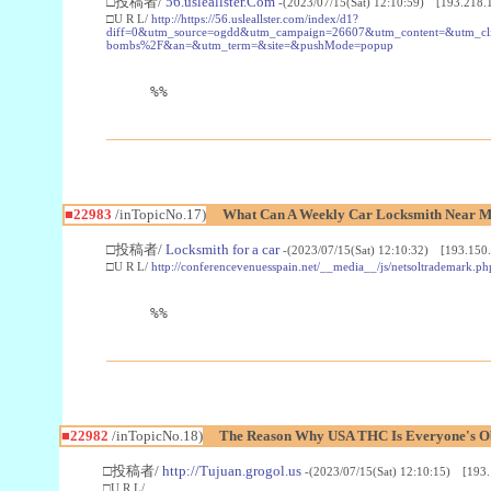
□投稿者/
56.usleallster.Com
-(2023/07/15(Sat) 12:10:59) [193.218.
□U R L/
http://https://56.usleallster.com/index/d1?
diff=0&utm_source=ogdd&utm_campaign=26607&utm_content=&utm_cl
bombs%2F&an=&utm_term=&site=&pushMode=popup
%%
■22983
/inTopicNo.17)
What Can A Weekly Car Locksmith Near Me
□投稿者/
Locksmith for a car
-(2023/07/15(Sat) 12:10:32) [193.150.
□U R L/
http://conferencevenuesspain.net/__media__/js/netsoltrademark
%%
■22982
/inTopicNo.18)
The Reason Why USA THC Is Everyone's Ob
□投稿者/
http://Tujuan.grogol.us
-(2023/07/15(Sat) 12:10:15) [193.
□U R L/