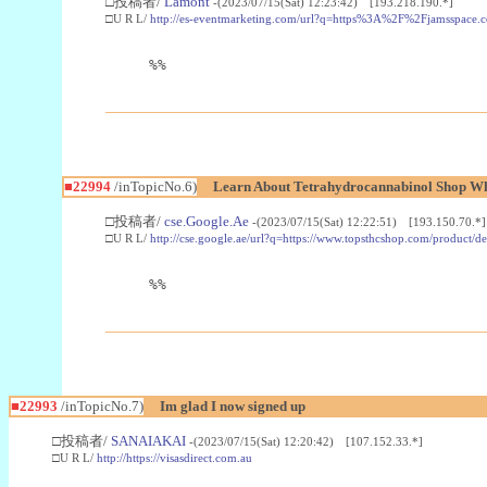
□投稿者/
Lamont
-(2023/07/15(Sat) 12:23:42) [193.218.190.*]
□U R L/
http://es-eventmarketing.com/url?q=https%3A%2F%2Fjamsspace.
%%
■22994
/inTopicNo.6)
Learn About Tetrahydrocannabinol Shop W
□投稿者/
cse.Google.Ae
-(2023/07/15(Sat) 12:22:51) [193.150.70.*]
□U R L/
http://cse.google.ae/url?q=https://www.topsthcshop.com/product/d
%%
■22993
/inTopicNo.7)
Im glad I now signed up
□投稿者/
SANAIAKAI
-(2023/07/15(Sat) 12:20:42) [107.152.33.*]
□U R L/
http://https://visasdirect.com.au