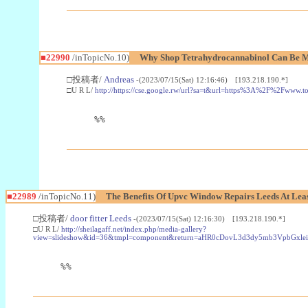
■22990
/inTopicNo.10)
Why Shop Tetrahydrocannabinol Can Be M
□投稿者/
Andreas
-(2023/07/15(Sat) 12:16:46) [193.218.190.*]
□U R L/
http://https://cse.google.rw/url?sa=t&url=https%3A%2F%2Fwww.
%%
■22989
/inTopicNo.11)
The Benefits Of Upvc Window Repairs Leeds At Leas
□投稿者/
door fitter Leeds
-(2023/07/15(Sat) 12:16:30) [193.218.190.*]
□U R L/
http://sheilagaff.net/index.php/media-gallery?
view=slideshow&id=36&tmpl=component&return=aHR0cDovL3d3dy5mb3Vpb
%%