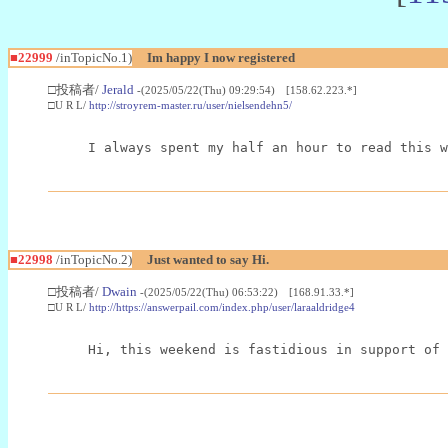
■22999
/inTopicNo.1)
Im happy I now registered
□投稿者/
Jerald
-(2025/05/22(Thu) 09:29:54) [158.62.223.*]
□U R L/
http://stroyrem-master.ru/user/nielsendehn5/
I always spent my half an hour to read this w
■22998
/inTopicNo.2)
Just wanted to say Hi.
□投稿者/
Dwain
-(2025/05/22(Thu) 06:53:22) [168.91.33.*]
□U R L/
http://https://answerpail.com/index.php/user/laraaldridge4
Hi, this weekend is fastidious in support of 