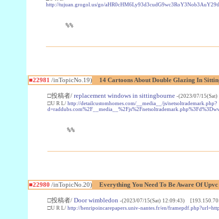
http://tujuan.grogol.us/go/aHR0cHM6Ly93d3cudG9wc3RoY3Nob3A
%%
■22981
/inTopicNo.19)
14 Cartoons About Double Glazing In Sitti
□投稿者/
replacement windows in sittingbourne
-(2023/07/15(Sat)
□U R L/
http://detailcustomhomes.com/__media__/js/netsoltrademark.php?
d=raddubs.com%2F__media__%2Fjs%2Fnetsoltrademark.php%3Fd%3Dwww
%%
■22980
/inTopicNo.20)
Everything You Need To Be Aware Of Upv
□投稿者/
Door wimbledon
-(2023/07/15(Sat) 12:09:43) [193.150.70
□U R L/
http://henripoincarepapers.univ-nantes.fr/en/framepdf.php?url=ht