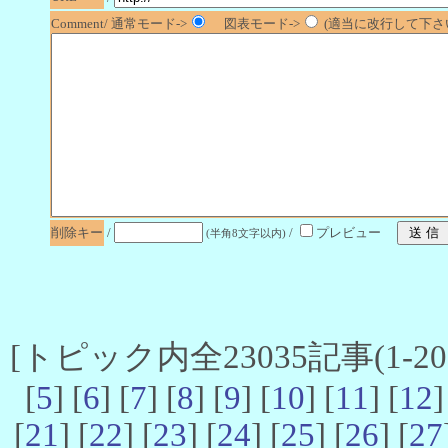
Comment/ 通常モード->
図表モード->
(適当に改行して下さい
削除キー
/
/
プレビュー
(半角8文字以内)
[トピック内全23035記事(1-20 
[
5
] [
6
] [
7
] [
8
] [
9
] [
10
] [
11
] [
12
]
[
21
] [
22
] [
23
] [
24
] [
25
] [
26
] [
27