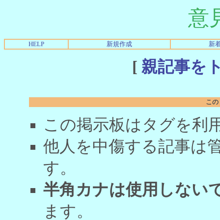
意
HELP
新規作成
新
[
親記事を
この
この掲示板はタグを利
他人を中傷する記事は
す。
半角カナは使用しない
ます。