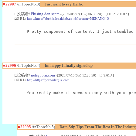
■22997
/inTopicNo.3)
Just want to say Hello.
□投稿者/
Phising dan scam
-(2025/05/22(Thu) 06:35:38) [116.212.150.*]
□U R L/
http://https://ebphtb.lebakkab.go.id/?system=MENANG4D
Pretty component of content. I just stumbled 
■22996
/inTopicNo.4)
Im happy I finally signed up
□投稿者/
nefigporn.com
-(2023/07/15(Sat) 12:25:50) [5.9.61.*]
□U R L/
http://https://pornodergisi.com
You really make it seem so easy with your pre
■22995
/inTopicNo.5)
Data Sdy Tips From The Best In The Industr