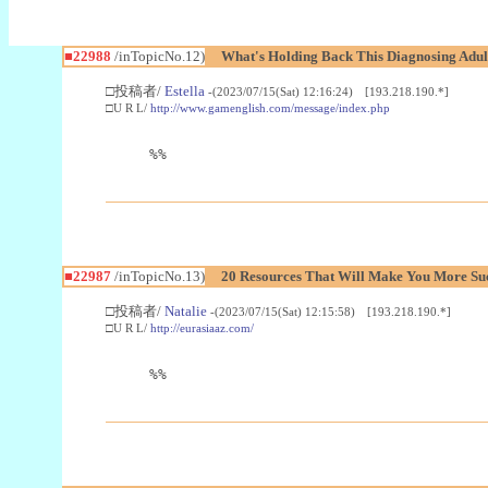
■22988
/inTopicNo.12)
What's Holding Back This Diagnosing Adul
□投稿者/
Estella
-(2023/07/15(Sat) 12:16:24) [193.218.190.*]
□U R L/
http://www.gamenglish.com/message/index.php
%%
■22987
/inTopicNo.13)
20 Resources That Will Make You More Succ
□投稿者/
Natalie
-(2023/07/15(Sat) 12:15:58) [193.218.190.*]
□U R L/
http://eurasiaaz.com/
%%