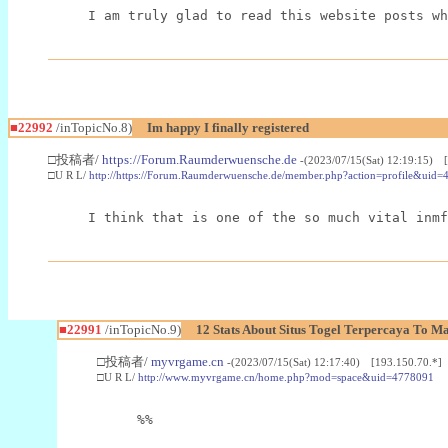
I am truly glad to read this website posts wh
■22992
/inTopicNo.8)
Im happy I finally registered
□投稿者/
https://Forum.Raumderwuensche.de
-(2023/07/15(Sat) 12:19:15) 
□U R L/
http://https://Forum.Raumderwuensche.de/member.php?action=profile&uid=
I think that is one of the so much vital inmf
■22991
/inTopicNo.9)
12 Stats About Situs Togel Terpercaya To M
□投稿者/
myvrgame.cn
-(2023/07/15(Sat) 12:17:40) [193.150.70.*]
□U R L/
http://www.myvrgame.cn/home.php?mod=space&uid=4778091
%%