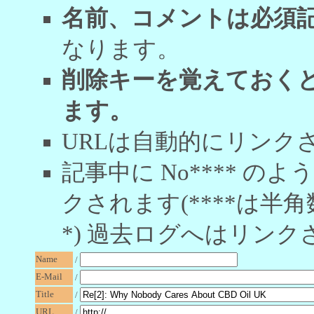
名前、コメントは必須
なります。
削除キーを覚えておく
ます。
URLは自動的にリンク
記事中に No**** 
クされます(****は半角
*) 過去ログへはリンク
Name
/
E-Mail
/
Title
/
URL
/