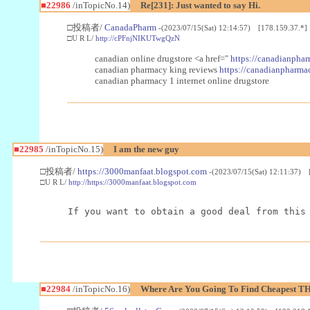
■22986
/inTopicNo.14)
Re[231]: Just wanted to say Hi.
□投稿者/
CanadaPharm
-(2023/07/15(Sat) 12:14:57) [178.159.37.*]
□U R L/
http://cPFnjNIKUTwgQzN
canadian online drugstore <a href="
https://canadianphar
canadian pharmacy king reviews
https://canadianpharmac
canadian pharmacy 1 internet online drugstore
■22985
/inTopicNo.15)
I am the new guy
□投稿者/
https://3000manfaat.blogspot.com
-(2023/07/15(Sat) 12:11:37) 
□U R L/
http://https://3000manfaat.blogspot.com
If you want to obtain a good deal from this
■22984
/inTopicNo.16)
Where Are You Going To Find Cheapest TH