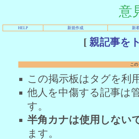
意
HELP
新規作成
新
[
親記事を
この
この掲示板はタグを利
他人を中傷する記事は
す。
半角カナは使用しない
ます。