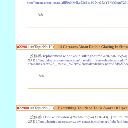
http://tujuan.grogol.us/go/aHR0cHM6Ly93d3cudG9wc3RoY3Nob3A
%%
■22981
/inTopicNo.19)
14 Cartoons About Double Glazing In Sitti
□投稿者/
replacement windows in sittingbourne
-(2023/07/15(Sat)
□U R L/
http://detailcustomhomes.com/__media__/js/netsoltrademark.php?
d=raddubs.com%2F__media__%2Fjs%2Fnetsoltrademark.php%3Fd%3Dwww
%%
■22980
/inTopicNo.20)
Everything You Need To Be Aware Of Upv
□投稿者/
Door wimbledon
-(2023/07/15(Sat) 12:09:43) [193.150.70
□U R L/
http://henripoincarepapers.univ-nantes.fr/en/framepdf.php?url=ht