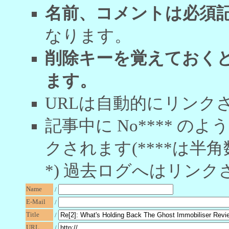
名前、コメントは必須
なります。
削除キーを覚えておく
ます。
URLは自動的にリンク
記事中に No**** 
クされます(****は半角
*) 過去ログへはリンク
Name
/
E-Mail
/
Title
/
URL
/