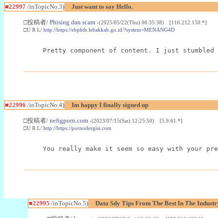
■22997
/inTopicNo.3)
Just want to say Hello.
□投稿者/
Phising dan scam
-(2025/05/22(Thu) 06:35:38) [116.212.150.*]
□U R L/
http://https://ebphtb.lebakkab.go.id/?system=MENANG4D
Pretty component of content. I just stumbled 
■22996
/inTopicNo.4)
Im happy I finally signed up
□投稿者/
nefigporn.com
-(2023/07/15(Sat) 12:25:50) [5.9.61.*]
□U R L/
http://https://pornodergisi.com
You really make it seem so easy with your pre
■22995
/inTopicNo.5)
Data Sdy Tips From The Best In The Industr