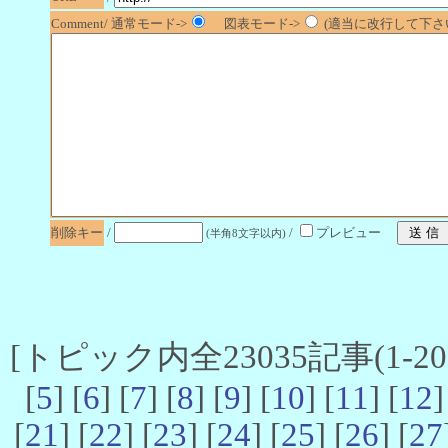
Comment/ 通常モード->
図表モード->
(適当に改行して下さい
削除キー
/
/
プレビュー
(半角8文字以内)
[トピック内全23035記事(1-20 
[
5
] [
6
] [
7
] [
8
] [
9
] [
10
] [
11
] [
12
]
[
21
] [
22
] [
23
] [
24
] [
25
] [
26
] [
27