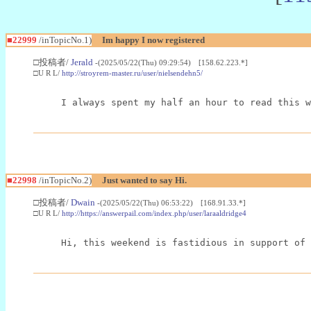
■22999
/inTopicNo.1)
Im happy I now registered
□投稿者/
Jerald
-(2025/05/22(Thu) 09:29:54) [158.62.223.*]
□U R L/
http://stroyrem-master.ru/user/nielsendehn5/
I always spent my half an hour to read this w
■22998
/inTopicNo.2)
Just wanted to say Hi.
□投稿者/
Dwain
-(2025/05/22(Thu) 06:53:22) [168.91.33.*]
□U R L/
http://https://answerpail.com/index.php/user/laraaldridge4
Hi, this weekend is fastidious in support of 