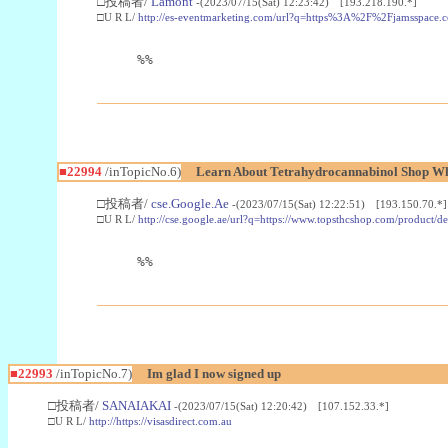
□投稿者/
Lamont
-(2023/07/15(Sat) 12:23:42) [193.218.190.*]
□U R L/
http://es-eventmarketing.com/url?q=https%3A%2F%2Fjamsspace.
%%
■22994
/inTopicNo.6)
Learn About Tetrahydrocannabinol Shop W
□投稿者/
cse.Google.Ae
-(2023/07/15(Sat) 12:22:51) [193.150.70.*]
□U R L/
http://cse.google.ae/url?q=https://www.topsthcshop.com/product/d
%%
■22993
/inTopicNo.7)
Im glad I now signed up
□投稿者/
SANAIAKAI
-(2023/07/15(Sat) 12:20:42) [107.152.33.*]
□U R L/
http://https://visasdirect.com.au