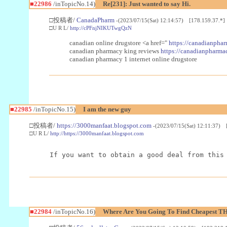
■22986
/inTopicNo.14)
Re[231]: Just wanted to say Hi.
□投稿者/
CanadaPharm
-(2023/07/15(Sat) 12:14:57) [178.159.37.*]
□U R L/
http://cPFnjNIKUTwgQzN
canadian online drugstore <a href="
https://canadianphar
canadian pharmacy king reviews
https://canadianpharmac
canadian pharmacy 1 internet online drugstore
■22985
/inTopicNo.15)
I am the new guy
□投稿者/
https://3000manfaat.blogspot.com
-(2023/07/15(Sat) 12:11:37) 
□U R L/
http://https://3000manfaat.blogspot.com
If you want to obtain a good deal from this
■22984
/inTopicNo.16)
Where Are You Going To Find Cheapest TH