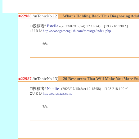
■22988
/inTopicNo.12)
What's Holding Back This Diagnosing Adul
□投稿者/
Estella
-(2023/07/15(Sat) 12:16:24) [193.218.190.*]
□U R L/
http://www.gamenglish.com/message/index.php
%%
■22987
/inTopicNo.13)
20 Resources That Will Make You More Succ
□投稿者/
Natalie
-(2023/07/15(Sat) 12:15:58) [193.218.190.*]
□U R L/
http://eurasiaaz.com/
%%