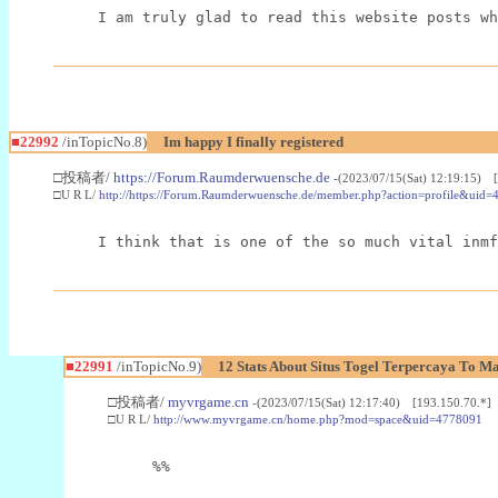
I am truly glad to read this website posts wh
■22992
/inTopicNo.8)
Im happy I finally registered
□投稿者/
https://Forum.Raumderwuensche.de
-(2023/07/15(Sat) 12:19:15) 
□U R L/
http://https://Forum.Raumderwuensche.de/member.php?action=profile&uid=
I think that is one of the so much vital inmf
■22991
/inTopicNo.9)
12 Stats About Situs Togel Terpercaya To M
□投稿者/
myvrgame.cn
-(2023/07/15(Sat) 12:17:40) [193.150.70.*]
□U R L/
http://www.myvrgame.cn/home.php?mod=space&uid=4778091
%%