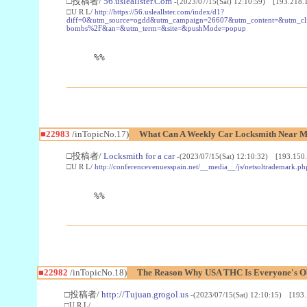
□投稿者/
56.usleallster.Com
-(2023/07/15(Sat) 12:10:59) [193.218.
□U R L/
http://https://56.usleallster.com/index/d1?
diff=0&utm_source=ogdd&utm_campaign=26607&utm_content=&utm_cl
bombs%2F&an=&utm_term=&site=&pushMode=popup
%%
■22983
/inTopicNo.17)
What Can A Weekly Car Locksmith Near Me
□投稿者/
Locksmith for a car
-(2023/07/15(Sat) 12:10:32) [193.150.
□U R L/
http://conferencevenuesspain.net/__media__/js/netsoltrademark
%%
■22982
/inTopicNo.18)
The Reason Why USA THC Is Everyone's Ob
□投稿者/
http://Tujuan.grogol.us
-(2023/07/15(Sat) 12:10:15) [193.
□U R L/