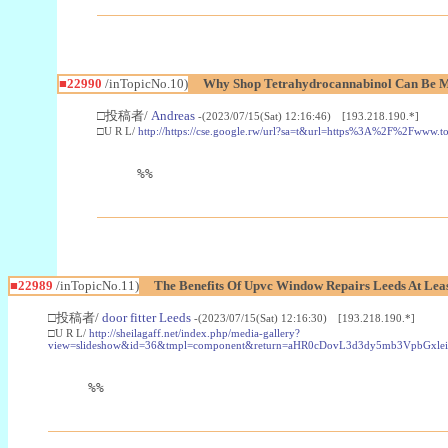
■22990
/inTopicNo.10)
Why Shop Tetrahydrocannabinol Can Be M
□投稿者/
Andreas
-(2023/07/15(Sat) 12:16:46) [193.218.190.*]
□U R L/
http://https://cse.google.rw/url?sa=t&url=https%3A%2F%2Fwww.
%%
■22989
/inTopicNo.11)
The Benefits Of Upvc Window Repairs Leeds At Leas
□投稿者/
door fitter Leeds
-(2023/07/15(Sat) 12:16:30) [193.218.190.*]
□U R L/
http://sheilagaff.net/index.php/media-gallery?
view=slideshow&id=36&tmpl=component&return=aHR0cDovL3d3dy5mb3Vpb
%%