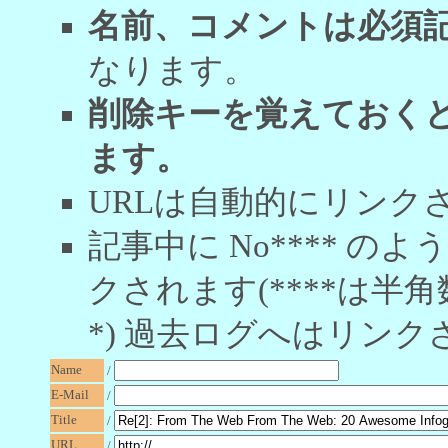
名前、コメントは必須
なります。
削除キーを覚えておく
ます。
URLは自動的にリンク
記事中に No**** 
クされます(****は半角
*) 過去ログへはリンク
Name
/
E-Mail
/
Title
/
URL
/