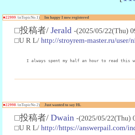
■22999
/inTopicNo.1)
Im happy I now registered
□投稿者/
Jerald
-(2025/05/22(Thu) 0
□U R L/
http://stroyrem-master.ru/user/
I always spent my half an hour to read this w
■22998
/inTopicNo.2)
Just wanted to say Hi.
□投稿者/
Dwain
-(2025/05/22(Thu) 
□U R L/
http://https://answerpail.com/i