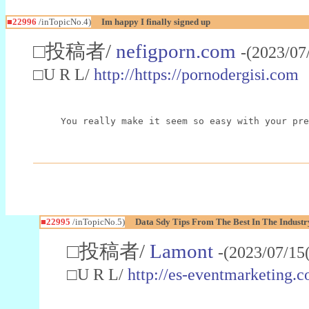
■22996
/inTopicNo.4)
Im happy I finally signed up
□投稿者/
nefigporn.com
-(2023/07
□U R L/
http://https://pornodergisi.com
You really make it seem so easy with your pre
■22995
/inTopicNo.5)
Data Sdy Tips From The Best In The Industr
□投稿者/
Lamont
-(2023/07/15
□U R L/
http://es-eventmarketin