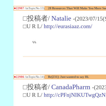
■22987
/inTopicNo.13)
20 Resources That Will Make You More Succ
□投稿者/
Natalie
-(2023/07/15(
□U R L/
http://eurasiaaz.com/
%%
■22986
/inTopicNo.14)
Re[231]: Just wanted to say Hi.
□投稿者/
CanadaPharm
-(202
□U R L/
http://cPFnjNIKUTwgQzN