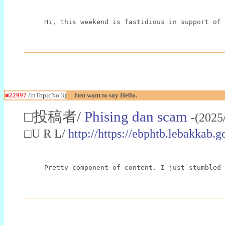
Hi, this weekend is fastidious in support of 
■22997
/inTopicNo.3)
Just want to say Hello.
□投稿者/
Phising dan scam
-(2025
□U R L/
http://https://ebphtb.lebakk
Pretty component of content. I just stumbled 