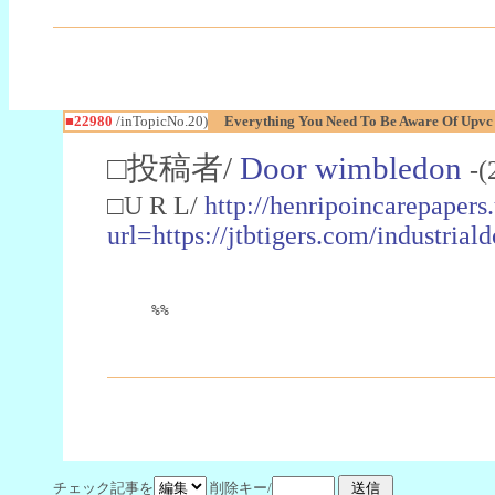
■22980
/inTopicNo.20)
Everything You Need To Be Aware Of Upv
□投稿者/
Door wimbledon
-(
□U R L/
http://henripoincarepapers
url=https://jtbtigers.com/industr
%%
チェック記事を
削除キー/