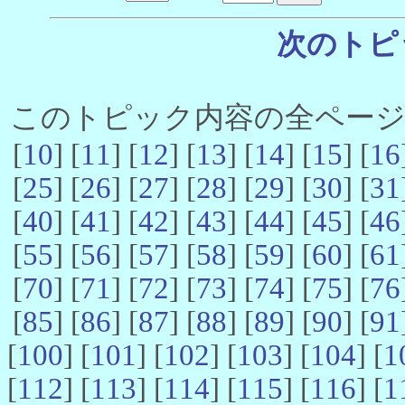
次のトピ
このトピック内容の全ページ数 
[
10
] [
11
] [
12
] [
13
] [
14
] [
15
] [
16
[
25
] [
26
] [
27
] [
28
] [
29
] [
30
] [
31
[
40
] [
41
] [
42
] [
43
] [
44
] [
45
] [
46
[
55
] [
56
] [
57
] [
58
] [
59
] [
60
] [
61
[
70
] [
71
] [
72
] [
73
] [
74
] [
75
] [
76
[
85
] [
86
] [
87
] [
88
] [
89
] [
90
] [
91
[
100
] [
101
] [
102
] [
103
] [
104
] [
1
[
112
] [
113
] [
114
] [
115
] [
116
] [
1