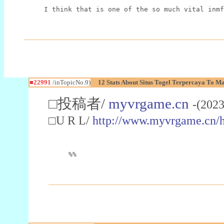
I think that is one of the so much vital inmf
■22991
/inTopicNo.9)
12 Stats About Situs Togel Terpercaya To M
□投稿者/
myvrgame.cn
-(2023
□U R L/
http://www.myvrgame.cn
%%