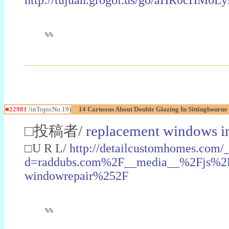
%%
■22981
/inTopicNo.19)
14 Cartoons About Double Glazing In Sittingbourne
□投稿者/
replacement windows in
□U R L/
http://detailcustomhomes.com/
d=raddubs.com%2F__media__%2Fjs%2Fn
windowrepair%252F
%%