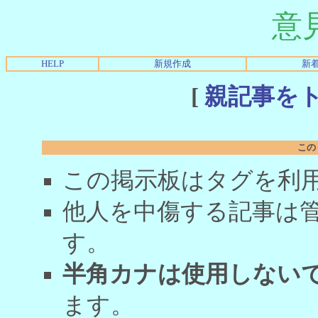
意
HELP
新規作成
新
[
親記事を
この
この掲示板はタグを利
他人を中傷する記事は
す。
半角カナは使用しない
ます。