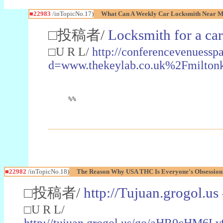
■22983
/inTopicNo.17)
What Can A Weekly Car Locksmith Near Me
□投稿者/
Locksmith for a car
□U R L/
http://conferencevenuessp
d=www.thekeylab.co.uk%2Fmiltonk
%%
■22982
/inTopicNo.18)
The Reason Why USA THC Is Everyone's Obsession
□投稿者/
http://Tujuan.grogol.us
□U R L/
http://tujuan.grogol.us/go/aHR0