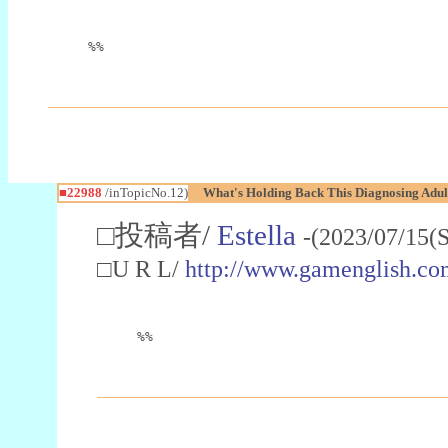
%%
■22988
/inTopicNo.12)
What's Holding Back This Diagnosing Adul
□投稿者/
Estella
-(2023/07/15(
□U R L/
http://www.gamenglish.co
%%