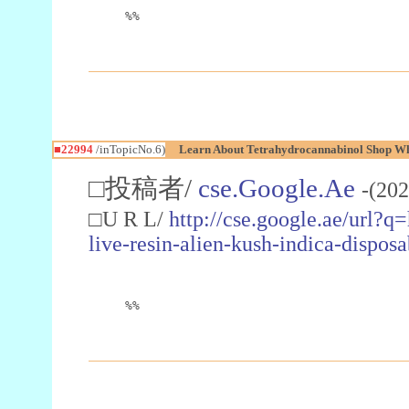
%%
■22994
/inTopicNo.6)
Learn About Tetrahydrocannabinol Shop W
□投稿者/
cse.Google.Ae
-(202
□U R L/
http://cse.google.ae/url?q
live-resin-alien-kush-indica-dispo
%%