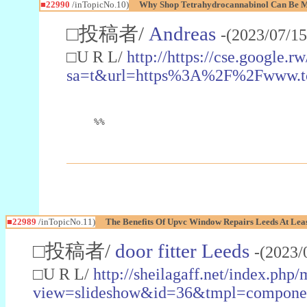
■22990
/inTopicNo.10)
Why Shop Tetrahydrocannabinol Can Be M
□投稿者/
Andreas
-(2023/07/15
□U R L/
http://https://cse.google.rw
sa=t&url=https%3A%2F%2Fwww.t
%%
■22989
/inTopicNo.11)
The Benefits Of Upvc Window Repairs Leeds At Leas
□投稿者/
door fitter Leeds
-(2023/
□U R L/
http://sheilagaff.net/index.php/
view=slideshow&id=36&tmpl=comp