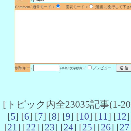
Comment/ 通常モード->
図表モード->
(適当に改行して下さい
削除キー
/
/
プレビュー
(半角8文字以内)
[トピック内全23035記事(1-20 
[
5
] [
6
] [
7
] [
8
] [
9
] [
10
] [
11
] [
12
]
[
21
] [
22
] [
23
] [
24
] [
25
] [
26
] [
27