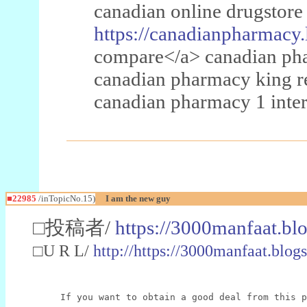
canadian online drugstore
https://canadianpharmacy.
compare</a> canadian pha
canadian pharmacy king 
canadian pharmacy 1 inter
■22985
/inTopicNo.15)
I am the new guy
□投稿者/
https://3000manfaat.bl
□U R L/
http://https://3000manfaat.blog
If you want to obtain a good deal from this p