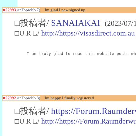
■22993
/inTopicNo.7)
Im glad I now signed up
□投稿者/
SANAIAKAI
-(2023/07/
□U R L/
http://https://visasdirect.com.au
I am truly glad to read this website posts wh
■22992
/inTopicNo.8)
Im happy I finally registered
□投稿者/
https://Forum.Raumder
□U R L/
http://https://Forum.Raumder