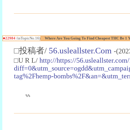
■22984
/inTopicNo.16)
Where Are You Going To Find Cheapest THC Be 1 
□投稿者/
56.usleallster.Com
-(202
□U R L/
http://https://56.usleallster.com
diff=0&utm_source=ogdd&utm_campai
tag%2Fhemp-bombs%2F&an=&utm_ter
%%