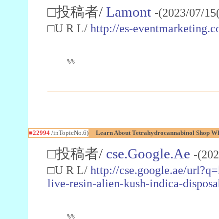
□投稿者/
Lamont
-(2023/07/15
□U R L/
http://es-eventmarketin
%%
■22994
/inTopicNo.6)
Learn About Tetrahydrocannabinol Shop W
□投稿者/
cse.Google.Ae
-(202
□U R L/
http://cse.google.ae/url?q
live-resin-alien-kush-indica-dispo
%%