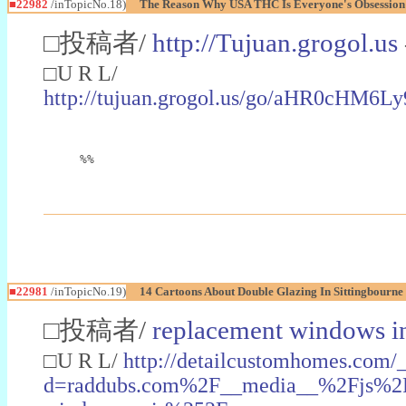
■22982
/inTopicNo.18)
The Reason Why USA THC Is Everyone's Obsession
□投稿者/
http://Tujuan.grogol.us
□U R L/
http://tujuan.grogol.us/go/aHR0
%%
■22981
/inTopicNo.19)
14 Cartoons About Double Glazing In Sittingbourne
□投稿者/
replacement windows in
□U R L/
http://detailcustomhomes.com/
d=raddubs.com%2F__media__%2Fjs%2Fn