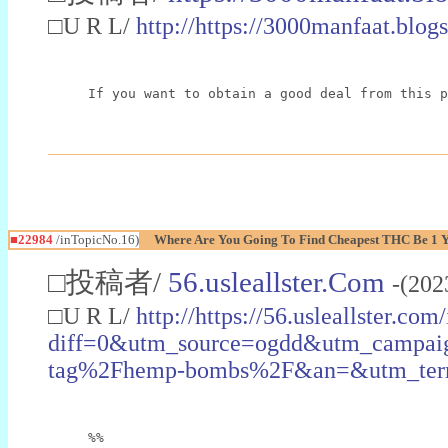
□U R L/
http://https://3000manfaat.blog
If you want to obtain a good deal from this p
■22984
/inTopicNo.16)
Where Are You Going To Find Cheapest THC Be 1 
□投稿者/
56.usleallster.Com
-(202
□U R L/
http://https://56.usleallster.com
diff=0&utm_source=ogdd&utm_campai
tag%2Fhemp-bombs%2F&an=&utm_ter
%%