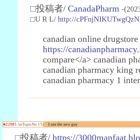
□投稿者/
CanadaPharm
-(202
□U R L/
http://cPFnjNIKUTwgQzN
canadian online drugstore
https://canadianpharmacy.
compare</a> canadian pha
canadian pharmacy king 
canadian pharmacy 1 inter
■22985
/inTopicNo.15)
I am the new guy
□投稿者/
https://3000manfaat.bl