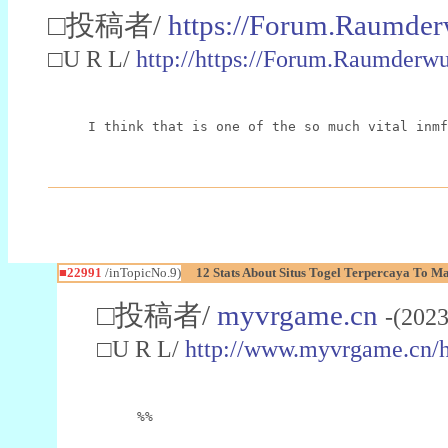
□投稿者/
https://Forum.Raumder
□U R L/
http://https://Forum.Raumder
I think that is one of the so much vital inmf
■22991
/inTopicNo.9)
12 Stats About Situs Togel Terpercaya To M
□投稿者/
myvrgame.cn
-(2023
□U R L/
http://www.myvrgame.cn
%%