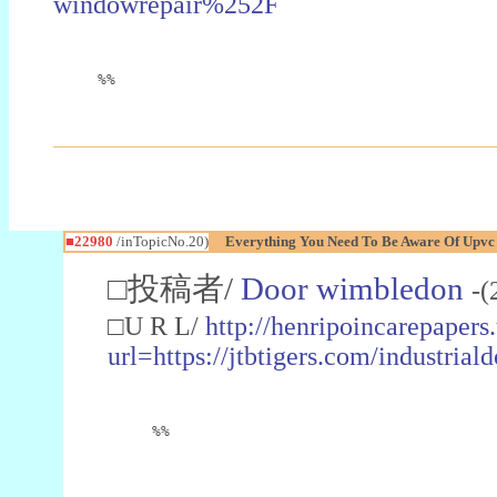
windowrepair%252F
%%
■22980
/inTopicNo.20)
Everything You Need To Be Aware Of Upv
□投稿者/
Door wimbledon
-(
□U R L/
http://henripoincarepapers
url=https://jtbtigers.com/industr
%%