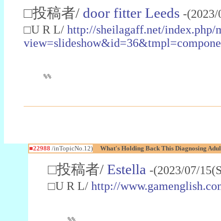
□投稿者/
door fitter Leeds
-(2023/
□U R L/
http://sheilagaff.net/index.php/
view=slideshow&id=36&tmpl=comp
%%
■22988
/inTopicNo.12)
What's Holding Back This Diagnosing Adul
□投稿者/
Estella
-(2023/07/15(
□U R L/
http://www.gamenglish.co
%%