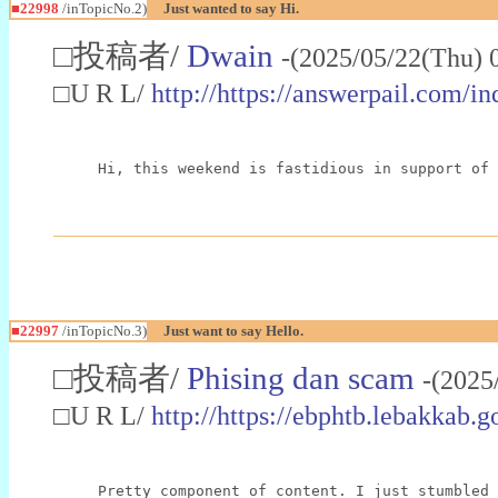
■22998
/inTopicNo.2)
Just wanted to say Hi.
□投稿者/
Dwain
-(2025/05/22(Thu) 
□U R L/
http://https://answerpail.com/i
Hi, this weekend is fastidious in support of 
■22997
/inTopicNo.3)
Just want to say Hello.
□投稿者/
Phising dan scam
-(2025
□U R L/
http://https://ebphtb.lebakk
Pretty component of content. I just stumbled 