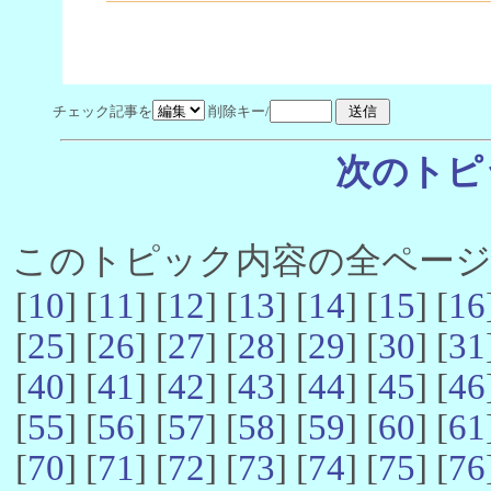
チェック記事を
削除キー/
次のトピ
このトピック内容の全ページ数 
[
10
] [
11
] [
12
] [
13
] [
14
] [
15
] [
16
[
25
] [
26
] [
27
] [
28
] [
29
] [
30
] [
31
[
40
] [
41
] [
42
] [
43
] [
44
] [
45
] [
46
[
55
] [
56
] [
57
] [
58
] [
59
] [
60
] [
61
[
70
] [
71
] [
72
] [
73
] [
74
] [
75
] [
76