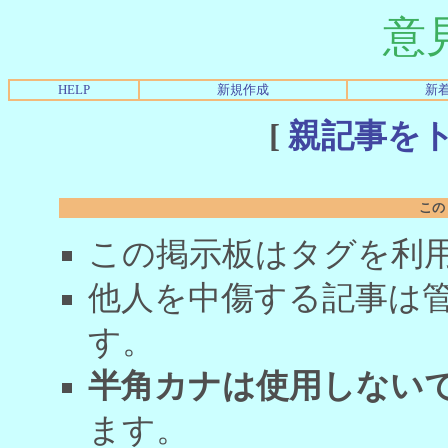
意
HELP
新規作成
新
[
親記事を
この
この掲示板はタグを利
他人を中傷する記事は
す。
半角カナは使用しない
ます。