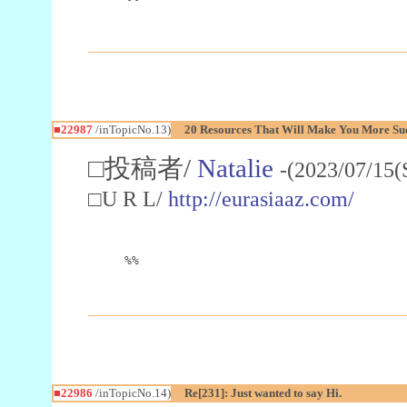
■22987
/inTopicNo.13)
20 Resources That Will Make You More Succ
□投稿者/
Natalie
-(2023/07/15(
□U R L/
http://eurasiaaz.com/
%%
■22986
/inTopicNo.14)
Re[231]: Just wanted to say Hi.