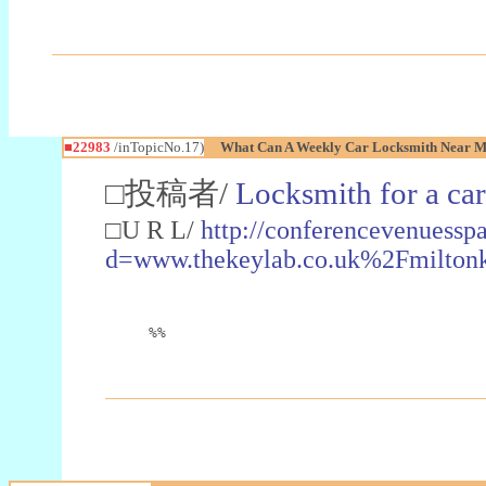
■22983
/inTopicNo.17)
What Can A Weekly Car Locksmith Near Me
□投稿者/
Locksmith for a car
□U R L/
http://conferencevenuessp
d=www.thekeylab.co.uk%2Fmiltonk
%%