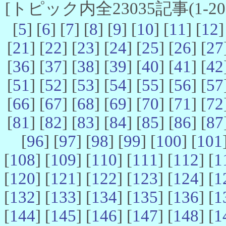
[トピック内全23035記事(1-20 
[
5
] [
6
] [
7
] [
8
] [
9
] [
10
] [
11
] [
12
]
[
21
] [
22
] [
23
] [
24
] [
25
] [
26
] [
27
[
36
] [
37
] [
38
] [
39
] [
40
] [
41
] [
42
[
51
] [
52
] [
53
] [
54
] [
55
] [
56
] [
57
[
66
] [
67
] [
68
] [
69
] [
70
] [
71
] [
72
[
81
] [
82
] [
83
] [
84
] [
85
] [
86
] [
87
[
96
] [
97
] [
98
] [
99
] [
100
] [
101
[
108
] [
109
] [
110
] [
111
] [
112
] [
1
[
120
] [
121
] [
122
] [
123
] [
124
] [
1
[
132
] [
133
] [
134
] [
135
] [
136
] [
1
[
144
] [
145
] [
146
] [
147
] [
148
] [
1