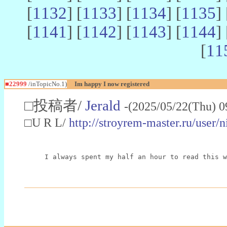
[
1132
] [
1133
] [
1134
] [
1135
] 
[
1141
] [
1142
] [
1143
] [
1144
] 
[
11
■22999
/inTopicNo.1)
Im happy I now registered
□投稿者/
Jerald
-(2025/05/22(Thu) 0
□U R L/
http://stroyrem-master.ru/user/
I always spent my half an hour to read this w