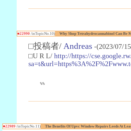
■22990
/inTopicNo.10)
Why Shop Tetrahydrocannabinol Can Be M
□投稿者/
Andreas
-(2023/07/15
□U R L/
http://https://cse.google.rw
sa=t&url=https%3A%2F%2Fwww.t
%%
■22989
/inTopicNo.11)
The Benefits Of Upvc Window Repairs Leeds At Leas