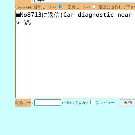
Comment/ 通常モード->
図表モード->
(適当に改行して下さい
削除キー
/
/
プレビュー
(半角8文字以内)