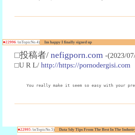
■22996
/inTopicNo.4)
Im happy I finally signed up
□投稿者/
nefigporn.com
-(2023/07
□U R L/
http://https://pornodergisi.com
You really make it seem so easy with your pre
■22995
/inTopicNo.5)
Data Sdy Tips From The Best In The Industr