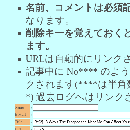
名前、コメントは必須
なります。
削除キーを覚えておく
ます。
URLは自動的にリンク
記事中に No**** 
クされます(****は半角
*) 過去ログへはリンク
Name
/
E-Mail
/
Title
/
URL
/