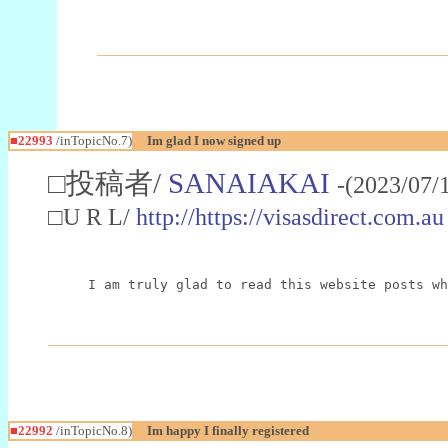
■22993
/inTopicNo.7)
Im glad I now signed up
□投稿者/
SANAIAKAI
-(2023/07/
□U R L/
http://https://visasdirect.com.au
I am truly glad to read this website posts wh
■22992
/inTopicNo.8)
Im happy I finally registered