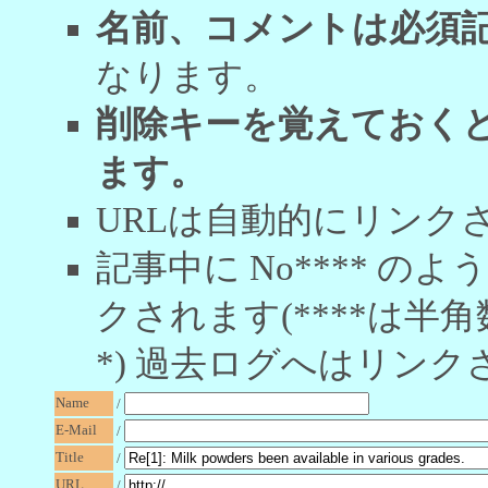
名前、コメントは必須
なります。
削除キーを覚えておく
ます。
URLは自動的にリンク
記事中に No**** 
クされます(****は半角
*) 過去ログへはリンク
Name
/
E-Mail
/
Title
/
URL
/