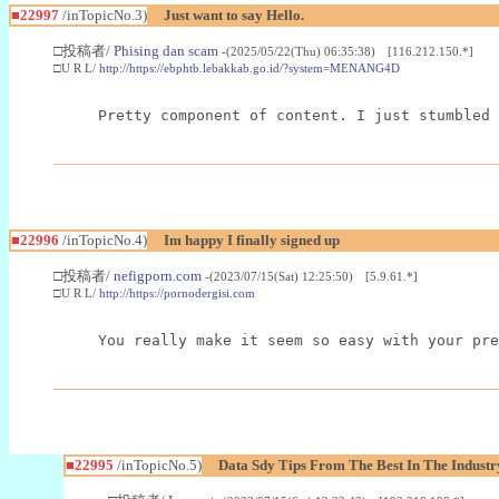
■22997
/inTopicNo.3)
Just want to say Hello.
□投稿者/
Phising dan scam
-(2025/05/22(Thu) 06:35:38) [116.212.150.*]
□U R L/
http://https://ebphtb.lebakkab.go.id/?system=MENANG4D
Pretty component of content. I just stumbled 
■22996
/inTopicNo.4)
Im happy I finally signed up
□投稿者/
nefigporn.com
-(2023/07/15(Sat) 12:25:50) [5.9.61.*]
□U R L/
http://https://pornodergisi.com
You really make it seem so easy with your pre
■22995
/inTopicNo.5)
Data Sdy Tips From The Best In The Industr