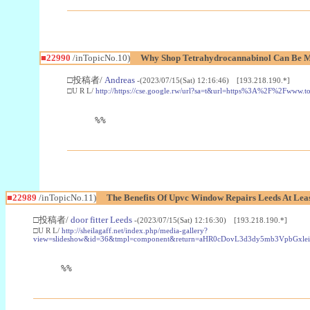
■22990
/inTopicNo.10)
Why Shop Tetrahydrocannabinol Can Be M
□投稿者/
Andreas
-(2023/07/15(Sat) 12:16:46) [193.218.190.*]
□U R L/
http://https://cse.google.rw/url?sa=t&url=https%3A%2F%2Fwww.
%%
■22989
/inTopicNo.11)
The Benefits Of Upvc Window Repairs Leeds At Leas
□投稿者/
door fitter Leeds
-(2023/07/15(Sat) 12:16:30) [193.218.190.*]
□U R L/
http://sheilagaff.net/index.php/media-gallery?
view=slideshow&id=36&tmpl=component&return=aHR0cDovL3d3dy5mb3Vpb
%%