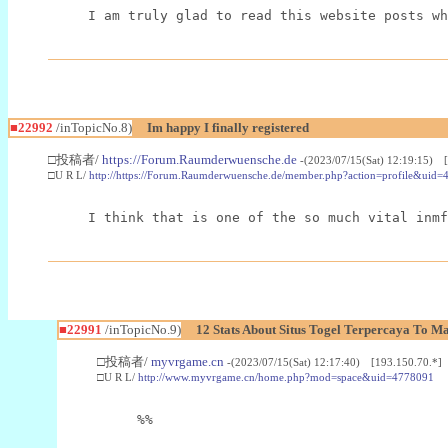
I am truly glad to read this website posts wh
■22992
/inTopicNo.8)
Im happy I finally registered
□投稿者/
https://Forum.Raumderwuensche.de
-(2023/07/15(Sat) 12:19:15) 
□U R L/
http://https://Forum.Raumderwuensche.de/member.php?action=profile&uid=
I think that is one of the so much vital inmf
■22991
/inTopicNo.9)
12 Stats About Situs Togel Terpercaya To M
□投稿者/
myvrgame.cn
-(2023/07/15(Sat) 12:17:40) [193.150.70.*]
□U R L/
http://www.myvrgame.cn/home.php?mod=space&uid=4778091
%%