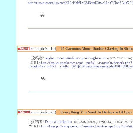
http://tujuan.grogol.us/go/aHR0cHM6Ly93d3cudG9wc3RoY3Nob3A
%%
■22981
/inTopicNo.19)
14 Cartoons About Double Glazing In Sitti
□投稿者/
replacement windows in sittingbourne
-(2023/07/15(Sat)
□U R L/
http://detailcustomhomes.com/__media__/js/netsoltrademark.php?
d=raddubs.com%2F__media__%2Fjs%2Fnetsoltrademark.php%3Fd%3Dwww
%%
■22980
/inTopicNo.20)
Everything You Need To Be Aware Of Upv
□投稿者/
Door wimbledon
-(2023/07/15(Sat) 12:09:43) [193.150.70
□U R L/
http://henripoincarepapers.univ-nantes.fr/en/framepdf.php?url=ht