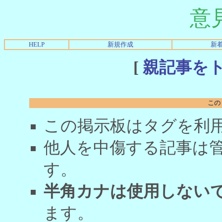
意
HELP
新規作成
新
[
親記事を
この
この掲示板はタグを利
他人を中傷する記事は
す。
半角カナは使用しない
ます。