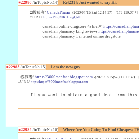
■22986
/inTopicNo.14)
Re[231]: Just wanted to say Hi.
□投稿者/
CanadaPharm
-(2023/07/15(Sat) 12:14:57) [178.159.37.*]
□U R L/
http://cPFnjNIKUTwgQzN
canadian online drugstore <a href="
https://canadianphar
canadian pharmacy king reviews
https://canadianpharmac
canadian pharmacy 1 internet online drugstore
■22985
/inTopicNo.15)
I am the new guy
□投稿者/
https://3000manfaat.blogspot.com
-(2023/07/15(Sat) 12:11:37) 
□U R L/
http://https://3000manfaat.blogspot.com
If you want to obtain a good deal from this
■22984
/inTopicNo.16)
Where Are You Going To Find Cheapest TH