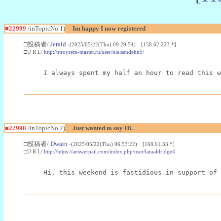
■22999
/inTopicNo.1)
Im happy I now registered
□投稿者/
Jerald
-(2025/05/22(Thu) 09:29:54) [158.62.223.*]
□U R L/
http://stroyrem-master.ru/user/nielsendehn5/
I always spent my half an hour to read this w
■22998
/inTopicNo.2)
Just wanted to say Hi.
□投稿者/
Dwain
-(2025/05/22(Thu) 06:53:22) [168.91.33.*]
□U R L/
http://https://answerpail.com/index.php/user/laraaldridge4
Hi, this weekend is fastidious in support of 