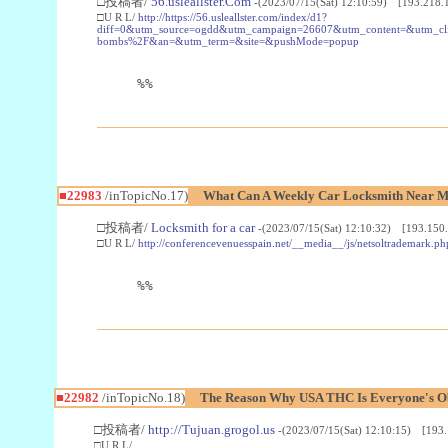
□投稿者/
56.usleallster.Com
-(2023/07/15(Sat) 12:10:59) [193.218.
□U R L/
http://https://56.usleallster.com/index/d1?
diff=0&utm_source=ogdd&utm_campaign=26607&utm_content=&utm_cl
bombs%2F&an=&utm_term=&site=&pushMode=popup
%%
■22983
/inTopicNo.17)
What Can A Weekly Car Locksmith Near Me
□投稿者/
Locksmith for a car
-(2023/07/15(Sat) 12:10:32) [193.150.
□U R L/
http://conferencevenuesspain.net/__media__/js/netsoltrademark
%%
■22982
/inTopicNo.18)
The Reason Why USA THC Is Everyone's Ob
□投稿者/
http://Tujuan.grogol.us
-(2023/07/15(Sat) 12:10:15) [193.
□U R L/