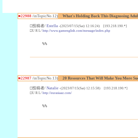
■22988
/inTopicNo.12)
What's Holding Back This Diagnosing Adul
□投稿者/
Estella
-(2023/07/15(Sat) 12:16:24) [193.218.190.*]
□U R L/
http://www.gamenglish.com/message/index.php
%%
■22987
/inTopicNo.13)
20 Resources That Will Make You More Succ
□投稿者/
Natalie
-(2023/07/15(Sat) 12:15:58) [193.218.190.*]
□U R L/
http://eurasiaaz.com/
%%