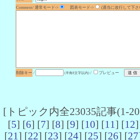
Comment/ 通常モード->
図表モード->
(適当に改行して下さい
削除キー
/
/
プレビュー
(半角8文字以内)
[トピック内全23035記事(1-20 
[
5
] [
6
] [
7
] [
8
] [
9
] [
10
] [
11
] [
12
]
[
21
] [
22
] [
23
] [
24
] [
25
] [
26
] [
27