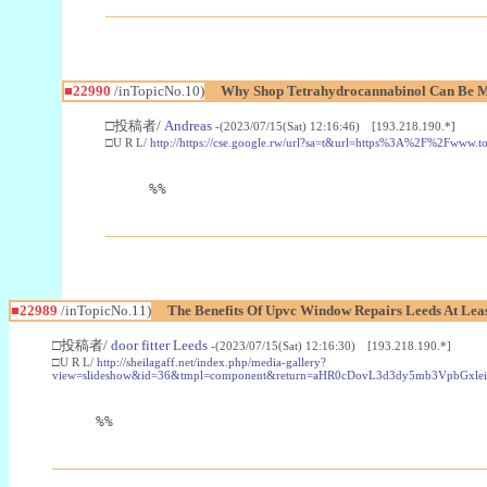
■22990
/inTopicNo.10)
Why Shop Tetrahydrocannabinol Can Be M
□投稿者/
Andreas
-(2023/07/15(Sat) 12:16:46) [193.218.190.*]
□U R L/
http://https://cse.google.rw/url?sa=t&url=https%3A%2F%2Fwww.
%%
■22989
/inTopicNo.11)
The Benefits Of Upvc Window Repairs Leeds At Leas
□投稿者/
door fitter Leeds
-(2023/07/15(Sat) 12:16:30) [193.218.190.*]
□U R L/
http://sheilagaff.net/index.php/media-gallery?
view=slideshow&id=36&tmpl=component&return=aHR0cDovL3d3dy5mb3Vpb
%%