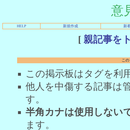
意
HELP
新規作成
新
[
親記事を
この
この掲示板はタグを利
他人を中傷する記事は
す。
半角カナは使用しない
ます。