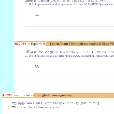
□投稿者/
Lamont
-(2023/07/15(Sat) 12:23:42) [193.218.190.*]
□U R L/
http://es-eventmarketing.com/url?q=https%3A%2F%2Fjamsspace.
%%
■22994
/inTopicNo.6)
Learn About Tetrahydrocannabinol Shop W
□投稿者/
cse.Google.Ae
-(2023/07/15(Sat) 12:22:51) [193.150.70.*]
□U R L/
http://cse.google.ae/url?q=https://www.topsthcshop.com/product/d
%%
■22993
/inTopicNo.7)
Im glad I now signed up
□投稿者/
SANAIAKAI
-(2023/07/15(Sat) 12:20:42) [107.152.33.*]
□U R L/
http://https://visasdirect.com.au