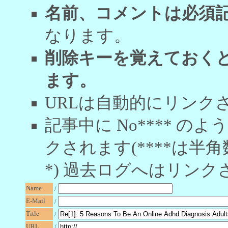
名前、コメントは必須
なります。
削除キーを覚えておく
ます。
URLは自動的にリンク
記事中に No**** 
クされます(****は半角
*) 過去ログへはリンク
Name
/
E-Mail
/
Title
/
URL
/