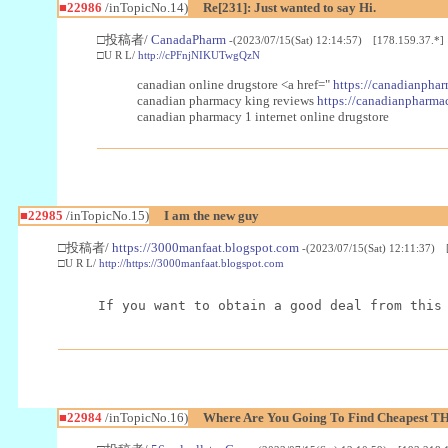
■22986
/inTopicNo.14)
Re[231]: Just wanted to say Hi.
□投稿者/
CanadaPharm
-(2023/07/15(Sat) 12:14:57) [178.159.37.*]
□U R L/
http://cPFnjNIKUTwgQzN
canadian online drugstore <a href="
https://canadianphar
canadian pharmacy king reviews
https://canadianpharmac
canadian pharmacy 1 internet online drugstore
■22985
/inTopicNo.15)
I am the new guy
□投稿者/
https://3000manfaat.blogspot.com
-(2023/07/15(Sat) 12:11:37) 
□U R L/
http://https://3000manfaat.blogspot.com
If you want to obtain a good deal from this
■22984
/inTopicNo.16)
Where Are You Going To Find Cheapest TH