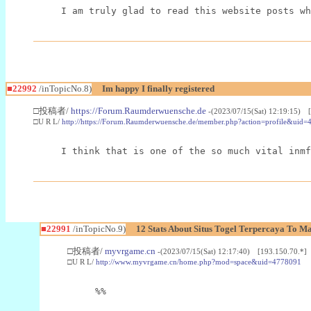
I am truly glad to read this website posts wh
■22992
/inTopicNo.8)
Im happy I finally registered
□投稿者/
https://Forum.Raumderwuensche.de
-(2023/07/15(Sat) 12:19:15) 
□U R L/
http://https://Forum.Raumderwuensche.de/member.php?action=profile&uid=
I think that is one of the so much vital inmf
■22991
/inTopicNo.9)
12 Stats About Situs Togel Terpercaya To M
□投稿者/
myvrgame.cn
-(2023/07/15(Sat) 12:17:40) [193.150.70.*]
□U R L/
http://www.myvrgame.cn/home.php?mod=space&uid=4778091
%%