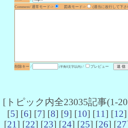
Comment/ 通常モード->
図表モード->
(適当に改行して下さい
削除キー
/
/
プレビュー
(半角8文字以内)
[トピック内全23035記事(1-20 
[
5
] [
6
] [
7
] [
8
] [
9
] [
10
] [
11
] [
12
]
[
21
] [
22
] [
23
] [
24
] [
25
] [
26
] [
27