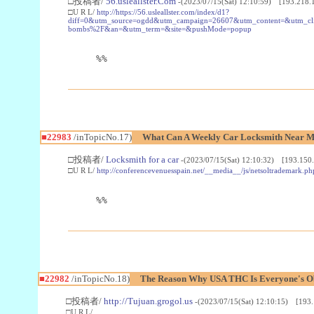
□投稿者/
56.usleallster.Com
-(2023/07/15(Sat) 12:10:59) [193.218.
□U R L/
http://https://56.usleallster.com/index/d1?
diff=0&utm_source=ogdd&utm_campaign=26607&utm_content=&utm_cl
bombs%2F&an=&utm_term=&site=&pushMode=popup
%%
■22983
/inTopicNo.17)
What Can A Weekly Car Locksmith Near Me
□投稿者/
Locksmith for a car
-(2023/07/15(Sat) 12:10:32) [193.150.
□U R L/
http://conferencevenuesspain.net/__media__/js/netsoltrademark
%%
■22982
/inTopicNo.18)
The Reason Why USA THC Is Everyone's Ob
□投稿者/
http://Tujuan.grogol.us
-(2023/07/15(Sat) 12:10:15) [193.
□U R L/