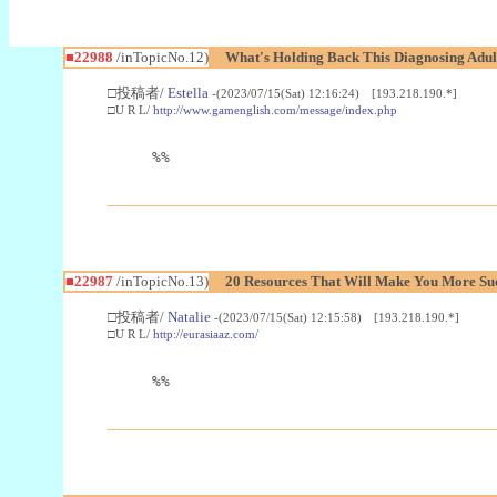
■22988
/inTopicNo.12)
What's Holding Back This Diagnosing Adul
□投稿者/
Estella
-(2023/07/15(Sat) 12:16:24) [193.218.190.*]
□U R L/
http://www.gamenglish.com/message/index.php
%%
■22987
/inTopicNo.13)
20 Resources That Will Make You More Succ
□投稿者/
Natalie
-(2023/07/15(Sat) 12:15:58) [193.218.190.*]
□U R L/
http://eurasiaaz.com/
%%