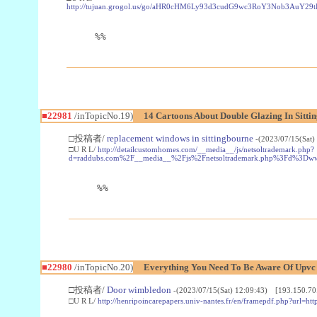
http://tujuan.grogol.us/go/aHR0cHM6Ly93d3cudG9wc3RoY3Nob3A
%%
■22981
/inTopicNo.19)
14 Cartoons About Double Glazing In Sitti
□投稿者/
replacement windows in sittingbourne
-(2023/07/15(Sat)
□U R L/
http://detailcustomhomes.com/__media__/js/netsoltrademark.php?
d=raddubs.com%2F__media__%2Fjs%2Fnetsoltrademark.php%3Fd%3Dwww
%%
■22980
/inTopicNo.20)
Everything You Need To Be Aware Of Upv
□投稿者/
Door wimbledon
-(2023/07/15(Sat) 12:09:43) [193.150.70
□U R L/
http://henripoincarepapers.univ-nantes.fr/en/framepdf.php?url=ht