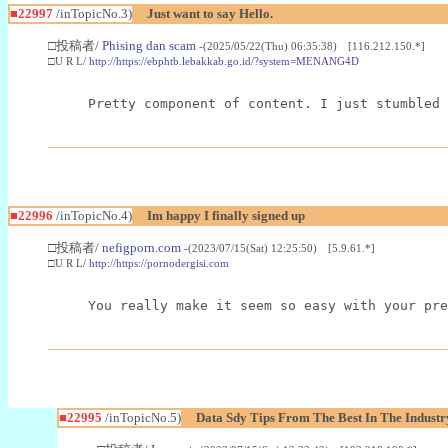
■22997
/inTopicNo.3)
Just want to say Hello.
□投稿者/
Phising dan scam
-(2025/05/22(Thu) 06:35:38) [116.212.150.*]
□U R L/
http://https://ebphtb.lebakkab.go.id/?system=MENANG4D
Pretty component of content. I just stumbled 
■22996
/inTopicNo.4)
Im happy I finally signed up
□投稿者/
nefigporn.com
-(2023/07/15(Sat) 12:25:50) [5.9.61.*]
□U R L/
http://https://pornodergisi.com
You really make it seem so easy with your pre
■22995
/inTopicNo.5)
Data Sdy Tips From The Best In The Industr