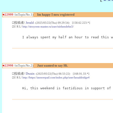
■22999
/inTopicNo.1)
Im happy I now registered
□投稿者/
Jerald
-(2025/05/22(Thu) 09:29:54) [158.62.223.*]
□U R L/
http://stroyrem-master.ru/user/nielsendehn5/
I always spent my half an hour to read this w
■22998
/inTopicNo.2)
Just wanted to say Hi.
□投稿者/
Dwain
-(2025/05/22(Thu) 06:53:22) [168.91.33.*]
□U R L/
http://https://answerpail.com/index.php/user/laraaldridge4
Hi, this weekend is fastidious in support of 