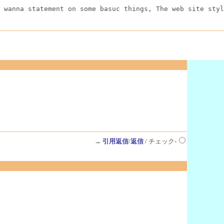
 wanna statement on some basuc things, The web site styl
→
引用返信
/
返信
/ チェック-