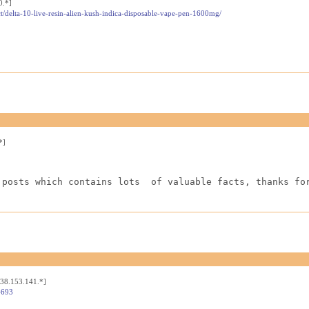
0.*]
t/delta-10-live-resin-alien-kush-indica-disposable-vape-pen-1600mg/
*]
 posts which contains lots  of valuable facts, thanks fo
[38.153.141.*]
4693