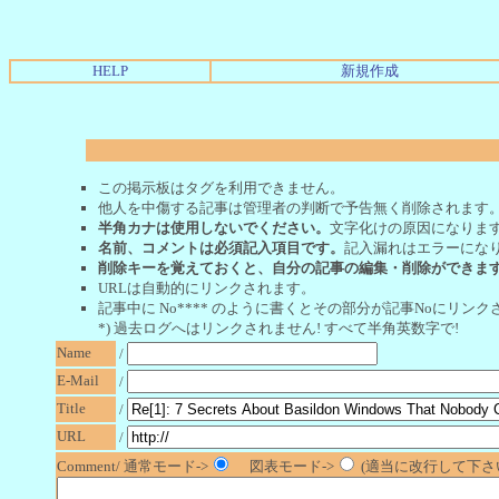
HELP
新規作成
この掲示板はタグを利用できません。
他人を中傷する記事は管理者の判断で予告無く削除されます
半角カナは使用しないでください。
文字化けの原因になりま
名前、コメントは必須記入項目です。
記入漏れはエラーにな
削除キーを覚えておくと、自分の記事の編集・削除ができま
URLは自動的にリンクされます。
記事中に No**** のように書くとその部分が記事Noにリンクさ
*) 過去ログへはリンクされません! すべて半角英数字で!
Name
/
E-Mail
/
Title
/
URL
/
Comment/ 通常モード->
図表モード->
(適当に改行して下さい