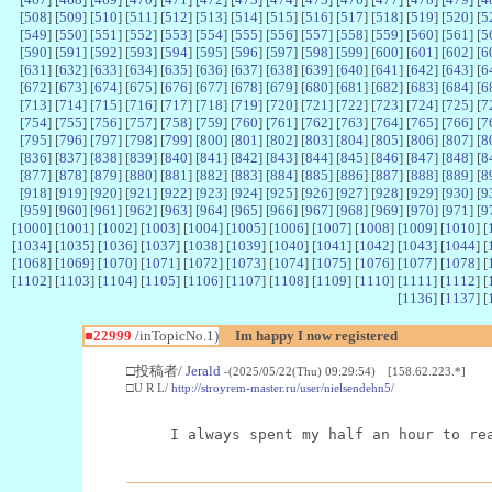
[
508
] [
509
] [
510
] [
511
] [
512
] [
513
] [
514
] [
515
] [
516
] [
517
] [
518
] [
519
] [
520
] [
5
[
549
] [
550
] [
551
] [
552
] [
553
] [
554
] [
555
] [
556
] [
557
] [
558
] [
559
] [
560
] [
561
] [
5
[
590
] [
591
] [
592
] [
593
] [
594
] [
595
] [
596
] [
597
] [
598
] [
599
] [
600
] [
601
] [
602
] [
6
[
631
] [
632
] [
633
] [
634
] [
635
] [
636
] [
637
] [
638
] [
639
] [
640
] [
641
] [
642
] [
643
] [
6
[
672
] [
673
] [
674
] [
675
] [
676
] [
677
] [
678
] [
679
] [
680
] [
681
] [
682
] [
683
] [
684
] [
6
[
713
] [
714
] [
715
] [
716
] [
717
] [
718
] [
719
] [
720
] [
721
] [
722
] [
723
] [
724
] [
725
] [
7
[
754
] [
755
] [
756
] [
757
] [
758
] [
759
] [
760
] [
761
] [
762
] [
763
] [
764
] [
765
] [
766
] [
7
[
795
] [
796
] [
797
] [
798
] [
799
] [
800
] [
801
] [
802
] [
803
] [
804
] [
805
] [
806
] [
807
] [
8
[
836
] [
837
] [
838
] [
839
] [
840
] [
841
] [
842
] [
843
] [
844
] [
845
] [
846
] [
847
] [
848
] [
8
[
877
] [
878
] [
879
] [
880
] [
881
] [
882
] [
883
] [
884
] [
885
] [
886
] [
887
] [
888
] [
889
] [
8
[
918
] [
919
] [
920
] [
921
] [
922
] [
923
] [
924
] [
925
] [
926
] [
927
] [
928
] [
929
] [
930
] [
9
[
959
] [
960
] [
961
] [
962
] [
963
] [
964
] [
965
] [
966
] [
967
] [
968
] [
969
] [
970
] [
971
] [
9
[
1000
] [
1001
] [
1002
] [
1003
] [
1004
] [
1005
] [
1006
] [
1007
] [
1008
] [
1009
] [
1010
] [
[
1034
] [
1035
] [
1036
] [
1037
] [
1038
] [
1039
] [
1040
] [
1041
] [
1042
] [
1043
] [
1044
] [
[
1068
] [
1069
] [
1070
] [
1071
] [
1072
] [
1073
] [
1074
] [
1075
] [
1076
] [
1077
] [
1078
] [
[
1102
] [
1103
] [
1104
] [
1105
] [
1106
] [
1107
] [
1108
] [
1109
] [
1110
] [
1111
] [
1112
] [
[
1136
] [
1137
] [
■22999
/inTopicNo.1)
Im happy I now registered
□投稿者/
Jerald
-(2025/05/22(Thu) 09:29:54) [158.62.223.*]
□U R L/
http://stroyrem-master.ru/user/nielsendehn5/
I always spent my half an hour to re