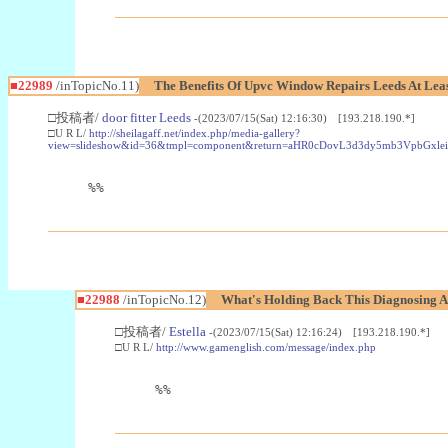
■22989
/inTopicNo.11)
The Benefits Of Upvc Window Repairs Leeds At Leas
□投稿者/
door fitter Leeds
-(2023/07/15(Sat) 12:16:30) [193.218.190.*]
□U R L/
http://sheilagaff.net/index.php/media-gallery?
view=slideshow&id=36&tmpl=component&return=aHR0cDovL3d3dy5mb3Vpb
%%
■22988
/inTopicNo.12)
What's Holding Back This Diagnosing A
□投稿者/
Estella
-(2023/07/15(Sat) 12:16:24) [193.218.190.*]
□U R L/
http://www.gamenglish.com/message/index.php
%%