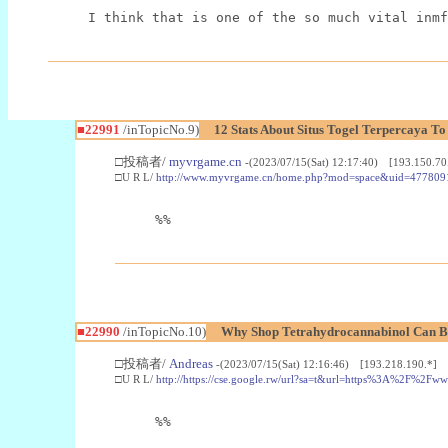
I think that is one of the so much vital inmf
■22991
/inTopicNo.9)
12 Stats About Situs Togel Terpercaya T
□投稿者/
myvrgame.cn
-(2023/07/15(Sat) 12:17:40) [193.150.70
□U R L/
http://www.myvrgame.cn/home.php?mod=space&uid=477809
%%
■22990
/inTopicNo.10)
Why Shop Tetrahydrocannabinol Can B
□投稿者/
Andreas
-(2023/07/15(Sat) 12:16:46) [193.218.190.*]
□U R L/
http://https://cse.google.rw/url?sa=t&url=https%3A%2F%2F
%%