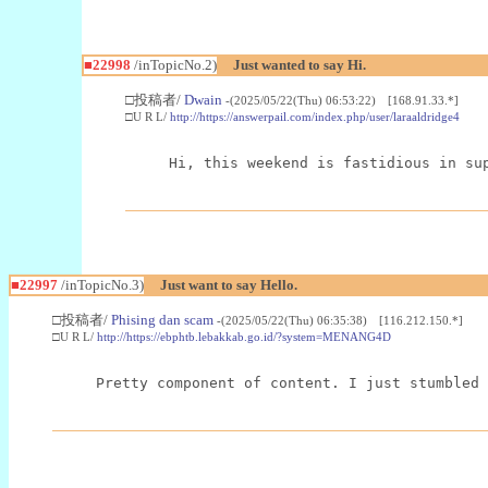
■22998
/inTopicNo.2)
Just wanted to say Hi.
□投稿者/
Dwain
-(2025/05/22(Thu) 06:53:22) [168.91.33.*]
□U R L/
http://https://answerpail.com/index.php/user/laraaldridge4
Hi, this weekend is fastidious in su
■22997
/inTopicNo.3)
Just want to say Hello.
□投稿者/
Phising dan scam
-(2025/05/22(Thu) 06:35:38) [116.212.150.*]
□U R L/
http://https://ebphtb.lebakkab.go.id/?system=MENANG4D
Pretty component of content. I just stumbled 