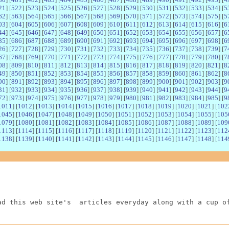
21
] [
522
] [
523
] [
524
] [
525
] [
526
] [
527
] [
528
] [
529
] [
530
] [
531
] [
532
] [
533
] [
534
] [
5
62
] [
563
] [
564
] [
565
] [
566
] [
567
] [
568
] [
569
] [
570
] [
571
] [
572
] [
573
] [
574
] [
575
] [
5
03
] [
604
] [
605
] [
606
] [
607
] [
608
] [
609
] [
610
] [
611
] [
612
] [
613
] [
614
] [
615
] [
616
] [
6
44
] [
645
] [
646
] [
647
] [
648
] [
649
] [
650
] [
651
] [
652
] [
653
] [
654
] [
655
] [
656
] [
657
] [
6
85
] [
686
] [
687
] [
688
] [
689
] [
690
] [
691
] [
692
] [
693
] [
694
] [
695
] [
696
] [
697
] [
698
] [
6
26
] [
727
] [
728
] [
729
] [
730
] [
731
] [
732
] [
733
] [
734
] [
735
] [
736
] [
737
] [
738
] [
739
] [
7
67
] [
768
] [
769
] [
770
] [
771
] [
772
] [
773
] [
774
] [
775
] [
776
] [
777
] [
778
] [
779
] [
780
] [
7
08
] [
809
] [
810
] [
811
] [
812
] [
813
] [
814
] [
815
] [
816
] [
817
] [
818
] [
819
] [
820
] [
821
] [
8
49
] [
850
] [
851
] [
852
] [
853
] [
854
] [
855
] [
856
] [
857
] [
858
] [
859
] [
860
] [
861
] [
862
] [
8
90
] [
891
] [
892
] [
893
] [
894
] [
895
] [
896
] [
897
] [
898
] [
899
] [
900
] [
901
] [
902
] [
903
] [
9
31
] [
932
] [
933
] [
934
] [
935
] [
936
] [
937
] [
938
] [
939
] [
940
] [
941
] [
942
] [
943
] [
944
] [
9
72
] [
973
] [
974
] [
975
] [
976
] [
977
] [
978
] [
979
] [
980
] [
981
] [
982
] [
983
] [
984
] [
985
] [
9
1011
] [
1012
] [
1013
] [
1014
] [
1015
] [
1016
] [
1017
] [
1018
] [
1019
] [
1020
] [
1021
] [
102
1045
] [
1046
] [
1047
] [
1048
] [
1049
] [
1050
] [
1051
] [
1052
] [
1053
] [
1054
] [
1055
] [
105
1079
] [
1080
] [
1081
] [
1082
] [
1083
] [
1084
] [
1085
] [
1086
] [
1087
] [
1088
] [
1089
] [
109
1113
] [
1114
] [
1115
] [
1116
] [
1117
] [
1118
] [
1119
] [
1120
] [
1121
] [
1122
] [
1123
] [
112
1138
] [
1139
] [
1140
] [
1141
] [
1142
] [
1143
] [
1144
] [
1145
] [
1146
] [
1147
] [
1148
] [
114
ad this web site's  articles everyday along with a cup o