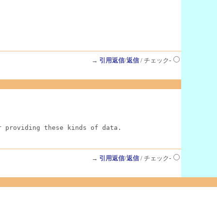
→
引用返信
/
返信
/ チェック-
r providing these kinds of data.
→
引用返信
/
返信
/ チェック-