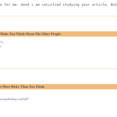
o for me. Annd i am satisfied studying your article. But
o Make You Think About The Other People
.*]
1
e More Risky Than You Think
www.topsthcshop.com%2F