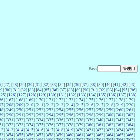
Pass/
6
] [
27
] [
28
] [
29
] [
30
] [
31
] [
32
] [
33
] [
34
] [
35
] [
36
] [
37
] [
38
] [
39
] [
40
] [
41
] [
42
] [
43
]
79
] [
80
] [
81
] [
82
] [
83
] [
84
] [
85
] [
86
] [
87
] [
88
] [
89
] [
90
] [
91
] [
92
] [
93
] [
94
] [
95
] [
96
]
125
] [
126
] [
127
] [
128
] [
129
] [
130
] [
131
] [
132
] [
133
] [
134
] [
135
] [
136
] [
137
] [
138
]
66
] [
167
] [
168
] [
169
] [
170
] [
171
] [
172
] [
173
] [
174
] [
175
] [
176
] [
177
] [
178
] [
179
]
07
] [
208
] [
209
] [
210
] [
211
] [
212
] [
213
] [
214
] [
215
] [
216
] [
217
] [
218
] [
219
] [
220
]
48
] [
249
] [
250
] [
251
] [
252
] [
253
] [
254
] [
255
] [
256
] [
257
] [
258
] [
259
] [
260
] [
261
]
89
] [
290
] [
291
] [
292
] [
293
] [
294
] [
295
] [
296
] [
297
] [
298
] [
299
] [
300
] [
301
] [
302
]
30
] [
331
] [
332
] [
333
] [
334
] [
335
] [
336
] [
337
] [
338
] [
339
] [
340
] [
341
] [
342
] [
343
]
71
] [
372
] [
373
] [
374
] [
375
] [
376
] [
377
] [
378
] [
379
] [
380
] [
381
] [
382
] [
383
] [
384
]
12
] [
413
] [
414
] [
415
] [
416
] [
417
] [
418
] [
419
] [
420
] [
421
] [
422
] [
423
] [
424
] [
425
]
53
] [
454
] [
455
] [
456
] [
457
] [
458
] [
459
] [
460
] [
461
] [
462
] [
463
] [
464
] [
465
] [
466
]
94
] [
495
] [
496
] [
497
] [
498
] [
499
] [
500
] [
501
] [
502
] [
503
] [
504
] [
505
] [
506
] [
507
]