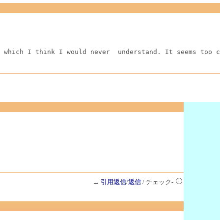
 which I think I would never  understand. It seems too c
→
引用返信
/
返信
/ チェック-