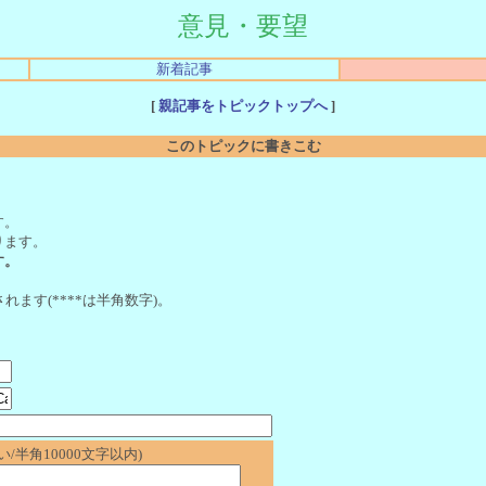
意見・要望
新着記事
[
親記事をトピックトップへ
]
このトピックに書きこむ
。
す。
ります。
す。
れます(****は半角数字)。
/半角10000文字以内)