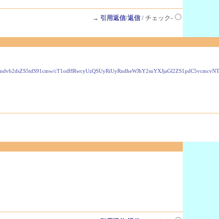
→
引用返信
/
返信
/ チェック-
VzLmdvb2dsZS5tdS91cmw/cT1odHRwcyUzQSUyRiUyRndheWJhY2suYXJjaGl2ZS1pdC5vcmc