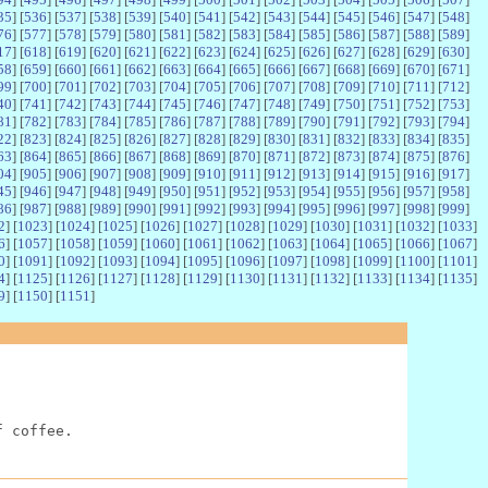
35
] [
536
] [
537
] [
538
] [
539
] [
540
] [
541
] [
542
] [
543
] [
544
] [
545
] [
546
] [
547
] [
548
]
76
] [
577
] [
578
] [
579
] [
580
] [
581
] [
582
] [
583
] [
584
] [
585
] [
586
] [
587
] [
588
] [
589
]
17
] [
618
] [
619
] [
620
] [
621
] [
622
] [
623
] [
624
] [
625
] [
626
] [
627
] [
628
] [
629
] [
630
]
58
] [
659
] [
660
] [
661
] [
662
] [
663
] [
664
] [
665
] [
666
] [
667
] [
668
] [
669
] [
670
] [
671
]
99
] [
700
] [
701
] [
702
] [
703
] [
704
] [
705
] [
706
] [
707
] [
708
] [
709
] [
710
] [
711
] [
712
]
40
] [
741
] [
742
] [
743
] [
744
] [
745
] [
746
] [
747
] [
748
] [
749
] [
750
] [
751
] [
752
] [
753
]
81
] [
782
] [
783
] [
784
] [
785
] [
786
] [
787
] [
788
] [
789
] [
790
] [
791
] [
792
] [
793
] [
794
]
22
] [
823
] [
824
] [
825
] [
826
] [
827
] [
828
] [
829
] [
830
] [
831
] [
832
] [
833
] [
834
] [
835
]
63
] [
864
] [
865
] [
866
] [
867
] [
868
] [
869
] [
870
] [
871
] [
872
] [
873
] [
874
] [
875
] [
876
]
04
] [
905
] [
906
] [
907
] [
908
] [
909
] [
910
] [
911
] [
912
] [
913
] [
914
] [
915
] [
916
] [
917
]
45
] [
946
] [
947
] [
948
] [
949
] [
950
] [
951
] [
952
] [
953
] [
954
] [
955
] [
956
] [
957
] [
958
]
86
] [
987
] [
988
] [
989
] [
990
] [
991
] [
992
] [
993
] [
994
] [
995
] [
996
] [
997
] [
998
] [
999
]
2
] [
1023
] [
1024
] [
1025
] [
1026
] [
1027
] [
1028
] [
1029
] [
1030
] [
1031
] [
1032
] [
1033
]
6
] [
1057
] [
1058
] [
1059
] [
1060
] [
1061
] [
1062
] [
1063
] [
1064
] [
1065
] [
1066
] [
1067
]
0
] [
1091
] [
1092
] [
1093
] [
1094
] [
1095
] [
1096
] [
1097
] [
1098
] [
1099
] [
1100
] [
1101
]
4
] [
1125
] [
1126
] [
1127
] [
1128
] [
1129
] [
1130
] [
1131
] [
1132
] [
1133
] [
1134
] [
1135
]
9
] [
1150
] [
1151
]
f coffee.