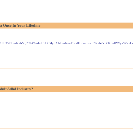
t Once In Your Lifetime
Gxlei10b3V0LmNvbS9jZ2ktYmluL3JlZGlydXJsLmNnaT9odHRwczovL3Rvb2xiYXJxdWVyaW
dult Adhd Industry?