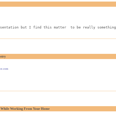
sentation but I find this matter  to be really something
stry
ace.com
p While Working From Your Home