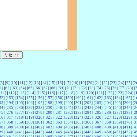
[
8
] [
9
] [
10
] [
11
] [
12
] [
13
] [
14
] [
15
] [
16
] [
17
] [
18
] [
19
] [
20
] [
21
] [
22
] [
23
] [
24
] [
25
] [
2
1
] [
62
] [
63
] [
64
] [
65
] [
66
] [
67
] [
68
] [
69
] [
70
] [
71
] [
72
] [
73
] [
74
] [
75
] [
76
] [
77
] [
78
] [
111
] [
112
] [
113
] [
114
] [
115
] [
116
] [
117
] [
118
] [
119
] [
120
] [
121
] [
122
] [
123
] [
124
] [
52
] [
153
] [
154
] [
155
] [
156
] [
157
] [
158
] [
159
] [
160
] [
161
] [
162
] [
163
] [
164
] [
165
] [
1
93
] [
194
] [
195
] [
196
] [
197
] [
198
] [
199
] [
200
] [
201
] [
202
] [
203
] [
204
] [
205
] [
206
] [
2
34
] [
235
] [
236
] [
237
] [
238
] [
239
] [
240
] [
241
] [
242
] [
243
] [
244
] [
245
] [
246
] [
247
] [
2
75
] [
276
] [
277
] [
278
] [
279
] [
280
] [
281
] [
282
] [
283
] [
284
] [
285
] [
286
] [
287
] [
288
] [
2
16
] [
317
] [
318
] [
319
] [
320
] [
321
] [
322
] [
323
] [
324
] [
325
] [
326
] [
327
] [
328
] [
329
] [
3
57
] [
358
] [
359
] [
360
] [
361
] [
362
] [
363
] [
364
] [
365
] [
366
] [
367
] [
368
] [
369
] [
370
] [
3
98
] [
399
] [
400
] [
401
] [
402
] [
403
] [
404
] [
405
] [
406
] [
407
] [
408
] [
409
] [
410
] [
411
] [
4
39
] [
440
] [
441
] [
442
] [
443
] [
444
] [
445
] [
446
] [
447
] [
448
] [
449
] [
450
] [
451
] [
452
] [
4
80
] [
481
] [
482
] [
483
] [
484
] [
485
] [
486
] [
487
] [
488
] [
489
] [
490
] [
491
] [
492
] [
493
] [
4