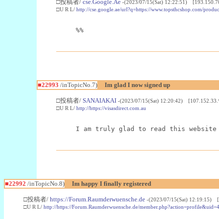
□投稿者/
cse.Google.Ae
-(2023/07/15(Sat) 12:22:51) [193.150.7
□U R L/
http://cse.google.ae/url?q=https://www.topsthcshop.com/produc
%%
■22993
/inTopicNo.7)
Im glad I now signed up
□投稿者/
SANAIAKAI
-(2023/07/15(Sat) 12:20:42) [107.152.33.
□U R L/
http://https://visasdirect.com.au
I am truly glad to read this website
■22992
/inTopicNo.8)
Im happy I finally registered
□投稿者/
https://Forum.Raumderwuensche.de
-(2023/07/15(Sat) 12:19:15) 
□U R L/
http://https://Forum.Raumderwuensche.de/member.php?action=profile&uid=