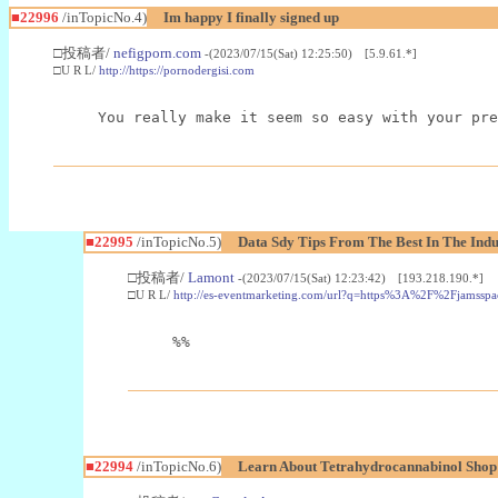
■22996
/inTopicNo.4)
Im happy I finally signed up
□投稿者/
nefigporn.com
-(2023/07/15(Sat) 12:25:50) [5.9.61.*]
□U R L/
http://https://pornodergisi.com
You really make it seem so easy with your pre
■22995
/inTopicNo.5)
Data Sdy Tips From The Best In The Indu
□投稿者/
Lamont
-(2023/07/15(Sat) 12:23:42) [193.218.190.*]
□U R L/
http://es-eventmarketing.com/url?q=https%3A%2F%2Fjamssp
%%
■22994
/inTopicNo.6)
Learn About Tetrahydrocannabinol Sho