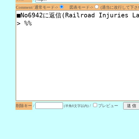
Comment/ 通常モード->
図表モード->
(適当に改行して下さい
削除キー
/
/
プレビュー
(半角8文字以内)