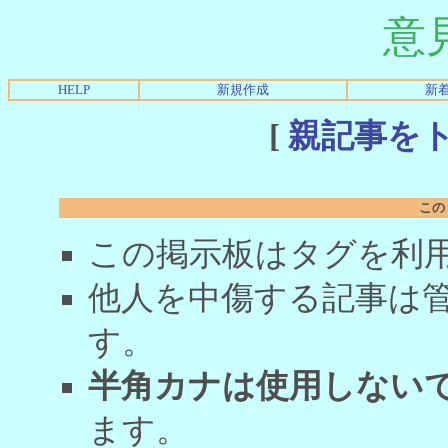
意
HELP
新規作成
新
[
親記事を
この
この掲示板はタグを利
他人を中傷する記事は
す。
半角カナは使用しない
ます。