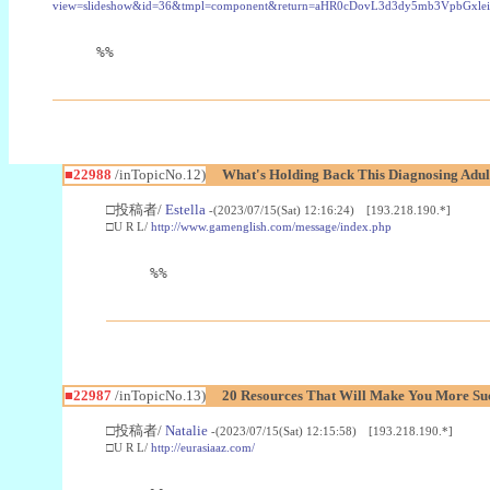
view=slideshow&id=36&tmpl=component&return=aHR0cDovL3d3dy5mb3Vpb
%%
■22988
/inTopicNo.12)
What's Holding Back This Diagnosing Adul
□投稿者/
Estella
-(2023/07/15(Sat) 12:16:24) [193.218.190.*]
□U R L/
http://www.gamenglish.com/message/index.php
%%
■22987
/inTopicNo.13)
20 Resources That Will Make You More Succ
□投稿者/
Natalie
-(2023/07/15(Sat) 12:15:58) [193.218.190.*]
□U R L/
http://eurasiaaz.com/