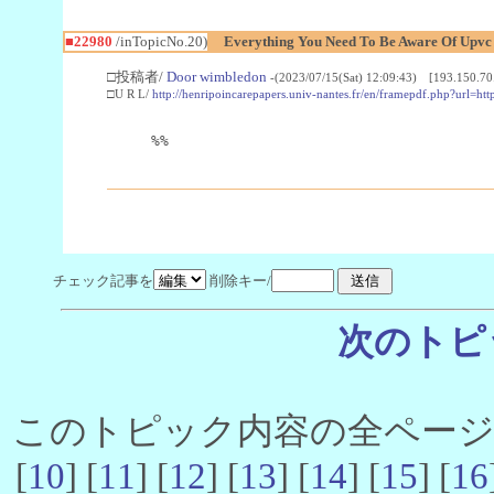
■22980
/inTopicNo.20)
Everything You Need To Be Aware Of Upv
□投稿者/
Door wimbledon
-(2023/07/15(Sat) 12:09:43) [193.150.70
□U R L/
http://henripoincarepapers.univ-nantes.fr/en/framepdf.php?url=ht
%%
チェック記事を
削除キー/
次のトピ
このトピック内容の全ページ数 
[
10
] [
11
] [
12
] [
13
] [
14
] [
15
] [
16