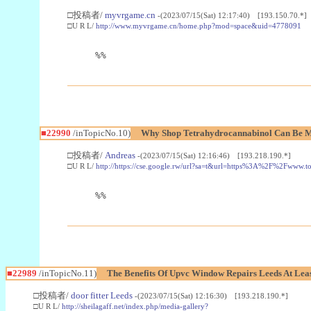
□投稿者/
myvrgame.cn
-(2023/07/15(Sat) 12:17:40) [193.150.70.*]
□U R L/
http://www.myvrgame.cn/home.php?mod=space&uid=4778091
%%
■22990
/inTopicNo.10)
Why Shop Tetrahydrocannabinol Can Be M
□投稿者/
Andreas
-(2023/07/15(Sat) 12:16:46) [193.218.190.*]
□U R L/
http://https://cse.google.rw/url?sa=t&url=https%3A%2F%2Fwww.
%%
■22989
/inTopicNo.11)
The Benefits Of Upvc Window Repairs Leeds At Leas
□投稿者/
door fitter Leeds
-(2023/07/15(Sat) 12:16:30) [193.218.190.*]
□U R L/
http://sheilagaff.net/index.php/media-gallery?