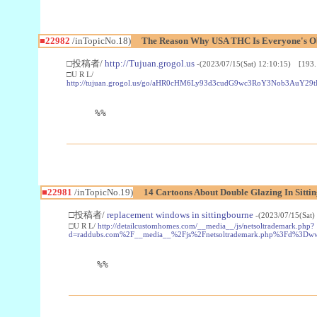
■22982
/inTopicNo.18)
The Reason Why USA THC Is Everyone's Ob
□投稿者/
http://Tujuan.grogol.us
-(2023/07/15(Sat) 12:10:15) [193.
□U R L/
http://tujuan.grogol.us/go/aHR0cHM6Ly93d3cudG9wc3RoY3Nob3A
%%
■22981
/inTopicNo.19)
14 Cartoons About Double Glazing In Sitti
□投稿者/
replacement windows in sittingbourne
-(2023/07/15(Sat)
□U R L/
http://detailcustomhomes.com/__media__/js/netsoltrademark.php?
d=raddubs.com%2F__media__%2Fjs%2Fnetsoltrademark.php%3Fd%3Dwww
%%