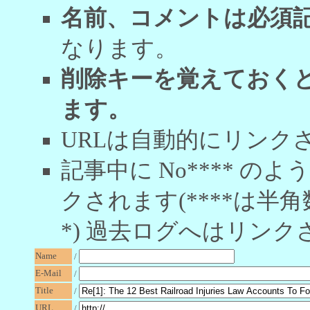
名前、コメントは必須
なります。
削除キーを覚えておく
ます。
URLは自動的にリンク
記事中に No**** 
クされます(****は半角
*) 過去ログへはリンク
Name
/
E-Mail
/
Title
/
URL
/