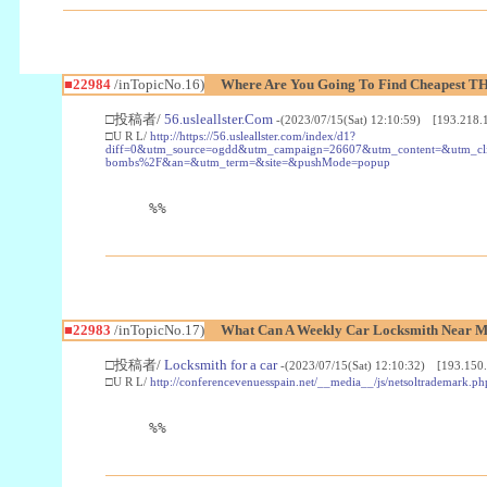
■22984
/inTopicNo.16)
Where Are You Going To Find Cheapest TH
□投稿者/
56.usleallster.Com
-(2023/07/15(Sat) 12:10:59) [193.218.
□U R L/
http://https://56.usleallster.com/index/d1?
diff=0&utm_source=ogdd&utm_campaign=26607&utm_content=&utm_cl
bombs%2F&an=&utm_term=&site=&pushMode=popup
%%
■22983
/inTopicNo.17)
What Can A Weekly Car Locksmith Near Me
□投稿者/
Locksmith for a car
-(2023/07/15(Sat) 12:10:32) [193.150.
□U R L/
http://conferencevenuesspain.net/__media__/js/netsoltrademark
%%