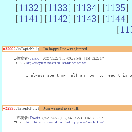
[
1132
] [
1133
] [
1134
] [
1135
] 
[
1141
] [
1142
] [
1143
] [
1144
] 
[
11
■22999
/inTopicNo.1)
Im happy I now registered
□投稿者/
Jerald
-(2025/05/22(Thu) 09:29:54) [158.62.223.*]
□U R L/
http://stroyrem-master.ru/user/nielsendehn5/
I always spent my half an hour to read this w
■22998
/inTopicNo.2)
Just wanted to say Hi.
□投稿者/
Dwain
-(2025/05/22(Thu) 06:53:22) [168.91.33.*]
□U R L/
http://https://answerpail.com/index.php/user/laraaldridge4