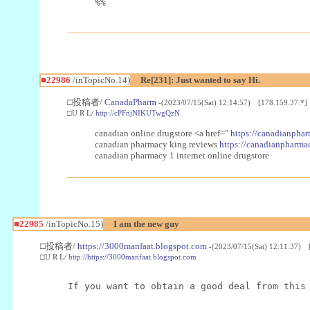
%%
■22986
/inTopicNo.14)
Re[231]: Just wanted to say Hi.
□投稿者/
CanadaPharm
-(2023/07/15(Sat) 12:14:57) [178.159.37.*]
□U R L/
http://cPFnjNIKUTwgQzN
canadian online drugstore <a href="
https://canadianphar
canadian pharmacy king reviews
https://canadianpharmac
canadian pharmacy 1 internet online drugstore
■22985
/inTopicNo.15)
I am the new guy
□投稿者/
https://3000manfaat.blogspot.com
-(2023/07/15(Sat) 12:11:37) 
□U R L/
http://https://3000manfaat.blogspot.com
If you want to obtain a good deal from this