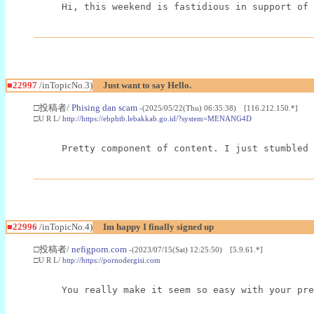
Hi, this weekend is fastidious in support of 
■22997
/inTopicNo.3)
Just want to say Hello.
□投稿者/
Phising dan scam
-(2025/05/22(Thu) 06:35:38) [116.212.150.*]
□U R L/
http://https://ebphtb.lebakkab.go.id/?system=MENANG4D
Pretty component of content. I just stumbled 
■22996
/inTopicNo.4)
Im happy I finally signed up
□投稿者/
nefigporn.com
-(2023/07/15(Sat) 12:25:50) [5.9.61.*]
□U R L/
http://https://pornodergisi.com
You really make it seem so easy with your pre