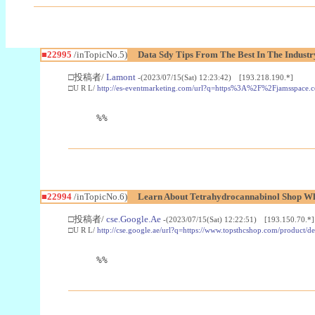
■22995
/inTopicNo.5)
Data Sdy Tips From The Best In The Industr
□投稿者/
Lamont
-(2023/07/15(Sat) 12:23:42) [193.218.190.*]
□U R L/
http://es-eventmarketing.com/url?q=https%3A%2F%2Fjamsspace.
%%
■22994
/inTopicNo.6)
Learn About Tetrahydrocannabinol Shop W
□投稿者/
cse.Google.Ae
-(2023/07/15(Sat) 12:22:51) [193.150.70.*]
□U R L/
http://cse.google.ae/url?q=https://www.topsthcshop.com/product/d
%%