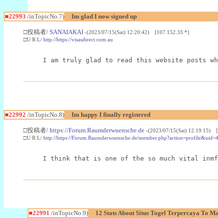
■22993
/inTopicNo.7)
Im glad I now signed up
□投稿者/
SANAIAKAI
-(2023/07/15(Sat) 12:20:42) [107.152.33.*]
□U R L/
http://https://visasdirect.com.au
I am truly glad to read this website posts wh
■22992
/inTopicNo.8)
Im happy I finally registered
□投稿者/
https://Forum.Raumderwuensche.de
-(2023/07/15(Sat) 12:19:15) 
□U R L/
http://https://Forum.Raumderwuensche.de/member.php?action=profile&uid=
I think that is one of the so much vital inmf
■22991
/inTopicNo.9)
12 Stats About Situs Togel Terpercaya To M